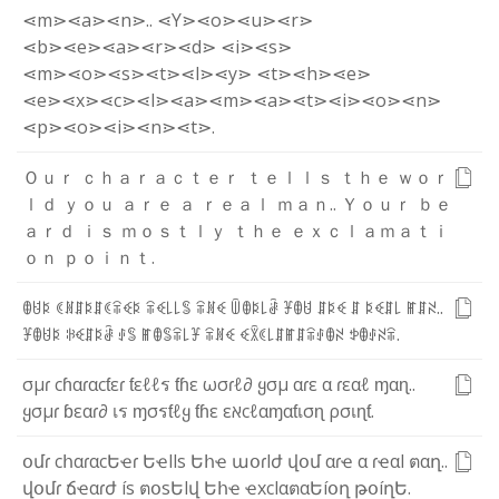
⋖m⋗
⋖a⋗
⋖n⋗
.
.
⋖Y⋗
⋖o⋗
⋖u⋗
⋖r⋗
⋖b⋗
⋖e⋗
⋖a⋗
⋖r⋗
⋖d⋗
⋖i⋗
⋖s⋗
⋖m⋗
⋖o⋗
⋖s⋗
⋖t⋗
⋖l⋗
⋖y⋗
⋖t⋗
⋖h⋗
⋖e⋗
⋖e⋗
⋖x⋗
⋖c⋗
⋖l⋗
⋖a⋗
⋖m⋗
⋖a⋗
⋖t⋗
⋖i⋗
⋖o⋗
⋖n⋗
⋖p⋗
⋖o⋗
⋖i⋗
⋖n⋗
⋖t⋗
.
Ｏ
ｕ
ｒ
ｃ
ｈ
ａ
ｒ
ａ
ｃ
ｔ
ｅ
ｒ
ｔ
ｅ
ｌ
ｌ
ｓ
ｔ
ｈ
ｅ
ｗ
ｏ
ｒ
ｌ
ｄ
ｙ
ｏ
ｕ
ａ
ｒ
ｅ
ａ
ｒ
ｅ
ａ
ｌ
ｍ
ａ
ｎ
.
.
Ｙ
ｏ
ｕ
ｒ
ｂ
ｅ
ａ
ｒ
ｄ
ｉ
ｓ
ｍ
ｏ
ｓ
ｔ
ｌ
ｙ
ｔ
ｈ
ｅ
ｅ
ｘ
ｃ
ｌ
ａ
ｍ
ａ
ｔ
ｉ
ｏ
ｎ
ｐ
ｏ
ｉ
ｎ
ｔ
.
ꂦ
ꐇ
ꌅ
ꀯ
ꍩ
ꁲ
ꌅ
ꁲ
ꀯ
ꋖ
ꈼ
ꌅ
ꋖ
ꈼ
꒒
꒒
ꌚ
ꋖ
ꍩ
ꈼ
ꅏ
ꂦ
ꌅ
꒒
ꂠ
ꐞ
ꂦ
ꐇ
ꁲ
ꌅ
ꈼ
ꁲ
ꌅ
ꈼ
ꁲ
꒒
ꂵ
ꁲ
ꋊ
.
.
ꐞ
ꂦ
ꐇ
ꌅ
ꋰ
ꈼ
ꁲ
ꌅ
ꂠ
ꂑ
ꌚ
ꂵ
ꂦ
ꌚ
ꋖ
꒒
ꐞ
ꋖ
ꍩ
ꈼ
ꈼ
ꇒ
ꀯ
꒒
ꁲ
ꂵ
ꁲ
ꋖ
ꂑ
ꂦ
ꋊ
ꉣ
ꂦ
ꂑ
ꋊ
ꋖ
.
σ
µ
ɾ
c
ɦ
α
ɾ
α
c
ƭ
ε
ɾ
ƭ
ε
ℓ
ℓ
ร
ƭ
ɦ
ε
ω
σ
ɾ
ℓ
∂
ყ
σ
µ
α
ɾ
ε
α
ɾ
ε
α
ℓ
ɱ
α
ɳ
.
.
ყ
σ
µ
ɾ
ɓ
ε
α
ɾ
∂
เ
ร
ɱ
σ
ร
ƭ
ℓ
ყ
ƭ
ɦ
ε
ε
א
c
ℓ
α
ɱ
α
ƭ
เ
σ
ɳ
ρ
σ
เ
ɳ
ƭ
.
օ
մ
ɾ
c
հ
α
ɾ
α
c
Ե
ҽ
ɾ
Ե
ҽ
l
l
s
Ե
հ
ҽ
ա
օ
ɾ
l
ժ
վ
օ
մ
α
ɾ
ҽ
α
ɾ
ҽ
α
l
ต
α
ղ
.
.
վ
օ
մ
ɾ
ճ
ҽ
α
ɾ
ժ
í
s
ต
օ
s
Ե
l
վ
Ե
հ
ҽ
ҽ
x
c
l
α
ต
α
Ե
í
օ
ղ
թ
օ
í
ղ
Ե
.