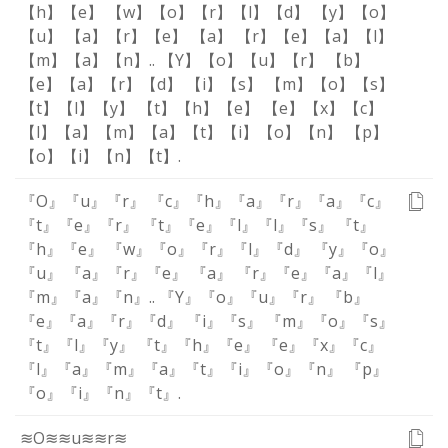
【h】
【e】
【w】
【o】
【r】
【l】
【d】
【y】
【o】
【u】
【a】
【r】
【e】
【a】
【r】
【e】
【a】
【l】
【m】
【a】
【n】
.
.
【Y】
【o】
【u】
【r】
【b】
【e】
【a】
【r】
【d】
【i】
【s】
【m】
【o】
【s】
【t】
【l】
【y】
【t】
【h】
【e】
【e】
【x】
【c】
【l】
【a】
【m】
【a】
【t】
【i】
【o】
【n】
【p】
【o】
【i】
【n】
【t】
.
『O』
『u』
『r』
『c』
『h』
『a』
『r』
『a』
『c』
『t』
『e』
『r』
『t』
『e』
『l』
『l』
『s』
『t』
『h』
『e』
『w』
『o』
『r』
『l』
『d』
『y』
『o』
『u』
『a』
『r』
『e』
『a』
『r』
『e』
『a』
『l』
『m』
『a』
『n』
.
.
『Y』
『o』
『u』
『r』
『b』
『e』
『a』
『r』
『d』
『i』
『s』
『m』
『o』
『s』
『t』
『l』
『y』
『t』
『h』
『e』
『e』
『x』
『c』
『l』
『a』
『m』
『a』
『t』
『i』
『o』
『n』
『p』
『o』
『i』
『n』
『t』
.
≋O≋
≋u≋
≋r≋