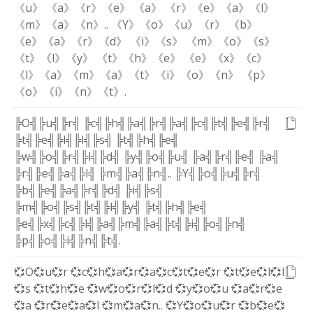
《u》
《a》
《r》
《e》
《a》
《r》
《e》
《a》
《l》
《m》
《a》
《n》
.
.
《Y》
《o》
《u》
《r》
《b》
《e》
《a》
《r》
《d》
《i》
《s》
《m》
《o》
《s》
《t》
《l》
《y》
《t》
《h》
《e》
《e》
《x》
《c》
《l》
《a》
《m》
《a》
《t》
《i》
《o》
《n》
《p》
《o》
《i》
《n》
《t》
.
╠O╣
╠u╣
╠r╣
╠c╣
╠h╣
╠a╣
╠r╣
╠a╣
╠c╣
╠t╣
╠e╣
╠r╣
╠t╣
╠e╣
╠l╣
╠l╣
╠s╣
╠t╣
╠h╣
╠e╣
╠w╣
╠o╣
╠r╣
╠l╣
╠d╣
╠y╣
╠o╣
╠u╣
╠a╣
╠r╣
╠e╣
╠a╣
╠r╣
╠e╣
╠a╣
╠l╣
╠m╣
╠a╣
╠n╣
.
.
╠Y╣
╠o╣
╠u╣
╠r╣
╠b╣
╠e╣
╠a╣
╠r╣
╠d╣
╠i╣
╠s╣
╠m╣
╠o╣
╠s╣
╠t╣
╠l╣
╠y╣
╠t╣
╠h╣
╠e╣
╠e╣
╠x╣
╠c╣
╠l╣
╠a╣
╠m╣
╠a╣
╠t╣
╠i╣
╠o╣
╠n╣
╠p╣
╠o╣
╠i╣
╠n╣
╠t╣
.
💞O
💞u
💞r
💞c
💞h
💞a
💞r
💞a
💞c
💞t
💞e
💞r
💞t
💞e
💞l
💞l
💞s
💞t
💞h
💞e
💞w
💞o
💞r
💞l
💞d
💞y
💞o
💞u
💞a
💞r
💞e
💞a
💞r
💞e
💞a
💞l
💞m
💞a
💞n
.
.
💞Y
💞o
💞u
💞r
💞b
💞e
💞