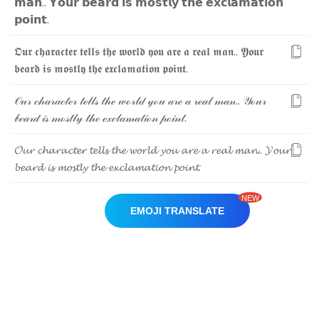
𝗺
𝗮
𝗻
.
.
𝗬
𝗼
𝘂
𝗿
𝗯
𝗲
𝗮
𝗿
𝗱
𝗶
𝘀
𝗺
𝗼
𝘀
𝘁
𝗹
𝘆
𝘁
𝗵
𝗲
𝗲
𝘅
𝗰
𝗹
𝗮
𝗺
𝗮
𝘁
𝗶
𝗼
𝗻
𝗽
𝗼
𝗶
𝗻
𝘁
.
𝕺
𝖚
𝖗
𝖈
𝖍
𝖆
𝖗
𝖆
𝖈
𝖙
𝖊
𝖗
𝖙
𝖊
𝖑
𝖑
𝖘
𝖙
𝖍
𝖊
𝖜
𝖔
𝖗
𝖑
𝖉
𝖞
𝖔
𝖚
𝖆
𝖗
𝖊
𝖆
𝖗
𝖊
𝖆
𝖑
𝖒
𝖆
𝖓
.
.
𝖄
𝖔
𝖚
𝖗
𝖇
𝖊
𝖆
𝖗
𝖉
𝖎
𝖘
𝖒
𝖔
𝖘
𝖙
𝖑
𝖞
𝖙
𝖍
𝖊
𝖊
𝖝
𝖈
𝖑
𝖆
𝖒
𝖆
𝖙
𝖎
𝖔
𝖓
𝖕
𝖔
𝖎
𝖓
𝖙
.
𝒪
𝓊
𝓇
𝒸
𝒽
𝒶
𝓇
𝒶
𝒸
𝓉
ℯ
𝓇
𝓉
ℯ
𝓁
𝓁
𝓈
𝓉
𝒽
ℯ
𝓌
ℴ
𝓇
𝓁
𝒹
𝓎
ℴ
𝓊
𝒶
𝓇
ℯ
𝒶
𝓇
ℯ
𝒶
𝓁
𝓂
𝒶
𝓃
.
.
𝒴
ℴ
𝓊
𝓇
𝒷
ℯ
𝒶
𝓇
𝒹
𝒾
𝓈
𝓂
ℴ
𝓈
𝓉
𝓁
𝓎
𝓉
𝒽
ℯ
ℯ
𝓍
𝒸
𝓁
𝒶
𝓂
𝒶
𝓉
𝒾
ℴ
𝓃
𝓅
ℴ
𝒾
𝓃
𝓉
.
𝓞
𝓾
𝓻
𝓬
𝓱
𝓪
𝓻
𝓪
𝓬
𝓽
𝓮
𝓻
𝓽
𝓮
𝓵
𝓵
𝓼
𝓽
𝓱
𝓮
𝔀
𝓸
𝓻
𝓵
𝓭
𝔂
𝓸
𝓾
𝓪
𝓻
𝓮
𝓪
𝓻
𝓮
𝓪
𝓵
𝓶
𝓪
𝓷
.
.
𝓨
𝓸
𝓾
𝓻
𝓫
𝓮
𝓪
𝓻
𝓭
𝓲
𝓼
𝓶
𝓸
𝓼
𝓽
𝓵
𝔂
𝓽
𝓱
𝓮
𝓮
𝔁
𝓬
𝓵
𝓪
𝓶
𝓪
𝓽
𝓲
𝓸
𝓷
𝓹
𝓸
𝓲
𝓷
𝓽
.
NEW
EMOJI TRANSLATE