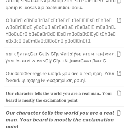
O
n
ɹ
ɔ
ɥ
ɐ
ɹ
ɐ
ɔ
ʇ
ǝ
ɹ
ʇ
ǝ
l
l
s
ʇ
ɥ
ǝ
ʍ
o
ɹ
l
p
ʎ
o
n
ɐ
ɹ
ǝ
ɐ
ɹ
ǝ
ɐ
l
ɯ
ɐ
υ
.
.
⅄
o
n
ɹ
q
ǝ
ɐ
ɹ
p
ı
s
ɯ
o
s
ʇ
l
ʎ
ʇ
ɥ
ǝ
ǝ
x
ɔ
l
ɐ
ɯ
ɐ
ʇ
ı
o
υ
d
o
ı
υ
ʇ
.
O⃣
u⃣
r⃣
c⃣
h⃣
a⃣
r⃣
a⃣
c⃣
t⃣
e⃣
r⃣
t⃣
e⃣
l⃣
l⃣
s⃣
t⃣
h⃣
e⃣
w⃣
o⃣
r⃣
l⃣
d⃣
y⃣
o⃣
u⃣
a⃣
r⃣
e⃣
a⃣
r⃣
e⃣
a⃣
l⃣
m⃣
a⃣
n⃣
.
.
Y⃣
o⃣
u⃣
r⃣
b⃣
e⃣
a⃣
r⃣
d⃣
i⃣
s⃣
m⃣
o⃣
s⃣
t⃣
l⃣
y⃣
t⃣
h⃣
e⃣
e⃣
x⃣
c⃣
l⃣
a⃣
m⃣
a⃣
t⃣
i⃣
o⃣
n⃣
p⃣
o⃣
i⃣
n⃣
t⃣
.
๏
ย
г
ς
ђ
ค
г
ค
ς
Շ
є
г
Շ
є
ɭ
ɭ
ร
Շ
ђ
є
ฬ
๏
г
ɭ
๔
ץ
๏
ย
ค
г
є
ค
г
є
ค
ɭ
๓
ค
ภ
.
.
ץ
๏
ย
г
๒
є
ค
г
๔
เ
ร
๓
๏
ร
Շ
ɭ
ץ
Շ
ђ
є
є
א
ς
ɭ
ค
๓
ค
Շ
เ
๏
ภ
ק
๏
เ
ภ
Շ
.
O
υ
ɾ
ƈ
α
ɾ
α
ƈ
ƚ
ҽ
ɾ
ƚ
ҽ
ʅ
ʅ
ʂ
ƚ
ҽ
ɯ
σ
ɾ
ʅ
ԃ
ყ
σ
υ
α
ɾ
ҽ
α
ɾ
ҽ
α
ʅ
ɱ
α
ɳ
.
.
Y
σ
υ
ɾ
Ⴆ
ҽ
α
ɾ
ԃ
ι
ʂ
ɱ
σ
ʂ
ƚ
ʅ
ყ
ƚ
ҽ
ҽ
x
ƈ
ʅ
α
ɱ
α
ƚ
ι
σ
ɳ
ρ
σ
ι
ɳ
ƚ
.
𝐎
𝐮
𝐫
𝐜
𝐡
𝐚
𝐫
𝐚
𝐜
𝐭
𝐞
𝐫
𝐭
𝐞
𝐥
𝐥
𝐬
𝐭
𝐡
𝐞
𝐰
𝐨
𝐫
𝐥
𝐝
𝐲
𝐨
𝐮
𝐚
𝐫
𝐞
𝐚
𝐫
𝐞
𝐚
𝐥
𝐦
𝐚
𝐧
.
.
𝐘
𝐨
𝐮
𝐫
𝐛
𝐞
𝐚
𝐫
𝐝
𝐢
𝐬
𝐦
𝐨
𝐬
𝐭
𝐥
𝐲
𝐭
𝐡
𝐞
𝐞
𝐱
𝐜
𝐥
𝐚
𝐦
𝐚
𝐭
𝐢
𝐨
𝐧
𝐩
𝐨
𝐢
𝐧
𝐭
.
𝙊
𝙪
𝙧
𝙘
𝙝
𝙖
𝙧
𝙖
𝙘
𝙩
𝙚
𝙧
𝙩
𝙚
𝙡
𝙡
𝙨
𝙩
𝙝
𝙚
𝙬
𝙤
𝙧
𝙡
𝙙
𝙮
𝙤
𝙪
𝙖
𝙧
𝙚
𝙖
𝙧
𝙚
𝙖
𝙡
𝙢
𝙖
𝙣
.
.
𝙔
𝙤
𝙪
𝙧
𝙗
𝙚
𝙖
𝙧
𝙙
𝙞
𝙨
𝙢
𝙤
𝙨
𝙩
𝙡
𝙮
𝙩
𝙝
𝙚
𝙚
𝙭
𝙘
𝙡
𝙖
𝙢
𝙖
𝙩
𝙞
𝙤
𝙣
𝙥
𝙤
𝙞
𝙣
𝙩
.