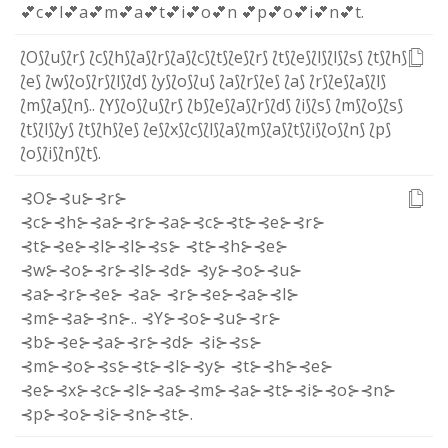
💕c
💕l
💕a
💕m
💕a
💕t
💕i
💕o
💕n
💕p
💕o
💕i
💕n
💕t
.
⟅O⟆
⟅u⟆
⟅r⟆
⟅c⟆
⟅h⟆
⟅a⟆
⟅r⟆
⟅a⟆
⟅c⟆
⟅t⟆
⟅e⟆
⟅r⟆
⟅t⟆
⟅e⟆
⟅l⟆
⟅l⟆
⟅s⟆
⟅t⟆
⟅h⟆
⟅e⟆
⟅w⟆
⟅o⟆
⟅r⟆
⟅l⟆
⟅d⟆
⟅y⟆
⟅o⟆
⟅u⟆
⟅a⟆
⟅r⟆
⟅e⟆
⟅a⟆
⟅r⟆
⟅e⟆
⟅a⟆
⟅l⟆
⟅m⟆
⟅a⟆
⟅n⟆
.
.
⟅Y⟆
⟅o⟆
⟅u⟆
⟅r⟆
⟅b⟆
⟅e⟆
⟅a⟆
⟅r⟆
⟅d⟆
⟅i⟆
⟅s⟆
⟅m⟆
⟅o⟆
⟅s⟆
⟅t⟆
⟅l⟆
⟅y⟆
⟅t⟆
⟅h⟆
⟅e⟆
⟅e⟆
⟅x⟆
⟅c⟆
⟅l⟆
⟅a⟆
⟅m⟆
⟅a⟆
⟅t⟆
⟅i⟆
⟅o⟆
⟅n⟆
⟅p⟆
⟅o⟆
⟅i⟆
⟅n⟆
⟅t⟆
.
⊰O⊱
⊰u⊱
⊰r⊱
⊰c⊱
⊰h⊱
⊰a⊱
⊰r⊱
⊰a⊱
⊰c⊱
⊰t⊱
⊰e⊱
⊰r⊱
⊰t⊱
⊰e⊱
⊰l⊱
⊰l⊱
⊰s⊱
⊰t⊱
⊰h⊱
⊰e⊱
⊰w⊱
⊰o⊱
⊰r⊱
⊰l⊱
⊰d⊱
⊰y⊱
⊰o⊱
⊰u⊱
⊰a⊱
⊰r⊱
⊰e⊱
⊰a⊱
⊰r⊱
⊰e⊱
⊰a⊱
⊰l⊱
⊰m⊱
⊰a⊱
⊰n⊱
.
.
⊰Y⊱
⊰o⊱
⊰u⊱
⊰r⊱
⊰b⊱
⊰e⊱
⊰a⊱
⊰r⊱
⊰d⊱
⊰i⊱
⊰s⊱
⊰m⊱
⊰o⊱
⊰s⊱
⊰t⊱
⊰l⊱
⊰y⊱
⊰t⊱
⊰h⊱
⊰e⊱
⊰e⊱
⊰x⊱
⊰c⊱
⊰l⊱
⊰a⊱
⊰m⊱
⊰a⊱
⊰t⊱
⊰i⊱
⊰o⊱
⊰n⊱
⊰p⊱
⊰o⊱
⊰i⊱
⊰n⊱
⊰t⊱
.