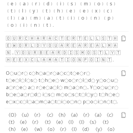
﹝e﹞
﹝a﹞
﹝r﹞
﹝d﹞
﹝i﹞
﹝s﹞
﹝m﹞
﹝o﹞
﹝s﹞
﹝t﹞
﹝l﹞
﹝y﹞
﹝t﹞
﹝h﹞
﹝e﹞
﹝e﹞
﹝x﹞
﹝c﹞
﹝l﹞
﹝a﹞
﹝m﹞
﹝a﹞
﹝t﹞
﹝i﹞
﹝o﹞
﹝n﹞
﹝p﹞
﹝o﹞
﹝i﹞
﹝n﹞
﹝t﹞
.
🇴
🇺
🇷
🇨
🇭
🇦
🇷
🇦
🇨
🇹
🇪
🇷
🇹
🇪
🇱
🇱
🇸
🇹
🇭
🇪
🇼
🇴
🇷
🇱
🇩
🇾
🇴
🇺
🇦
🇷
🇪
🇦
🇷
🇪
🇦
🇱
🇲
🇦
🇳
.
.
🇾
🇴
🇺
🇷
🇧
🇪
🇦
🇷
🇩
🇮
🇸
🇲
🇴
🇸
🇹
🇱
🇾
🇹
🇭
🇪
🇪
🇽
🇨
🇱
🇦
🇲
🇦
🇹
🇮
🇴
🇳
🇵
🇴
🇮
🇳
🇹
.
O҉
u҉
r҉
c҉
h҉
a҉
r҉
a҉
c҉
t҉
e҉
r҉
t҉
e҉
l҉
l҉
s҉
t҉
h҉
e҉
w҉
o҉
r҉
l҉
d҉
y҉
o҉
u҉
a҉
r҉
e҉
a҉
r҉
e҉
a҉
l҉
m҉
a҉
n҉
.
.
Y҉
o҉
u҉
r҉
b҉
e҉
a҉
r҉
d҉
i҉
s҉
m҉
o҉
s҉
t҉
l҉
y҉
t҉
h҉
e҉
e҉
x҉
c҉
l҉
a҉
m҉
a҉
t҉
i҉
o҉
n҉
p҉
o҉
i҉
n҉
t҉
.
《O》
《u》
《r》
《c》
《h》
《a》
《r》
《a》
《c》
《t》
《e》
《r》
《t》
《e》
《l》
《l》
《s》
《t》
《h》
《e》
《w》
《o》
《r》
《l》
《d》
《y》
《o》