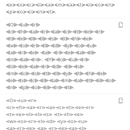
≼e≽
≼x≽
≼c≽
≼l≽
≼a≽
≼m≽
≼a≽
≼t≽
≼i≽
≼o≽
≼n≽
≼p≽
≼o≽
≼i≽
≼n≽
≼t≽
.
⫷O⫸
⫷u⫸
⫷r⫸
⫷c⫸
⫷h⫸
⫷a⫸
⫷r⫸
⫷a⫸
⫷c⫸
⫷t⫸
⫷e⫸
⫷r⫸
⫷t⫸
⫷e⫸
⫷l⫸
⫷l⫸
⫷s⫸
⫷t⫸
⫷h⫸
⫷e⫸
⫷w⫸
⫷o⫸
⫷r⫸
⫷l⫸
⫷d⫸
⫷y⫸
⫷o⫸
⫷u⫸
⫷a⫸
⫷r⫸
⫷e⫸
⫷a⫸
⫷r⫸
⫷e⫸
⫷a⫸
⫷l⫸
⫷m⫸
⫷a⫸
⫷n⫸
.
.
⫷Y⫸
⫷o⫸
⫷u⫸
⫷r⫸
⫷b⫸
⫷e⫸
⫷a⫸
⫷r⫸
⫷d⫸
⫷i⫸
⫷s⫸
⫷m⫸
⫷o⫸
⫷s⫸
⫷t⫸
⫷l⫸
⫷y⫸
⫷t⫸
⫷h⫸
⫷e⫸
⫷e⫸
⫷x⫸
⫷c⫸
⫷l⫸
⫷a⫸
⫷m⫸
⫷a⫸
⫷t⫸
⫷i⫸
⫷o⫸
⫷n⫸
⫷p⫸
⫷o⫸
⫷i⫸
⫷n⫸
⫷t⫸
.
⋖O⋗
⋖u⋗
⋖r⋗
⋖c⋗
⋖h⋗
⋖a⋗
⋖r⋗
⋖a⋗
⋖c⋗
⋖t⋗
⋖e⋗
⋖r⋗
⋖t⋗
⋖e⋗
⋖l⋗
⋖l⋗
⋖s⋗
⋖t⋗
⋖h⋗
⋖e⋗
⋖w⋗
⋖o⋗
⋖r⋗
⋖l⋗
⋖d⋗
⋖y⋗
⋖o⋗
⋖u⋗
⋖a⋗
⋖r⋗
⋖e⋗
⋖a⋗
⋖r⋗
⋖e⋗
⋖a⋗
⋖l⋗