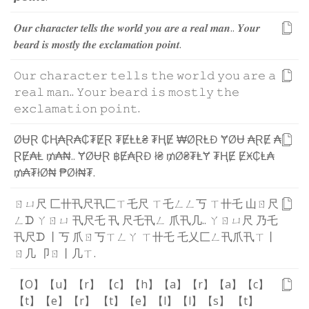
𝑶
𝒖
𝒓
𝒄
𝒉
𝒂
𝒓
𝒂
𝒄
𝒕
𝒆
𝒓
𝒕
𝒆
𝒍
𝒍
𝒔
𝒕
𝒉
𝒆
𝒘
𝒐
𝒓
𝒍
𝒅
𝒚
𝒐
𝒖
𝒂
𝒓
𝒆
𝒂
𝒓
𝒆
𝒂
𝒍
𝒎
𝒂
𝒏
.
.
𝒀
𝒐
𝒖
𝒓
𝒃
𝒆
𝒂
𝒓
𝒅
𝒊
𝒔
𝒎
𝒐
𝒔
𝒕
𝒍
𝒚
𝒕
𝒉
𝒆
𝒆
𝒙
𝒄
𝒍
𝒂
𝒎
𝒂
𝒕
𝒊
𝒐
𝒏
𝒑
𝒐
𝒊
𝒏
𝒕
.
𝙾
𝚞
𝚛
𝚌
𝚑
𝚊
𝚛
𝚊
𝚌
𝚝
𝚎
𝚛
𝚝
𝚎
𝚕
𝚕
𝚜
𝚝
𝚑
𝚎
𝚠
𝚘
𝚛
𝚕
𝚍
𝚢
𝚘
𝚞
𝚊
𝚛
𝚎
𝚊
𝚛
𝚎
𝚊
𝚕
𝚖
𝚊
𝚗
.
.
𝚈
𝚘
𝚞
𝚛
𝚋
𝚎
𝚊
𝚛
𝚍
𝚒
𝚜
𝚖
𝚘
𝚜
𝚝
𝚕
𝚢
𝚝
𝚑
𝚎
𝚎
𝚡
𝚌
𝚕
𝚊
𝚖
𝚊
𝚝
𝚒
𝚘
𝚗
𝚙
𝚘
𝚒
𝚗
𝚝
.
Ø
Ʉ
Ɽ
₵
Ⱨ
₳
Ɽ
₳
₵
₮
Ɇ
Ɽ
₮
Ɇ
Ⱡ
Ⱡ
₴
₮
Ⱨ
Ɇ
₩
Ø
Ɽ
Ⱡ
Đ
Ɏ
Ø
Ʉ
₳
Ɽ
Ɇ
₳
Ɽ
Ɇ
₳
Ⱡ
₥
₳
₦
.
.
Ɏ
Ø
Ʉ
Ɽ
฿
Ɇ
₳
Ɽ
Đ
ł
₴
₥
Ø
₴
₮
Ⱡ
Ɏ
₮
Ⱨ
Ɇ
Ɇ
Ӿ
₵
Ⱡ
₳
₥
₳
₮
ł
Ø
₦
₱
Ø
ł
₦
₮
.
ㄖ
ㄩ
尺
匚
卄
卂
尺
卂
匚
ㄒ
乇
尺
ㄒ
乇
ㄥ
ㄥ
丂
ㄒ
卄
乇
山
ㄖ
尺
ㄥ
ᗪ
ㄚ
ㄖ
ㄩ
卂
尺
乇
卂
尺
乇
卂
ㄥ
爪
卂
几
.
.
ㄚ
ㄖ
ㄩ
尺
乃
乇
卂
尺
ᗪ
丨
丂
爪
ㄖ
丂
ㄒ
ㄥ
ㄚ
ㄒ
卄
乇
乇
乂
匚
ㄥ
卂
爪
卂
ㄒ
丨
ㄖ
几
卩
ㄖ
丨
几
ㄒ
.
【O】
【u】
【r】
【c】
【h】
【a】
【r】
【a】
【c】
【t】
【e】
【r】
【t】
【e】
【l】
【l】
【s】
【t】