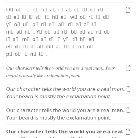
O⃫
u⃫
r⃫
c⃫
h⃫
a⃫
r⃫
a⃫
c⃫
t⃫
e⃫
r⃫
t⃫
e⃫
l⃫
l⃫
s⃫
t⃫
h⃫
e⃫
w⃫
o⃫
r⃫
l⃫
d⃫
y⃫
o⃫
u⃫
a⃫
r⃫
e⃫
a⃫
r⃫
e⃫
a⃫
l⃫
m⃫
a⃫
n⃫
.
.
Y⃫
o⃫
u⃫
r⃫
b⃫
e⃫
a⃫
r⃫
d⃫
i⃫
s⃫
m⃫
o⃫
s⃫
t⃫
l⃫
y⃫
t⃫
h⃫
e⃫
e⃫
x⃫
c⃫
l⃫
a⃫
m⃫
a⃫
t⃫
i⃫
o⃫
n⃫
p⃫
o⃫
i⃫
n⃫
t⃫
.
𝑂
𝑢
𝑟
𝑐
𝒉
𝑎
𝑟
𝑎
𝑐
𝑡
𝑒
𝑟
𝑡
𝑒
𝑙
𝑙
𝑠
𝑡
𝒉
𝑒
𝑤
𝑜
𝑟
𝑙
𝑑
𝑦
𝑜
𝑢
𝑎
𝑟
𝑒
𝑎
𝑟
𝑒
𝑎
𝑙
𝑚
𝑎
𝑛
.
.
𝑌
𝑜
𝑢
𝑟
𝑏
𝑒
𝑎
𝑟
𝑑
𝑖
𝑠
𝑚
𝑜
𝑠
𝑡
𝑙
𝑦
𝑡
𝒉
𝑒
𝑒
𝑥
𝑐
𝑙
𝑎
𝑚
𝑎
𝑡
𝑖
𝑜
𝑛
𝑝
𝑜
𝑖
𝑛
𝑡
.
𝘖
𝘶
𝘳
𝘤
𝘩
𝘢
𝘳
𝘢
𝘤
𝘵
𝘦
𝘳
𝘵
𝘦
𝘭
𝘭
𝘴
𝘵
𝘩
𝘦
𝘸
𝘰
𝘳
𝘭
𝘥
𝘺
𝘰
𝘶
𝘢
𝘳
𝘦
𝘢
𝘳
𝘦
𝘢
𝘭
𝘮
𝘢
𝘯
.
.
𝘠
𝘰
𝘶
𝘳
𝘣
𝘦
𝘢
𝘳
𝘥
𝘪
𝘴
𝘮
𝘰
𝘴
𝘵
𝘭
𝘺
𝘵
𝘩
𝘦
𝘦
𝘹
𝘤
𝘭
𝘢
𝘮
𝘢
𝘵
𝘪
𝘰
𝘯
𝘱
𝘰
𝘪
𝘯
𝘵
.
𝖮
𝗎
𝗋
𝖼
𝗁
𝖺
𝗋
𝖺
𝖼
𝗍
𝖾
𝗋
𝗍
𝖾
𝗅
𝗅
𝗌
𝗍
𝗁
𝖾
𝗐
𝗈
𝗋
𝗅
𝖽
𝗒
𝗈
𝗎
𝖺
𝗋
𝖾
𝖺
𝗋
𝖾
𝖺
𝗅
𝗆
𝖺
𝗇
.
.
𝖸
𝗈
𝗎
𝗋
𝖻
𝖾
𝖺
𝗋
𝖽
𝗂
𝗌
𝗆
𝗈
𝗌
𝗍
𝗅
𝗒
𝗍
𝗁
𝖾
𝖾
𝗑
𝖼
𝗅
𝖺
𝗆
𝖺
𝗍
𝗂
𝗈
𝗇
𝗉
𝗈
𝗂
𝗇
𝗍
.
𝗢
𝘂
𝗿
𝗰
𝗵
𝗮
𝗿
𝗮
𝗰
𝘁
𝗲
𝗿
𝘁
𝗲
𝗹
𝗹
𝘀
𝘁
𝗵
𝗲
𝘄
𝗼
𝗿
𝗹
𝗱
𝘆
𝗼
𝘂
𝗮
𝗿
𝗲
𝗮
𝗿
𝗲
𝗮
𝗹