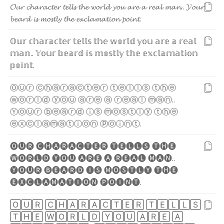
𝓞
𝓾
𝓻
𝓬
𝓱
𝓪
𝓻
𝓪
𝓬
𝓽
𝓮
𝓻
𝓽
𝓮
𝓵
𝓵
𝓼
𝓽
𝓱
𝓮
𝔀
𝓸
𝓻
𝓵
𝓭
𝔂
𝓸
𝓾
𝓪
𝓻
𝓮
𝓪
𝓻
𝓮
𝓪
𝓵
𝓶
𝓪
𝓷
.
.
𝓨
𝓸
𝓾
𝓻
𝓫
𝓮
𝓪
𝓻
𝓭
𝓲
𝓼
𝓶
𝓸
𝓼
𝓽
𝓵
𝔂
𝓽
𝓱
𝓮
𝓮
𝔁
𝓬
𝓵
𝓪
𝓶
𝓪
𝓽
𝓲
𝓸
𝓷
𝓹
𝓸
𝓲
𝓷
𝓽
.
𝕆
𝕦
𝕣
𝕔
𝕙
𝕒
𝕣
𝕒
𝕔
𝕥
𝕖
𝕣
𝕥
𝕖
𝕝
𝕝
𝕤
𝕥
𝕙
𝕖
𝕨
𝕠
𝕣
𝕝
𝕕
𝕪
𝕠
𝕦
𝕒
𝕣
𝕖
𝕒
𝕣
𝕖
𝕒
𝕝
𝕞
𝕒
𝕟
.
.
𝕐
𝕠
𝕦
𝕣
𝕓
𝕖
𝕒
𝕣
𝕕
𝕚
𝕤
𝕞
𝕠
𝕤
𝕥
𝕝
𝕪
𝕥
𝕙
𝕖
𝕖
𝕩
𝕔
𝕝
𝕒
𝕞
𝕒
𝕥
𝕚
𝕠
𝕟
𝕡
𝕠
𝕚
𝕟
𝕥
.
Ⓞ
ⓤ
ⓡ
ⓒ
ⓗ
ⓐ
ⓡ
ⓐ
ⓒ
ⓣ
ⓔ
ⓡ
ⓣ
ⓔ
ⓛ
ⓛ
ⓢ
ⓣ
ⓗ
ⓔ
ⓦ
ⓞ
ⓡ
ⓛ
ⓓ
ⓨ
ⓞ
ⓤ
ⓐ
ⓡ
ⓔ
ⓐ
ⓡ
ⓔ
ⓐ
ⓛ
ⓜ
ⓐ
ⓝ
.
.
Ⓨ
ⓞ
ⓤ
ⓡ
ⓑ
ⓔ
ⓐ
ⓡ
ⓓ
ⓘ
ⓢ
ⓜ
ⓞ
ⓢ
ⓣ
ⓛ
ⓨ
ⓣ
ⓗ
ⓔ
ⓔ
ⓧ
ⓒ
ⓛ
ⓐ
ⓜ
ⓐ
ⓣ
ⓘ
ⓞ
ⓝ
ⓟ
ⓞ
ⓘ
ⓝ
ⓣ
.
🅞
🅤
🅡
🅒
🅗
🅐
🅡
🅐
🅒
🅣
🅔
🅡
🅣
🅔
🅛
🅛
🅢
🅣
🅗
🅔
🅦
🅞
🅡
🅛
🅓
🅨
🅞
🅤
🅐
🅡
🅔
🅐
🅡
🅔
🅐
🅛
🅜
🅐
🅝
.
.
🅨
🅞
🅤
🅡
🅑
🅔
🅐
🅡
🅓
🅘
🅢
🅜
🅞
🅢
🅣
🅛
🅨
🅣
🅗
🅔
🅔
🅧
🅒
🅛
🅐
🅜
🅐
🅣
🅘
🅞
🅝
🅟
🅞
🅘
🅝
🅣
.
🄾
🅄
🅁
🄲
🄷
🄰
🅁
🄰
🄲
🅃
🄴
🅁
🅃
🄴
🄻
🄻
🅂
🅃
🄷
🄴
🅆
🄾
🅁
🄻
🄳
🅈
🄾
🅄
🄰
🅁
🄴
🄰