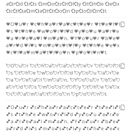
a
💞r
💞d
💞i
💞s
💞m
💞o
💞s
💞t
💞l
💞y
💞t
💞h
💞e
💞e
💞x
💞c
💞l
💞a
💞m
💞a
💞t
💞i
💞o
💞n
💞p
💞o
💞i
💞n
💞t
.
💗O
💗u
💗r
💗c
💗h
💗a
💗r
💗a
💗c
💗t
💗e
💗r
💗t
💗e
💗l
💗l
💗s
💗t
💗h
💗e
💗w
💗o
💗r
💗l
💗d
💗y
💗o
💗u
💗a
💗r
💗e
💗a
💗r
💗e
💗a
💗l
💗m
💗a
💗n
.
.
💗Y
💗o
💗u
💗r
💗b
💗e
💗
a
💗r
💗d
💗i
💗s
💗m
💗o
💗s
💗t
💗l
💗y
💗t
💗h
💗e
💗e
💗x
💗c
💗l
💗a
💗m
💗a
💗t
💗i
💗o
💗n
💗p
💗o
💗i
💗n
💗t
.
💘O
💘u
💘r
💘c
💘h
💘a
💘r
💘a
💘c
💘t
💘e
💘r
💘t
💘e
💘l
💘l
💘s
💘t
💘h
💘e
💘w
💘o
💘r
💘l
💘d
💘y
💘o
💘u
💘a
💘r
💘e
💘a
💘r
💘e
💘a
💘l
💘m
💘a
💘n
.
.
💘Y
💘o
💘u
💘r
💘b
💘e
💘
a
💘r
💘d
💘i
💘s
💘m
💘o
💘s
💘t
💘l
💘y
💘t
💘h
💘e
💘e
💘x
💘c
💘l
💘a
💘m
💘a
💘t
💘i
💘o
💘n
💘p
💘o
💘i
💘n
💘t
.
💕O
💕u
💕r
💕c
💕h
💕a
💕r
💕a
💕c
💕t
💕e
💕r
💕t
💕e
💕l
💕l
💕s
💕t
💕h
💕e
💕w
💕o
💕r
💕l
💕d
💕y
💕o
💕u
💕a
💕r
💕e
💕a
💕r
💕e
💕a
💕l
💕m
💕a
💕n
.
.
💕Y
💕o
💕u
💕r
💕b
💕e
💕
a
💕r
💕d
💕i
💕s
💕m
💕o
💕s
💕t
💕l
💕y
💕t
💕h
💕e
💕e
💕x