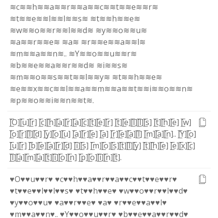
≋c≋
≋h≋
≋a≋
≋r≋
≋a≋
≋c≋
≋t≋
≋e≋
≋r≋
≋t≋
≋e≋
≋l≋
≋l≋
≋s≋
≋t≋
≋h≋
≋e≋
≋w≋
≋o≋
≋r≋
≋l≋
≋d≋
≋y≋
≋o≋
≋u≋
≋a≋
≋r≋
≋e≋
≋a≋
≋r≋
≋e≋
≋a≋
≋l≋
≋m≋
≋a≋
≋n≋
.
.
≋Y≋
≋o≋
≋u≋
≋r≋
≋b≋
≋e≋
≋a≋
≋r≋
≋d≋
≋i≋
≋s≋
≋m≋
≋o≋
≋s≋
≋t≋
≋l≋
≋y≋
≋t≋
≋h≋
≋e≋
≋e≋
≋x≋
≋c≋
≋l≋
≋a≋
≋m≋
≋a≋
≋t≋
≋i≋
≋o≋
≋n≋
≋p≋
≋o≋
≋i≋
≋n≋
≋t≋
.
[̲̅O]
[̲̅u]
[̲̅r]
[̲̅c]
[̲̅h]
[̲̅a]
[̲̅r]
[̲̅a]
[̲̅c]
[̲̅t]
[̲̅e]
[̲̅r]
[̲̅t]
[̲̅e]
[̲̅l]
[̲̅l]
[̲̅s]
[̲̅t]
[̲̅h]
[̲̅e]
[̲̅w]
[̲̅o]
[̲̅r]
[̲̅l]
[̲̅d]
[̲̅y]
[̲̅o]
[̲̅u]
[̲̅a]
[̲̅r]
[̲̅e]
[̲̅a]
[̲̅r]
[̲̅e]
[̲̅a]
[̲̅l]
[̲̅m]
[̲̅a]
[̲̅n]
.
.
[̲̅Y]
[̲̅o]
[̲̅u]
[̲̅r]
[̲̅b]
[̲̅e]
[̲̅a]
[̲̅r]
[̲̅d]
[̲̅i]
[̲̅s]
[̲̅m]
[̲̅o]
[̲̅s]
[̲̅t]
[̲̅l]
[̲̅y]
[̲̅t]
[̲̅h]
[̲̅e]
[̲̅e]
[̲̅x]
[̲̅c]
[̲̅l]
[̲̅a]
[̲̅m]
[̲̅a]
[̲̅t]
[̲̅i]
[̲̅o]
[̲̅n]
[̲̅p]
[̲̅o]
[̲̅i]
[̲̅n]
[̲̅t]
.
♥O♥
♥u♥
♥r♥
♥c♥
♥h♥
♥a♥
♥r♥
♥a♥
♥c♥
♥t♥
♥e♥
♥r♥
♥t♥
♥e♥
♥l♥
♥l♥
♥s♥
♥t♥
♥h♥
♥e♥
♥w♥
♥o♥
♥r♥
♥l♥
♥d♥
♥y♥
♥o♥
♥u♥
♥a♥
♥r♥
♥e♥
♥a♥
♥r♥
♥e♥
♥a♥
♥l♥
♥m♥
♥a♥
♥n♥
.
.
♥Y♥
♥o♥
♥u♥
♥r♥
♥b♥
♥e♥
♥a♥
♥r♥
♥d♥