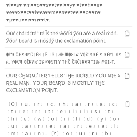
♥i♥
♥s♥
♥m♥
♥o♥
♥s♥
♥t♥
♥l♥
♥y♥
♥t♥
♥h♥
♥e♥
♥e♥
♥x♥
♥c♥
♥l♥
♥a♥
♥m♥
♥a♥
♥t♥
♥i♥
♥o♥
♥n♥
♥p♥
♥o♥
♥i♥
♥n♥
♥t♥
.
Ő
ú
ŕ
ć
h
á
ŕ
á
ć
t
é
ŕ
t
é
ĺ
ĺ
ś
t
h
é
ẃ
ő
ŕ
ĺ
d
ӳ
ő
ú
á
ŕ
é
á
ŕ
é
á
ĺ
ḿ
á
ń
.
.
Ӳ
ő
ú
ŕ
b
é
á
ŕ
d
í
ś
ḿ
ő
ś
t
ĺ
ӳ
t
h
é
é
x
ć
ĺ
á
ḿ
á
t
í
ő
ń
ṕ
ő
í
ń
t
.
ꂦ
ꀎ
ꋪ
ꉓ
ꃅ
ꍏ
ꋪ
ꍏ
ꉓ
꓄
ꍟ
ꋪ
꓄
ꍟ
꒒
꒒
ꌗ
꓄
ꃅ
ꍟ
ꅏ
ꂦ
ꋪ
꒒
ꀸ
ꌩ
ꂦ
ꀎ
ꍏ
ꋪ
ꍟ
ꍏ
ꋪ
ꍟ
ꍏ
꒒
ꎭ
ꍏ
ꈤ
.
.
ꌩ
ꂦ
ꀎ
ꋪ
ꌃ
ꍟ
ꍏ
ꋪ
ꀸ
ꀤ
ꌗ
ꎭ
ꂦ
ꌗ
꓄
꒒
ꌩ
꓄
ꃅ
ꍟ
ꍟ
ꊼ
ꉓ
꒒
ꍏ
ꎭ
ꍏ
꓄
ꀤ
ꂦ
ꈤ
ᖘ
ꂦ
ꀤ
ꈤ
꓄
.
Ơ
Ʋ
Ʀ
Ƈ
Ӈ
ƛ
Ʀ
ƛ
Ƈ
Ƭ
Є
Ʀ
Ƭ
Є
Լ
Լ
Ƨ
Ƭ
Ӈ
Є
Ɯ
Ơ
Ʀ
Լ
Ɗ
Ƴ
Ơ
Ʋ
ƛ
Ʀ
Є
ƛ
Ʀ
Є
ƛ
Լ
M
ƛ
Ɲ
.
.
Ƴ
Ơ
Ʋ
Ʀ
Ɓ
Є
ƛ
Ʀ
Ɗ
Ɩ
Ƨ
M
Ơ
Ƨ
Ƭ
Լ
Ƴ
Ƭ
Ӈ
Є
Є
Ҳ
Ƈ
Լ
ƛ
M
ƛ
Ƭ
Ɩ
Ơ
Ɲ
Ƥ
Ơ
Ɩ
Ɲ
Ƭ
.
〔O〕
﹝u﹞
﹝r﹞
﹝c﹞
﹝h﹞
﹝a﹞
﹝r﹞
﹝a﹞
﹝c﹞
﹝t﹞
﹝e﹞
﹝r﹞
﹝t﹞
﹝e﹞
﹝l﹞
﹝l﹞
﹝s﹞
﹝t﹞
﹝h﹞
﹝e﹞
﹝w﹞
﹝o﹞
﹝r﹞
﹝l﹞
﹝d﹞
﹝y﹞
﹝o﹞
﹝u﹞
﹝a﹞
﹝r﹞
﹝e﹞
﹝a﹞
﹝r﹞
﹝e﹞
﹝a﹞
﹝l﹞
﹝m﹞
﹝a﹞
﹝n﹞
.
.
〔Y〕
﹝o﹞
﹝u﹞
﹝r﹞
﹝b﹞