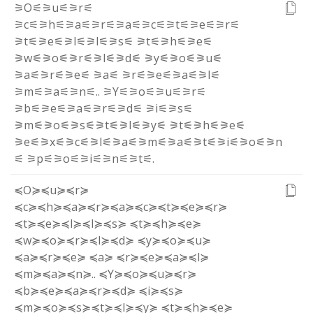
⚞O⚟
⚞u⚟
⚞r⚟
⚞c⚟
⚞h⚟
⚞a⚟
⚞r⚟
⚞a⚟
⚞c⚟
⚞t⚟
⚞e⚟
⚞r⚟
⚞t⚟
⚞e⚟
⚞l⚟
⚞l⚟
⚞s⚟
⚞t⚟
⚞h⚟
⚞e⚟
⚞w⚟
⚞o⚟
⚞r⚟
⚞l⚟
⚞d⚟
⚞y⚟
⚞o⚟
⚞u⚟
⚞a⚟
⚞r⚟
⚞e⚟
⚞a⚟
⚞r⚟
⚞e⚟
⚞a⚟
⚞l⚟
⚞m⚟
⚞a⚟
⚞n⚟
.
.
⚞Y⚟
⚞o⚟
⚞u⚟
⚞r⚟
⚞b⚟
⚞e⚟
⚞a⚟
⚞r⚟
⚞d⚟
⚞i⚟
⚞s⚟
⚞m⚟
⚞o⚟
⚞s⚟
⚞t⚟
⚞l⚟
⚞y⚟
⚞t⚟
⚞h⚟
⚞e⚟
⚞e⚟
⚞x⚟
⚞c⚟
⚞l⚟
⚞a⚟
⚞m⚟
⚞a⚟
⚞t⚟
⚞i⚟
⚞o⚟
⚞n
⚟
⚞p⚟
⚞o⚟
⚞i⚟
⚞n⚟
⚞t⚟
.
≼O≽
≼u≽
≼r≽
≼c≽
≼h≽
≼a≽
≼r≽
≼a≽
≼c≽
≼t≽
≼e≽
≼r≽
≼t≽
≼e≽
≼l≽
≼l≽
≼s≽
≼t≽
≼h≽
≼e≽
≼w≽
≼o≽
≼r≽
≼l≽
≼d≽
≼y≽
≼o≽
≼u≽
≼a≽
≼r≽
≼e≽
≼a≽
≼r≽
≼e≽
≼a≽
≼l≽
≼m≽
≼a≽
≼n≽
.
.
≼Y≽
≼o≽
≼u≽
≼r≽
≼b≽
≼e≽
≼a≽
≼r≽
≼d≽
≼i≽
≼s≽
≼m≽
≼o≽
≼s≽
≼t≽
≼l≽
≼y≽
≼t≽
≼h≽
≼e≽