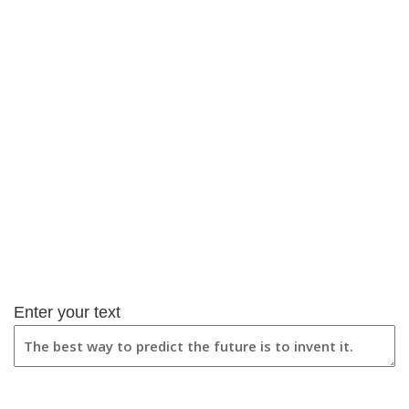
Enter your text