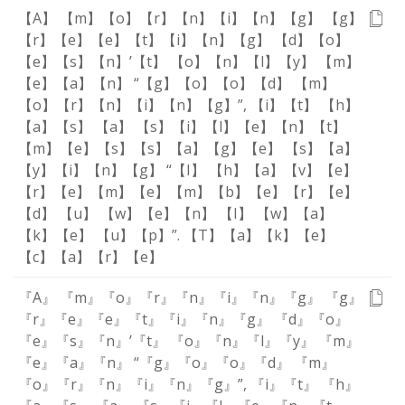
【A】
【m】
【o】
【r】
【n】
【i】
【n】
【g】
【g】
【r】
【e】
【e】
【t】
【i】
【n】
【g】
【d】
【o】
【e】
【s】
【n】
’
【t】
【o】
【n】
【l】
【y】
【m】
【e】
【a】
【n】
“
【g】
【o】
【o】
【d】
【m】
【o】
【r】
【n】
【i】
【n】
【g】
”
,
【i】
【t】
【h】
【a】
【s】
【a】
【s】
【i】
【l】
【e】
【n】
【t】
【m】
【e】
【s】
【s】
【a】
【g】
【e】
【s】
【a】
【y】
【i】
【n】
【g】
“
【I】
【h】
【a】
【v】
【e】
【r】
【e】
【m】
【e】
【m】
【b】
【e】
【r】
【e】
【d】
【u】
【w】
【e】
【n】
【I】
【w】
【a】
【k】
【e】
【u】
【p】
”
.
【T】
【a】
【k】
【e】
【c】
【a】
【r】
【e】
『A』
『m』
『o』
『r』
『n』
『i』
『n』
『g』
『g』
『r』
『e』
『e』
『t』
『i』
『n』
『g』
『d』
『o』
『e』
『s』
『n』
’
『t』
『o』
『n』
『l』
『y』
『m』
『e』
『a』
『n』
“
『g』
『o』
『o』
『d』
『m』
『o』
『r』
『n』
『i』
『n』
『g』
”
,
『i』
『t』
『h』