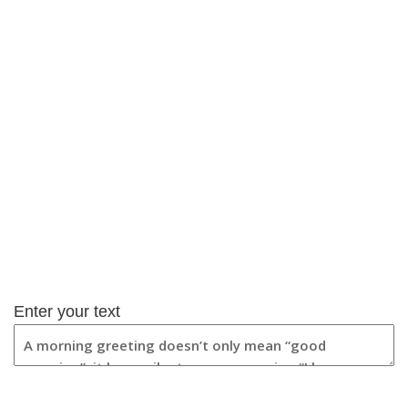
Enter your text