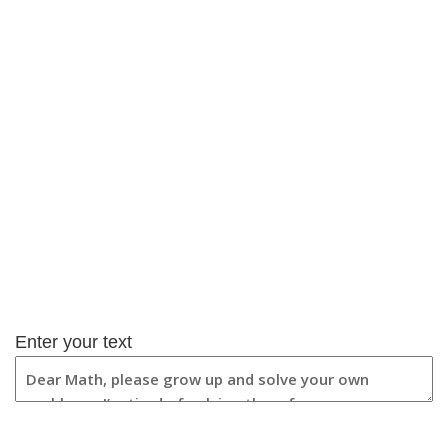
Enter your text