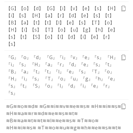
【G】
【o】
【d】
【G】
【i】
【v】
【e】
【s】
【H】
【i】
【s】
【H】
【a】
【r】
【d】
【e】
【s】
【t】
【B】
【a】
【t】
【t】
【l】
【e】
【s】
【T】
【o】
【H】
【i】
【s】
【T】
【o】
【u】
【g】
【h】
【e】
【s】
【t】
【S】
【o】
【l】
【d】
【i】
【e】
【r】
【s】
『G』
『o』
『d』
『G』
『i』
『v』
『e』
『s』
『H』
『i』
『s』
『H』
『a』
『r』
『d』
『e』
『s』
『t』
『B』
『a』
『t』
『t』
『l』
『e』
『s』
『T』
『o』
『H』
『i』
『s』
『T』
『o』
『u』
『g』
『h』
『e』
『s』
『t』
『S』
『o』
『l』
『d』
『i』
『e』
『r』
『s』
≋G≋
≋o≋
≋d≋
≋G≋
≋i≋
≋v≋
≋e≋
≋s≋
≋H≋
≋i≋
≋s≋
≋H≋
≋a≋
≋r≋
≋d≋
≋e≋
≋s≋
≋t≋
≋B≋
≋a≋
≋t≋
≋t≋
≋l≋
≋e≋
≋s≋
≋T≋
≋o≋
≋H≋
≋i≋
≋s≋
≋T≋
≋o≋
≋u≋
≋g≋
≋h≋
≋e≋
≋s≋
≋t≋