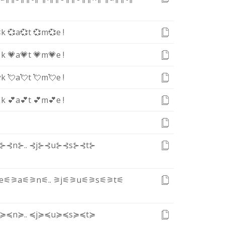
k
💞a
💞t
💞m
💞e
!
k
💗a
💗t
💗m
💗e
!
k
💘a
💘t
💘m
💘e
!
k
💕a
💕t
💕m
💕e
!
a⊱
⊰n⊱
.
.
⊰j⊱
⊰u⊱
⊰s⊱
⊰t⊱
e⚟
⚞a⚟
⚞n⚟
.
.
⚞j⚟
⚞u⚟
⚞s⚟
⚞t⚟
a≽
≼n≽
.
.
≼j≽
≼u≽
≼s≽
≼t≽