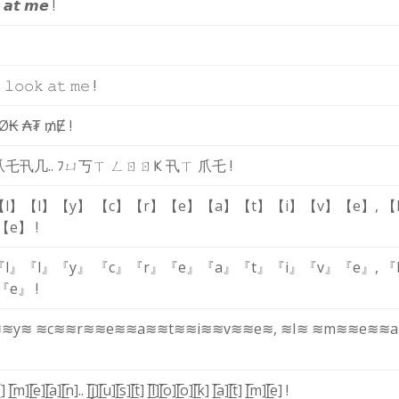
𝙖
𝙩
𝙢
𝙚
!

𝚕
𝚘
𝚘
𝚔
𝚊
𝚝
𝚖
𝚎
!
Ø
₭
₳
₮
₥
Ɇ
!
爪
乇
卂
几
.
.
ﾌ
ㄩ
丂
ㄒ
ㄥ
ㄖ
ㄖ
Ҝ
卂
ㄒ
爪
乇
!
【l】
【l】
【y】
【c】
【r】
【e】
【a】
【t】
【i】
【v】
【e】
,
【
【e】
!
『l』
『l』
『y』
『c』
『r』
『e』
『a』
『t』
『i』
『v』
『e』
,
『
『e』
!
≋
≋y≋
≋c≋
≋r≋
≋e≋
≋a≋
≋t≋
≋i≋
≋v≋
≋e≋
,
≋I≋
≋m≋
≋e≋
≋
̲I]
[̲̅m]
[̲̅e]
[̲̅a]
[̲̅n]
.
.
[̲̅j]
[̲̅u]
[̲̅s]
[̲̅t]
[̲̅l]
[̲̅o]
[̲̅o]
[̲̅k]
[̲̅a]
[̲̅t]
[̲̅m]
[̲̅e]
!