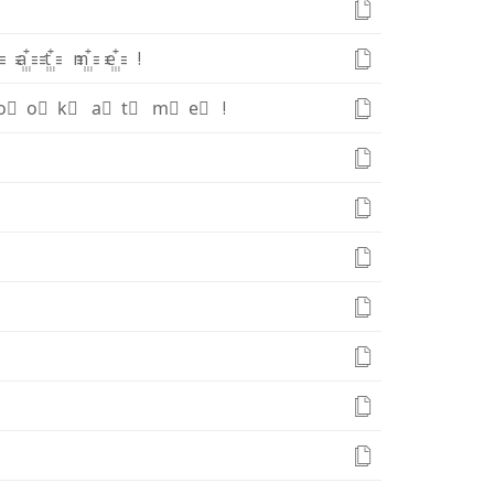
꙲
a꙲
t꙲
m꙲
e꙲
!
o⃫
o⃫
k⃫
a⃫
t⃫
m⃫
e⃫
!