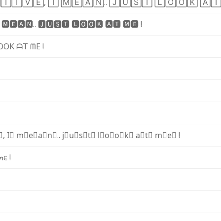

🅃
🄸
🅅
🄴
,
🄸
🄼
🄴
🄰
🄽
.
.
🄹
🅄
🅂
🅃
🄻
🄾
🄾
🄺
🄰

🅼
🅴
🅰
🅽
.
.
🅹
🆄
🆂
🆃
🅻
🅾
🅾
🅺
🅰
🆃
🅼
🅴
!
O
O
K
ᗩ
T
ᗰ
E
!
⃣
,
I⃣
m⃣
e⃣
a⃣
n⃣
.
.
j⃣
u⃣
s⃣
t⃣
l⃣
o⃣
o⃣
k⃣
a⃣
t⃣
m⃣
e⃣
!
๓
є
!