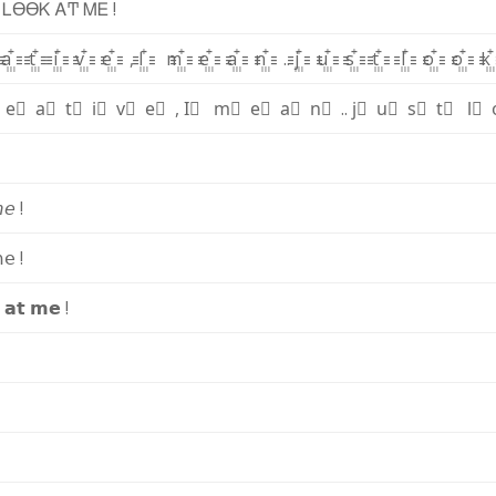
Ꮮ
ϴ
ϴ
Ꮶ
Ꭺ
Ͳ
Ꮇ
Ꭼ
!
꙲
a꙲
t꙲
i꙲
v꙲
e꙲
,
I꙲
m꙲
e꙲
a꙲
n꙲
.
.
j꙲
u꙲
s꙲
t꙲
l꙲
o꙲
o꙲
k
⃫
e⃫
a⃫
t⃫
i⃫
v⃫
e⃫
,
I⃫
m⃫
e⃫
a⃫
n⃫
.
.
j⃫
u⃫
s⃫
t⃫
l⃫

𝘦
!

𝖾
!
𝗮
𝘁
𝗺
𝗲
!