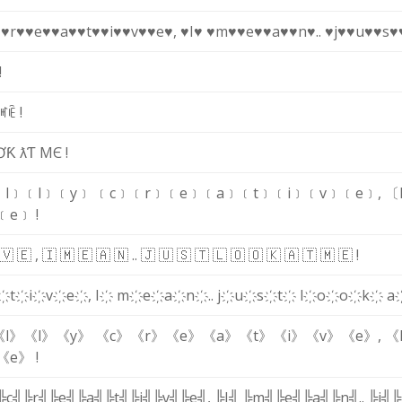
♥
♥r♥
♥e♥
♥a♥
♥t♥
♥i♥
♥v♥
♥e♥
,
♥I♥
♥m♥
♥e♥
♥a♥
♥n♥
.
.
♥j♥
♥u♥
♥s♥
!
ꎭ
ꍟ
!
Ơ
Ƙ
ƛ
Ƭ
M
Є
!
﹝l﹞
﹝l﹞
﹝y﹞
﹝c﹞
﹝r﹞
﹝e﹞
﹝a﹞
﹝t﹞
﹝i﹞
﹝v﹞
﹝e﹞
,
〔
﹝e﹞
!
🇻
🇪
,
🇮
🇲
🇪
🇦
🇳
.
.
🇯
🇺
🇸
🇹
🇱
🇴
🇴
🇰
🇦
🇹
🇲
🇪
!
҉
t҉
i҉
v҉
e҉
,
I҉
m҉
e҉
a҉
n҉
.
.
j҉
u҉
s҉
t҉
l҉
o҉
o҉
k҉
a
《l》
《l》
《y》
《c》
《r》
《e》
《a》
《t》
《i》
《v》
《e》
,
《
《e》
!
╠c╣
╠r╣
╠e╣
╠a╣
╠t╣
╠i╣
╠v╣
╠e╣
,
╠I╣
╠m╣
╠e╣
╠a╣
╠n╣
.
.
╠j╣
╠