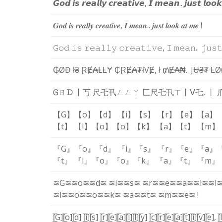
𝙂
𝙤
𝙙
𝙞
𝙨
𝙧
𝙚
𝙖
𝙡
𝙡
𝙮
𝙘
𝙧
𝙚
𝙖
𝙩
𝙞
𝙫
𝙚
,
𝙄
𝙢
𝙚
𝙖
𝙣
.
.
𝙟
𝙪
𝙨
𝙩
𝙡
𝙤
𝙤
𝙠
𝑮
𝒐
𝒅
𝒊
𝒔
𝒓
𝒆
𝒂
𝒍
𝒍
𝒚
𝒄
𝒓
𝒆
𝒂
𝒕
𝒊
𝒗
𝒆
,
𝑰
𝒎
𝒆
𝒂
𝒏
.
.
𝒋
𝒖
𝒔
𝒕
𝒍
𝒐
𝒐
𝒌
𝒂
𝒕
𝒎
𝒆
!
𝙶
𝚘
𝚍
𝚒
𝚜
𝚛
𝚎
𝚊
𝚕
𝚕
𝚢
𝚌
𝚛
𝚎
𝚊
𝚝
𝚒
𝚟
𝚎
,
𝙸
𝚖
𝚎
𝚊
𝚗
.
.
𝚓
𝚞
𝚜

₲
Ø
Đ
ł
₴
Ɽ
Ɇ
₳
Ⱡ
Ⱡ
Ɏ
₵
Ɽ
Ɇ
₳
₮
ł
V
Ɇ
,
ł
₥
Ɇ
₳
₦
.
.
J
Ʉ
₴
₮
Ⱡ
Ø
Ꮆ
ㄖ
ᗪ
丨
丂
尺
乇
卂
ㄥ
ㄥ
ㄚ
匚
尺
乇
卂
ㄒ
丨
ᐯ
乇
,
丨
【G】
【o】
【d】
【i】
【s】
【r】
【e】
【a】
【t】
【l】
【o】
【o】
【k】
【a】
【t】
【m】
『G』
『o』
『d』
『i』
『s』
『r』
『e』
『a』
『t』
『l』
『o』
『o』
『k』
『a』
『t』
『m』
≋G≋
≋o≋
≋d≋
≋i≋
≋s≋
≋r≋
≋e≋
≋a≋
≋l≋
≋l
≋l≋
≋o≋
≋o≋
≋k≋
≋a≋
≋t≋
≋m≋
≋e≋
!
[̲̅G]
[̲̅o]
[̲̅d]
[̲̅i]
[̲̅s]
[̲̅r]
[̲̅e]
[̲̅a]
[̲̅l]
[̲̅l]
[̲̅y]
[̲̅c]
[̲̅r]
[̲̅e]
[̲̅a]
[̲̅t]
[̲̅i]
[̲̅v]
[̲̅e]
,
[̅