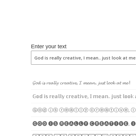
Enter your text
𝓖
𝓸
𝓭
𝓲
𝓼
𝓻
𝓮
𝓪
𝓵
𝓵
𝔂
𝓬
𝓻
𝓮
𝓪
𝓽
𝓲
𝓿
𝓮
,
𝓘
𝓶
𝓮
𝓪
𝓷
.
.
𝓳
𝓾
𝓼
𝓽
𝓵
𝓸
𝓸
𝓴
𝓪
𝓽
𝓶
𝓮
!
𝔾
𝕠
𝕕
𝕚
𝕤
𝕣
𝕖
𝕒
𝕝
𝕝
𝕪
𝕔
𝕣
𝕖
𝕒
𝕥
𝕚
𝕧
𝕖
,
𝕀
𝕞
𝕖
𝕒
𝕟
.
.
𝕛
𝕦
𝕤
𝕥
𝕝
𝕠
𝕠
𝕜
Ⓖ
ⓞ
ⓓ
ⓘ
ⓢ
ⓡ
ⓔ
ⓐ
ⓛ
ⓛ
ⓨ
ⓒ
ⓡ
ⓔ
ⓐ
ⓣ
ⓘ
ⓥ
ⓔ
,
Ⓘ
🅖
🅞
🅓
🅘
🅢
🅡
🅔
🅐
🅛
🅛
🅨
🅒
🅡
🅔
🅐
🅣
🅘
🅥
🅔
,
🅘