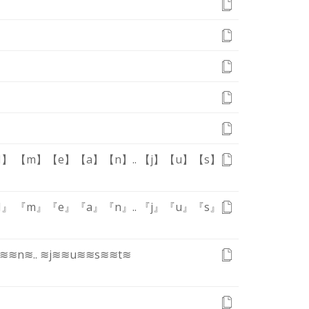
I】
【m】
【e】
【a】
【n】
.
.
【j】
【u】
【s】
I』
『m』
『e』
『a』
『n』
.
.
『j』
『u』
『s』
a≋
≋n≋
.
.
≋j≋
≋u≋
≋s≋
≋t≋