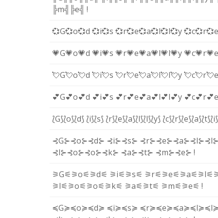
╠m╣
╠e╣
!
💞G
💞o
💞d
💞i
💞s
💞r
💞e
💞a
💞l
💞l
💞y
💞c
💞r
💞
💗G
💗o
💗d
💗i
💗s
💗r
💗e
💗a
💗l
💗l
💗y
💗c
💗r
💗
💘G
💘o
💘d
💘i
💘s
💘r
💘e
💘a
💘l
💘l
💘y
💘c
💘r
💘
💕G
💕o
💕d
💕i
💕s
💕r
💕e
💕a
💕l
💕l
💕y
💕c
💕r
💕
⟅G⟆
⟅o⟆
⟅d⟆
⟅i⟆
⟅s⟆
⟅r⟆
⟅e⟆
⟅a⟆
⟅l⟆
⟅l⟆
⟅y⟆
⟅c⟆
⟅r⟆
⟅e⟆
⟅a⟆
⟅t⟆
⟅i⟆
⊰G⊱
⊰o⊱
⊰d⊱
⊰i⊱
⊰s⊱
⊰r⊱
⊰e⊱
⊰a⊱
⊰l⊱
⊰l
⊰l⊱
⊰o⊱
⊰o⊱
⊰k⊱
⊰a⊱
⊰t⊱
⊰m⊱
⊰e⊱
!
⚞G⚟
⚞o⚟
⚞d⚟
⚞i⚟
⚞s⚟
⚞r⚟
⚞e⚟
⚞a⚟
⚞l⚟
⚞l⚟
⚞o⚟
⚞o⚟
⚞k⚟
⚞a⚟
⚞t⚟
⚞m⚟
⚞e⚟
!
≼G≽
≼o≽
≼d≽
≼i≽
≼s≽
≼r≽
≼e≽
≼a≽
≼l≽
≼l