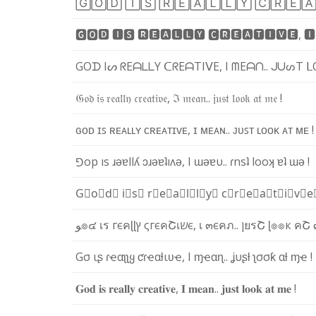
🄶
🄾
🄳
🄸
🅂
🅁
🄴
🄰
🄻
🄻
🅈
🄲
🅁
🄴

🅶
🅾
🅳
🅸
🆂
🆁
🅴
🅰
🅻
🅻
🆈
🅲
🆁
🅴
🅰
🆃
🅸
🆅
🅴
,
🅸
G
O
ᗪ
I
ᔕ
ᖇ
E
ᗩ
ᒪ
ᒪ
Y
ᑕ
ᖇ
E
ᗩ
T
I
ᐯ
E
,
I
ᗰ
E
ᗩ
ᑎ
.
.
ᒍ
ᑌ
ᔕ
T
ᒪ
𝔊
𝔬
𝔡
𝔦
𝔰
𝔯
𝔢
𝔞
𝔩
𝔩
𝔶
𝔠
𝔯
𝔢
𝔞
𝔱
𝔦
𝔳
𝔢
,
ℑ
𝔪
𝔢
𝔞
𝔫
.
.
𝔧
𝔲
𝔰
𝔱
𝔩
𝔬
𝔬
𝔨
𝔞
𝔱
𝔪
𝔢
!
ɢ
ᴏ
ᴅ
ɪ
ꜱ
ʀ
ᴇ
ᴀ
ʟ
ʟ
ʏ
ᴄ
ʀ
ᴇ
ᴀ
ᴛ
ɪ
ᴠ
ᴇ
,
ɪ
ᴍ
ᴇ
ᴀ
ɴ
.
.
ᴊ
ᴜ
ꜱ
ᴛ
ʟ
ᴏ
ᴏ
ᴋ
ᴀ
ᴛ
ᴍ
ᴇ
!
⅁
o
p
ı
s
ɹ
ǝ
ɐ
l
l
ʎ
ɔ
ɹ
ǝ
ɐ
ʇ
ı
ʌ
ǝ
,
I
ɯ
ǝ
ɐ
υ
.
.
ɾ
n
s
ʇ
l
o
o
ʞ
ɐ
ʇ
ɯ
ǝ
!
G⃣
o⃣
d⃣
i⃣
s⃣
r⃣
e⃣
a⃣
l⃣
l⃣
y⃣
c⃣
r⃣
e⃣
a⃣
t⃣
i⃣
v⃣
e
ﻮ
๏
๔
เ
ร
г
є
ค
ɭ
ɭ
ץ
ς
г
є
ค
Շ
เ
ש
є
,
เ
๓
є
ค
ภ
.
.
ן
ย
ร
Շ
ɭ
๏
๏
к
ค
Շ
G
σ
ι
ʂ
ɾ
ҽ
α
ʅ
ʅ
ყ
ƈ
ɾ
ҽ
α
ƚ
ι
ʋ
ҽ
,
I
ɱ
ҽ
α
ɳ
.
.
ʝ
υ
ʂ
ƚ
ʅ
σ
σ
ƙ
α
ƚ
ɱ
ҽ
!
𝐆
𝐨
𝐝
𝐢
𝐬
𝐫
𝐞
𝐚
𝐥
𝐥
𝐲
𝐜
𝐫
𝐞
𝐚
𝐭
𝐢
𝐯
𝐞
,
𝐈
𝐦
𝐞
𝐚
𝐧
.
.
𝐣
𝐮
𝐬
𝐭
𝐥
𝐨
𝐨
𝐤
𝐚
𝐭
𝐦
𝐞
!