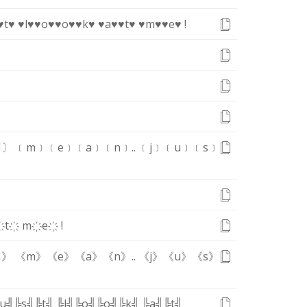
♥t♥
♥l♥
♥o♥
♥o♥
♥k♥
♥a♥
♥t♥
♥m♥
♥e♥
!
I〕
﹝m﹞
﹝e﹞
﹝a﹞
﹝n﹞
.
.
﹝j﹞
﹝u﹞
﹝s﹞
҉
t҉
m҉
e҉
!
I》
《m》
《e》
《a》
《n》
.
.
《j》
《u》
《s》
u╣
╠s╣
╠t╣
╠l╣
╠o╣
╠o╣
╠k╣
╠a╣
╠t╣