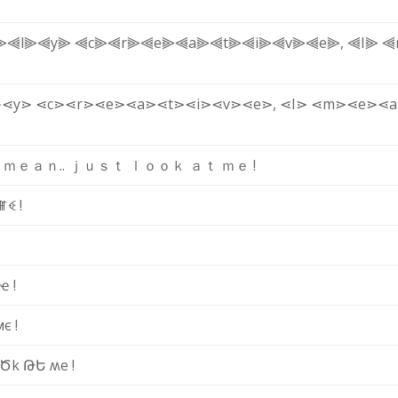
⫸
⫷l⫸
⫷y⫸
⫷c⫸
⫷r⫸
⫷e⫸
⫷a⫸
⫷t⫸
⫷i⫸
⫷v⫸
⫷e⫸
,
⫷I⫸
⫷
⋗
⋖y⋗
⋖c⋗
⋖r⋗
⋖e⋗
⋖a⋗
⋖t⋗
⋖i⋗
⋖v⋗
⋖e⋗
,
⋖I⋗
⋖m⋗
⋖e⋗
⋖
ｍ
ｅ
ａ
ｎ
.
.
ｊ
ｕ
ｓ
ｔ
ｌ
ｏ
ｏ
ｋ
ａ
ｔ
ｍ
ｅ
!
ꂵ
ꈼ
!
ҽ
!
м
є
!
Ծ
k
Թ
Ե
ʍ
e
!