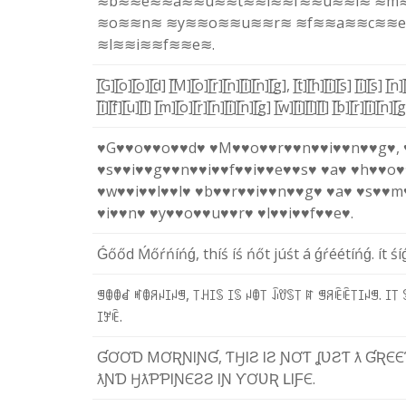
≋b≋
≋e≋
≋a≋
≋u≋
≋t≋
≋i≋
≋f≋
≋u≋
≋l≋
≋m
≋o≋
≋n≋
≋y≋
≋o≋
≋u≋
≋r≋
≋f≋
≋a≋
≋c≋
≋
≋l≋
≋i≋
≋f≋
≋e≋
.
[̲̅G]
[̲̅o]
[̲̅o]
[̲̅d]
[̲̅M]
[̲̅o]
[̲̅r]
[̲̅n]
[̲̅i]
[̲̅n]
[̲̅g]
,
[̲̅t]
[̲̅h]
[̲̅i]
[̲̅s]
[̲̅i]
[̲̅s]
[̲̅n]
[̲̅i]
[̲̅f]
[̲̅u]
[̲̅l]
[̲̅m]
[̲̅o]
[̲̅r]
[̲̅n]
[̲̅i]
[̲̅n]
[̲̅g]
[̲̅w]
[̲̅i]
[̲̅l]
[̲̅l]
[̲̅b]
[̲̅r]
[̲̅i]
[̲̅n]
[̲̅
♥G♥
♥o♥
♥o♥
♥d♥
♥M♥
♥o♥
♥r♥
♥n♥
♥i♥
♥n♥
♥g♥
,
♥s♥
♥i♥
♥g♥
♥n♥
♥i♥
♥f♥
♥i♥
♥e♥
♥s♥
♥a♥
♥h♥
♥o♥
♥w♥
♥i♥
♥l♥
♥l♥
♥b♥
♥r♥
♥i♥
♥n♥
♥g♥
♥a♥
♥s♥
♥m
♥i♥
♥n♥
♥y♥
♥o♥
♥u♥
♥r♥
♥l♥
♥i♥
♥f♥
♥e♥
.
Ǵ
ő
ő
d
Ḿ
ő
ŕ
ń
í
ń
ǵ
,
t
h
í
ś
í
ś
ń
ő
t
j
ú
ś
t
á
ǵ
ŕ
é
é
t
í
ń
ǵ
.
í
t
ś
í
ꁅ
ꂦ
ꂦ
ꀸ
ꎭ
ꂦ
ꋪ
ꈤ
ꀤ
ꈤ
ꁅ
,
꓄
ꃅ
ꀤ
ꌗ
ꀤ
ꌗ
ꈤ
ꂦ
꓄
ꀭ
ꀎ
ꌗ
꓄
ꍏ
ꁅ
ꋪ
ꍟ
ꍟ
꓄
ꀤ
ꈤ
ꁅ
.
ꀤ
꓄
ꀤ
ꎇ
ꍟ
.
Ɠ
Ơ
Ơ
Ɗ
M
Ơ
Ʀ
Ɲ
Ɩ
Ɲ
Ɠ
,
Ƭ
Ӈ
Ɩ
Ƨ
Ɩ
Ƨ
Ɲ
Ơ
Ƭ
ʆ
Ʋ
Ƨ
Ƭ
ƛ
Ɠ
Ʀ
Є
Є
ƛ
Ɲ
Ɗ
Ӈ
ƛ
Ƥ
Ƥ
Ɩ
Ɲ
Є
Ƨ
Ƨ
Ɩ
Ɲ
Ƴ
Ơ
Ʋ
Ʀ
Լ
Ɩ
Ƒ
Є
.