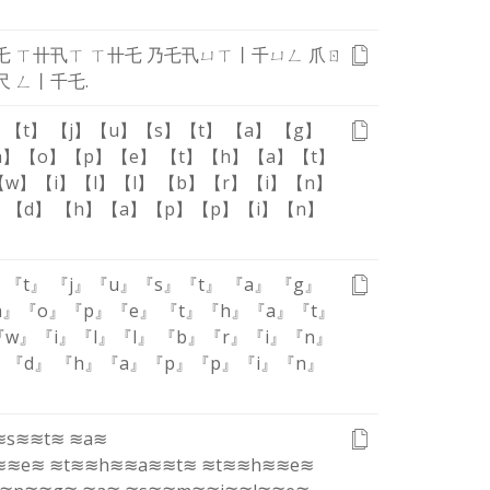
乇
ㄒ
卄
卂
ㄒ
ㄒ
卄
乇
乃
乇
卂
ㄩ
ㄒ
丨
千
ㄩ
ㄥ
爪
ㄖ
尺
ㄥ
丨
千
乇
.
】
【t】
【j】
【u】
【s】
【t】
【a】
【g】
h】
【o】
【p】
【e】
【t】
【h】
【a】
【t】
【w】
【i】
【l】
【l】
【b】
【r】
【i】
【n】
】
【d】
【h】
【a】
【p】
【p】
【i】
【n】
』
『t』
『j』
『u』
『s』
『t』
『a』
『g』
h』
『o』
『p』
『e』
『t』
『h』
『a』
『t』
『w』
『i』
『l』
『l』
『b』
『r』
『i』
『n』
』
『d』
『h』
『a』
『p』
『p』
『i』
『n』
≋s≋
≋t≋
≋a≋
≋
≋e≋
≋t≋
≋h≋
≋a≋
≋t≋
≋t≋
≋h≋
≋e≋