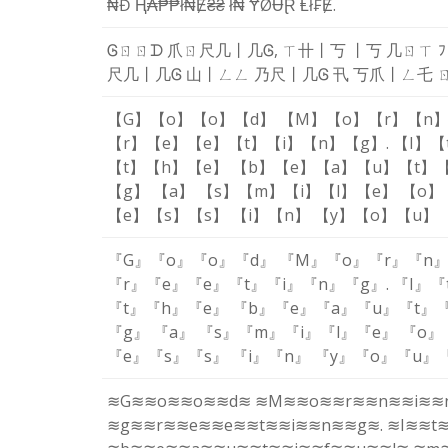
₦
Đ
Ⱨ
₳
₱
₱
ł
₦
Ɇ
₴
₴
ł
₦
Ɏ
Ø
Ʉ
Ɽ
Ⱡ
ł
₣
Ɇ
.
Ꮆ
ㄖ
ㄖ
ᗪ
爪
ㄖ
尺
几
丨
几
Ꮆ
,
ㄒ
卄
丨
丂
丨
丂
几
ㄖ
ㄒ
ﾌ
尺
几
丨
几
Ꮆ
山
丨
ㄥ
ㄥ
乃
尺
丨
几
Ꮆ
卂
丂
爪
丨
ㄥ
乇
【G】
【o】
【o】
【d】
【M】
【o】
【r】
【n
【r】
【e】
【e】
【t】
【i】
【n】
【g】
.
【I】
【
【t】
【h】
【e】
【b】
【e】
【a】
【u】
【t】
【
【g】
【a】
【s】
【m】
【i】
【l】
【e】
【o】
【e】
【s】
【s】
【i】
【n】
【y】
【o】
【u】
『G』
『o』
『o』
『d』
『M』
『o』
『r』
『n
『r』
『e』
『e』
『t』
『i』
『n』
『g』
.
『I』
『
『t』
『h』
『e』
『b』
『e』
『a』
『u』
『t』
『
『g』
『a』
『s』
『m』
『i』
『l』
『e』
『o』
『e』
『s』
『s』
『i』
『n』
『y』
『o』
『u』
≋G≋
≋o≋
≋o≋
≋d≋
≋M≋
≋o≋
≋r≋
≋n≋
≋i≋
≋
≋g≋
≋r≋
≋e≋
≋e≋
≋t≋
≋i≋
≋n≋
≋g≋
.
≋I≋
≋t