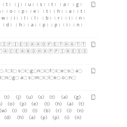
﹞
﹝t﹞
﹝j﹞
﹝u﹞
﹝s﹞
﹝t﹞
﹝a﹞
﹝g﹞
h﹞
﹝o﹞
﹝p﹞
﹝e﹞
﹝t﹞
﹝h﹞
﹝a﹞
﹝t﹞
﹝w﹞
﹝i﹞
﹝l﹞
﹝l﹞
﹝b﹞
﹝r﹞
﹝i﹞
﹝n﹞
﹞
﹝d﹞
﹝h﹞
﹝a﹞
﹝p﹞
﹝p﹞
﹝i﹞
﹝n﹞

🇮
🇫
🇮
🇪
🇸
🇦
🇭
🇴
🇵
🇪
🇹
🇭
🇦
🇹
🇹
🇫
🇦
🇨
🇪
🇦
🇳
🇩
🇭
🇦
🇵
🇵
🇮
🇳
🇪
🇸
🇸
҉
.
I҉
t҉
s҉
i҉
g҉
n҉
i҉
f҉
i҉
e҉
s҉
a҉
i҉
n҉
g҉
a҉
s҉
m҉
i҉
l҉
e҉
o҉
n҉
》
《t》
《j》
《u》
《s》
《t》
《a》
《g》
h》
《o》
《p》
《e》
《t》
《h》
《a》
《t》
《w》
《i》
《l》
《l》
《b》
《r》
《i》
《n》
》
《d》
《h》
《a》
《p》
《p》
《i》
《n》