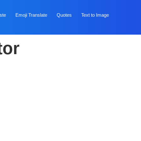
ste
Emoji Translate
Quotes
Text to Image
tor