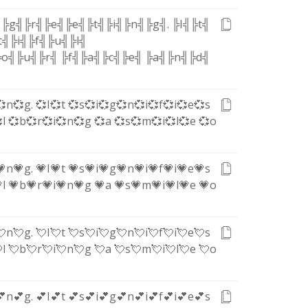
╠g╣
╠r╣
╠e╣
╠e╣
╠t╣
╠i╣
╠n╣
╠g╣
.
╠I╣
╠t╣
t╣
╠i╣
╠f╣
╠u╣
╠l╣
╠o╣
╠u╣
╠r╣
╠f╣
╠a╣
╠c╣
╠e╣
╠a╣
╠n╣
╠d╣
💞n
💞g
.
💞I
💞t
💞s
💞i
💞g
💞n
💞i
💞f
💞i
💞e
💞s
l
💞b
💞r
💞i
💞n
💞g
💞a
💞s
💞m
💞i
💞l
💞e
💞o
💗n
💗g
.
💗I
💗t
💗s
💗i
💗g
💗n
💗i
💗f
💗i
💗e
💗s
l
💗b
💗r
💗i
💗n
💗g
💗a
💗s
💗m
💗i
💗l
💗e
💗o
💘n
💘g
.
💘I
💘t
💘s
💘i
💘g
💘n
💘i
💘f
💘i
💘e
💘s
l
💘b
💘r
💘i
💘n
💘g
💘a
💘s
💘m
💘i
💘l
💘e
💘o
💕n
💕g
.
💕I
💕t
💕s
💕i
💕g
💕n
💕i
💕f
💕i
💕e
💕s