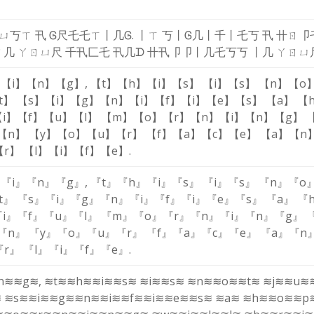
ㄩ
丂
ㄒ
卂
Ꮆ
尺
乇
乇
ㄒ
丨
几
Ꮆ
.
丨
ㄒ
丂
丨
Ꮆ
几
丨
千
丨
乇
丂
卂
卄
ㄖ
卩
ㄖ
几
ㄚ
ㄖ
ㄩ
尺
千
卂
匚
乇
卂
几
ᗪ
卄
卂
卩
卩
丨
几
乇
丂
丂
丨
几
ㄚ
ㄖ
ㄩ
】
【i】
【n】
【g】
,
【t】
【h】
【i】
【s】
【i】
【s】
【n】
【o
t】
【s】
【i】
【g】
【n】
【i】
【f】
【i】
【e】
【s】
【a】
【
i】
【f】
【u】
【l】
【m】
【o】
【r】
【n】
【i】
【n】
【g】
【n】
【y】
【o】
【u】
【r】
【f】
【a】
【c】
【e】
【a】
【n
【r】
【l】
【i】
【f】
【e】
.
』
『i』
『n』
『g』
,
『t』
『h』
『i』
『s』
『i』
『s』
『n』
『o
t』
『s』
『i』
『g』
『n』
『i』
『f』
『i』
『e』
『s』
『a』
『
i』
『f』
『u』
『l』
『m』
『o』
『r』
『n』
『i』
『n』
『g』
『n』
『y』
『o』
『u』
『r』
『f』
『a』
『c』
『e』
『a』
『n
『r』
『l』
『i』
『f』
『e』
.
n≋
≋g≋
,
≋t≋
≋h≋
≋i≋
≋s≋
≋i≋
≋s≋
≋n≋
≋o≋
≋t≋
≋j≋
≋u≋
≋
≋s≋
≋i≋
≋g≋
≋n≋
≋i≋
≋f≋
≋i≋
≋e≋
≋s≋
≋a≋
≋h≋
≋o≋
≋p