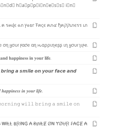
a⃣
n⃣
d⃣
h⃣
a⃣
p⃣
p⃣
i⃣
n⃣
e⃣
s⃣
s⃣
i⃣
n⃣
ﻮ
ค
ร
๓
เ
ɭ
є
๏
ภ
ץ
๏
ย
г
Ŧ
ค
ς
є
ค
ภ
๔
ђ
ค
ק
ק
เ
ภ
є
ร
ร
เ
ภ
ҽ
σ
ɳ
ყ
σ
υ
ɾ
ϝ
α
ƈ
ҽ
α
ɳ
ԋ
α
ρ
ρ
ι
ɳ
ҽ
ʂ
ʂ
ι
ɳ
ყ
σ
υ
ɾ
ʅ
ι
ϝ
ҽ
.
𝐚
𝐧
𝐝
𝐡
𝐚
𝐩
𝐩
𝐢
𝐧
𝐞
𝐬
𝐬
𝐢
𝐧
𝐲
𝐨
𝐮
𝐫
𝐥
𝐢
𝐟
𝐞
.
𝙗
𝙧
𝙞
𝙣
𝙜
𝙖
𝙨
𝙢
𝙞
𝙡
𝙚
𝙤
𝙣
𝙮
𝙤
𝙪
𝙧
𝙛
𝙖
𝙘
𝙚
𝙖
𝙣
𝙙

𝒉
𝒂
𝒑
𝒑
𝒊
𝒏
𝒆
𝒔
𝒔
𝒊
𝒏
𝒚
𝒐
𝒖
𝒓
𝒍
𝒊
𝒇
𝒆
.

𝚘
𝚛
𝚗
𝚒
𝚗
𝚐
𝚠
𝚒
𝚕
𝚕
𝚋
𝚛
𝚒
𝚗
𝚐
𝚊
𝚜
𝚖
𝚒
𝚕
𝚎
𝚘
𝚗
₲
₩
ł
Ⱡ
Ⱡ
฿
Ɽ
ł
₦
₲
₳
₴
₥
ł
Ⱡ
Ɇ
Ø
₦
Ɏ
Ø
Ʉ
Ɽ
₣
₳
₵
Ɇ
₳