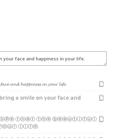
𝓯
𝓪
𝓬
𝓮
𝓪
𝓷
𝓭
𝓱
𝓪
𝓹
𝓹
𝓲
𝓷
𝓮
𝓼
𝓼
𝓲
𝓷
𝔂
𝓸
𝓾
𝓻
𝓵
𝓲
𝓯
𝓮
.
𝕓
𝕣
𝕚
𝕟
𝕘
𝕒
𝕤
𝕞
𝕚
𝕝
𝕖
𝕠
𝕟
𝕪
𝕠
𝕦
𝕣
𝕗
𝕒
𝕔
𝕖
𝕒
𝕟
𝕕
ⓞ
ⓟ
ⓔ
ⓣ
ⓗ
ⓐ
ⓣ
ⓣ
ⓗ
ⓔ
ⓑ
ⓔ
ⓐ
ⓤ
ⓣ
ⓘ
ⓕ
ⓤ
ⓛ
ⓨ
ⓞ
ⓤ
ⓡ
ⓛ
ⓘ
ⓕ
ⓔ
.