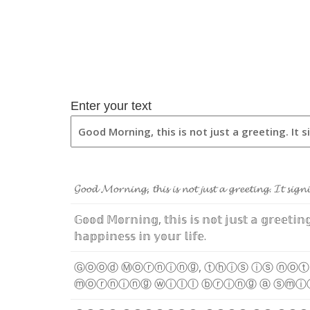
Enter your text
𝓖
𝓸
𝓸
𝓭
𝓜
𝓸
𝓻
𝓷
𝓲
𝓷
𝓰
,
𝓽
𝓱
𝓲
𝓼
𝓲
𝓼
𝓷
𝓸
𝓽
𝓳
𝓾
𝓼
𝓽
𝓪
𝓰
𝓻
𝓮
𝓮
𝓽
𝓲
𝓷
𝓰
.
𝓘
𝓽
𝓼
𝓲
𝓰
𝓷
𝓲
𝔾
𝕠
𝕠
𝕕
𝕄
𝕠
𝕣
𝕟
𝕚
𝕟
𝕘
,
𝕥
𝕙
𝕚
𝕤
𝕚
𝕤
𝕟
𝕠
𝕥
𝕛
𝕦
𝕤
𝕥
𝕒
𝕘
𝕣
𝕖
𝕖
𝕥
𝕚
𝕟

𝕙
𝕒
𝕡
𝕡
𝕚
𝕟
𝕖
𝕤
𝕤
𝕚
𝕟
𝕪
𝕠
𝕦
𝕣
𝕝
𝕚
𝕗
𝕖
.
Ⓖ
ⓞ
ⓞ
ⓓ
Ⓜ
ⓞ
ⓡ
ⓝ
ⓘ
ⓝ
ⓖ
,
ⓣ
ⓗ
ⓘ
ⓢ
ⓘ
ⓢ
ⓝ
ⓞ
ⓣ
ⓜ
ⓞ
ⓡ
ⓝ
ⓘ
ⓝ
ⓖ
ⓦ
ⓘ
ⓛ
ⓛ
ⓑ
ⓡ
ⓘ
ⓝ
ⓖ
ⓐ
ⓢ
ⓜ
ⓘ