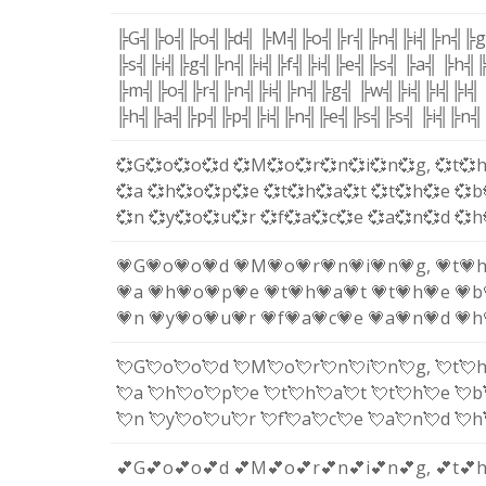
╠G╣
╠o╣
╠o╣
╠d╣
╠M╣
╠o╣
╠r╣
╠n╣
╠i╣
╠n╣
╠
╠s╣
╠i╣
╠g╣
╠n╣
╠i╣
╠f╣
╠i╣
╠e╣
╠s╣
╠a╣
╠h╣
╠m╣
╠o╣
╠r╣
╠n╣
╠i╣
╠n╣
╠g╣
╠w╣
╠i╣
╠l╣
╠l╣
╠h╣
╠a╣
╠p╣
╠p╣
╠i╣
╠n╣
╠e╣
╠s╣
╠s╣
╠i╣
╠n╣
💞G
💞o
💞o
💞d
💞M
💞o
💞r
💞n
💞i
💞n
💞g
,
💞t
💞
💞a
💞h
💞o
💞p
💞e
💞t
💞h
💞a
💞t
💞t
💞h
💞e
💞b
💞n
💞y
💞o
💞u
💞r
💞f
💞a
💞c
💞e
💞a
💞n
💞d
💞h
💗G
💗o
💗o
💗d
💗M
💗o
💗r
💗n
💗i
💗n
💗g
,
💗t
💗
💗a
💗h
💗o
💗p
💗e
💗t
💗h
💗a
💗t
💗t
💗h
💗e
💗b
💗n
💗y
💗o
💗u
💗r
💗f
💗a
💗c
💗e
💗a
💗n
💗d
💗h
💘G
💘o
💘o
💘d
💘M
💘o
💘r
💘n
💘i
💘n
💘g
,
💘t
💘
💘a
💘h
💘o
💘p
💘e
💘t
💘h
💘a
💘t
💘t
💘h
💘e
💘b
💘n
💘y
💘o
💘u
💘r
💘f
💘a
💘c
💘e
💘a
💘n
💘d
💘h
💕G
💕o
💕o
💕d
💕M
💕o
💕r
💕n
💕i
💕n
💕g
,
💕t
💕