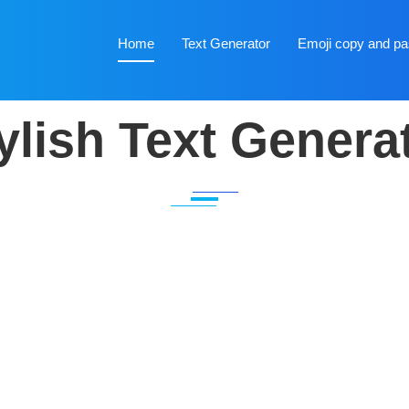
Home
Text Generator
Emoji copy and pa
ylish Text Genera