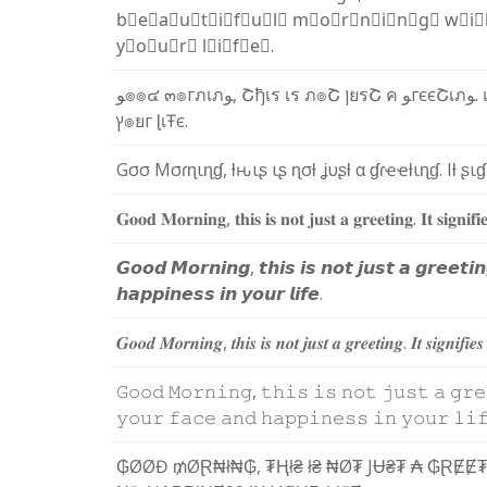
b⃣
e⃣
a⃣
u⃣
t⃣
i⃣
f⃣
u⃣
l⃣
m⃣
o⃣
r⃣
n⃣
i⃣
n⃣
g⃣
w⃣
i⃣
y⃣
o⃣
u⃣
r⃣
l⃣
i⃣
f⃣
e⃣
.
ﻮ
๏
๏
๔
๓
๏
г
ภ
เ
ภ
ﻮ
,
Շ
ђ
เ
ร
เ
ร
ภ
๏
Շ
ן
ย
ร
Շ
ค
ﻮ
г
є
є
Շ
เ
ภ
ﻮ
.
ץ
๏
ย
г
ɭ
เ
Ŧ
є
.
G
σ
σ
M
σ
ɾ
ɳ
ι
ɳ
ɠ
,
ƚ
ԋ
ι
ʂ
ι
ʂ
ɳ
σ
ƚ
ʝ
υ
ʂ
ƚ
α
ɠ
ɾ
ҽ
ҽ
ƚ
ι
ɳ
ɠ
.
I
ƚ
ʂ
ι
ɠ
𝐆
𝐨
𝐨
𝐝
𝐌
𝐨
𝐫
𝐧
𝐢
𝐧
𝐠
,
𝐭
𝐡
𝐢
𝐬
𝐢
𝐬
𝐧
𝐨
𝐭
𝐣
𝐮
𝐬
𝐭
𝐚
𝐠
𝐫
𝐞
𝐞
𝐭
𝐢
𝐧
𝐠
.
𝐈
𝐭
𝐬
𝐢
𝐠
𝐧
𝐢
𝐟
𝐢

𝙂
𝙤
𝙤
𝙙
𝙈
𝙤
𝙧
𝙣
𝙞
𝙣
𝙜
,
𝙩
𝙝
𝙞
𝙨
𝙞
𝙨
𝙣
𝙤
𝙩
𝙟
𝙪
𝙨
𝙩
𝙖
𝙜
𝙧
𝙚
𝙚
𝙩
𝙞
𝙣
𝙝
𝙖
𝙥
𝙥
𝙞
𝙣
𝙚
𝙨
𝙨
𝙞
𝙣
𝙮
𝙤
𝙪
𝙧
𝙡
𝙞
𝙛
𝙚
.
𝑮
𝒐
𝒐
𝒅
𝑴
𝒐
𝒓
𝒏
𝒊
𝒏
𝒈
,
𝒕
𝒉
𝒊
𝒔
𝒊
𝒔
𝒏
𝒐
𝒕
𝒋
𝒖
𝒔
𝒕
𝒂
𝒈
𝒓
𝒆
𝒆
𝒕
𝒊
𝒏
𝒈
.
𝑰
𝒕
𝒔
𝒊
𝒈
𝒏
𝒊
𝒇
𝒊
𝒆
𝒔
𝙶
𝚘
𝚘
𝚍
𝙼
𝚘
𝚛
𝚗
𝚒
𝚗
𝚐
,
𝚝
𝚑
𝚒
𝚜
𝚒
𝚜
𝚗
𝚘
𝚝
𝚓
𝚞
𝚜
𝚝
𝚊
𝚐
𝚛
𝚎
𝚢
𝚘
𝚞
𝚛
𝚏
𝚊
𝚌
𝚎
𝚊
𝚗
𝚍
𝚑
𝚊
𝚙
𝚙
𝚒
𝚗
𝚎
𝚜
𝚜
𝚒
𝚗
𝚢
𝚘
𝚞
𝚛
𝚕
𝚒

₲
Ø
Ø
Đ
₥
Ø
Ɽ
₦
ł
₦
₲
,
₮
Ⱨ
ł
₴
ł
₴
₦
Ø
₮
J
Ʉ
₴
₮
₳
₲
Ɽ
Ɇ
Ɇ