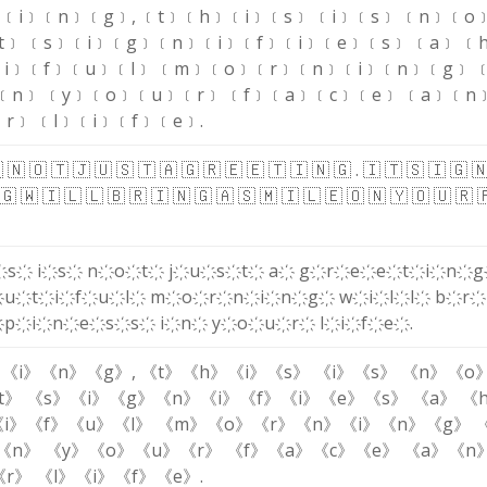
﹞
﹝i﹞
﹝n﹞
﹝g﹞
,
﹝t﹞
﹝h﹞
﹝i﹞
﹝s﹞
﹝i﹞
﹝s﹞
﹝n﹞
﹝o
t﹞
﹝s﹞
﹝i﹞
﹝g﹞
﹝n﹞
﹝i﹞
﹝f﹞
﹝i﹞
﹝e﹞
﹝s﹞
﹝a﹞
﹝
i﹞
﹝f﹞
﹝u﹞
﹝l﹞
﹝m﹞
﹝o﹞
﹝r﹞
﹝n﹞
﹝i﹞
﹝n﹞
﹝g﹞
﹝n﹞
﹝y﹞
﹝o﹞
﹝u﹞
﹝r﹞
﹝f﹞
﹝a﹞
﹝c﹞
﹝e﹞
﹝a﹞
﹝n
﹝r﹞
﹝l﹞
﹝i﹞
﹝f﹞
﹝e﹞
.

🇳
🇴
🇹
🇯
🇺
🇸
🇹
🇦
🇬
🇷
🇪
🇪
🇹
🇮
🇳
🇬
.
🇮
🇹
🇸
🇮
🇬

🇬
🇼
🇮
🇱
🇱
🇧
🇷
🇮
🇳
🇬
🇦
🇸
🇲
🇮
🇱
🇪
🇴
🇳
🇾
🇴
🇺
🇷
҉
s҉
i҉
s҉
n҉
o҉
t҉
j҉
u҉
s҉
t҉
a҉
g҉
r҉
e҉
e҉
t҉
i҉
n҉
g
҉
u҉
t҉
i҉
f҉
u҉
l҉
m҉
o҉
r҉
n҉
i҉
n҉
g҉
w҉
i҉
l҉
l҉
b҉
r҉
҉
p҉
i҉
n҉
e҉
s҉
s҉
i҉
n҉
y҉
o҉
u҉
r҉
l҉
i҉
f҉
e҉
.
》
《i》
《n》
《g》
,
《t》
《h》
《i》
《s》
《i》
《s》
《n》
《o
t》
《s》
《i》
《g》
《n》
《i》
《f》
《i》
《e》
《s》
《a》
《
i》
《f》
《u》
《l》
《m》
《o》
《r》
《n》
《i》
《n》
《g》
《n》
《y》
《o》
《u》
《r》
《f》
《a》
《c》
《e》
《a》
《n
《r》
《l》
《i》
《f》
《e》
.