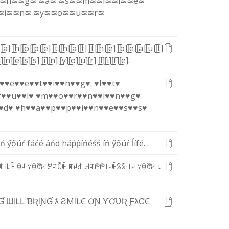
≋n≋
≋g≋
≋a≋
≋s≋
≋m≋
≋i≋
≋l≋
≋e≋
≋i≋
≋n≋
≋y≋
≋o≋
≋u≋
≋r≋
[̲̅a]
[̲̅h]
[̲̅o]
[̲̅p]
[̲̅e]
[̲̅t]
[̲̅h]
[̲̅a]
[̲̅t]
[̲̅t]
[̲̅h]
[̲̅e]
[̲̅b]
[̲̅e]
[̲̅a]
[̲̅u]
[̲̅t]
̲i]
[̲̅n]
[̲̅e]
[̲̅s]
[̲̅s]
[̲̅i]
[̲̅n]
[̲̅y]
[̲̅o]
[̲̅u]
[̲̅r]
[̲̅l]
[̲̅i]
[̲̅f]
[̲̅e]
.
♥
♥e♥
♥e♥
♥t♥
♥i♥
♥n♥
♥g♥
.
♥I♥
♥t♥
f♥
♥u♥
♥l♥
♥m♥
♥o♥
♥r♥
♥n♥
♥i♥
♥n♥
♥g♥
♥d♥
♥h♥
♥a♥
♥p♥
♥p♥
♥i♥
♥n♥
♥e♥
♥s♥
♥s♥
ń
ӳ
ő
ú
ŕ
f
á
ć
é
á
ń
d
h
á
ṕ
ṕ
í
ń
é
ś
ś
í
ń
ӳ
ő
ú
ŕ
ĺ
í
f
é
.
ꎭ
ꀤ
꒒
ꍟ
ꂦ
ꈤ
ꌩ
ꂦ
ꀎ
ꋪ
ꎇ
ꍏ
ꉓ
ꍟ
ꍏ
ꈤ
ꀸ
ꃅ
ꍏ
ᖘ
ᖘ
ꀤ
ꈤ
ꍟ
ꌗ
ꌗ
ꀤ
ꈤ
ꌩ
ꂦ
ꀎ
ꋪ
꒒
Ɠ
Ɯ
Ɩ
Լ
Լ
Ɓ
Ʀ
Ɩ
Ɲ
Ɠ
ƛ
Ƨ
M
Ɩ
Լ
Є
Ơ
Ɲ
Ƴ
Ơ
Ʋ
Ʀ
Ƒ
ƛ
Ƈ
Є