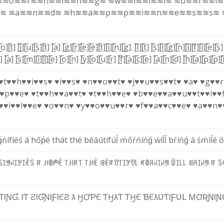
≋
≋o≋
≋r≋
≋n≋
≋i≋
≋n≋
≋g≋
≋w≋
≋i≋
≋l≋
≋l≋
≋b≋
≋r≋
≋i≋
e≋
≋a≋
≋n≋
≋d≋
≋h≋
≋a≋
≋p≋
≋p≋
≋i≋
≋n≋
≋e≋
≋s≋
≋s≋
[̲̅o]
[̲̅t]
[̲̅j]
[̲̅u]
[̲̅s]
[̲̅t]
[̲̅a]
[̲̅g]
[̲̅r]
[̲̅e]
[̲̅e]
[̲̅t]
[̲̅i]
[̲̅n]
[̲̅g]
.
[̲̅I]
[̲̅t]
[̲̅s]
[̲̅i]
[̲̅g]
[̲̅n]
[̲̅i]
[̲̅f]
[̲̅i]
[̲̅e]
[̲̅s]
g]
[̲̅a]
[̲̅s]
[̲̅m]
[̲̅i]
[̲̅l]
[̲̅e]
[̲̅o]
[̲̅n]
[̲̅y]
[̲̅o]
[̲̅u]
[̲̅r]
[̲̅f]
[̲̅a]
[̲̅c]
[̲̅e]
[̲̅a]
[̲̅n]
[̲̅d]
[̲̅h]
[̲̅a]
[̲̅p]
[̲̅p]
[̅
♥t♥
♥h♥
♥i♥
♥s♥
♥i♥
♥s♥
♥n♥
♥o♥
♥t♥
♥j♥
♥u♥
♥s♥
♥t♥
♥a♥
♥g♥
♥r
♥p♥
♥e♥
♥t♥
♥h♥
♥a♥
♥t♥
♥t♥
♥h♥
♥e♥
♥b♥
♥e♥
♥a♥
♥u♥
♥t♥
♥i♥
♥
♥
♥i♥
♥l♥
♥e♥
♥o♥
♥n♥
♥y♥
♥o♥
♥u♥
♥r♥
♥f♥
♥a♥
♥c♥
♥e♥
♥a♥
♥n♥
ǵ
ń
í
f
í
é
ś
á
h
ő
ṕ
é
t
h
á
t
t
h
é
b
é
á
ú
t
í
f
ú
ĺ
ḿ
ő
ŕ
ń
í
ń
ǵ
ẃ
í
ĺ
ĺ
b
ŕ
í
ń
ǵ
á
ś
ḿ
í
ĺ
é
ő
ꌗ
ꀤ
ꁅ
ꈤ
ꀤ
ꎇ
ꀤ
ꍟ
ꌗ
ꍏ
ꃅ
ꂦ
ᖘ
ꍟ
꓄
ꃅ
ꍏ
꓄
꓄
ꃅ
ꍟ
ꌃ
ꍟ
ꍏ
ꀎ
꓄
ꀤ
ꎇ
ꀎ
꒒
ꎭ
ꂦ
ꋪ
ꈤ
ꀤ
ꈤ
ꁅ
ꅏ
ꀤ
꒒
꒒
ꌃ
ꋪ
ꀤ
ꈤ
ꁅ
ꍏ
ꌗ
Ƭ
Ɩ
Ɲ
Ɠ
.
Ɩ
Ƭ
Ƨ
Ɩ
Ɠ
Ɲ
Ɩ
Ƒ
Ɩ
Є
Ƨ
ƛ
Ӈ
Ơ
Ƥ
Є
Ƭ
Ӈ
ƛ
Ƭ
Ƭ
Ӈ
Є
Ɓ
Є
ƛ
Ʋ
Ƭ
Ɩ
Ƒ
Ʋ
Լ
M
Ơ
Ʀ
Ɲ
Ɩ
Ɲ