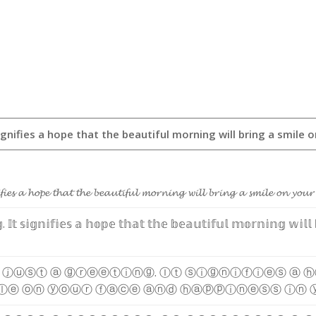
𝓯
𝓲
𝓮
𝓼
𝓪
𝓱
𝓸
𝓹
𝓮
𝓽
𝓱
𝓪
𝓽
𝓽
𝓱
𝓮
𝓫
𝓮
𝓪
𝓾
𝓽
𝓲
𝓯
𝓾
𝓵
𝓶
𝓸
𝓻
𝓷
𝓲
𝓷
𝓰
𝔀
𝓲
𝓵
𝓵
𝓫
𝓻
𝓲
𝓷
𝓰
𝓪
𝓼
𝓶
𝓲
𝓵
𝓮
𝓸
𝓷
𝔂
𝓸
𝓾
𝓻

.
𝕀
𝕥
𝕤
𝕚
𝕘
𝕟
𝕚
𝕗
𝕚
𝕖
𝕤
𝕒
𝕙
𝕠
𝕡
𝕖
𝕥
𝕙
𝕒
𝕥
𝕥
𝕙
𝕖
𝕓
𝕖
𝕒
𝕦
𝕥
𝕚
𝕗
𝕦
𝕝
𝕞
𝕠
𝕣
𝕟
𝕚
𝕟
𝕘
𝕨
𝕚
𝕝
𝕝
ⓙ
ⓤ
ⓢ
ⓣ
ⓐ
ⓖ
ⓡ
ⓔ
ⓔ
ⓣ
ⓘ
ⓝ
ⓖ
.
Ⓘ
ⓣ
ⓢ
ⓘ
ⓖ
ⓝ
ⓘ
ⓕ
ⓘ
ⓔ
ⓢ
ⓐ
ⓗ
ⓛ
ⓔ
ⓞ
ⓝ
ⓨ
ⓞ
ⓤ
ⓡ
ⓕ
ⓐ
ⓒ
ⓔ
ⓐ
ⓝ
ⓓ
ⓗ
ⓐ
ⓟ
ⓟ
ⓘ
ⓝ
ⓔ
ⓢ
ⓢ
ⓘ
ⓝ