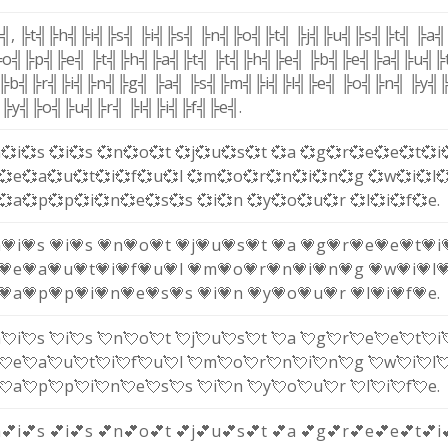
g╣
,
╠t╣
╠h╣
╠i╣
╠s╣
╠i╣
╠s╣
╠n╣
╠o╣
╠t╣
╠j╣
╠u╣
╠s╣
╠t╣
╠a╣
╠o╣
╠p╣
╠e╣
╠t╣
╠h╣
╠a╣
╠t╣
╠t╣
╠h╣
╠e╣
╠b╣
╠e╣
╠a╣
╠u╣
╠
╠b╣
╠r╣
╠i╣
╠n╣
╠g╣
╠a╣
╠s╣
╠m╣
╠i╣
╠l╣
╠e╣
╠o╣
╠n╣
╠y╣
╠y╣
╠o╣
╠u╣
╠r╣
╠l╣
╠i╣
╠f╣
╠e╣
.
h
💞i
💞s
💞i
💞s
💞n
💞o
💞t
💞j
💞u
💞s
💞t
💞a
💞g
💞r
💞e
💞e
💞t
💞i
💞e
💞a
💞u
💞t
💞i
💞f
💞u
💞l
💞m
💞o
💞r
💞n
💞i
💞n
💞g
💞w
💞i
💞l

💞a
💞p
💞p
💞i
💞n
💞e
💞s
💞s
💞i
💞n
💞y
💞o
💞u
💞r
💞l
💞i
💞f
💞e
.
h
💗i
💗s
💗i
💗s
💗n
💗o
💗t
💗j
💗u
💗s
💗t
💗a
💗g
💗r
💗e
💗e
💗t
💗i
💗e
💗a
💗u
💗t
💗i
💗f
💗u
💗l
💗m
💗o
💗r
💗n
💗i
💗n
💗g
💗w
💗i
💗l

💗a
💗p
💗p
💗i
💗n
💗e
💗s
💗s
💗i
💗n
💗y
💗o
💗u
💗r
💗l
💗i
💗f
💗e
.
h
💘i
💘s
💘i
💘s
💘n
💘o
💘t
💘j
💘u
💘s
💘t
💘a
💘g
💘r
💘e
💘e
💘t
💘i
💘e
💘a
💘u
💘t
💘i
💘f
💘u
💘l
💘m
💘o
💘r
💘n
💘i
💘n
💘g
💘w
💘i
💘l

💘a
💘p
💘p
💘i
💘n
💘e
💘s
💘s
💘i
💘n
💘y
💘o
💘u
💘r
💘l
💘i
💘f
💘e
.
h
💕i
💕s
💕i
💕s
💕n
💕o
💕t
💕j
💕u
💕s
💕t
💕a
💕g
💕r
💕e
💕e
💕t
💕i