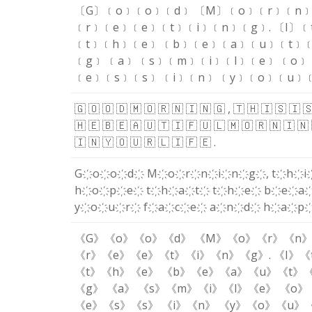
〔G〕
﹝o﹞
﹝o﹞
﹝d﹞
〔M〕
﹝o﹞
﹝r﹞
﹝n
﹝r﹞
﹝e﹞
﹝e﹞
﹝t﹞
﹝i﹞
﹝n﹞
﹝g﹞
.
〔I〕
﹝
﹝t﹞
﹝h﹞
﹝e﹞
﹝b﹞
﹝e﹞
﹝a﹞
﹝u﹞
﹝t﹞
﹝
﹝g﹞
﹝a﹞
﹝s﹞
﹝m﹞
﹝i﹞
﹝l﹞
﹝e﹞
﹝o﹞
﹝e﹞
﹝s﹞
﹝s﹞
﹝i﹞
﹝n﹞
﹝y﹞
﹝o﹞
﹝u﹞
🇬
🇴
🇴
🇩
🇲
🇴
🇷
🇳
🇮
🇳
🇬
,
🇹
🇭
🇮
🇸
🇮

🇭
🇪
🇧
🇪
🇦
🇺
🇹
🇮
🇫
🇺
🇱
🇲
🇴
🇷
🇳
🇮
🇳
🇮
🇳
🇾
🇴
🇺
🇷
🇱
🇮
🇫
🇪
.
G҉
o҉
o҉
d҉
M҉
o҉
r҉
n҉
i҉
n҉
g҉
,
t҉
h҉
i
h҉
o҉
p҉
e҉
t҉
h҉
a҉
t҉
t҉
h҉
e҉
b҉
e҉
a
y҉
o҉
u҉
r҉
f҉
a҉
c҉
e҉
a҉
n҉
d҉
h҉
a҉
p
《G》
《o》
《o》
《d》
《M》
《o》
《r》
《n
《r》
《e》
《e》
《t》
《i》
《n》
《g》
.
《I》
《
《t》
《h》
《e》
《b》
《e》
《a》
《u》
《t》
《
《g》
《a》
《s》
《m》
《i》
《l》
《e》
《o》
《e》
《s》
《s》
《i》
《n》
《y》
《o》
《u》