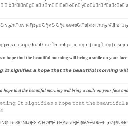
l⃣
l⃣
b⃣
r⃣
i⃣
n⃣
g⃣
a⃣
s⃣
m⃣
i⃣
l⃣
e⃣
o⃣
n⃣
y⃣
o⃣
u⃣
r⃣
f⃣
a⃣
c⃣
e⃣
เ
Շ
ร
เ
ﻮ
ภ
เ
Ŧ
เ
є
ร
ค
ђ
๏
ק
є
Շ
ђ
ค
Շ
Շ
ђ
є
๒
є
ค
ย
Շ
เ
Ŧ
ย
ɭ
๓
๏
г
ภ
เ
ภ
ﻮ
ฬ
เ
ɭ
ɭ
๒
г
เ
ภ
ɳ
ι
ϝ
ι
ҽ
ʂ
α
ԋ
σ
ρ
ҽ
ƚ
ԋ
α
ƚ
ƚ
ԋ
ҽ
Ⴆ
ҽ
α
υ
ƚ
ι
ϝ
υ
ʅ
ɱ
σ
ɾ
ɳ
ι
ɳ
ɠ
ɯ
ι
ʅ
ʅ
Ⴆ
ɾ
ι
ɳ
ɠ
α
ʂ
ɱ
ι
ʅ

𝐬
𝐚
𝐡
𝐨
𝐩
𝐞
𝐭
𝐡
𝐚
𝐭
𝐭
𝐡
𝐞
𝐛
𝐞
𝐚
𝐮
𝐭
𝐢
𝐟
𝐮
𝐥
𝐦
𝐨
𝐫
𝐧
𝐢
𝐧
𝐠
𝐰
𝐢
𝐥
𝐥
𝐛
𝐫
𝐢
𝐧
𝐠
𝐚
𝐬
𝐦
𝐢
𝐥
𝐞
𝐨
𝐧
𝐲
𝐨
𝐮
𝐫
𝐟
𝐚
𝐜
𝐞
𝙜
.
𝙄
𝙩
𝙨
𝙞
𝙜
𝙣
𝙞
𝙛
𝙞
𝙚
𝙨
𝙖
𝙝
𝙤
𝙥
𝙚
𝙩
𝙝
𝙖
𝙩
𝙩
𝙝
𝙚
𝙗
𝙚
𝙖
𝙪
𝙩
𝙞
𝙛
𝙪
𝙡
𝙢
𝙤
𝙧
𝙣
𝙞
𝙣
𝙜
𝙬
𝙞
𝙡
𝙡
𝒂
𝒉
𝒐
𝒑
𝒆
𝒕
𝒉
𝒂
𝒕
𝒕
𝒉
𝒆
𝒃
𝒆
𝒂
𝒖
𝒕
𝒊
𝒇
𝒖
𝒍
𝒎
𝒐
𝒓
𝒏
𝒊
𝒏
𝒈
𝒘
𝒊
𝒍
𝒍
𝒃
𝒓
𝒊
𝒏
𝒈
𝒂
𝒔
𝒎
𝒊
𝒍
𝒆
𝒐
𝒏
𝒚
𝒐
𝒖
𝒓
𝒇
𝒂
𝒄
𝒆
𝒂
𝒏

𝚎
𝚝
𝚒
𝚗
𝚐
.
𝙸
𝚝
𝚜
𝚒
𝚐
𝚗
𝚒
𝚏
𝚒
𝚎
𝚜
𝚊
𝚑
𝚘
𝚙
𝚎
𝚝
𝚑
𝚊
𝚝
𝚝
𝚑
𝚎
𝚋
𝚎
𝚊
𝚞
𝚝
𝚒
𝚏
𝚞
𝚕


𝚎
.
₮
ł
₦
₲
.
ł
₮
₴
ł
₲
₦
ł
₣
ł
Ɇ
₴
₳
Ⱨ
Ø
₱
Ɇ
₮
Ⱨ
₳
₮
₮
Ⱨ
Ɇ
฿
Ɇ
₳
Ʉ
₮
ł
₣
Ʉ
Ⱡ
₥
Ø
Ɽ
₦
ł
₦