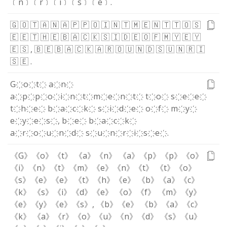
﹝n﹞
﹝r﹞
﹝i﹞
﹝s﹞
﹝e﹞
.
🇬
🇴
🇹
🇦
🇳
🇦
🇵
🇵
🇴
🇮
🇳
🇹
🇲
🇪
🇳
🇹
🇹
🇴
🇸
🇪
🇪
🇹
🇭
🇪
🇧
🇦
🇨
🇰
🇸
🇮
🇩
🇪
🇴
🇫
🇲
🇾
🇪
🇾
🇪
🇸
,
🇧
🇪
🇧
🇦
🇨
🇰
🇦
🇷
🇴
🇺
🇳
🇩
🇸
🇺
🇳
🇷
🇮
🇸
🇪
.
G҉
o҉
t҉
a҉
n҉
a҉
p҉
p҉
o҉
i҉
n҉
t҉
m҉
e҉
n҉
t҉
t҉
o҉
s҉
e҉
e҉
t҉
h҉
e҉
b҉
a҉
c҉
k҉
s҉
i҉
d҉
e҉
o҉
f҉
m҉
y҉
e҉
y҉
e҉
s҉
,
b҉
e҉
b҉
a҉
c҉
k҉
a҉
r҉
o҉
u҉
n҉
d҉
s҉
u҉
n҉
r҉
i҉
s҉
e҉
.
《G》
《o》
《t》
《a》
《n》
《a》
《p》
《p》
《o》
《i》
《n》
《t》
《m》
《e》
《n》
《t》
《t》
《o》
《s》
《e》
《e》
《t》
《h》
《e》
《b》
《a》
《c》
《k》
《s》
《i》
《d》
《e》
《o》
《f》
《m》
《y》
《e》
《y》
《e》
《s》
,
《b》
《e》
《b》
《a》
《c》
《k》
《a》
《r》
《o》
《u》
《n》
《d》
《s》
《u》