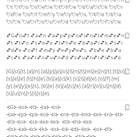
💘t
💘t
💘o
💘s
💘e
💘e
💘t
💘h
💘e
💘b
💘a
💘c
💘k
💘s
💘i
💘d
💘e
💘o
💘f
💘m
💘y
💘e
💘y
💘e
💘s
,
💘b
💘e
💘b
💘a
💘c
💘k
💘a
💘r
💘o
💘u
💘n
💘d
💘s
💘u
💘n
💘r
💘i
💘s
💘e
.
💕G
💕o
💕t
💕a
💕n
💕a
💕p
💕p
💕o
💕i
💕n
💕t
💕m
💕e
💕n
💕t
💕t
💕o
💕s
💕e
💕e
💕t
💕h
💕e
💕b
💕a
💕c
💕k
💕s
💕i
💕d
💕e
💕o
💕f
💕m
💕y
💕e
💕y
💕e
💕s
,
💕b
💕e
💕b
💕a
💕c
💕k
💕a
💕r
💕o
💕u
💕n
💕d
💕s
💕u
💕n
💕r
💕i
💕s
💕e
.
⟅G⟆
⟅o⟆
⟅t⟆
⟅a⟆
⟅n⟆
⟅a⟆
⟅p⟆
⟅p⟆
⟅o⟆
⟅i⟆
⟅n⟆
⟅t⟆
⟅m⟆
⟅e⟆
⟅n⟆
⟅t⟆
⟅t⟆
⟅o⟆
⟅s⟆
⟅e⟆
⟅e⟆
⟅t⟆
⟅h⟆
⟅e⟆
⟅b⟆
⟅a⟆
⟅c⟆
⟅k⟆
⟅s⟆
⟅i⟆
⟅d⟆
⟅e⟆
⟅o⟆
⟅f⟆
⟅m⟆
⟅y⟆
⟅e⟆
⟅y⟆
⟅e⟆
⟅s⟆
,
⟅b⟆
⟅e⟆
⟅b⟆
⟅a⟆
⟅c⟆
⟅k⟆
⟅a⟆
⟅r⟆
⟅o⟆
⟅u⟆
⟅n⟆
⟅d⟆
⟅s⟆
⟅u⟆
⟅n⟆
⟅r⟆
⟅i⟆
⟅s⟆
⟅e⟆
.
⊰G⊱
⊰o⊱
⊰t⊱
⊰a⊱
⊰n⊱
⊰a⊱
⊰p⊱
⊰p⊱
⊰o⊱
⊰i⊱
⊰n⊱
⊰t⊱
⊰m⊱
⊰e⊱
⊰n⊱
⊰t⊱
⊰t⊱
⊰o⊱
⊰s⊱
⊰e⊱
⊰e⊱
⊰t⊱
⊰h⊱
⊰e⊱
⊰b⊱
⊰a⊱
⊰c⊱
⊰k⊱
⊰s⊱
⊰i⊱
⊰d⊱
⊰e⊱
⊰o⊱
⊰f⊱
⊰m⊱
⊰y⊱
⊰e⊱
⊰y⊱
⊰e⊱
⊰s⊱
,
⊰b⊱
⊰e⊱