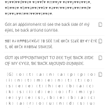
♥s♥
♥i♥
♥d♥
♥e♥
♥o♥
♥f♥
♥m♥
♥y♥
♥e♥
♥y♥
♥e♥
♥s♥
,
♥b♥
♥e♥
♥b♥
♥a♥
♥c♥
♥k♥
♥a♥
♥r♥
♥o♥
♥u♥
♥n♥
♥d♥
♥s♥
♥u♥
♥n♥
♥r♥
♥i♥
♥s♥
♥e♥
.
Ǵ
ő
t
á
ń
á
ṕ
ṕ
ő
í
ń
t
ḿ
é
ń
t
t
ő
ś
é
é
t
h
é
b
á
ć
ḱ
ś
í
d
é
ő
f
ḿ
ӳ
é
ӳ
é
ś
,
b
é
b
á
ć
ḱ
á
ŕ
ő
ú
ń
d
ś
ú
ń
ŕ
í
ś
é
.
ꁅ
ꂦ
꓄
ꍏ
ꈤ
ꍏ
ᖘ
ᖘ
ꂦ
ꀤ
ꈤ
꓄
ꎭ
ꍟ
ꈤ
꓄
꓄
ꂦ
ꌗ
ꍟ
ꍟ
꓄
ꃅ
ꍟ
ꌃ
ꍏ
ꉓ
ꀘ
ꌗ
ꀤ
ꀸ
ꍟ
ꂦ
ꎇ
ꎭ
ꌩ
ꍟ
ꌩ
ꍟ
ꌗ
,
ꌃ
ꍟ
ꌃ
ꍏ
ꉓ
ꀘ
ꍏ
ꋪ
ꂦ
ꀎ
ꈤ
ꀸ
ꌗ
ꀎ
ꈤ
ꋪ
ꀤ
ꌗ
ꍟ
.
Ɠ
Ơ
Ƭ
ƛ
Ɲ
ƛ
Ƥ
Ƥ
Ơ
Ɩ
Ɲ
Ƭ
M
Є
Ɲ
Ƭ
Ƭ
Ơ
Ƨ
Є
Є
Ƭ
Ӈ
Є
Ɓ
ƛ
Ƈ
Ƙ
Ƨ
Ɩ
Ɗ
Є
Ơ
Ƒ
M
Ƴ
Є
Ƴ
Є
Ƨ
,
Ɓ
Є
Ɓ
ƛ
Ƈ
Ƙ
ƛ
Ʀ
Ơ
Ʋ
Ɲ
Ɗ
Ƨ
Ʋ
Ɲ
Ʀ
Ɩ
Ƨ
Є
.
〔G〕
﹝o﹞
﹝t﹞
﹝a﹞
﹝n﹞
﹝a﹞
﹝p﹞
﹝p﹞
﹝o﹞
﹝i﹞
﹝n﹞
﹝t﹞
﹝m﹞
﹝e﹞
﹝n﹞
﹝t﹞
﹝t﹞
﹝o﹞
﹝s﹞
﹝e﹞
﹝e﹞
﹝t﹞
﹝h﹞
﹝e﹞
﹝b﹞
﹝a﹞
﹝c﹞
﹝k﹞
﹝s﹞
﹝i﹞
﹝d﹞
﹝e﹞
﹝o﹞
﹝f﹞
﹝m﹞
﹝y﹞
﹝e﹞
﹝y﹞
﹝e﹞
﹝s﹞
,
﹝b﹞
﹝e﹞
﹝b﹞
﹝a﹞
﹝c﹞
﹝k﹞
﹝a﹞
﹝r﹞
﹝o﹞
﹝u﹞
﹝n﹞
﹝d﹞
﹝s﹞
﹝u﹞