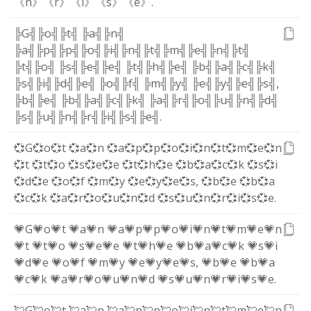
《n》
《r》
《i》
《s》
《e》
.
╠G╣
╠o╣
╠t╣
╠a╣
╠n╣
╠a╣
╠p╣
╠p╣
╠o╣
╠i╣
╠n╣
╠t╣
╠m╣
╠e╣
╠n╣
╠t╣
╠t╣
╠o╣
╠s╣
╠e╣
╠e╣
╠t╣
╠h╣
╠e╣
╠b╣
╠a╣
╠c╣
╠k╣
╠s╣
╠i╣
╠d╣
╠e╣
╠o╣
╠f╣
╠m╣
╠y╣
╠e╣
╠y╣
╠e╣
╠s╣
,
╠b╣
╠e╣
╠b╣
╠a╣
╠c╣
╠k╣
╠a╣
╠r╣
╠o╣
╠u╣
╠n╣
╠d╣
╠s╣
╠u╣
╠n╣
╠r╣
╠i╣
╠s╣
╠e╣
.
💞G
💞o
💞t
💞a
💞n
💞a
💞p
💞p
💞o
💞i
💞n
💞t
💞m
💞e
💞n
💞t
💞t
💞o
💞s
💞e
💞e
💞t
💞h
💞e
💞b
💞a
💞c
💞k
💞s
💞i
💞d
💞e
💞o
💞f
💞m
💞y
💞e
💞y
💞e
💞s
,
💞b
💞e
💞b
💞a
💞c
💞k
💞a
💞r
💞o
💞u
💞n
💞d
💞s
💞u
💞n
💞r
💞i
💞s
💞e
.
💗G
💗o
💗t
💗a
💗n
💗a
💗p
💗p
💗o
💗i
💗n
💗t
💗m
💗e
💗n
💗t
💗t
💗o
💗s
💗e
💗e
💗t
💗h
💗e
💗b
💗a
💗c
💗k
💗s
💗i
💗d
💗e
💗o
💗f
💗m
💗y
💗e
💗y
💗e
💗s
,
💗b
💗e
💗b
💗a
💗c
💗k
💗a
💗r
💗o
💗u
💗n
💗d
💗s
💗u
💗n
💗r
💗i
💗s
💗e
.
💘G
💘o
💘t
💘a
💘n
💘a
💘p
💘p
💘o
💘i
💘n
💘t
💘m
💘e
💘n