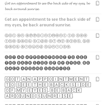
𝓖
𝓸
𝓽
𝓪
𝓷
𝓪
𝓹
𝓹
𝓸
𝓲
𝓷
𝓽
𝓶
𝓮
𝓷
𝓽
𝓽
𝓸
𝓼
𝓮
𝓮
𝓽
𝓱
𝓮
𝓫
𝓪
𝓬
𝓴
𝓼
𝓲
𝓭
𝓮
𝓸
𝓯
𝓶
𝔂
𝓮
𝔂
𝓮
𝓼
,
𝓫
𝓮
𝓫
𝓪
𝓬
𝓴
𝓪
𝓻
𝓸
𝓾
𝓷
𝓭
𝓼
𝓾
𝓷
𝓻
𝓲
𝓼
𝓮
.
𝔾
𝕠
𝕥
𝕒
𝕟
𝕒
𝕡
𝕡
𝕠
𝕚
𝕟
𝕥
𝕞
𝕖
𝕟
𝕥
𝕥
𝕠
𝕤
𝕖
𝕖
𝕥
𝕙
𝕖
𝕓
𝕒
𝕔
𝕜
𝕤
𝕚
𝕕
𝕖
𝕠
𝕗
𝕞
𝕪
𝕖
𝕪
𝕖
𝕤
,
𝕓
𝕖
𝕓
𝕒
𝕔
𝕜
𝕒
𝕣
𝕠
𝕦
𝕟
𝕕
𝕤
𝕦
𝕟
𝕣
𝕚
𝕤
𝕖
.
Ⓖ
ⓞ
ⓣ
ⓐ
ⓝ
ⓐ
ⓟ
ⓟ
ⓞ
ⓘ
ⓝ
ⓣ
ⓜ
ⓔ
ⓝ
ⓣ
ⓣ
ⓞ
ⓢ
ⓔ
ⓔ
ⓣ
ⓗ
ⓔ
ⓑ
ⓐ
ⓒ
ⓚ
ⓢ
ⓘ
ⓓ
ⓔ
ⓞ
ⓕ
ⓜ
ⓨ
ⓔ
ⓨ
ⓔ
ⓢ
,
ⓑ
ⓔ
ⓑ
ⓐ
ⓒ
ⓚ
ⓐ
ⓡ
ⓞ
ⓤ
ⓝ
ⓓ
ⓢ
ⓤ
ⓝ
ⓡ
ⓘ
ⓢ
ⓔ
.
🅖
🅞
🅣
🅐
🅝
🅐
🅟
🅟
🅞
🅘
🅝
🅣
🅜
🅔
🅝
🅣
🅣
🅞
🅢
🅔
🅔
🅣
🅗
🅔
🅑
🅐
🅒
🅚
🅢
🅘
🅓
🅔
🅞
🅕
🅜
🅨
🅔
🅨
🅔
🅢
,
🅑
🅔
🅑
🅐
🅒
🅚
🅐
🅡
🅞
🅤
🅝
🅓
🅢
🅤
🅝
🅡
🅘
🅢
🅔
.
🄶
🄾
🅃
🄰
🄽
🄰
🄿
🄿
🄾
🄸
🄽
🅃
🄼
🄴
🄽
🅃
🅃
🄾
🅂
🄴
🄴
🅃
🄷
🄴
🄱
🄰
🄲
🄺
🅂
🄸
🄳
🄴
🄾
🄵
🄼
🅈
🄴
🅈
🄴
🅂
,
🄱
🄴
🄱
🄰
🄲
🄺
🄰
🅁
🄾
🅄
🄽
🄳
🅂
🅄
🄽
🅁
🄸
🅂
🄴
.