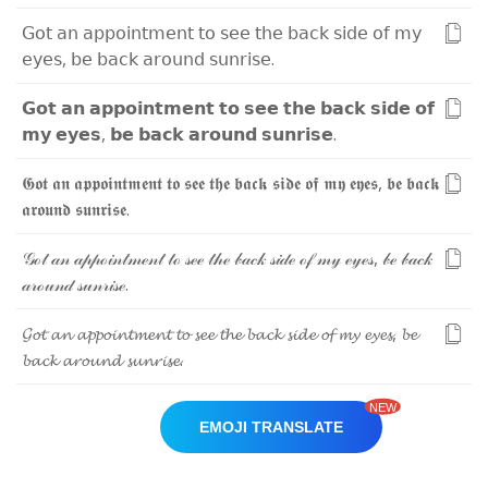
𝖦
𝗈
𝗍
𝖺
𝗇
𝖺
𝗉
𝗉
𝗈
𝗂
𝗇
𝗍
𝗆
𝖾
𝗇
𝗍
𝗍
𝗈
𝗌
𝖾
𝖾
𝗍
𝗁
𝖾
𝖻
𝖺
𝖼
𝗄
𝗌
𝗂
𝖽
𝖾
𝗈
𝖿
𝗆
𝗒
𝖾
𝗒
𝖾
𝗌
,
𝖻
𝖾
𝖻
𝖺
𝖼
𝗄
𝖺
𝗋
𝗈
𝗎
𝗇
𝖽
𝗌
𝗎
𝗇
𝗋
𝗂
𝗌
𝖾
.
𝗚
𝗼
𝘁
𝗮
𝗻
𝗮
𝗽
𝗽
𝗼
𝗶
𝗻
𝘁
𝗺
𝗲
𝗻
𝘁
𝘁
𝗼
𝘀
𝗲
𝗲
𝘁
𝗵
𝗲
𝗯
𝗮
𝗰
𝗸
𝘀
𝗶
𝗱
𝗲
𝗼
𝗳
𝗺
𝘆
𝗲
𝘆
𝗲
𝘀
,
𝗯
𝗲
𝗯
𝗮
𝗰
𝗸
𝗮
𝗿
𝗼
𝘂
𝗻
𝗱
𝘀
𝘂
𝗻
𝗿
𝗶
𝘀
𝗲
.
𝕲
𝖔
𝖙
𝖆
𝖓
𝖆
𝖕
𝖕
𝖔
𝖎
𝖓
𝖙
𝖒
𝖊
𝖓
𝖙
𝖙
𝖔
𝖘
𝖊
𝖊
𝖙
𝖍
𝖊
𝖇
𝖆
𝖈
𝖐
𝖘
𝖎
𝖉
𝖊
𝖔
𝖋
𝖒
𝖞
𝖊
𝖞
𝖊
𝖘
,
𝖇
𝖊
𝖇
𝖆
𝖈
𝖐
𝖆
𝖗
𝖔
𝖚
𝖓
𝖉
𝖘
𝖚
𝖓
𝖗
𝖎
𝖘
𝖊
.
𝒢
ℴ
𝓉
𝒶
𝓃
𝒶
𝓅
𝓅
ℴ
𝒾
𝓃
𝓉
𝓂
ℯ
𝓃
𝓉
𝓉
ℴ
𝓈
ℯ
ℯ
𝓉
𝒽
ℯ
𝒷
𝒶
𝒸
𝓀
𝓈
𝒾
𝒹
ℯ
ℴ
𝒻
𝓂
𝓎
ℯ
𝓎
ℯ
𝓈
,
𝒷
ℯ
𝒷
𝒶
𝒸
𝓀
𝒶
𝓇
ℴ
𝓊
𝓃
𝒹
𝓈
𝓊
𝓃
𝓇
𝒾
𝓈
ℯ
.
𝓖
𝓸
𝓽
𝓪
𝓷
𝓪
𝓹
𝓹
𝓸
𝓲
𝓷
𝓽
𝓶
𝓮
𝓷
𝓽
𝓽
𝓸
𝓼
𝓮
𝓮
𝓽
𝓱
𝓮
𝓫
𝓪
𝓬
𝓴
𝓼
𝓲
𝓭
𝓮
𝓸
𝓯
𝓶
𝔂
𝓮
𝔂
𝓮
𝓼
,
𝓫
𝓮
𝓫
𝓪
𝓬
𝓴
𝓪
𝓻
𝓸
𝓾
𝓷
𝓭
𝓼
𝓾
𝓷
𝓻
𝓲
𝓼
𝓮
.
NEW
EMOJI TRANSLATE