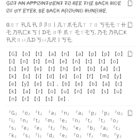
₲
Ø
₮
₳
₦
₳
₱
₱
Ø
ł
₦
₮
₥
Ɇ
₦
₮
₮
Ø
₴
Ɇ
Ɇ
₮
Ⱨ
Ɇ
฿
₳
₵
₭
₴
ł
Đ
Ɇ
Ø
₣
₥
Ɏ
Ɇ
Ɏ
Ɇ
₴
,
฿
Ɇ
฿
₳
₵
₭
₳
Ɽ
Ø
Ʉ
₦
Đ
₴
Ʉ
₦
Ɽ
ł
₴
Ɇ
.
Ꮆ
ㄖ
ㄒ
卂
几
卂
卩
卩
ㄖ
丨
几
ㄒ
爪
乇
几
ㄒ
ㄒ
ㄖ
丂
乇
乇
ㄒ
卄
乇
乃
卂
匚
Ҝ
丂
丨
ᗪ
乇
ㄖ
千
爪
ㄚ
乇
ㄚ
乇
丂
,
乃
乇
乃
卂
匚
Ҝ
卂
尺
ㄖ
ㄩ
几
ᗪ
丂
ㄩ
几
尺
丨
丂
乇
.
【G】
【o】
【t】
【a】
【n】
【a】
【p】
【p】
【o】
【i】
【n】
【t】
【m】
【e】
【n】
【t】
【t】
【o】
【s】
【e】
【e】
【t】
【h】
【e】
【b】
【a】
【c】
【k】
【s】
【i】
【d】
【e】
【o】
【f】
【m】
【y】
【e】
【y】
【e】
【s】
,
【b】
【e】
【b】
【a】
【c】
【k】
【a】
【r】
【o】
【u】
【n】
【d】
【s】
【u】
【n】
【r】
【i】
【s】
【e】
.
『G』
『o』
『t』
『a』
『n』
『a』
『p』
『p』
『o』
『i』
『n』
『t』
『m』
『e』
『n』
『t』
『t』
『o』
『s』
『e』
『e』
『t』
『h』
『e』
『b』
『a』
『c』
『k』
『s』
『i』
『d』
『e』
『o』
『f』
『m』
『y』