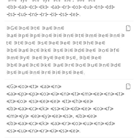
⊰b⊱
⊰a⊱
⊰c⊱
⊰k⊱
⊰a⊱
⊰r⊱
⊰o⊱
⊰u⊱
⊰n⊱
⊰d⊱
⊰s⊱
⊰u⊱
⊰n⊱
⊰r⊱
⊰i⊱
⊰s⊱
⊰e⊱
.
⚞G⚟
⚞o⚟
⚞t⚟
⚞a⚟
⚞n⚟
⚞a⚟
⚞p⚟
⚞p⚟
⚞o⚟
⚞i⚟
⚞n⚟
⚞t⚟
⚞m⚟
⚞e⚟
⚞n⚟
⚞
t⚟
⚞t⚟
⚞o⚟
⚞s⚟
⚞e⚟
⚞e⚟
⚞t⚟
⚞h⚟
⚞e⚟
⚞b⚟
⚞a⚟
⚞c⚟
⚞k⚟
⚞s⚟
⚞i⚟
⚞d⚟
⚞e⚟
⚞o⚟
⚞f⚟
⚞m⚟
⚞y⚟
⚞e⚟
⚞y⚟
⚞e⚟
⚞s⚟
,
⚞b⚟
⚞e⚟
⚞b⚟
⚞a⚟
⚞c⚟
⚞k⚟
⚞a⚟
⚞r⚟
⚞o⚟
⚞u⚟
⚞n⚟
⚞d⚟
⚞s⚟
⚞u⚟
⚞n⚟
⚞r⚟
⚞i⚟
⚞s⚟
⚞e⚟
.
≼G≽
≼o≽
≼t≽
≼a≽
≼n≽
≼a≽
≼p≽
≼p≽
≼o≽
≼i≽
≼n≽
≼t≽
≼m≽
≼e≽
≼n≽
≼t≽
≼t≽
≼o≽
≼s≽
≼e≽
≼e≽
≼t≽
≼h≽
≼e≽
≼b≽
≼a≽
≼c≽
≼k≽
≼s≽
≼i≽
≼d≽
≼e≽
≼o≽
≼f≽
≼m≽
≼y≽
≼e≽
≼y≽
≼e≽
≼s≽
,
≼b≽
≼e≽
≼b≽
≼a≽
≼c≽
≼k≽
≼a≽
≼r≽
≼o≽
≼u≽
≼n≽
≼d≽
≼s≽
≼u≽
≼n≽
≼r≽
≼i≽
≼s≽
≼e≽
.