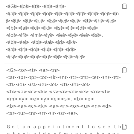
⫷G⫸
⫷o⫸
⫷t⫸
⫷a⫸
⫷n⫸
⫷a⫸
⫷p⫸
⫷p⫸
⫷o⫸
⫷i⫸
⫷n⫸
⫷t⫸
⫷m⫸
⫷e⫸
⫷n
⫸
⫷t⫸
⫷t⫸
⫷o⫸
⫷s⫸
⫷e⫸
⫷e⫸
⫷t⫸
⫷h⫸
⫷e⫸
⫷b⫸
⫷a⫸
⫷c⫸
⫷k⫸
⫷s⫸
⫷i⫸
⫷d⫸
⫷e⫸
⫷o⫸
⫷f⫸
⫷m⫸
⫷y⫸
⫷e⫸
⫷y⫸
⫷e⫸
⫷s⫸
,
⫷b⫸
⫷e⫸
⫷b⫸
⫷a⫸
⫷c⫸
⫷k⫸
⫷a⫸
⫷r⫸
⫷o⫸
⫷u⫸
⫷n⫸
⫷d⫸
⫷s⫸
⫷u⫸
⫷n⫸
⫷r⫸
⫷i⫸
⫷s⫸
⫷e⫸
.
⋖G⋗
⋖o⋗
⋖t⋗
⋖a⋗
⋖n⋗
⋖a⋗
⋖p⋗
⋖p⋗
⋖o⋗
⋖i⋗
⋖n⋗
⋖t⋗
⋖m⋗
⋖e⋗
⋖n⋗
⋖t⋗
⋖t⋗
⋖o⋗
⋖s⋗
⋖e⋗
⋖e⋗
⋖t⋗
⋖h⋗
⋖e⋗
⋖b⋗
⋖a⋗
⋖c⋗
⋖k⋗
⋖s⋗
⋖i⋗
⋖d⋗
⋖e⋗
⋖o⋗
⋖f⋗
⋖m⋗
⋖y⋗
⋖e⋗
⋖y⋗
⋖e⋗
⋖s⋗
,
⋖b⋗
⋖e⋗
⋖b⋗
⋖a⋗
⋖c⋗
⋖k⋗
⋖a⋗
⋖r⋗
⋖o⋗
⋖u⋗
⋖n⋗
⋖d⋗
⋖s⋗
⋖u⋗
⋖n⋗
⋖r⋗
⋖i⋗
⋖s⋗
⋖e⋗
.
Ｇ
ｏ
ｔ
ａ
ｎ
ａ
ｐ
ｐ
ｏ
ｉ
ｎ
ｔ
ｍ
ｅ
ｎ
ｔ
ｔ
ｏ
ｓ
ｅ
ｅ
ｔ
ｈ
ｅ
ｂ
ａ
ｃ
ｋ
ｓ
ｉ
ｄ
ｅ
ｏ
ｆ
ｍ
ｙ
ｅ
ｙ
ｅ
ｓ
,
ｂ
ｅ
ｂ
ａ
ｃ