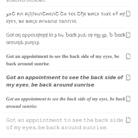
ﻮ
๏
Շ
ค
ภ
ค
ק
ק
๏
เ
ภ
Շ
๓
є
ภ
Շ
Շ
๏
ร
є
є
Շ
ђ
є
๒
ค
ς
к
ร
เ
๔
є
๏
Ŧ
๓
ץ
є
ץ
є
ร
,
๒
є
๒
ค
ς
к
ค
г
๏
ย
ภ
๔
ร
ย
ภ
г
เ
ร
є
.
G
σ
ƚ
α
ɳ
α
ρ
ρ
σ
ι
ɳ
ƚ
ɱ
ɳ
ƚ
ƚ
σ
ʂ
ƚ
ԋ
Ⴆ
α
ƈ
ƙ
ʂ
ι
ԃ
σ
ϝ
ɱ
ყ
ყ
ʂ
,
Ⴆ
Ⴆ
α
ƈ
ƙ
α
ɾ
σ
υ
ɳ
ԃ
ʂ
υ
ɳ
ɾ
ι
ʂ
.
𝐆
𝐨
𝐭
𝐚
𝐧
𝐚
𝐩
𝐩
𝐨
𝐢
𝐧
𝐭
𝐦
𝐞
𝐧
𝐭
𝐭
𝐨
𝐬
𝐞
𝐞
𝐭
𝐡
𝐞
𝐛
𝐚
𝐜
𝐤
𝐬
𝐢
𝐝
𝐞
𝐨
𝐟
𝐦
𝐲
𝐞
𝐲
𝐞
𝐬
,
𝐛
𝐞
𝐛
𝐚
𝐜
𝐤
𝐚
𝐫
𝐨
𝐮
𝐧
𝐝
𝐬
𝐮
𝐧
𝐫
𝐢
𝐬
𝐞
.
𝙂
𝙤
𝙩
𝙖
𝙣
𝙖
𝙥
𝙥
𝙤
𝙞
𝙣
𝙩
𝙢
𝙚
𝙣
𝙩
𝙩
𝙤
𝙨
𝙚
𝙚
𝙩
𝙝
𝙚
𝙗
𝙖
𝙘
𝙠
𝙨
𝙞
𝙙
𝙚
𝙤
𝙛
𝙢
𝙮
𝙚
𝙮
𝙚
𝙨
,
𝙗
𝙚
𝙗
𝙖
𝙘
𝙠
𝙖
𝙧
𝙤
𝙪
𝙣
𝙙
𝙨
𝙪
𝙣
𝙧
𝙞
𝙨
𝙚
.
𝑮
𝒐
𝒕
𝒂
𝒏
𝒂
𝒑
𝒑
𝒐
𝒊
𝒏
𝒕
𝒎
𝒆
𝒏
𝒕
𝒕
𝒐
𝒔
𝒆
𝒆
𝒕
𝒉
𝒆
𝒃
𝒂
𝒄
𝒌
𝒔
𝒊
𝒅
𝒆
𝒐
𝒇
𝒎
𝒚
𝒆
𝒚
𝒆
𝒔
,
𝒃
𝒆
𝒃
𝒂
𝒄
𝒌
𝒂
𝒓
𝒐
𝒖
𝒏
𝒅
𝒔
𝒖
𝒏
𝒓
𝒊
𝒔
𝒆
.
𝙶
𝚘
𝚝
𝚊
𝚗
𝚊
𝚙
𝚙
𝚘
𝚒
𝚗
𝚝
𝚖
𝚎
𝚗
𝚝
𝚝
𝚘
𝚜
𝚎
𝚎
𝚝
𝚑
𝚎
𝚋
𝚊
𝚌
𝚔
𝚜
𝚒
𝚍
𝚎
𝚘
𝚏
𝚖
𝚢
𝚎
𝚢
𝚎
𝚜
,
𝚋
𝚎
𝚋
𝚊
𝚌
𝚔
𝚊
𝚛
𝚘
𝚞
𝚗
𝚍
𝚜
𝚞
𝚗
𝚛
𝚒
𝚜
𝚎
.