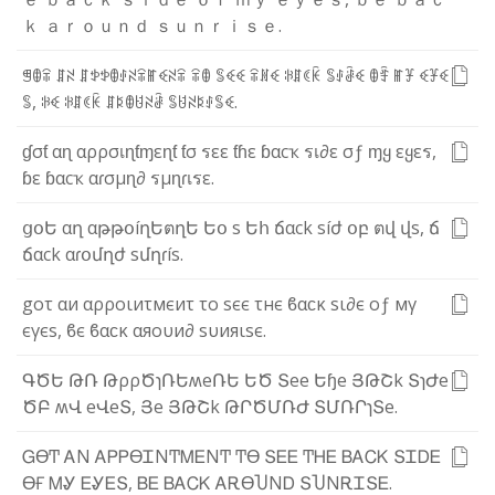
ｋ
ａ
ｒ
ｏ
ｕ
ｎ
ｄ
ｓ
ｕ
ｎ
ｒ
ｉ
ｓ
ｅ
.
ꁅ
ꂦ
ꋖ
ꁲ
ꋊ
ꁲ
ꉣ
ꉣ
ꂦ
ꂑ
ꋊ
ꋖ
ꂵ
ꈼ
ꋊ
ꋖ
ꋖ
ꂦ
ꌚ
ꈼ
ꈼ
ꋖ
ꍩ
ꈼ
ꋰ
ꁲ
ꀯ
ꀗ
ꌚ
ꂑ
ꂠ
ꈼ
ꂦ
ꄞ
ꂵ
ꐞ
ꈼ
ꐞ
ꈼ
ꌚ
,
ꋰ
ꈼ
ꋰ
ꁲ
ꀯ
ꀗ
ꁲ
ꌅ
ꂦ
ꐇ
ꋊ
ꂠ
ꌚ
ꐇ
ꋊ
ꌅ
ꂑ
ꌚ
ꈼ
.
ɠ
σ
ƭ
α
ɳ
α
ρ
ρ
σ
เ
ɳ
ƭ
ɱ
ε
ɳ
ƭ
ƭ
σ
ร
ε
ε
ƭ
ɦ
ε
ɓ
α
c
ҡ
ร
เ
∂
ε
σ
ƒ
ɱ
ყ
ε
ყ
ε
ร
,
ɓ
ε
ɓ
α
c
ҡ
α
ɾ
σ
µ
ɳ
∂
ร
µ
ɳ
ɾ
เ
ร
ε
.
ց
օ
Ե
α
ղ
α
թ
թ
օ
í
ղ
Ե
ต
ղ
Ե
Ե
օ
s
Ե
հ
ճ
α
c
k
s
í
ժ
օ
բ
ต
վ
վ
s
,
ճ
ճ
α
c
k
α
ɾ
օ
մ
ղ
ժ
s
մ
ղ
ɾ
í
s
.
g
ο
τ
α
и
α
ρ
ρ
ο
ι
и
τ
м
є
и
τ
τ
ο
ѕ
є
є
τ
н
є
ϐ
α
ϲ
κ
ѕ
ι
∂
є
ο
ƒ
м
γ
є
γ
є
ѕ
,
ϐ
є
ϐ
α
ϲ
κ
α
я
ο
υ
и
∂
ѕ
υ
и
я
ι
ѕ
є
.
Գ
Ծ
Ե
Թ
Ռ
Թ
ρ
ρ
Ծ
ɿ
Ռ
Ե
ʍ
e
Ռ
Ե
Ե
Ծ
Տ
e
e
Ե
ɧ
e
Յ
Թ
Շ
k
Տ
ɿ
Ժ
e
Ծ
Բ
ʍ
Վ
e
Վ
e
Տ
,
Յ
e
Յ
Թ
Շ
k
Թ
Ր
Ծ
Մ
Ռ
Ժ
Տ
Մ
Ռ
Ր
ɿ
Տ
e
.
Ꮐ
ϴ
Ͳ
Ꭺ
Ν
Ꭺ
Ꮲ
Ꮲ
ϴ
Ꮖ
Ν
Ͳ
Ꮇ
Ꭼ
Ν
Ͳ
Ͳ
ϴ
Տ
Ꭼ
Ꭼ
Ͳ
Ꮋ
Ꭼ
Ᏼ
Ꭺ
Ꮯ
Ꮶ
Տ
Ꮖ
Ꭰ
Ꭼ
ϴ
Ғ
Ꮇ
Ꮍ
Ꭼ
Ꮍ
Ꭼ
Տ
,
Ᏼ
Ꭼ
Ᏼ
Ꭺ
Ꮯ
Ꮶ
Ꭺ
Ꭱ
ϴ
Ⴎ
Ν
Ꭰ
Տ
Ⴎ
Ν
Ꭱ
Ꮖ
Տ
Ꭼ
.