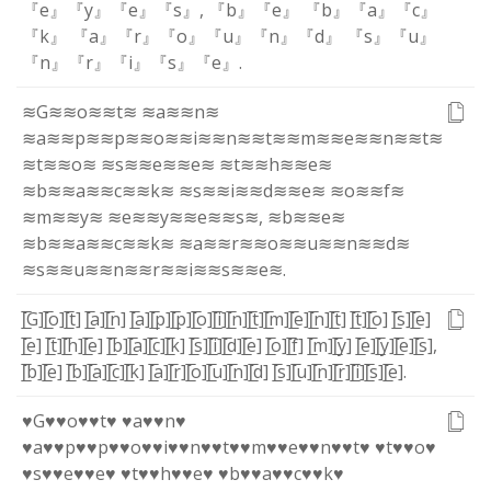
『e』
『y』
『e』
『s』
,
『b』
『e』
『b』
『a』
『c』
『k』
『a』
『r』
『o』
『u』
『n』
『d』
『s』
『u』
『n』
『r』
『i』
『s』
『e』
.
≋G≋
≋o≋
≋t≋
≋a≋
≋n≋
≋a≋
≋p≋
≋p≋
≋o≋
≋i≋
≋n≋
≋t≋
≋m≋
≋e≋
≋n≋
≋t≋
≋t≋
≋o≋
≋s≋
≋e≋
≋e≋
≋t≋
≋h≋
≋e≋
≋b≋
≋a≋
≋c≋
≋k≋
≋s≋
≋i≋
≋d≋
≋e≋
≋o≋
≋f≋
≋m≋
≋y≋
≋e≋
≋y≋
≋e≋
≋s≋
,
≋b≋
≋e≋
≋b≋
≋a≋
≋c≋
≋k≋
≋a≋
≋r≋
≋o≋
≋u≋
≋n≋
≋d≋
≋s≋
≋u≋
≋n≋
≋r≋
≋i≋
≋s≋
≋e≋
.
[̲̅G]
[̲̅o]
[̲̅t]
[̲̅a]
[̲̅n]
[̲̅a]
[̲̅p]
[̲̅p]
[̲̅o]
[̲̅i]
[̲̅n]
[̲̅t]
[̲̅m]
[̲̅e]
[̲̅n]
[̲̅t]
[̲̅t]
[̲̅o]
[̲̅s]
[̲̅e]
[̲̅e]
[̲̅t]
[̲̅h]
[̲̅e]
[̲̅b]
[̲̅a]
[̲̅c]
[̲̅k]
[̲̅s]
[̲̅i]
[̲̅d]
[̲̅e]
[̲̅o]
[̲̅f]
[̲̅m]
[̲̅y]
[̲̅e]
[̲̅y]
[̲̅e]
[̲̅s]
,
[̲̅b]
[̲̅e]
[̲̅b]
[̲̅a]
[̲̅c]
[̲̅k]
[̲̅a]
[̲̅r]
[̲̅o]
[̲̅u]
[̲̅n]
[̲̅d]
[̲̅s]
[̲̅u]
[̲̅n]
[̲̅r]
[̲̅i]
[̲̅s]
[̲̅e]
.
♥G♥
♥o♥
♥t♥
♥a♥
♥n♥
♥a♥
♥p♥
♥p♥
♥o♥
♥i♥
♥n♥
♥t♥
♥m♥
♥e♥
♥n♥
♥t♥
♥t♥
♥o♥
♥s♥
♥e♥
♥e♥
♥t♥
♥h♥
♥e♥
♥b♥
♥a♥
♥c♥
♥k♥