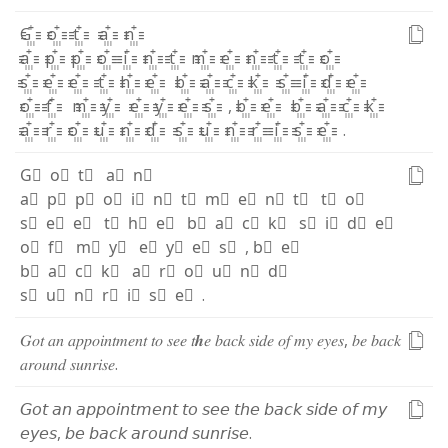
G꙲
o꙲
t꙲
a꙲
n꙲
a꙲
p꙲
p꙲
o꙲
i꙲
n꙲
t꙲
m꙲
e꙲
n꙲
t꙲
t꙲
o꙲
s꙲
e꙲
e꙲
t꙲
h꙲
e꙲
b꙲
a꙲
c꙲
k꙲
s꙲
i꙲
d꙲
e꙲
o꙲
f꙲
m꙲
y꙲
e꙲
y꙲
e꙲
s꙲
,
b꙲
e꙲
b꙲
a꙲
c꙲
k꙲
a꙲
r꙲
o꙲
u꙲
n꙲
d꙲
s꙲
u꙲
n꙲
r꙲
i꙲
s꙲
e꙲
.
G⃫
o⃫
t⃫
a⃫
n⃫
a⃫
p⃫
p⃫
o⃫
i⃫
n⃫
t⃫
m⃫
e⃫
n⃫
t⃫
t⃫
o⃫
s⃫
e⃫
e⃫
t⃫
h⃫
e⃫
b⃫
a⃫
c⃫
k⃫
s⃫
i⃫
d⃫
e⃫
o⃫
f⃫
m⃫
y⃫
e⃫
y⃫
e⃫
s⃫
,
b⃫
e⃫
b⃫
a⃫
c⃫
k⃫
a⃫
r⃫
o⃫
u⃫
n⃫
d⃫
s⃫
u⃫
n⃫
r⃫
i⃫
s⃫
e⃫
.
𝐺
𝑜
𝑡
𝑎
𝑛
𝑎
𝑝
𝑝
𝑜
𝑖
𝑛
𝑡
𝑚
𝑒
𝑛
𝑡
𝑡
𝑜
𝑠
𝑒
𝑒
𝑡
𝒉
𝑒
𝑏
𝑎
𝑐
𝑘
𝑠
𝑖
𝑑
𝑒
𝑜
𝑓
𝑚
𝑦
𝑒
𝑦
𝑒
𝑠
,
𝑏
𝑒
𝑏
𝑎
𝑐
𝑘
𝑎
𝑟
𝑜
𝑢
𝑛
𝑑
𝑠
𝑢
𝑛
𝑟
𝑖
𝑠
𝑒
.
𝘎
𝘰
𝘵
𝘢
𝘯
𝘢
𝘱
𝘱
𝘰
𝘪
𝘯
𝘵
𝘮
𝘦
𝘯
𝘵
𝘵
𝘰
𝘴
𝘦
𝘦
𝘵
𝘩
𝘦
𝘣
𝘢
𝘤
𝘬
𝘴
𝘪
𝘥
𝘦
𝘰
𝘧
𝘮
𝘺
𝘦
𝘺
𝘦
𝘴
,
𝘣
𝘦
𝘣
𝘢
𝘤
𝘬
𝘢
𝘳
𝘰
𝘶
𝘯
𝘥
𝘴
𝘶
𝘯
𝘳
𝘪
𝘴
𝘦
.