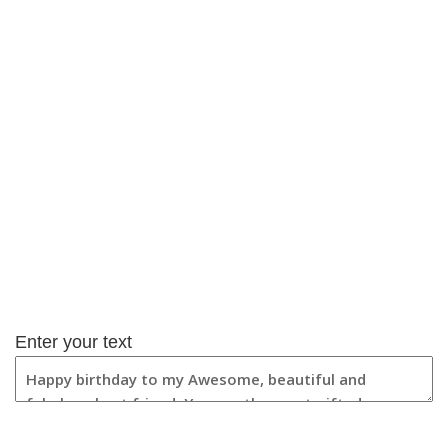
Enter your text