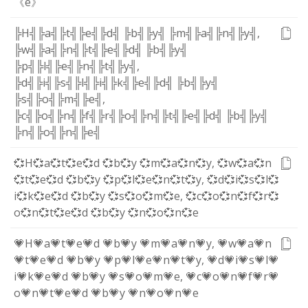
《e》
╠H╣
╠a╣
╠t╣
╠e╣
╠d╣
╠b╣
╠y╣
╠m╣
╠a╣
╠n╣
╠y╣
,
╠w╣
╠a╣
╠n╣
╠t╣
╠e╣
╠d╣
╠b╣
╠y╣
╠p╣
╠l╣
╠e╣
╠n╣
╠t╣
╠y╣
,
╠d╣
╠i╣
╠s╣
╠l╣
╠i╣
╠k╣
╠e╣
╠d╣
╠b╣
╠y╣
╠s╣
╠o╣
╠m╣
╠e╣
,
╠c╣
╠o╣
╠n╣
╠f╣
╠r╣
╠o╣
╠n╣
╠t╣
╠e╣
╠d╣
╠b╣
╠y╣
╠n╣
╠o╣
╠n╣
╠e╣
💞H
💞a
💞t
💞e
💞d
💞b
💞y
💞m
💞a
💞n
💞y
,
💞w
💞a
💞n
💞t
💞e
💞d
💞b
💞y
💞p
💞l
💞e
💞n
💞t
💞y
,
💞d
💞i
💞s
💞l
💞
i
💞k
💞e
💞d
💞b
💞y
💞s
💞o
💞m
💞e
,
💞c
💞o
💞n
💞f
💞r
💞
o
💞n
💞t
💞e
💞d
💞b
💞y
💞n
💞o
💞n
💞e
💗H
💗a
💗t
💗e
💗d
💗b
💗y
💗m
💗a
💗n
💗y
,
💗w
💗a
💗n
💗t
💗e
💗d
💗b
💗y
💗p
💗l
💗e
💗n
💗t
💗y
,
💗d
💗i
💗s
💗l
💗
i
💗k
💗e
💗d
💗b
💗y
💗s
💗o
💗m
💗e
,
💗c
💗o
💗n
💗f
💗r
💗
o
💗n
💗t
💗e
💗d
💗b
💗y
💗n
💗o
💗n
💗e