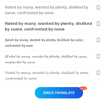
𝖧
𝖺
𝗍
𝖾
𝖽
𝖻
𝗒
𝗆
𝖺
𝗇
𝗒
,
𝗐
𝖺
𝗇
𝗍
𝖾
𝖽
𝖻
𝗒
𝗉
𝗅
𝖾
𝗇
𝗍
𝗒
,
𝖽
𝗂
𝗌
𝗅
𝗂
𝗄
𝖾
𝖽
𝖻
𝗒
𝗌
𝗈
𝗆
𝖾
,
𝖼
𝗈
𝗇
𝖿
𝗋
𝗈
𝗇
𝗍
𝖾
𝖽
𝖻
𝗒
𝗇
𝗈
𝗇
𝖾
𝗛
𝗮
𝘁
𝗲
𝗱
𝗯
𝘆
𝗺
𝗮
𝗻
𝘆
,
𝘄
𝗮
𝗻
𝘁
𝗲
𝗱
𝗯
𝘆
𝗽
𝗹
𝗲
𝗻
𝘁
𝘆
,
𝗱
𝗶
𝘀
𝗹
𝗶
𝗸
𝗲
𝗱
𝗯
𝘆
𝘀
𝗼
𝗺
𝗲
,
𝗰
𝗼
𝗻
𝗳
𝗿
𝗼
𝗻
𝘁
𝗲
𝗱
𝗯
𝘆
𝗻
𝗼
𝗻
𝗲
𝕳
𝖆
𝖙
𝖊
𝖉
𝖇
𝖞
𝖒
𝖆
𝖓
𝖞
,
𝖜
𝖆
𝖓
𝖙
𝖊
𝖉
𝖇
𝖞
𝖕
𝖑
𝖊
𝖓
𝖙
𝖞
,
𝖉
𝖎
𝖘
𝖑
𝖎
𝖐
𝖊
𝖉
𝖇
𝖞
𝖘
𝖔
𝖒
𝖊
,
𝖈
𝖔
𝖓
𝖋
𝖗
𝖔
𝖓
𝖙
𝖊
𝖉
𝖇
𝖞
𝖓
𝖔
𝖓
𝖊
ℋ
𝒶
𝓉
ℯ
𝒹
𝒷
𝓎
𝓂
𝒶
𝓃
𝓎
,
𝓌
𝒶
𝓃
𝓉
ℯ
𝒹
𝒷
𝓎
𝓅
𝓁
ℯ
𝓃
𝓉
𝓎
,
𝒹
𝒾
𝓈
𝓁
𝒾
𝓀
ℯ
𝒹
𝒷
𝓎
𝓈
ℴ
𝓂
ℯ
,
𝒸
ℴ
𝓃
𝒻
𝓇
ℴ
𝓃
𝓉
ℯ
𝒹
𝒷
𝓎
𝓃
ℴ
𝓃
ℯ
𝓗
𝓪
𝓽
𝓮
𝓭
𝓫
𝔂
𝓶
𝓪
𝓷
𝔂
,
𝔀
𝓪
𝓷
𝓽
𝓮
𝓭
𝓫
𝔂
𝓹
𝓵
𝓮
𝓷
𝓽
𝔂
,
𝓭
𝓲
𝓼
𝓵
𝓲
𝓴
𝓮
𝓭
𝓫
𝔂
𝓼
𝓸
𝓶
𝓮
,
𝓬
𝓸
𝓷
𝓯
𝓻
𝓸
𝓷
𝓽
𝓮
𝓭
𝓫
𝔂
𝓷
𝓸
𝓷
𝓮
NEW
EMOJI TRANSLATE