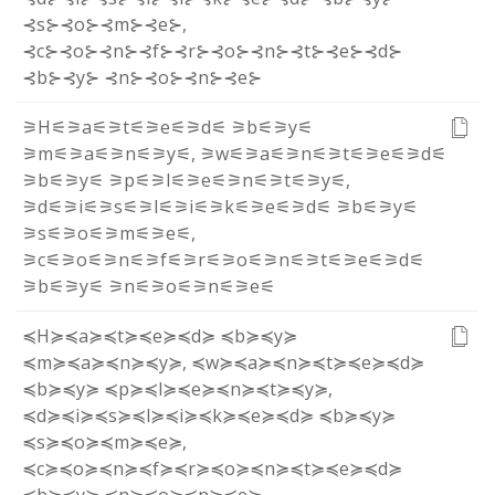
⊰s⊱
⊰o⊱
⊰m⊱
⊰e⊱
,
⊰c⊱
⊰o⊱
⊰n⊱
⊰f⊱
⊰r⊱
⊰o⊱
⊰n⊱
⊰t⊱
⊰e⊱
⊰d⊱
⊰b⊱
⊰y⊱
⊰n⊱
⊰o⊱
⊰n⊱
⊰e⊱
⚞H⚟
⚞a⚟
⚞t⚟
⚞e⚟
⚞d⚟
⚞b⚟
⚞y⚟
⚞m⚟
⚞a⚟
⚞n⚟
⚞y⚟
,
⚞w⚟
⚞a⚟
⚞n⚟
⚞t⚟
⚞e⚟
⚞d⚟
⚞b⚟
⚞y⚟
⚞p⚟
⚞l⚟
⚞e⚟
⚞n⚟
⚞t⚟
⚞y⚟
,
⚞d⚟
⚞i⚟
⚞s⚟
⚞l⚟
⚞i⚟
⚞k⚟
⚞e⚟
⚞d⚟
⚞b⚟
⚞y⚟
⚞s⚟
⚞o⚟
⚞m⚟
⚞e⚟
,
⚞c⚟
⚞o⚟
⚞n⚟
⚞f⚟
⚞r⚟
⚞o⚟
⚞n⚟
⚞t⚟
⚞e⚟
⚞d⚟
⚞b⚟
⚞y⚟
⚞n⚟
⚞o⚟
⚞n⚟
⚞e⚟
≼H≽
≼a≽
≼t≽
≼e≽
≼d≽
≼b≽
≼y≽
≼m≽
≼a≽
≼n≽
≼y≽
,
≼w≽
≼a≽
≼n≽
≼t≽
≼e≽
≼d≽
≼b≽
≼y≽
≼p≽
≼l≽
≼e≽
≼n≽
≼t≽
≼y≽
,
≼d≽
≼i≽
≼s≽
≼l≽
≼i≽
≼k≽
≼e≽
≼d≽
≼b≽
≼y≽
≼s≽
≼o≽
≼m≽
≼e≽
,
≼c≽
≼o≽
≼n≽
≼f≽
≼r≽
≼o≽
≼n≽
≼t≽
≼e≽
≼d≽