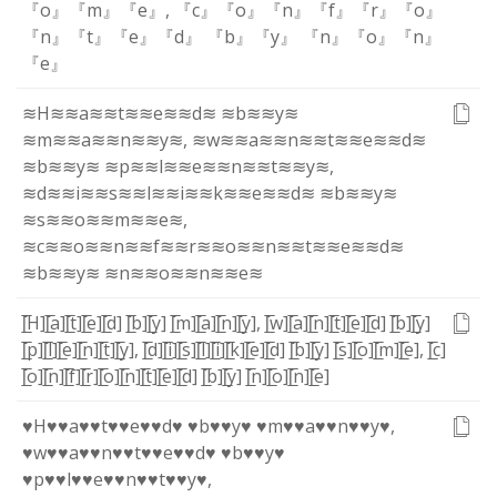
『o』
『m』
『e』
,
『c』
『o』
『n』
『f』
『r』
『o』
『n』
『t』
『e』
『d』
『b』
『y』
『n』
『o』
『n』
『e』
≋H≋
≋a≋
≋t≋
≋e≋
≋d≋
≋b≋
≋y≋
≋m≋
≋a≋
≋n≋
≋y≋
,
≋w≋
≋a≋
≋n≋
≋t≋
≋e≋
≋d≋
≋b≋
≋y≋
≋p≋
≋l≋
≋e≋
≋n≋
≋t≋
≋y≋
,
≋d≋
≋i≋
≋s≋
≋l≋
≋i≋
≋k≋
≋e≋
≋d≋
≋b≋
≋y≋
≋s≋
≋o≋
≋m≋
≋e≋
,
≋c≋
≋o≋
≋n≋
≋f≋
≋r≋
≋o≋
≋n≋
≋t≋
≋e≋
≋d≋
≋b≋
≋y≋
≋n≋
≋o≋
≋n≋
≋e≋
[̲̅H]
[̲̅a]
[̲̅t]
[̲̅e]
[̲̅d]
[̲̅b]
[̲̅y]
[̲̅m]
[̲̅a]
[̲̅n]
[̲̅y]
,
[̲̅w]
[̲̅a]
[̲̅n]
[̲̅t]
[̲̅e]
[̲̅d]
[̲̅b]
[̲̅y]
[̲̅p]
[̲̅l]
[̲̅e]
[̲̅n]
[̲̅t]
[̲̅y]
,
[̲̅d]
[̲̅i]
[̲̅s]
[̲̅l]
[̲̅i]
[̲̅k]
[̲̅e]
[̲̅d]
[̲̅b]
[̲̅y]
[̲̅s]
[̲̅o]
[̲̅m]
[̲̅e]
,
[̲̅c]
[̲̅o]
[̲̅n]
[̲̅f]
[̲̅r]
[̲̅o]
[̲̅n]
[̲̅t]
[̲̅e]
[̲̅d]
[̲̅b]
[̲̅y]
[̲̅n]
[̲̅o]
[̲̅n]
[̲̅e]
♥H♥
♥a♥
♥t♥
♥e♥
♥d♥
♥b♥
♥y♥
♥m♥
♥a♥
♥n♥
♥y♥
,
♥w♥
♥a♥
♥n♥
♥t♥
♥e♥
♥d♥
♥b♥
♥y♥
♥p♥
♥l♥
♥e♥
♥n♥
♥t♥
♥y♥
,