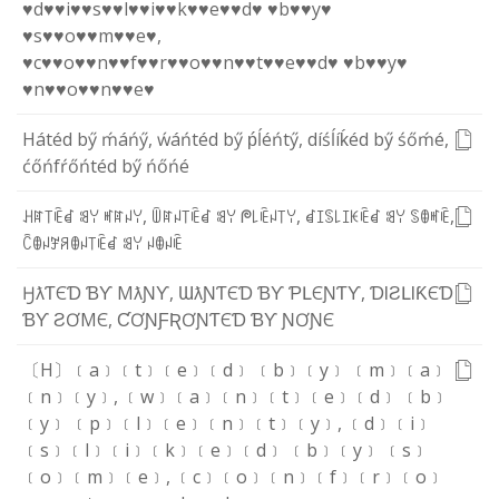
♥d♥
♥i♥
♥s♥
♥l♥
♥i♥
♥k♥
♥e♥
♥d♥
♥b♥
♥y♥
♥s♥
♥o♥
♥m♥
♥e♥
,
♥c♥
♥o♥
♥n♥
♥f♥
♥r♥
♥o♥
♥n♥
♥t♥
♥e♥
♥d♥
♥b♥
♥y♥
♥n♥
♥o♥
♥n♥
♥e♥
H
á
t
é
d
b
ӳ
ḿ
á
ń
ӳ
,
ẃ
á
ń
t
é
d
b
ӳ
ṕ
ĺ
é
ń
t
ӳ
,
d
í
ś
ĺ
í
ḱ
é
d
b
ӳ
ś
ő
ḿ
é
,
ć
ő
ń
f
ŕ
ő
ń
t
é
d
b
ӳ
ń
ő
ń
é
ꃅ
ꍏ
꓄
ꍟ
ꀸ
ꌃ
ꌩ
ꎭ
ꍏ
ꈤ
ꌩ
,
ꅏ
ꍏ
ꈤ
꓄
ꍟ
ꀸ
ꌃ
ꌩ
ᖘ
꒒
ꍟ
ꈤ
꓄
ꌩ
,
ꀸ
ꀤ
ꌗ
꒒
ꀤ
ꀘ
ꍟ
ꀸ
ꌃ
ꌩ
ꌗ
ꂦ
ꎭ
ꍟ
,
ꉓ
ꂦ
ꈤ
ꎇ
ꋪ
ꂦ
ꈤ
꓄
ꍟ
ꀸ
ꌃ
ꌩ
ꈤ
ꂦ
ꈤ
ꍟ
Ӈ
ƛ
Ƭ
Є
Ɗ
Ɓ
Ƴ
M
ƛ
Ɲ
Ƴ
,
Ɯ
ƛ
Ɲ
Ƭ
Є
Ɗ
Ɓ
Ƴ
Ƥ
Լ
Є
Ɲ
Ƭ
Ƴ
,
Ɗ
Ɩ
Ƨ
Լ
Ɩ
Ƙ
Є
Ɗ
Ɓ
Ƴ
Ƨ
Ơ
M
Є
,
Ƈ
Ơ
Ɲ
Ƒ
Ʀ
Ơ
Ɲ
Ƭ
Є
Ɗ
Ɓ
Ƴ
Ɲ
Ơ
Ɲ
Є
〔H〕
﹝a﹞
﹝t﹞
﹝e﹞
﹝d﹞
﹝b﹞
﹝y﹞
﹝m﹞
﹝a﹞
﹝n﹞
﹝y﹞
,
﹝w﹞
﹝a﹞
﹝n﹞
﹝t﹞
﹝e﹞
﹝d﹞
﹝b﹞
﹝y﹞
﹝p﹞
﹝l﹞
﹝e﹞
﹝n﹞
﹝t﹞
﹝y﹞
,
﹝d﹞
﹝i﹞
﹝s﹞
﹝l﹞
﹝i﹞
﹝k﹞
﹝e﹞
﹝d﹞
﹝b﹞
﹝y﹞
﹝s﹞
﹝o﹞
﹝m﹞
﹝e﹞
,
﹝c﹞
﹝o﹞
﹝n﹞
﹝f﹞
﹝r﹞
﹝o﹞