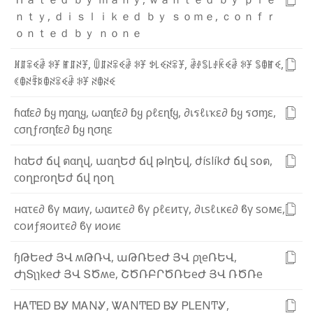
ｎ
ｔ
ｙ
,
ｄ
ｉ
ｓ
ｌ
ｉ
ｋ
ｅ
ｄ
ｂ
ｙ
ｓ
ｏ
ｍ
ｅ
,
ｃ
ｏ
ｎ
ｆ
ｒ
ｏ
ｎ
ｔ
ｅ
ｄ
ｂ
ｙ
ｎ
ｏ
ｎ
ｅ
ꍩ
ꁲ
ꋖ
ꈼ
ꂠ
ꋰ
ꐞ
ꂵ
ꁲ
ꋊ
ꐞ
,
ꅏ
ꁲ
ꋊ
ꋖ
ꈼ
ꂠ
ꋰ
ꐞ
ꉣ
꒒
ꈼ
ꋊ
ꋖ
ꐞ
,
ꂠ
ꂑ
ꌚ
꒒
ꂑ
ꀗ
ꈼ
ꂠ
ꋰ
ꐞ
ꌚ
ꂦ
ꂵ
ꈼ
,
ꀯ
ꂦ
ꋊ
ꄞ
ꌅ
ꂦ
ꋊ
ꋖ
ꈼ
ꂠ
ꋰ
ꐞ
ꋊ
ꂦ
ꋊ
ꈼ
ɦ
α
ƭ
ε
∂
ɓ
ყ
ɱ
α
ɳ
ყ
,
ω
α
ɳ
ƭ
ε
∂
ɓ
ყ
ρ
ℓ
ε
ɳ
ƭ
ყ
,
∂
เ
ร
ℓ
เ
ҡ
ε
∂
ɓ
ყ
ร
σ
ɱ
ε
,
c
σ
ɳ
ƒ
ɾ
σ
ɳ
ƭ
ε
∂
ɓ
ყ
ɳ
σ
ɳ
ε
հ
α
Ե
ժ
ճ
վ
ต
α
ղ
վ
,
ա
α
ղ
Ե
ժ
ճ
վ
թ
l
ղ
Ե
վ
,
ժ
í
s
l
í
k
ժ
ճ
վ
s
օ
ต
,
c
օ
ղ
բ
ɾ
օ
ղ
Ե
ժ
ճ
վ
ղ
օ
ղ
н
α
τ
є
∂
ϐ
γ
м
α
и
γ
,
ω
α
и
τ
є
∂
ϐ
γ
ρ
ℓ
є
и
τ
γ
,
∂
ι
ѕ
ℓ
ι
κ
є
∂
ϐ
γ
ѕ
ο
м
є
,
ϲ
ο
и
ƒ
я
ο
и
τ
є
∂
ϐ
γ
и
ο
и
є
ɧ
Թ
Ե
e
Ժ
Յ
Վ
ʍ
Թ
Ռ
Վ
,
ա
Թ
Ռ
Ե
e
Ժ
Յ
Վ
ρ
ʅ
e
Ռ
Ե
Վ
,
Ժ
ɿ
Տ
ʅ
ɿ
k
e
Ժ
Յ
Վ
Տ
Ծ
ʍ
e
,
Շ
Ծ
Ռ
Բ
Ր
Ծ
Ռ
Ե
e
Ժ
Յ
Վ
Ռ
Ծ
Ռ
e
Ꮋ
Ꭺ
Ͳ
Ꭼ
Ꭰ
Ᏼ
Ꮍ
Ꮇ
Ꭺ
Ν
Ꮍ
,
Ꮤ
Ꭺ
Ν
Ͳ
Ꭼ
Ꭰ
Ᏼ
Ꮍ
Ꮲ
Ꮮ
Ꭼ
Ν
Ͳ
Ꮍ
,