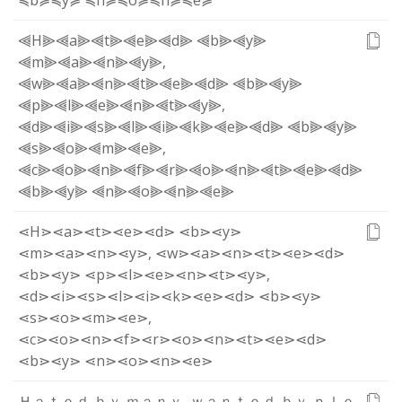
≼b≽
≼y≽
≼n≽
≼o≽
≼n≽
≼e≽
⫷H⫸
⫷a⫸
⫷t⫸
⫷e⫸
⫷d⫸
⫷b⫸
⫷y⫸
⫷m⫸
⫷a⫸
⫷n⫸
⫷y⫸
,
⫷w⫸
⫷a⫸
⫷n⫸
⫷t⫸
⫷e⫸
⫷d⫸
⫷b⫸
⫷y⫸
⫷p⫸
⫷l⫸
⫷e⫸
⫷n⫸
⫷t⫸
⫷y⫸
,
⫷d⫸
⫷i⫸
⫷s⫸
⫷l⫸
⫷i⫸
⫷k⫸
⫷e⫸
⫷d⫸
⫷b⫸
⫷y⫸
⫷s⫸
⫷o⫸
⫷m⫸
⫷e⫸
,
⫷c⫸
⫷o⫸
⫷n⫸
⫷f⫸
⫷r⫸
⫷o⫸
⫷n⫸
⫷t⫸
⫷e⫸
⫷d⫸
⫷b⫸
⫷y⫸
⫷n⫸
⫷o⫸
⫷n⫸
⫷e⫸
⋖H⋗
⋖a⋗
⋖t⋗
⋖e⋗
⋖d⋗
⋖b⋗
⋖y⋗
⋖m⋗
⋖a⋗
⋖n⋗
⋖y⋗
,
⋖w⋗
⋖a⋗
⋖n⋗
⋖t⋗
⋖e⋗
⋖d⋗
⋖b⋗
⋖y⋗
⋖p⋗
⋖l⋗
⋖e⋗
⋖n⋗
⋖t⋗
⋖y⋗
,
⋖d⋗
⋖i⋗
⋖s⋗
⋖l⋗
⋖i⋗
⋖k⋗
⋖e⋗
⋖d⋗
⋖b⋗
⋖y⋗
⋖s⋗
⋖o⋗
⋖m⋗
⋖e⋗
,
⋖c⋗
⋖o⋗
⋖n⋗
⋖f⋗
⋖r⋗
⋖o⋗
⋖n⋗
⋖t⋗
⋖e⋗
⋖d⋗
⋖b⋗
⋖y⋗
⋖n⋗
⋖o⋗
⋖n⋗
⋖e⋗
Ｈ
ａ
ｔ
ｅ
ｄ
ｂ
ｙ
ｍ
ａ
ｎ
ｙ
,
ｗ
ａ
ｎ
ｔ
ｅ
ｄ
ｂ
ｙ
ｐ
ｌ
ｅ