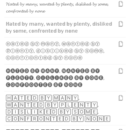
𝓗
𝓪
𝓽
𝓮
𝓭
𝓫
𝔂
𝓶
𝓪
𝓷
𝔂
,
𝔀
𝓪
𝓷
𝓽
𝓮
𝓭
𝓫
𝔂
𝓹
𝓵
𝓮
𝓷
𝓽
𝔂
,
𝓭
𝓲
𝓼
𝓵
𝓲
𝓴
𝓮
𝓭
𝓫
𝔂
𝓼
𝓸
𝓶
𝓮
,
𝓬
𝓸
𝓷
𝓯
𝓻
𝓸
𝓷
𝓽
𝓮
𝓭
𝓫
𝔂
𝓷
𝓸
𝓷
𝓮
ℍ
𝕒
𝕥
𝕖
𝕕
𝕓
𝕪
𝕞
𝕒
𝕟
𝕪
,
𝕨
𝕒
𝕟
𝕥
𝕖
𝕕
𝕓
𝕪
𝕡
𝕝
𝕖
𝕟
𝕥
𝕪
,
𝕕
𝕚
𝕤
𝕝
𝕚
𝕜
𝕖
𝕕
𝕓
𝕪
𝕤
𝕠
𝕞
𝕖
,
𝕔
𝕠
𝕟
𝕗
𝕣
𝕠
𝕟
𝕥
𝕖
𝕕
𝕓
𝕪
𝕟
𝕠
𝕟
𝕖
Ⓗ
ⓐ
ⓣ
ⓔ
ⓓ
ⓑ
ⓨ
ⓜ
ⓐ
ⓝ
ⓨ
,
ⓦ
ⓐ
ⓝ
ⓣ
ⓔ
ⓓ
ⓑ
ⓨ
ⓟ
ⓛ
ⓔ
ⓝ
ⓣ
ⓨ
,
ⓓ
ⓘ
ⓢ
ⓛ
ⓘ
ⓚ
ⓔ
ⓓ
ⓑ
ⓨ
ⓢ
ⓞ
ⓜ
ⓔ
,
ⓒ
ⓞ
ⓝ
ⓕ
ⓡ
ⓞ
ⓝ
ⓣ
ⓔ
ⓓ
ⓑ
ⓨ
ⓝ
ⓞ
ⓝ
ⓔ
🅗
🅐
🅣
🅔
🅓
🅑
🅨
🅜
🅐
🅝
🅨
,
🅦
🅐
🅝
🅣
🅔
🅓
🅑
🅨
🅟
🅛
🅔
🅝
🅣
🅨
,
🅓
🅘
🅢
🅛
🅘
🅚
🅔
🅓
🅑
🅨
🅢
🅞
🅜
🅔
,
🅒
🅞
🅝
🅕
🅡
🅞
🅝
🅣
🅔
🅓
🅑
🅨
🅝
🅞
🅝
🅔
🄷
🄰
🅃
🄴
🄳
🄱
🅈
🄼
🄰
🄽
🅈
,
🅆
🄰
🄽
🅃
🄴
🄳
🄱
🅈
🄿
🄻
🄴
🄽
🅃
🅈
,
🄳
🄸
🅂
🄻
🄸
🄺
🄴
🄳
🄱
🅈
🅂
🄾
🄼
🄴
,
🄲
🄾
🄽
🄵
🅁
🄾
🄽
🅃
🄴
🄳
🄱
🅈
🄽
🄾
🄽
🄴