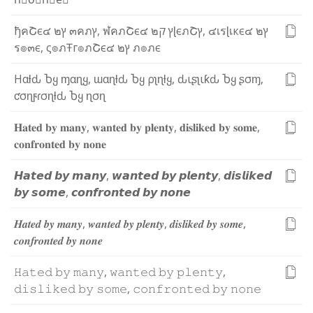
ђ
ค
Շ
є
๔
๒
ץ
๓
ค
ภ
ץ
,
ฬ
ค
ภ
Շ
є
๔
๒
ק
ץ
ɭ
є
ภ
Շ
ץ
,
๔
เ
ร
ɭ
เ
к
є
๔
๒
ץ
ร
๏
๓
є
,
ς
๏
ภ
Ŧ
г
๏
ภ
Շ
є
๔
๒
ץ
ภ
๏
ภ
є
H
α
ƚ
ԃ
Ⴆ
ყ
ɱ
α
ɳ
ყ
,
ɯ
α
ɳ
ƚ
ԃ
Ⴆ
ყ
ρ
ʅ
ɳ
ƚ
ყ
,
ԃ
ι
ʂ
ʅ
ι
ƙ
ԃ
Ⴆ
ყ
ʂ
σ
ɱ
,
ƈ
σ
ɳ
ϝ
ɾ
σ
ɳ
ƚ
ԃ
Ⴆ
ყ
ɳ
σ
ɳ
𝐇
𝐚
𝐭
𝐞
𝐝
𝐛
𝐲
𝐦
𝐚
𝐧
𝐲
,
𝐰
𝐚
𝐧
𝐭
𝐞
𝐝
𝐛
𝐲
𝐩
𝐥
𝐞
𝐧
𝐭
𝐲
,
𝐝
𝐢
𝐬
𝐥
𝐢
𝐤
𝐞
𝐝
𝐛
𝐲
𝐬
𝐨
𝐦
𝐞
,
𝐜
𝐨
𝐧
𝐟
𝐫
𝐨
𝐧
𝐭
𝐞
𝐝
𝐛
𝐲
𝐧
𝐨
𝐧
𝐞
𝙃
𝙖
𝙩
𝙚
𝙙
𝙗
𝙮
𝙢
𝙖
𝙣
𝙮
,
𝙬
𝙖
𝙣
𝙩
𝙚
𝙙
𝙗
𝙮
𝙥
𝙡
𝙚
𝙣
𝙩
𝙮
,
𝙙
𝙞
𝙨
𝙡
𝙞
𝙠
𝙚
𝙙
𝙗
𝙮
𝙨
𝙤
𝙢
𝙚
,
𝙘
𝙤
𝙣
𝙛
𝙧
𝙤
𝙣
𝙩
𝙚
𝙙
𝙗
𝙮
𝙣
𝙤
𝙣
𝙚
𝑯
𝒂
𝒕
𝒆
𝒅
𝒃
𝒚
𝒎
𝒂
𝒏
𝒚
,
𝒘
𝒂
𝒏
𝒕
𝒆
𝒅
𝒃
𝒚
𝒑
𝒍
𝒆
𝒏
𝒕
𝒚
,
𝒅
𝒊
𝒔
𝒍
𝒊
𝒌
𝒆
𝒅
𝒃
𝒚
𝒔
𝒐
𝒎
𝒆
,
𝒄
𝒐
𝒏
𝒇
𝒓
𝒐
𝒏
𝒕
𝒆
𝒅
𝒃
𝒚
𝒏
𝒐
𝒏
𝒆
𝙷
𝚊
𝚝
𝚎
𝚍
𝚋
𝚢
𝚖
𝚊
𝚗
𝚢
,
𝚠
𝚊
𝚗
𝚝
𝚎
𝚍
𝚋
𝚢
𝚙
𝚕
𝚎
𝚗
𝚝
𝚢
,
𝚍
𝚒
𝚜
𝚕
𝚒
𝚔
𝚎
𝚍
𝚋
𝚢
𝚜
𝚘
𝚖
𝚎
,
𝚌
𝚘
𝚗
𝚏
𝚛
𝚘
𝚗
𝚝
𝚎
𝚍
𝚋
𝚢
𝚗
𝚘
𝚗
𝚎