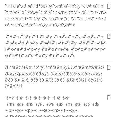
💘H
💘a
💘t
💘e
💘d
💘b
💘y
💘m
💘a
💘n
💘y
,
💘w
💘a
💘n
💘t
💘e
💘d
💘b
💘y
💘p
💘l
💘e
💘n
💘t
💘y
,
💘d
💘i
💘s
💘l
💘
i
💘k
💘e
💘d
💘b
💘y
💘s
💘o
💘m
💘e
,
💘c
💘o
💘n
💘f
💘r
💘
o
💘n
💘t
💘e
💘d
💘b
💘y
💘n
💘o
💘n
💘e
💕H
💕a
💕t
💕e
💕d
💕b
💕y
💕m
💕a
💕n
💕y
,
💕w
💕a
💕n
💕t
💕e
💕d
💕b
💕y
💕p
💕l
💕e
💕n
💕t
💕y
,
💕d
💕i
💕s
💕l
💕
i
💕k
💕e
💕d
💕b
💕y
💕s
💕o
💕m
💕e
,
💕c
💕o
💕n
💕f
💕r
💕
o
💕n
💕t
💕e
💕d
💕b
💕y
💕n
💕o
💕n
💕e
⟅H⟆
⟅a⟆
⟅t⟆
⟅e⟆
⟅d⟆
⟅b⟆
⟅y⟆
⟅m⟆
⟅a⟆
⟅n⟆
⟅y⟆
,
⟅w⟆
⟅a⟆
⟅n⟆
⟅t⟆
⟅e⟆
⟅d⟆
⟅b⟆
⟅y⟆
⟅p⟆
⟅l⟆
⟅e⟆
⟅n⟆
⟅t⟆
⟅y⟆
,
⟅d⟆
⟅i⟆
⟅s⟆
⟅l⟆
⟅i⟆
⟅k⟆
⟅e⟆
⟅d⟆
⟅b⟆
⟅y⟆
⟅s⟆
⟅o⟆
⟅m⟆
⟅e⟆
,
⟅c⟆
⟅o⟆
⟅n⟆
⟅f⟆
⟅r⟆
⟅o⟆
⟅n⟆
⟅t⟆
⟅e⟆
⟅d⟆
⟅b⟆
⟅y⟆
⟅n⟆
⟅o⟆
⟅n⟆
⟅e⟆
⊰H⊱
⊰a⊱
⊰t⊱
⊰e⊱
⊰d⊱
⊰b⊱
⊰y⊱
⊰m⊱
⊰a⊱
⊰n⊱
⊰y⊱
,
⊰w⊱
⊰a⊱
⊰n⊱
⊰t⊱
⊰e⊱
⊰d⊱
⊰b⊱
⊰y⊱
⊰p⊱
⊰l⊱
⊰e⊱
⊰n⊱
⊰t⊱
⊰y⊱
,
⊰d⊱
⊰i⊱
⊰s⊱
⊰l⊱
⊰i⊱
⊰k⊱
⊰e⊱
⊰d⊱
⊰b⊱
⊰y⊱