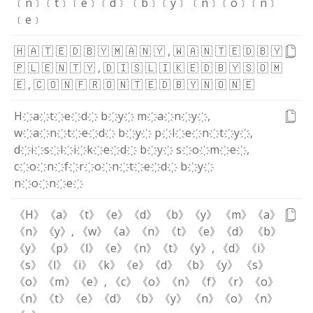
﹝n﹞
﹝t﹞
﹝e﹞
﹝d﹞
﹝b﹞
﹝y﹞
﹝n﹞
﹝o﹞
﹝n﹞
﹝e﹞
🇭
🇦
🇹
🇪
🇩
🇧
🇾
🇲
🇦
🇳
🇾
,
🇼
🇦
🇳
🇹
🇪
🇩
🇧
🇾
🇵
🇱
🇪
🇳
🇹
🇾
,
🇩
🇮
🇸
🇱
🇮
🇰
🇪
🇩
🇧
🇾
🇸
🇴
🇲
🇪
,
🇨
🇴
🇳
🇫
🇷
🇴
🇳
🇹
🇪
🇩
🇧
🇾
🇳
🇴
🇳
🇪
H҉
a҉
t҉
e҉
d҉
b҉
y҉
m҉
a҉
n҉
y҉
,
w҉
a҉
n҉
t҉
e҉
d҉
b҉
y҉
p҉
l҉
e҉
n҉
t҉
y҉
,
d҉
i҉
s҉
l҉
i҉
k҉
e҉
d҉
b҉
y҉
s҉
o҉
m҉
e҉
,
c҉
o҉
n҉
f҉
r҉
o҉
n҉
t҉
e҉
d҉
b҉
y҉
n҉
o҉
n҉
e҉
《H》
《a》
《t》
《e》
《d》
《b》
《y》
《m》
《a》
《n》
《y》
,
《w》
《a》
《n》
《t》
《e》
《d》
《b》
《y》
《p》
《l》
《e》
《n》
《t》
《y》
,
《d》
《i》
《s》
《l》
《i》
《k》
《e》
《d》
《b》
《y》
《s》
《o》
《m》
《e》
,
《c》
《o》
《n》
《f》
《r》
《o》
《n》
《t》
《e》
《d》
《b》
《y》
《n》
《o》
《n》