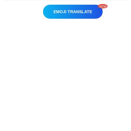
NEW
EMOJI TRANSLATE