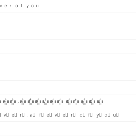
ｖ
ｅ
ｒ
ｏ
ｆ
ｙ
ｏ
ｕ
꙲
e꙲
r꙲
,
a꙲
f꙲
e꙲
v꙲
e꙲
r꙲
o꙲
f꙲
y꙲
o꙲
u꙲
⃫
v⃫
e⃫
r⃫
,
a⃫
f⃫
e⃫
v⃫
e⃫
r⃫
o⃫
f⃫
y⃫
o⃫
u⃫