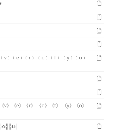
♥
﹝v﹞
﹝e﹞
﹝r﹞
﹝o﹞
﹝f﹞
﹝y﹞
﹝o﹞
《v》
《e》
《r》
《o》
《f》
《y》
《o》
╠o╣
╠u╣