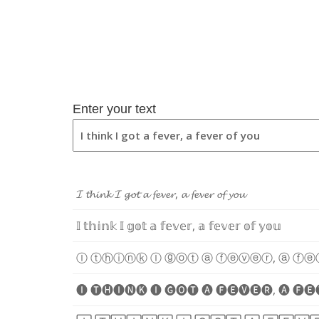
Enter your text
𝓘
𝓽
𝓱
𝓲
𝓷
𝓴
𝓘
𝓰
𝓸
𝓽
𝓪
𝓯
𝓮
𝓿
𝓮
𝓻
,
𝓪
𝓯
𝓮
𝓿
𝓮
𝓻
𝓸
𝓯
𝔂
𝓸
𝓾
𝕀
𝕥
𝕙
𝕚
𝕟
𝕜
𝕀
𝕘
𝕠
𝕥
𝕒
𝕗
𝕖
𝕧
𝕖
𝕣
,
𝕒
𝕗
𝕖
𝕧
𝕖
𝕣
𝕠
𝕗
𝕪
𝕠
𝕦
Ⓘ
ⓣ
ⓗ
ⓘ
ⓝ
ⓚ
Ⓘ
ⓖ
ⓞ
ⓣ
ⓐ
ⓕ
ⓔ
ⓥ
ⓔ
ⓡ
,
ⓐ
ⓕ
ⓔ
🅘
🅣
🅗
🅘
🅝
🅚
🅘
🅖
🅞
🅣
🅐
🅕
🅔
🅥
🅔
🅡
,
🅐
🅕
🅔