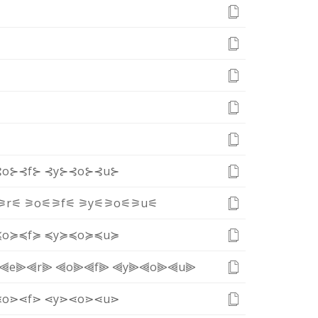
⊰o⊱
⊰f⊱
⊰y⊱
⊰o⊱
⊰u⊱
⚞r⚟
⚞o⚟
⚞f⚟
⚞y⚟
⚞o⚟
⚞u⚟
≼o≽
≼f≽
≼y≽
≼o≽
≼u≽
⫷e⫸
⫷r⫸
⫷o⫸
⫷f⫸
⫷y⫸
⫷o⫸
⫷u⫸
⋖o⋗
⋖f⋗
⋖y⋗
⋖o⋗
⋖u⋗