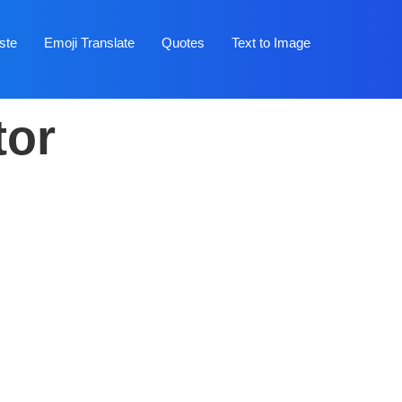
ste
Emoji Translate
Quotes
Text to Image
tor