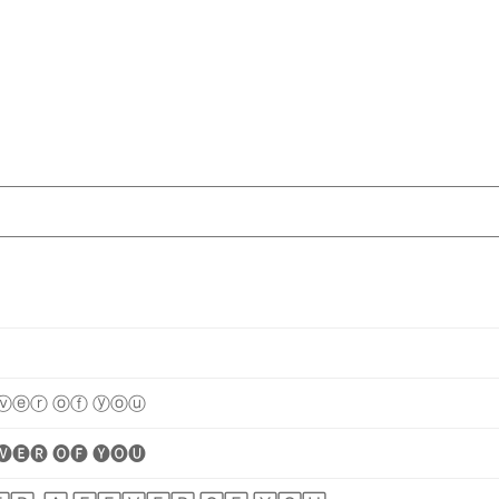
ⓥ
ⓔ
ⓡ
ⓞ
ⓕ
ⓨ
ⓞ
ⓤ
🅥
🅔
🅡
🅞
🅕
🅨
🅞
🅤