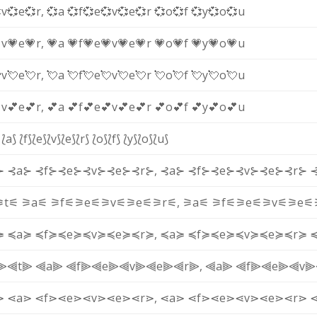
v
💞e
💞r
,
💞a
💞f
💞e
💞v
💞e
💞r
💞o
💞f
💞y
💞o
💞u
v
💗e
💗r
,
💗a
💗f
💗e
💗v
💗e
💗r
💗o
💗f
💗y
💗o
💗u
v
💘e
💘r
,
💘a
💘f
💘e
💘v
💘e
💘r
💘o
💘f
💘y
💘o
💘u
v
💕e
💕r
,
💕a
💕f
💕e
💕v
💕e
💕r
💕o
💕f
💕y
💕o
💕u
⟅a⟆
⟅f⟆
⟅e⟆
⟅v⟆
⟅e⟆
⟅r⟆
⟅o⟆
⟅f⟆
⟅y⟆
⟅o⟆
⟅u⟆
⊱
⊰a⊱
⊰f⊱
⊰e⊱
⊰v⊱
⊰e⊱
⊰r⊱
,
⊰a⊱
⊰f⊱
⊰e⊱
⊰v⊱
⊰e⊱
⊰r⊱
⚞t⚟
⚞a⚟
⚞f⚟
⚞e⚟
⚞v⚟
⚞e⚟
⚞r⚟
,
⚞a⚟
⚞f⚟
⚞e⚟
⚞v⚟
⚞e⚟
≽
≼a≽
≼f≽
≼e≽
≼v≽
≼e≽
≼r≽
,
≼a≽
≼f≽
≼e≽
≼v≽
≼e≽
≼r≽
⫸
⫷t⫸
⫷a⫸
⫷f⫸
⫷e⫸
⫷v⫸
⫷e⫸
⫷r⫸
,
⫷a⫸
⫷f⫸
⫷e⫸
⫷v⫸
⋗
⋖a⋗
⋖f⋗
⋖e⋗
⋖v⋗
⋖e⋗
⋖r⋗
,
⋖a⋗
⋖f⋗
⋖e⋗
⋖v⋗
⋖e⋗
⋖r⋗