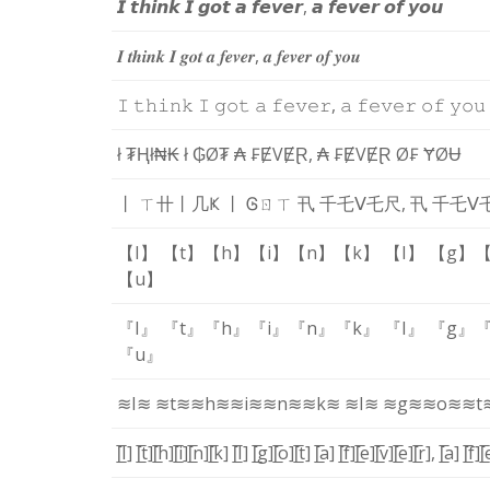
𝙄
𝙩
𝙝
𝙞
𝙣
𝙠
𝙄
𝙜
𝙤
𝙩
𝙖
𝙛
𝙚
𝙫
𝙚
𝙧
,
𝙖
𝙛
𝙚
𝙫
𝙚
𝙧
𝙤
𝙛
𝙮
𝙤
𝙪
𝑰
𝒕
𝒉
𝒊
𝒏
𝒌
𝑰
𝒈
𝒐
𝒕
𝒂
𝒇
𝒆
𝒗
𝒆
𝒓
,
𝒂
𝒇
𝒆
𝒗
𝒆
𝒓
𝒐
𝒇
𝒚
𝒐
𝒖
𝙸
𝚝
𝚑
𝚒
𝚗
𝚔
𝙸
𝚐
𝚘
𝚝
𝚊
𝚏
𝚎
𝚟
𝚎
𝚛
,
𝚊
𝚏
𝚎
𝚟
𝚎
𝚛
𝚘
𝚏
𝚢
𝚘
𝚞
ł
₮
Ⱨ
ł
₦
₭
ł
₲
Ø
₮
₳
₣
Ɇ
V
Ɇ
Ɽ
,
₳
₣
Ɇ
V
Ɇ
Ɽ
Ø
₣
Ɏ
Ø
Ʉ
丨
ㄒ
卄
丨
几
Ҝ
丨
Ꮆ
ㄖ
ㄒ
卂
千
乇
ᐯ
乇
尺
,
卂
千
乇
ᐯ
【I】
【t】
【h】
【i】
【n】
【k】
【I】
【g】
【
【u】
『I』
『t』
『h』
『i』
『n』
『k』
『I』
『g』
『
『u』
≋I≋
≋t≋
≋h≋
≋i≋
≋n≋
≋k≋
≋I≋
≋g≋
≋o≋
≋t
[̲̅I]
[̲̅t]
[̲̅h]
[̲̅i]
[̲̅n]
[̲̅k]
[̲̅I]
[̲̅g]
[̲̅o]
[̲̅t]
[̲̅a]
[̲̅f]
[̲̅e]
[̲̅v]
[̲̅e]
[̲̅r]
,
[̲̅a]
[̲̅f]
[̅