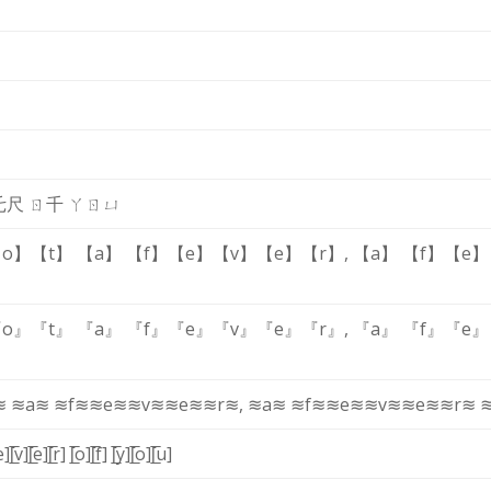
乇
尺
ㄖ
千
ㄚ
ㄖ
ㄩ
o】
【t】
【a】
【f】
【e】
【v】
【e】
【r】
,
【a】
【f】
【e】
o』
『t』
『a』
『f』
『e』
『v』
『e』
『r』
,
『a』
『f』
『e』
≋
≋a≋
≋f≋
≋e≋
≋v≋
≋e≋
≋r≋
,
≋a≋
≋f≋
≋e≋
≋v≋
≋e≋
≋r≋
̲e]
[̲̅v]
[̲̅e]
[̲̅r]
[̲̅o]
[̲̅f]
[̲̅y]
[̲̅o]
[̲̅u]