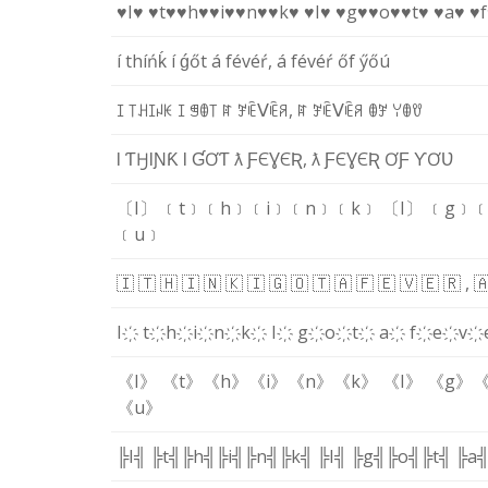
♥I♥
♥t♥
♥h♥
♥i♥
♥n♥
♥k♥
♥I♥
♥g♥
♥o♥
♥t♥
♥a♥
♥
í
t
h
í
ń
ḱ
í
ǵ
ő
t
á
f
é
v
é
ŕ
,
á
f
é
v
é
ŕ
ő
f
ӳ
ő
ú
ꀤ
꓄
ꃅ
ꀤ
ꈤ
ꀘ
ꀤ
ꁅ
ꂦ
꓄
ꍏ
ꎇ
ꍟ
ᐯ
ꍟ
ꋪ
,
ꍏ
ꎇ
ꍟ
ᐯ
ꍟ
ꋪ
ꂦ
ꎇ
ꌩ
ꂦ
ꀎ
Ɩ
Ƭ
Ӈ
Ɩ
Ɲ
Ƙ
Ɩ
Ɠ
Ơ
Ƭ
ƛ
Ƒ
Є
Ɣ
Є
Ʀ
,
ƛ
Ƒ
Є
Ɣ
Є
Ʀ
Ơ
Ƒ
Ƴ
Ơ
Ʋ
〔I〕
﹝t﹞
﹝h﹞
﹝i﹞
﹝n﹞
﹝k﹞
〔I〕
﹝g﹞
﹝
﹝u﹞
🇮
🇹
🇭
🇮
🇳
🇰
🇮
🇬
🇴
🇹
🇦
🇫
🇪
🇻
🇪
🇷
,

I҉
t҉
h҉
i҉
n҉
k҉
I҉
g҉
o҉
t҉
a҉
f҉
e҉
v҉
《I》
《t》
《h》
《i》
《n》
《k》
《I》
《g》
《
《u》
╠I╣
╠t╣
╠h╣
╠i╣
╠n╣
╠k╣
╠I╣
╠g╣
╠o╣
╠t╣
╠a