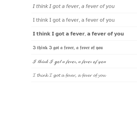
𝘐
𝘵
𝘩
𝘪
𝘯
𝘬
𝘐
𝘨
𝘰
𝘵
𝘢
𝘧
𝘦
𝘷
𝘦
𝘳
,
𝘢
𝘧
𝘦
𝘷
𝘦
𝘳
𝘰
𝘧
𝘺
𝘰
𝘶
𝖨
𝗍
𝗁
𝗂
𝗇
𝗄
𝖨
𝗀
𝗈
𝗍
𝖺
𝖿
𝖾
𝗏
𝖾
𝗋
,
𝖺
𝖿
𝖾
𝗏
𝖾
𝗋
𝗈
𝖿
𝗒
𝗈
𝗎
𝗜
𝘁
𝗵
𝗶
𝗻
𝗸
𝗜
𝗴
𝗼
𝘁
𝗮
𝗳
𝗲
𝘃
𝗲
𝗿
,
𝗮
𝗳
𝗲
𝘃
𝗲
𝗿
𝗼
𝗳
𝘆
𝗼
𝘂
𝕴
𝖙
𝖍
𝖎
𝖓
𝖐
𝕴
𝖌
𝖔
𝖙
𝖆
𝖋
𝖊
𝖛
𝖊
𝖗
,
𝖆
𝖋
𝖊
𝖛
𝖊
𝖗
𝖔
𝖋
𝖞
𝖔
𝖚
ℐ
𝓉
𝒽
𝒾
𝓃
𝓀
ℐ
ℊ
ℴ
𝓉
𝒶
𝒻
ℯ
𝓋
ℯ
𝓇
,
𝒶
𝒻
ℯ
𝓋
ℯ
𝓇
ℴ
𝒻
𝓎
ℴ
𝓊
𝓘
𝓽
𝓱
𝓲
𝓷
𝓴
𝓘
𝓰
𝓸
𝓽
𝓪
𝓯
𝓮
𝓿
𝓮
𝓻
,
𝓪
𝓯
𝓮
𝓿
𝓮
𝓻
𝓸
𝓯
𝔂
𝓸
𝓾