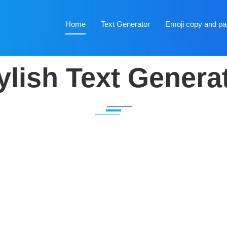
Home
Text Generator
Emoji copy and pa
ylish Text Genera