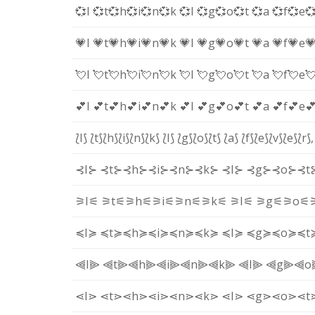
💞I
💞t
💞h
💞i
💞n
💞k
💞I
💞g
💞o
💞t
💞a
💞f
💞e

💗I
💗t
💗h
💗i
💗n
💗k
💗I
💗g
💗o
💗t
💗a
💗f
💗e

💘I
💘t
💘h
💘i
💘n
💘k
💘I
💘g
💘o
💘t
💘a
💘f
💘e

💕I
💕t
💕h
💕i
💕n
💕k
💕I
💕g
💕o
💕t
💕a
💕f
💕e

⟅I⟆
⟅t⟆
⟅h⟆
⟅i⟆
⟅n⟆
⟅k⟆
⟅I⟆
⟅g⟆
⟅o⟆
⟅t⟆
⟅a⟆
⟅f⟆
⟅e⟆
⟅v⟆
⟅e⟆
⟅r⟆
,
⊰I⊱
⊰t⊱
⊰h⊱
⊰i⊱
⊰n⊱
⊰k⊱
⊰I⊱
⊰g⊱
⊰o⊱
⊰t
⚞I⚟
⚞t⚟
⚞h⚟
⚞i⚟
⚞n⚟
⚞k⚟
⚞I⚟
⚞g⚟
⚞o⚟
≼I≽
≼t≽
≼h≽
≼i≽
≼n≽
≼k≽
≼I≽
≼g≽
≼o≽
≼t
⫷I⫸
⫷t⫸
⫷h⫸
⫷i⫸
⫷n⫸
⫷k⫸
⫷I⫸
⫷g⫸
⫷o
⋖I⋗
⋖t⋗
⋖h⋗
⋖i⋗
⋖n⋗
⋖k⋗
⋖I⋗
⋖g⋗
⋖o⋗
⋖t