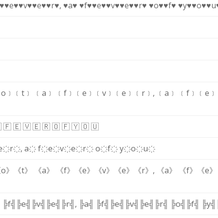
f♥
♥e♥
♥v♥
♥e♥
♥r♥
,
♥a♥
♥f♥
♥e♥
♥v♥
♥e♥
♥r♥
♥o♥
♥f♥
♥y♥
♥o♥
♥u
o﹞
﹝t﹞
﹝a﹞
﹝f﹞
﹝e﹞
﹝v﹞
﹝e﹞
﹝r﹞
,
﹝a﹞
﹝f﹞
﹝e﹞

🇫
🇪
🇻
🇪
🇷
🇴
🇫
🇾
🇴
🇺
e҉
r҉
,
a҉
f҉
e҉
v҉
e҉
r҉
o҉
f҉
y҉
o҉
u҉
o》
《t》
《a》
《f》
《e》
《v》
《e》
《r》
,
《a》
《f》
《e》
╣
╠f╣
╠e╣
╠v╣
╠e╣
╠r╣
,
╠a╣
╠f╣
╠e╣
╠v╣
╠e╣
╠r╣
╠o╣
╠f╣
╠y╣