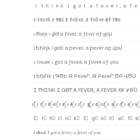
Ｉ
ｔ
ｈ
ｉ
ｎ
ｋ
Ｉ
ｇ
ｏ
ｔ
ａ
ｆ
ｅ
ｖ
ｅ
ｒ
,
ａ
ｆ
ｅ
ꂑ
ꋖ
ꍩ
ꂑ
ꋊ
ꀗ
ꂑ
ꁅ
ꂦ
ꋖ
ꁲ
ꄞ
ꈼ
ꀰ
ꈼ
ꌅ
,
ꁲ
ꄞ
ꈼ
ꀰ
ꈼ
ꌅ
ꂦ
ꄞ
ꐞ
ꂦ
ꐇ
เ
ƭ
ɦ
เ
ɳ
ҡ
เ
ɠ
σ
ƭ
α
ƒ
ε
ѵ
ε
ɾ
,
α
ƒ
ε
ѵ
ε
ɾ
σ
ƒ
ყ
σ
µ
í
Ե
հ
í
ղ
k
í
ց
օ
Ե
α
բ
ҽ
ѵ
ҽ
ɾ
,
α
բ
ҽ
ѵ
ҽ
ɾ
օ
բ
վ
օ
մ
ι
τ
н
ι
и
κ
ι
g
ο
τ
α
ƒ
є
ν
є
я
,
α
ƒ
є
ν
є
я
ο
ƒ
γ
ο
υ
ɿ
Ե
ɧ
ɿ
Ռ
k
ɿ
Գ
Ծ
Ե
Թ
Բ
e
ע
e
Ր
,
Թ
Բ
e
ע
e
Ր
Ծ
Բ
Վ
Ծ
Մ
Ꮖ
Ͳ
Ꮋ
Ꮖ
Ν
Ꮶ
Ꮖ
Ꮐ
ϴ
Ͳ
Ꭺ
Ғ
Ꭼ
Ꮩ
Ꭼ
Ꭱ
,
Ꭺ
Ғ
Ꭼ
Ꮩ
Ꭼ
Ꭱ
ϴ
Ғ
Ꮍ
ϴ
Ⴎ
I꙲
t꙲
h꙲
i꙲
n꙲
k꙲
I꙲
g꙲
o꙲
t꙲
a꙲
f꙲
e꙲
v
I⃫
t⃫
h⃫
i⃫
n⃫
k⃫
I⃫
g⃫
o⃫
t⃫
a⃫
f⃫
e
𝐼
𝑡
𝒉
𝑖
𝑛
𝑘
𝐼
𝑔
𝑜
𝑡
𝑎
𝑓
𝑒
𝑣
𝑒
𝑟
,
𝑎
𝑓
𝑒
𝑣
𝑒
𝑟
𝑜
𝑓
𝑦
𝑜
𝑢