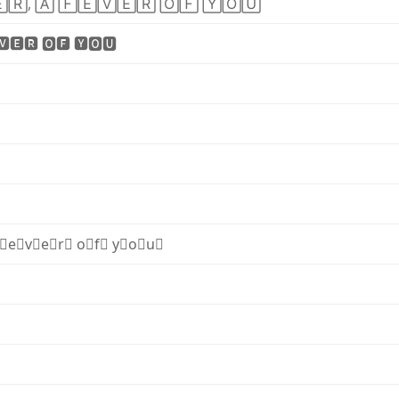

🅁
,
🄰
🄵
🄴
🅅
🄴
🅁
🄾
🄵
🅈
🄾
🅄
🆅
🅴
🆁
🅾
🅵
🆈
🅾
🆄
f⃣
e⃣
v⃣
e⃣
r⃣
o⃣
f⃣
y⃣
o⃣
u⃣