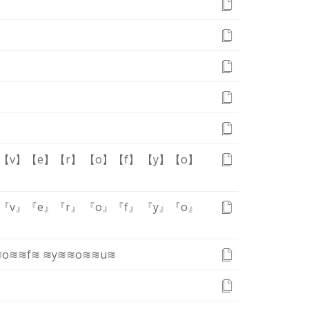
【v】
【e】
【r】
【o】
【f】
【y】
【o】
『v』
『e』
『r』
『o』
『f』
『y』
『o』
≋o≋
≋f≋
≋y≋
≋o≋
≋u≋