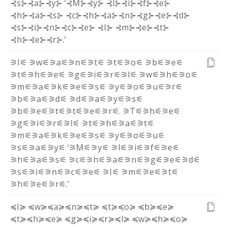
⊰s⊱
⊰a⊱
⊰y⊱
‘
⊰M⊱
⊰y⊱
⊰l⊱
⊰i⊱
⊰f⊱
⊰e⊱
⊰h⊱
⊰a⊱
⊰s⊱
⊰c⊱
⊰h⊱
⊰a⊱
⊰n⊱
⊰g⊱
⊰e⊱
⊰d⊱
⊰s⊱
⊰i⊱
⊰n⊱
⊰c⊱
⊰e⊱
⊰I⊱
⊰m⊱
⊰e⊱
⊰t⊱
⊰h⊱
⊰e⊱
⊰r⊱
.
’
⚞I⚟
⚞w⚟
⚞a⚟
⚞n⚟
⚞t⚟
⚞t⚟
⚞o⚟
⚞b⚟
⚞e⚟
⚞t⚟
⚞h⚟
⚞e⚟
⚞g⚟
⚞i⚟
⚞r⚟
⚞l⚟
⚞w⚟
⚞h⚟
⚞o⚟
⚞m⚟
⚞a⚟
⚞k⚟
⚞e⚟
⚞s⚟
⚞y⚟
⚞o⚟
⚞u⚟
⚞r⚟
⚞b⚟
⚞a⚟
⚞d⚟
⚞d⚟
⚞a⚟
⚞y⚟
⚞s⚟
⚞b⚟
⚞e⚟
⚞t⚟
⚞t⚟
⚞e⚟
⚞r⚟
.
⚞T⚟
⚞h⚟
⚞e⚟
⚞g⚟
⚞i⚟
⚞r⚟
⚞l⚟
⚞t⚟
⚞h⚟
⚞a⚟
⚞t⚟
⚞m⚟
⚞a⚟
⚞k⚟
⚞e⚟
⚞s⚟
⚞y⚟
⚞o⚟
⚞u⚟
⚞s⚟
⚞a⚟
⚞y⚟
‘
⚞M⚟
⚞y⚟
⚞l⚟
⚞i⚟
⚞f⚟
⚞e⚟
⚞h⚟
⚞a⚟
⚞s⚟
⚞c⚟
⚞h⚟
⚞a⚟
⚞n⚟
⚞g⚟
⚞e⚟
⚞d⚟
⚞s⚟
⚞i⚟
⚞n⚟
⚞c⚟
⚞e⚟
⚞I⚟
⚞m⚟
⚞e⚟
⚞t⚟
⚞h⚟
⚞e⚟
⚞r⚟
.
’
≼I≽
≼w≽
≼a≽
≼n≽
≼t≽
≼t≽
≼o≽
≼b≽
≼e≽
≼t≽
≼h≽
≼e≽
≼g≽
≼i≽
≼r≽
≼l≽
≼w≽
≼h≽
≼o≽