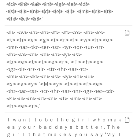
⫷c⫸
⫷h⫸
⫷a⫸
⫷n⫸
⫷g⫸
⫷e⫸
⫷d⫸
⫷s⫸
⫷i⫸
⫷n⫸
⫷c⫸
⫷e⫸
⫷I⫸
⫷m⫸
⫷e⫸
⫷t⫸
⫷h⫸
⫷e⫸
⫷r⫸
.
’
⋖I⋗
⋖w⋗
⋖a⋗
⋖n⋗
⋖t⋗
⋖t⋗
⋖o⋗
⋖b⋗
⋖e⋗
⋖t⋗
⋖h⋗
⋖e⋗
⋖g⋗
⋖i⋗
⋖r⋗
⋖l⋗
⋖w⋗
⋖h⋗
⋖o⋗
⋖m⋗
⋖a⋗
⋖k⋗
⋖e⋗
⋖s⋗
⋖y⋗
⋖o⋗
⋖u⋗
⋖r⋗
⋖b⋗
⋖a⋗
⋖d⋗
⋖d⋗
⋖a⋗
⋖y⋗
⋖s⋗
⋖b⋗
⋖e⋗
⋖t⋗
⋖t⋗
⋖e⋗
⋖r⋗
.
⋖T⋗
⋖h⋗
⋖e⋗
⋖g⋗
⋖i⋗
⋖r⋗
⋖l⋗
⋖t⋗
⋖h⋗
⋖a⋗
⋖t⋗
⋖m⋗
⋖a⋗
⋖k⋗
⋖e⋗
⋖s⋗
⋖y⋗
⋖o⋗
⋖u⋗
⋖s⋗
⋖a⋗
⋖y⋗
‘
⋖M⋗
⋖y⋗
⋖l⋗
⋖i⋗
⋖f⋗
⋖e⋗
⋖h⋗
⋖a⋗
⋖s⋗
⋖c⋗
⋖h⋗
⋖a⋗
⋖n⋗
⋖g⋗
⋖e⋗
⋖d⋗
⋖s⋗
⋖i⋗
⋖n⋗
⋖c⋗
⋖e⋗
⋖I⋗
⋖m⋗
⋖e⋗
⋖t⋗
⋖h⋗
⋖e⋗
⋖r⋗
.
’
Ｉ
ｗ
ａ
ｎ
ｔ
ｔ
ｏ
ｂ
ｅ
ｔ
ｈ
ｅ
ｇ
ｉ
ｒ
ｌ
ｗ
ｈ
ｏ
ｍ
ａ
ｋ
ｅ
ｓ
ｙ
ｏ
ｕ
ｒ
ｂ
ａ
ｄ
ｄ
ａ
ｙ
ｓ
ｂ
ｅ
ｔ
ｔ
ｅ
ｒ
.
Ｔ
ｈ
ｅ
ｇ
ｉ
ｒ
ｌ
ｔ
ｈ
ａ
ｔ
ｍ
ａ
ｋ
ｅ
ｓ
ｙ
ｏ
ｕ
ｓ
ａ
ｙ
‘
Ｍ
ｙ
ｌ