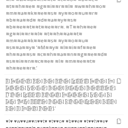
≋t≋
≋h≋
≋e≋
≋g≋
≋i≋
≋r≋
≋l≋
≋w≋
≋h≋
≋o≋
≋m≋
≋a≋
≋k≋
≋e≋
≋s≋
≋y≋
≋o≋
≋u≋
≋r≋
≋b≋
≋a≋
≋d≋
≋d≋
≋a≋
≋y≋
≋s≋
≋b≋
≋e≋
≋t≋
≋t≋
≋e≋
≋r≋
.
≋T≋
≋h≋
≋e≋
≋g≋
≋i≋
≋r≋
≋l≋
≋t≋
≋h≋
≋a≋
≋t≋
≋m≋
≋a≋
≋k≋
≋e≋
≋s≋
≋y≋
≋o≋
≋u≋
≋s≋
≋a≋
≋y≋
‘
≋M≋
≋y≋
≋l≋
≋i≋
≋f≋
≋e≋
≋h≋
≋a≋
≋s≋
≋c≋
≋h≋
≋a≋
≋n≋
≋g≋
≋e≋
≋d≋
≋s≋
≋i≋
≋n≋
≋c≋
≋e≋
≋I≋
≋m≋
≋e≋
≋t≋
≋h≋
≋e≋
≋r≋
.
’
[̲̅I]
[̲̅w]
[̲̅a]
[̲̅n]
[̲̅t]
[̲̅t]
[̲̅o]
[̲̅b]
[̲̅e]
[̲̅t]
[̲̅h]
[̲̅e]
[̲̅g]
[̲̅i]
[̲̅r]
[̲̅l]
[̲̅w]
[̲̅h]
[̲̅o]
[̲̅m]
[̲̅a]
[̲̅k]
[̲̅e]
[̲̅s]
[̲̅y]
[̲̅o]
[̲̅u]
[̲̅r]
[̲̅b]
[̲̅a]
[̲̅d]
[̲̅d]
[̲̅a]
[̲̅y]
[̲̅s]
[̲̅b]
[̲̅e]
[̲̅t]
[̲̅t]
[̲̅e]
[̲̅r]
.
[̲̅T]
[̲̅h]
[̲̅e]
[̲̅g]
[̲̅i]
[̲̅r]
[̲̅l]
[̲̅t]
[̲̅h]
[̲̅a]
[̲̅t]
[̲̅m]
[̲̅a]
[̲̅k]
[̲̅e]
[̲̅s]
[̲̅y]
[̲̅o]
[̲̅u]
[̲̅s]
[̲̅a]
[̲̅y]
‘
[̲̅M]
[̲̅y]
[̲̅l]
[̲̅i]
[̲̅f]
[̲̅e]
[̲̅h]
[̲̅a]
[̲̅s]
[̲̅c]
[̲̅h]
[̲̅a]
[̲̅n]
[̲̅g]
[̲̅e]
[̲̅d]
[̲̅s]
[̲̅i]
[̲̅n]
[̲̅c]
[̲̅e]
[̲̅I]
[̲̅m]
[̲̅e]
[̲̅t]
[̲̅h]
[̲̅e]
[̲̅r]
.
’
♥I♥
♥w♥
♥a♥
♥n♥
♥t♥
♥t♥
♥o♥
♥b♥
♥e♥
♥t♥
♥h♥
♥e♥