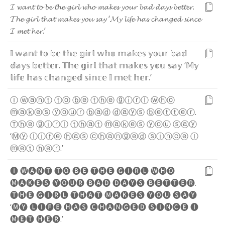
𝓘
𝔀
𝓪
𝓷
𝓽
𝓽
𝓸
𝓫
𝓮
𝓽
𝓱
𝓮
𝓰
𝓲
𝓻
𝓵
𝔀
𝓱
𝓸
𝓶
𝓪
𝓴
𝓮
𝓼
𝔂
𝓸
𝓾
𝓻
𝓫
𝓪
𝓭
𝓭
𝓪
𝔂
𝓼
𝓫
𝓮
𝓽
𝓽
𝓮
𝓻
.
𝓣
𝓱
𝓮
𝓰
𝓲
𝓻
𝓵
𝓽
𝓱
𝓪
𝓽
𝓶
𝓪
𝓴
𝓮
𝓼
𝔂
𝓸
𝓾
𝓼
𝓪
𝔂
‘
𝓜
𝔂
𝓵
𝓲
𝓯
𝓮
𝓱
𝓪
𝓼
𝓬
𝓱
𝓪
𝓷
𝓰
𝓮
𝓭
𝓼
𝓲
𝓷
𝓬
𝓮
𝓘
𝓶
𝓮
𝓽
𝓱
𝓮
𝓻
.
’
𝕀
𝕨
𝕒
𝕟
𝕥
𝕥
𝕠
𝕓
𝕖
𝕥
𝕙
𝕖
𝕘
𝕚
𝕣
𝕝
𝕨
𝕙
𝕠
𝕞
𝕒
𝕜
𝕖
𝕤
𝕪
𝕠
𝕦
𝕣
𝕓
𝕒
𝕕
𝕕
𝕒
𝕪
𝕤
𝕓
𝕖
𝕥
𝕥
𝕖
𝕣
.
𝕋
𝕙
𝕖
𝕘
𝕚
𝕣
𝕝
𝕥
𝕙
𝕒
𝕥
𝕞
𝕒
𝕜
𝕖
𝕤
𝕪
𝕠
𝕦
𝕤
𝕒
𝕪
‘
𝕄
𝕪
𝕝
𝕚
𝕗
𝕖
𝕙
𝕒
𝕤
𝕔
𝕙
𝕒
𝕟
𝕘
𝕖
𝕕
𝕤
𝕚
𝕟
𝕔
𝕖
𝕀
𝕞
𝕖
𝕥
𝕙
𝕖
𝕣
.
’
Ⓘ
ⓦ
ⓐ
ⓝ
ⓣ
ⓣ
ⓞ
ⓑ
ⓔ
ⓣ
ⓗ
ⓔ
ⓖ
ⓘ
ⓡ
ⓛ
ⓦ
ⓗ
ⓞ
ⓜ
ⓐ
ⓚ
ⓔ
ⓢ
ⓨ
ⓞ
ⓤ
ⓡ
ⓑ
ⓐ
ⓓ
ⓓ
ⓐ
ⓨ
ⓢ
ⓑ
ⓔ
ⓣ
ⓣ
ⓔ
ⓡ
.
Ⓣ
ⓗ
ⓔ
ⓖ
ⓘ
ⓡ
ⓛ
ⓣ
ⓗ
ⓐ
ⓣ
ⓜ
ⓐ
ⓚ
ⓔ
ⓢ
ⓨ
ⓞ
ⓤ
ⓢ
ⓐ
ⓨ
‘
Ⓜ
ⓨ
ⓛ
ⓘ
ⓕ
ⓔ
ⓗ
ⓐ
ⓢ
ⓒ
ⓗ
ⓐ
ⓝ
ⓖ
ⓔ
ⓓ
ⓢ
ⓘ
ⓝ
ⓒ
ⓔ
Ⓘ
ⓜ
ⓔ
ⓣ
ⓗ
ⓔ
ⓡ
.
’
🅘
🅦
🅐
🅝
🅣
🅣
🅞
🅑
🅔
🅣
🅗
🅔
🅖
🅘
🅡
🅛
🅦
🅗
🅞
🅜
🅐
🅚
🅔
🅢
🅨
🅞
🅤
🅡
🅑
🅐
🅓
🅓
🅐
🅨
🅢
🅑
🅔
🅣
🅣
🅔
🅡
.
🅣
🅗
🅔
🅖
🅘
🅡
🅛
🅣
🅗
🅐
🅣
🅜
🅐
🅚
🅔
🅢
🅨
🅞
🅤
🅢
🅐
🅨
‘
🅜
🅨
🅛
🅘
🅕
🅔
🅗
🅐
🅢
🅒
🅗
🅐
🅝
🅖
🅔
🅓
🅢
🅘
🅝
🅒
🅔
🅘
🅜
🅔
🅣
🅗
🅔
🅡
.
’