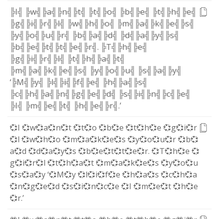
╠I╣
╠w╣
╠a╣
╠n╣
╠t╣
╠t╣
╠o╣
╠b╣
╠e╣
╠t╣
╠h╣
╠e╣
╠g╣
╠i╣
╠r╣
╠l╣
╠w╣
╠h╣
╠o╣
╠m╣
╠a╣
╠k╣
╠e╣
╠s╣
╠y╣
╠o╣
╠u╣
╠r╣
╠b╣
╠a╣
╠d╣
╠d╣
╠a╣
╠y╣
╠s╣
╠b╣
╠e╣
╠t╣
╠t╣
╠e╣
╠r╣
.
╠T╣
╠h╣
╠e╣
╠g╣
╠i╣
╠r╣
╠l╣
╠t╣
╠h╣
╠a╣
╠t╣
╠m╣
╠a╣
╠k╣
╠e╣
╠s╣
╠y╣
╠o╣
╠u╣
╠s╣
╠a╣
╠y╣
‘
╠M╣
╠y╣
╠l╣
╠i╣
╠f╣
╠e╣
╠h╣
╠a╣
╠s╣
╠c╣
╠h╣
╠a╣
╠n╣
╠g╣
╠e╣
╠d╣
╠s╣
╠i╣
╠n╣
╠c╣
╠e╣
╠I╣
╠m╣
╠e╣
╠t╣
╠h╣
╠e╣
╠r╣
.
’
💞I
💞w
💞a
💞n
💞t
💞t
💞o
💞b
💞e
💞t
💞h
💞e
💞g
💞i
💞r
💞l
💞w
💞h
💞o
💞m
💞a
💞k
💞e
💞s
💞y
💞o
💞u
💞r
💞b
💞
a
💞d
💞d
💞a
💞y
💞s
💞b
💞e
💞t
💞t
💞e
💞r
.
💞T
💞h
💞e
💞
g
💞i
💞r
💞l
💞t
💞h
💞a
💞t
💞m
💞a
💞k
💞e
💞s
💞y
💞o
💞u
💞s
💞a
💞y
‘
💞M
💞y
💞l
💞i
💞f
💞e
💞h
💞a
💞s
💞c
💞h
💞a
💞n
💞g
💞e
💞d
💞s
💞i
💞n
💞c
💞e
💞I
💞m
💞e
💞t
💞h
💞e
💞r
.
’