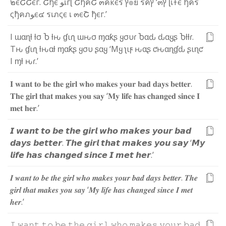
๒
є
Շ
Շ
є
г
.
Շ
ђ
є
ﻮ
เ
г
ɭ
Շ
ђ
ค
Շ
๓
ค
к
є
ร
ץ
๏
ย
ร
ค
ץ
‘
๓
ץ
ɭ
เ
Ŧ
є
ђ
ค
ร
ς
ђ
ค
ภ
ﻮ
є
๔
ร
เ
ภ
ς
є
เ
๓
є
Շ
ђ
є
г
.
’
I
ɯ
α
ɳ
ƚ
ƚ
σ
Ⴆ
ƚ
ԋ
ɠ
ι
ɾ
ʅ
ɯ
ԋ
σ
ɱ
α
ƙ
ʂ
ყ
σ
υ
ɾ
Ⴆ
α
ԃ
ԃ
α
ყ
ʂ
Ⴆ
ƚ
ƚ
ɾ
.
T
ԋ
ɠ
ι
ɾ
ʅ
ƚ
ԋ
α
ƚ
ɱ
α
ƙ
ʂ
ყ
σ
υ
ʂ
α
ყ
‘
M
ყ
ʅ
ι
ϝ
ԋ
α
ʂ
ƈ
ԋ
α
ɳ
ɠ
ԃ
ʂ
ι
ɳ
ƈ
I
ɱ
ƚ
ԋ
ɾ
.
’
𝐈
𝐰
𝐚
𝐧
𝐭
𝐭
𝐨
𝐛
𝐞
𝐭
𝐡
𝐞
𝐠
𝐢
𝐫
𝐥
𝐰
𝐡
𝐨
𝐦
𝐚
𝐤
𝐞
𝐬
𝐲
𝐨
𝐮
𝐫
𝐛
𝐚
𝐝
𝐝
𝐚
𝐲
𝐬
𝐛
𝐞
𝐭
𝐭
𝐞
𝐫
.
𝐓
𝐡
𝐞
𝐠
𝐢
𝐫
𝐥
𝐭
𝐡
𝐚
𝐭
𝐦
𝐚
𝐤
𝐞
𝐬
𝐲
𝐨
𝐮
𝐬
𝐚
𝐲
‘
𝐌
𝐲
𝐥
𝐢
𝐟
𝐞
𝐡
𝐚
𝐬
𝐜
𝐡
𝐚
𝐧
𝐠
𝐞
𝐝
𝐬
𝐢
𝐧
𝐜
𝐞
𝐈
𝐦
𝐞
𝐭
𝐡
𝐞
𝐫
.
’
𝙄
𝙬
𝙖
𝙣
𝙩
𝙩
𝙤
𝙗
𝙚
𝙩
𝙝
𝙚
𝙜
𝙞
𝙧
𝙡
𝙬
𝙝
𝙤
𝙢
𝙖
𝙠
𝙚
𝙨
𝙮
𝙤
𝙪
𝙧
𝙗
𝙖
𝙙
𝙙
𝙖
𝙮
𝙨
𝙗
𝙚
𝙩
𝙩
𝙚
𝙧
.
𝙏
𝙝
𝙚
𝙜
𝙞
𝙧
𝙡
𝙩
𝙝
𝙖
𝙩
𝙢
𝙖
𝙠
𝙚
𝙨
𝙮
𝙤
𝙪
𝙨
𝙖
𝙮
‘
𝙈
𝙮
𝙡
𝙞
𝙛
𝙚
𝙝
𝙖
𝙨
𝙘
𝙝
𝙖
𝙣
𝙜
𝙚
𝙙
𝙨
𝙞
𝙣
𝙘
𝙚
𝙄
𝙢
𝙚
𝙩
𝙝
𝙚
𝙧
.
’
𝑰
𝒘
𝒂
𝒏
𝒕
𝒕
𝒐
𝒃
𝒆
𝒕
𝒉
𝒆
𝒈
𝒊
𝒓
𝒍
𝒘
𝒉
𝒐
𝒎
𝒂
𝒌
𝒆
𝒔
𝒚
𝒐
𝒖
𝒓
𝒃
𝒂
𝒅
𝒅
𝒂
𝒚
𝒔
𝒃
𝒆
𝒕
𝒕
𝒆
𝒓
.
𝑻
𝒉
𝒆
𝒈
𝒊
𝒓
𝒍
𝒕
𝒉
𝒂
𝒕
𝒎
𝒂
𝒌
𝒆
𝒔
𝒚
𝒐
𝒖
𝒔
𝒂
𝒚
‘
𝑴
𝒚
𝒍
𝒊
𝒇
𝒆
𝒉
𝒂
𝒔
𝒄
𝒉
𝒂
𝒏
𝒈
𝒆
𝒅
𝒔
𝒊
𝒏
𝒄
𝒆
𝑰
𝒎
𝒆
𝒕
𝒉
𝒆
𝒓
.
’
𝙸
𝚠
𝚊
𝚗
𝚝
𝚝
𝚘
𝚋
𝚎
𝚝
𝚑
𝚎
𝚐
𝚒
𝚛
𝚕
𝚠
𝚑
𝚘
𝚖
𝚊
𝚔
𝚎
𝚜
𝚢
𝚘
𝚞
𝚛
𝚋
𝚊
𝚍