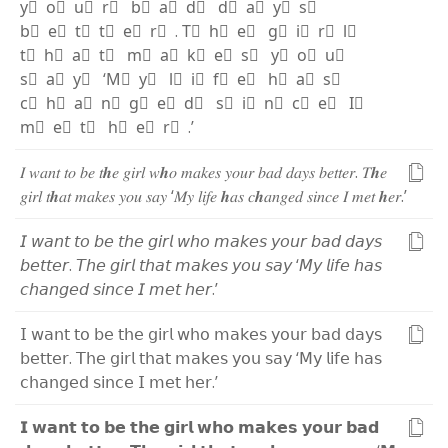
y⃫
o⃫
u⃫
r⃫
b⃫
a⃫
d⃫
d⃫
a⃫
y⃫
s⃫
b⃫
e⃫
t⃫
t⃫
e⃫
r⃫
.
T⃫
h⃫
e⃫
g⃫
i⃫
r⃫
l⃫
t⃫
h⃫
a⃫
t⃫
m⃫
a⃫
k⃫
e⃫
s⃫
y⃫
o⃫
u⃫
s⃫
a⃫
y⃫
‘
M⃫
y⃫
l⃫
i⃫
f⃫
e⃫
h⃫
a⃫
s⃫
c⃫
h⃫
a⃫
n⃫
g⃫
e⃫
d⃫
s⃫
i⃫
n⃫
c⃫
e⃫
I⃫
m⃫
e⃫
t⃫
h⃫
e⃫
r⃫
.
’
𝐼
𝑤
𝑎
𝑛
𝑡
𝑡
𝑜
𝑏
𝑒
𝑡
𝒉
𝑒
𝑔
𝑖
𝑟
𝑙
𝑤
𝒉
𝑜
𝑚
𝑎
𝑘
𝑒
𝑠
𝑦
𝑜
𝑢
𝑟
𝑏
𝑎
𝑑
𝑑
𝑎
𝑦
𝑠
𝑏
𝑒
𝑡
𝑡
𝑒
𝑟
.
𝑇
𝒉
𝑒
𝑔
𝑖
𝑟
𝑙
𝑡
𝒉
𝑎
𝑡
𝑚
𝑎
𝑘
𝑒
𝑠
𝑦
𝑜
𝑢
𝑠
𝑎
𝑦
‘
𝑀
𝑦
𝑙
𝑖
𝑓
𝑒
𝒉
𝑎
𝑠
𝑐
𝒉
𝑎
𝑛
𝑔
𝑒
𝑑
𝑠
𝑖
𝑛
𝑐
𝑒
𝐼
𝑚
𝑒
𝑡
𝒉
𝑒
𝑟
.
’
𝘐
𝘸
𝘢
𝘯
𝘵
𝘵
𝘰
𝘣
𝘦
𝘵
𝘩
𝘦
𝘨
𝘪
𝘳
𝘭
𝘸
𝘩
𝘰
𝘮
𝘢
𝘬
𝘦
𝘴
𝘺
𝘰
𝘶
𝘳
𝘣
𝘢
𝘥
𝘥
𝘢
𝘺
𝘴
𝘣
𝘦
𝘵
𝘵
𝘦
𝘳
.
𝘛
𝘩
𝘦
𝘨
𝘪
𝘳
𝘭
𝘵
𝘩
𝘢
𝘵
𝘮
𝘢
𝘬
𝘦
𝘴
𝘺
𝘰
𝘶
𝘴
𝘢
𝘺
‘
𝘔
𝘺
𝘭
𝘪
𝘧
𝘦
𝘩
𝘢
𝘴
𝘤
𝘩
𝘢
𝘯
𝘨
𝘦
𝘥
𝘴
𝘪
𝘯
𝘤
𝘦
𝘐
𝘮
𝘦
𝘵
𝘩
𝘦
𝘳
.
’
𝖨
𝗐
𝖺
𝗇
𝗍
𝗍
𝗈
𝖻
𝖾
𝗍
𝗁
𝖾
𝗀
𝗂
𝗋
𝗅
𝗐
𝗁
𝗈
𝗆
𝖺
𝗄
𝖾
𝗌
𝗒
𝗈
𝗎
𝗋
𝖻
𝖺
𝖽
𝖽
𝖺
𝗒
𝗌
𝖻
𝖾
𝗍
𝗍
𝖾
𝗋
.
𝖳
𝗁
𝖾
𝗀
𝗂
𝗋
𝗅
𝗍
𝗁
𝖺
𝗍
𝗆
𝖺
𝗄
𝖾
𝗌
𝗒
𝗈
𝗎
𝗌
𝖺
𝗒
‘
𝖬
𝗒
𝗅
𝗂
𝖿
𝖾
𝗁
𝖺
𝗌
𝖼
𝗁
𝖺
𝗇
𝗀
𝖾
𝖽
𝗌
𝗂
𝗇
𝖼
𝖾
𝖨
𝗆
𝖾
𝗍
𝗁
𝖾
𝗋
.
’
𝗜
𝘄
𝗮
𝗻
𝘁
𝘁
𝗼
𝗯
𝗲
𝘁
𝗵
𝗲
𝗴
𝗶
𝗿
𝗹
𝘄
𝗵
𝗼
𝗺
𝗮
𝗸
𝗲
𝘀
𝘆
𝗼
𝘂
𝗿
𝗯
𝗮
𝗱