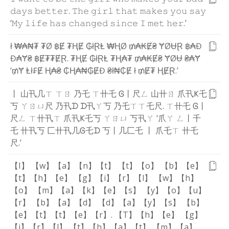
𝚍
𝚊
𝚢
𝚜
𝚋
𝚎
𝚝
𝚝
𝚎
𝚛
.
𝚃
𝚑
𝚎
𝚐
𝚒
𝚛
𝚕
𝚝
𝚑
𝚊
𝚝
𝚖
𝚊
𝚔
𝚎
𝚜
𝚢
𝚘
𝚞
𝚜
𝚊
𝚢
‘
𝙼
𝚢
𝚕
𝚒
𝚏
𝚎
𝚑
𝚊
𝚜
𝚌
𝚑
𝚊
𝚗
𝚐
𝚎
𝚍
𝚜
𝚒
𝚗
𝚌
𝚎
𝙸
𝚖
𝚎
𝚝
𝚑
𝚎
𝚛
.
’
ł
₩
₳
₦
₮
₮
Ø
฿
Ɇ
₮
Ⱨ
Ɇ
₲
ł
Ɽ
Ⱡ
₩
Ⱨ
Ø
₥
₳
₭
Ɇ
₴
Ɏ
Ø
Ʉ
Ɽ
฿
₳
Đ
Đ
₳
Ɏ
₴
฿
Ɇ
₮
₮
Ɇ
Ɽ
.
₮
Ⱨ
Ɇ
₲
ł
Ɽ
Ⱡ
₮
Ⱨ
₳
₮
₥
₳
₭
Ɇ
₴
Ɏ
Ø
Ʉ
₴
₳
Ɏ
‘
₥
Ɏ
Ⱡ
ł
₣
Ɇ
Ⱨ
₳
₴
₵
Ⱨ
₳
₦
₲
Ɇ
Đ
₴
ł
₦
₵
Ɇ
ł
₥
Ɇ
₮
Ⱨ
Ɇ
Ɽ
.
’
丨
山
卂
几
ㄒ
ㄒ
ㄖ
乃
乇
ㄒ
卄
乇
Ꮆ
丨
尺
ㄥ
山
卄
ㄖ
爪
卂
Ҝ
乇
丂
ㄚ
ㄖ
ㄩ
尺
乃
卂
ᗪ
ᗪ
卂
ㄚ
丂
乃
乇
ㄒ
ㄒ
乇
尺
.
ㄒ
卄
乇
Ꮆ
丨
尺
ㄥ
ㄒ
卄
卂
ㄒ
爪
卂
Ҝ
乇
丂
ㄚ
ㄖ
ㄩ
丂
卂
ㄚ
‘
爪
ㄚ
ㄥ
丨
千
乇
卄
卂
丂
匚
卄
卂
几
Ꮆ
乇
ᗪ
丂
丨
几
匚
乇
丨
爪
乇
ㄒ
卄
乇
尺
.
’
【I】
【w】
【a】
【n】
【t】
【t】
【o】
【b】
【e】
【t】
【h】
【e】
【g】
【i】
【r】
【l】
【w】
【h】
【o】
【m】
【a】
【k】
【e】
【s】
【y】
【o】
【u】
【r】
【b】
【a】
【d】
【d】
【a】
【y】
【s】
【b】
【e】
【t】
【t】
【e】
【r】
.
【T】
【h】
【e】
【g】
【i】
【r】
【l】
【t】
【h】
【a】
【t】
【m】
【a】