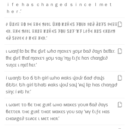
ｉ
ｆ
ｅ
ｈ
ａ
ｓ
ｃ
ｈ
ａ
ｎ
ｇ
ｅ
ｄ
ｓ
ｉ
ｎ
ｃ
ｅ
Ｉ
ｍ
ｅ
ｔ
ｈ
ｅ
ｒ
.
’
ꂑ
ꅏ
ꁲ
ꋊ
ꋖ
ꋖ
ꂦ
ꋰ
ꈼ
ꋖ
ꍩ
ꈼ
ꁅ
ꂑ
ꌅ
꒒
ꅏ
ꍩ
ꂦ
ꂵ
ꁲ
ꀗ
ꈼ
ꌚ
ꐞ
ꂦ
ꐇ
ꌅ
ꋰ
ꁲ
ꂠ
ꂠ
ꁲ
ꐞ
ꌚ
ꋰ
ꈼ
ꋖ
ꋖ
ꈼ
ꌅ
.
ꋖ
ꍩ
ꈼ
ꁅ
ꂑ
ꌅ
꒒
ꋖ
ꍩ
ꁲ
ꋖ
ꂵ
ꁲ
ꀗ
ꈼ
ꌚ
ꐞ
ꂦ
ꐇ
ꌚ
ꁲ
ꐞ
‘
ꂵ
ꐞ
꒒
ꂑ
ꄞ
ꈼ
ꍩ
ꁲ
ꌚ
ꀯ
ꍩ
ꁲ
ꋊ
ꁅ
ꈼ
ꂠ
ꌚ
ꂑ
ꋊ
ꀯ
ꈼ
ꂑ
ꂵ
ꈼ
ꋖ
ꍩ
ꈼ
ꌅ
.
’
เ
ω
α
ɳ
ƭ
ƭ
σ
ɓ
ε
ƭ
ɦ
ε
ɠ
เ
ɾ
ℓ
ω
ɦ
σ
ɱ
α
ҡ
ε
ร
ყ
σ
µ
ɾ
ɓ
α
∂
∂
α
ყ
ร
ɓ
ε
ƭ
ƭ
ε
ɾ
.
ƭ
ɦ
ε
ɠ
เ
ɾ
ℓ
ƭ
ɦ
α
ƭ
ɱ
α
ҡ
ε
ร
ყ
σ
µ
ร
α
ყ
‘
ɱ
ყ
ℓ
เ
ƒ
ε
ɦ
α
ร
c
ɦ
α
ɳ
ɠ
ε
∂
ร
เ
ɳ
c
ε
เ
ɱ
ε
ƭ
ɦ
ε
ɾ
.
’
í
ա
α
ղ
Ե
Ե
օ
ճ
Ե
հ
ց
í
ɾ
l
ա
հ
օ
ต
α
k
s
վ
օ
մ
ɾ
ճ
α
ժ
ժ
α
վ
s
ճ
Ե
Ե
ɾ
.
Ե
հ
ց
í
ɾ
l
Ե
հ
α
Ե
ต
α
k
s
վ
օ
մ
s
α
վ
‘
ต
վ
l
í
բ
հ
α
s
c
հ
α
ղ
ց
ժ
s
í
ղ
c
í
ต
Ե
հ
ɾ
.
’
ι
ω
α
и
τ
τ
ο
ϐ
є
τ
н
є
g
ι
я
ℓ
ω
н
ο
м
α
κ
є
ѕ
γ
ο
υ
я
ϐ
α
∂
∂
α
γ
ѕ
ϐ
є
τ
τ
є
я
.
τ
н
є
g
ι
я
ℓ
τ
н
α
τ
м
α
κ
є
ѕ
γ
ο
υ
ѕ
α
γ
‘
м
γ
ℓ
ι
ƒ
є
н
α
ѕ
ϲ
н
α
и
g
є
∂
ѕ
ι
и
ϲ
є
ι
м
є
τ
н
є
я
.
’