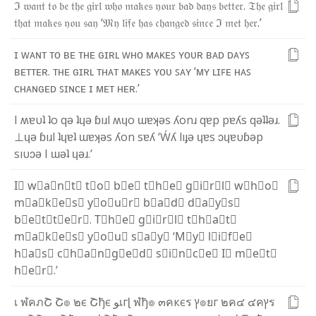
ℑ
𝔴
𝔞
𝔫
𝔱
𝔱
𝔬
𝔟
𝔢
𝔱
𝔥
𝔢
𝔤
𝔦
𝔯
𝔩
𝔴
𝔥
𝔬
𝔪
𝔞
𝔨
𝔢
𝔰
𝔶
𝔬
𝔲
𝔯
𝔟
𝔞
𝔡
𝔡
𝔞
𝔶
𝔰
𝔟
𝔢
𝔱
𝔱
𝔢
𝔯
.
𝔗
𝔥
𝔢
𝔤
𝔦
𝔯
𝔩
𝔱
𝔥
𝔞
𝔱
𝔪
𝔞
𝔨
𝔢
𝔰
𝔶
𝔬
𝔲
𝔰
𝔞
𝔶
‘
𝔐
𝔶
𝔩
𝔦
𝔣
𝔢
𝔥
𝔞
𝔰
𝔠
𝔥
𝔞
𝔫
𝔤
𝔢
𝔡
𝔰
𝔦
𝔫
𝔠
𝔢
ℑ
𝔪
𝔢
𝔱
𝔥
𝔢
𝔯
.
’
ɪ
ᴡ
ᴀ
ɴ
ᴛ
ᴛ
ᴏ
ʙ
ᴇ
ᴛ
ʜ
ᴇ
ɢ
ɪ
ʀ
ʟ
ᴡ
ʜ
ᴏ
ᴍ
ᴀ
ᴋ
ᴇ
ꜱ
ʏ
ᴏ
ᴜ
ʀ
ʙ
ᴀ
ᴅ
ᴅ
ᴀ
ʏ
ꜱ
ʙ
ᴇ
ᴛ
ᴛ
ᴇ
ʀ
.
ᴛ
ʜ
ᴇ
ɢ
ɪ
ʀ
ʟ
ᴛ
ʜ
ᴀ
ᴛ
ᴍ
ᴀ
ᴋ
ᴇ
ꜱ
ʏ
ᴏ
ᴜ
ꜱ
ᴀ
ʏ
‘
ᴍ
ʏ
ʟ
ɪ
ꜰ
ᴇ
ʜ
ᴀ
ꜱ
ᴄ
ʜ
ᴀ
ɴ
ɢ
ᴇ
ᴅ
ꜱ
ɪ
ɴ
ᴄ
ᴇ
ɪ
ᴍ
ᴇ
ᴛ
ʜ
ᴇ
ʀ
.
’
I
ʍ
ɐ
υ
ʇ
ʇ
o
q
ǝ
ʇ
ɥ
ǝ
ɓ
ı
ɹ
l
ʍ
ɥ
o
ɯ
ɐ
ʞ
ǝ
s
ʎ
o
n
ɹ
q
ɐ
p
p
ɐ
ʎ
s
q
ǝ
ʇ
ʇ
ǝ
ɹ
.
⊥
ɥ
ǝ
ɓ
ı
ɹ
l
ʇ
ɥ
ɐ
ʇ
ɯ
ɐ
ʞ
ǝ
s
ʎ
o
n
s
ɐ
ʎ
‘
Ẃ
ʎ
l
ı
ɟ
ǝ
ɥ
ɐ
s
ɔ
ɥ
ɐ
υ
ɓ
ǝ
p
s
ı
υ
ɔ
ǝ
I
ɯ
ǝ
ʇ
ɥ
ǝ
ɹ
.
’
I⃣
w⃣
a⃣
n⃣
t⃣
t⃣
o⃣
b⃣
e⃣
t⃣
h⃣
e⃣
g⃣
i⃣
r⃣
l⃣
w⃣
h⃣
o⃣
m⃣
a⃣
k⃣
e⃣
s⃣
y⃣
o⃣
u⃣
r⃣
b⃣
a⃣
d⃣
d⃣
a⃣
y⃣
s⃣
b⃣
e⃣
t⃣
t⃣
e⃣
r⃣
.
T⃣
h⃣
e⃣
g⃣
i⃣
r⃣
l⃣
t⃣
h⃣
a⃣
t⃣
m⃣
a⃣
k⃣
e⃣
s⃣
y⃣
o⃣
u⃣
s⃣
a⃣
y⃣
‘
M⃣
y⃣
l⃣
i⃣
f⃣
e⃣
h⃣
a⃣
s⃣
c⃣
h⃣
a⃣
n⃣
g⃣
e⃣
d⃣
s⃣
i⃣
n⃣
c⃣
e⃣
I⃣
m⃣
e⃣
t⃣
h⃣
e⃣
r⃣
.
’
เ
ฬ
ค
ภ
Շ
Շ
๏
๒
є
Շ
ђ
є
ﻮ
เ
г
ɭ
ฬ
ђ
๏
๓
ค
к
є
ร
ץ
๏
ย
г
๒
ค
๔
๔
ค
ץ
ร