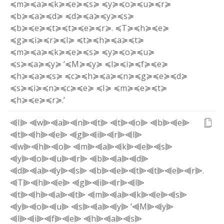
≼m≽
≼a≽
≼k≽
≼e≽
≼s≽
≼y≽
≼o≽
≼u≽
≼r≽
≼b≽
≼a≽
≼d≽
≼d≽
≼a≽
≼y≽
≼s≽
≼b≽
≼e≽
≼t≽
≼t≽
≼e≽
≼r≽
.
≼T≽
≼h≽
≼e≽
≼g≽
≼i≽
≼r≽
≼l≽
≼t≽
≼h≽
≼a≽
≼t≽
≼m≽
≼a≽
≼k≽
≼e≽
≼s≽
≼y≽
≼o≽
≼u≽
≼s≽
≼a≽
≼y≽
‘
≼M≽
≼y≽
≼l≽
≼i≽
≼f≽
≼e≽
≼h≽
≼a≽
≼s≽
≼c≽
≼h≽
≼a≽
≼n≽
≼g≽
≼e≽
≼d≽
≼s≽
≼i≽
≼n≽
≼c≽
≼e≽
≼I≽
≼m≽
≼e≽
≼t≽
≼h≽
≼e≽
≼r≽
.
’
⫷I⫸
⫷w⫸
⫷a⫸
⫷n⫸
⫷t⫸
⫷t⫸
⫷o⫸
⫷b⫸
⫷e⫸
⫷t⫸
⫷h⫸
⫷e⫸
⫷g⫸
⫷i⫸
⫷r⫸
⫷l⫸
⫷w⫸
⫷h⫸
⫷o⫸
⫷m⫸
⫷a⫸
⫷k⫸
⫷e⫸
⫷s⫸
⫷y⫸
⫷o⫸
⫷u⫸
⫷r⫸
⫷b⫸
⫷a⫸
⫷d⫸
⫷d⫸
⫷a⫸
⫷y⫸
⫷s⫸
⫷b⫸
⫷e⫸
⫷t⫸
⫷t⫸
⫷e⫸
⫷r⫸
.
⫷T⫸
⫷h⫸
⫷e⫸
⫷g⫸
⫷i⫸
⫷r⫸
⫷l⫸
⫷t⫸
⫷h⫸
⫷a⫸
⫷t⫸
⫷m⫸
⫷a⫸
⫷k⫸
⫷e⫸
⫷s⫸
⫷y⫸
⫷o⫸
⫷u⫸
⫷s⫸
⫷a⫸
⫷y⫸
‘
⫷M⫸
⫷y⫸
⫷l⫸
⫷i⫸
⫷f⫸
⫷e⫸
⫷h⫸
⫷a⫸
⫷s⫸