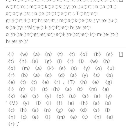
w҉
h҉
o҉
m҉
a҉
k҉
e҉
s҉
y҉
o҉
u҉
r҉
b҉
a҉
d҉
d҉
a҉
y҉
s҉
b҉
e҉
t҉
t҉
e҉
r҉
.
T҉
h҉
e҉
g҉
i҉
r҉
l҉
t҉
h҉
a҉
t҉
m҉
a҉
k҉
e҉
s҉
y҉
o҉
u҉
s҉
a҉
y҉
‘
M҉
y҉
l҉
i҉
f҉
e҉
h҉
a҉
s҉
c҉
h҉
a҉
n҉
g҉
e҉
d҉
s҉
i҉
n҉
c҉
e҉
I҉
m҉
e҉
t҉
h҉
e҉
r҉
.
’
《I》
《w》
《a》
《n》
《t》
《t》
《o》
《b》
《e》
《t》
《h》
《e》
《g》
《i》
《r》
《l》
《w》
《h》
《o》
《m》
《a》
《k》
《e》
《s》
《y》
《o》
《u》
《r》
《b》
《a》
《d》
《d》
《a》
《y》
《s》
《b》
《e》
《t》
《t》
《e》
《r》
.
《T》
《h》
《e》
《g》
《i》
《r》
《l》
《t》
《h》
《a》
《t》
《m》
《a》
《k》
《e》
《s》
《y》
《o》
《u》
《s》
《a》
《y》
‘
《M》
《y》
《l》
《i》
《f》
《e》
《h》
《a》
《s》
《c》
《h》
《a》
《n》
《g》
《e》
《d》
《s》
《i》
《n》
《c》
《e》
《I》
《m》
《e》
《t》
《h》
《e》
《r》
.
’