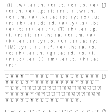
〔I〕
﹝w﹞
﹝a﹞
﹝n﹞
﹝t﹞
﹝t﹞
﹝o﹞
﹝b﹞
﹝e﹞
﹝t﹞
﹝h﹞
﹝e﹞
﹝g﹞
﹝i﹞
﹝r﹞
﹝l﹞
﹝w﹞
﹝h﹞
﹝o﹞
﹝m﹞
﹝a﹞
﹝k﹞
﹝e﹞
﹝s﹞
﹝y﹞
﹝o﹞
﹝u﹞
﹝r﹞
﹝b﹞
﹝a﹞
﹝d﹞
﹝d﹞
﹝a﹞
﹝y﹞
﹝s﹞
﹝b﹞
﹝e﹞
﹝t﹞
﹝t﹞
﹝e﹞
﹝r﹞
.
〔T〕
﹝h﹞
﹝e﹞
﹝g﹞
﹝i﹞
﹝r﹞
﹝l﹞
﹝t﹞
﹝h﹞
﹝a﹞
﹝t﹞
﹝m﹞
﹝a﹞
﹝k﹞
﹝e﹞
﹝s﹞
﹝y﹞
﹝o﹞
﹝u﹞
﹝s﹞
﹝a﹞
﹝y﹞
‘
〔M〕
﹝y﹞
﹝l﹞
﹝i﹞
﹝f﹞
﹝e﹞
﹝h﹞
﹝a﹞
﹝s﹞
﹝c﹞
﹝h﹞
﹝a﹞
﹝n﹞
﹝g﹞
﹝e﹞
﹝d﹞
﹝s﹞
﹝i﹞
﹝n﹞
﹝c﹞
﹝e﹞
〔I〕
﹝m﹞
﹝e﹞
﹝t﹞
﹝h﹞
﹝e﹞
﹝r﹞
.
’
🇮
🇼
🇦
🇳
🇹
🇹
🇴
🇧
🇪
🇹
🇭
🇪
🇬
🇮
🇷
🇱
🇼
🇭
🇴
🇲
🇦
🇰
🇪
🇸
🇾
🇴
🇺
🇷
🇧
🇦
🇩
🇩
🇦
🇾
🇸
🇧
🇪
🇹
🇹
🇪
🇷
.
🇹
🇭
🇪
🇬
🇮
🇷
🇱
🇹
🇭
🇦
🇹
🇲
🇦
🇰
🇪
🇸
🇾
🇴
🇺
🇸
🇦
🇾
‘
🇲
🇾
🇱
🇮
🇫
🇪
🇭
🇦
🇸
🇨
🇭
🇦
🇳
🇬
🇪
🇩
🇸
🇮
🇳
🇨
🇪
🇮
🇲
🇪
🇹
🇭
🇪
🇷
.
’
I҉
w҉
a҉
n҉
t҉
t҉
o҉
b҉
e҉
t҉
h҉
e҉
g҉
i҉
r҉
l҉