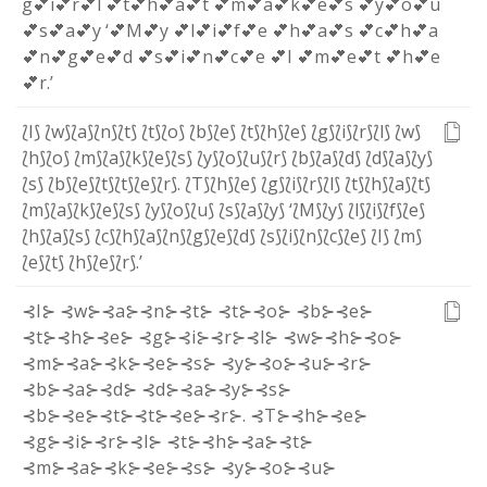
g
💕i
💕r
💕l
💕t
💕h
💕a
💕t
💕m
💕a
💕k
💕e
💕s
💕y
💕o
💕u
💕s
💕a
💕y
‘
💕M
💕y
💕l
💕i
💕f
💕e
💕h
💕a
💕s
💕c
💕h
💕a
💕n
💕g
💕e
💕d
💕s
💕i
💕n
💕c
💕e
💕I
💕m
💕e
💕t
💕h
💕e
💕r
.
’
⟅I⟆
⟅w⟆
⟅a⟆
⟅n⟆
⟅t⟆
⟅t⟆
⟅o⟆
⟅b⟆
⟅e⟆
⟅t⟆
⟅h⟆
⟅e⟆
⟅g⟆
⟅i⟆
⟅r⟆
⟅l⟆
⟅w⟆
⟅h⟆
⟅o⟆
⟅m⟆
⟅a⟆
⟅k⟆
⟅e⟆
⟅s⟆
⟅y⟆
⟅o⟆
⟅u⟆
⟅r⟆
⟅b⟆
⟅a⟆
⟅d⟆
⟅d⟆
⟅a⟆
⟅y⟆
⟅s⟆
⟅b⟆
⟅e⟆
⟅t⟆
⟅t⟆
⟅e⟆
⟅r⟆
.
⟅T⟆
⟅h⟆
⟅e⟆
⟅g⟆
⟅i⟆
⟅r⟆
⟅l⟆
⟅t⟆
⟅h⟆
⟅a⟆
⟅t⟆
⟅m⟆
⟅a⟆
⟅k⟆
⟅e⟆
⟅s⟆
⟅y⟆
⟅o⟆
⟅u⟆
⟅s⟆
⟅a⟆
⟅y⟆
‘
⟅M⟆
⟅y⟆
⟅l⟆
⟅i⟆
⟅f⟆
⟅e⟆
⟅h⟆
⟅a⟆
⟅s⟆
⟅c⟆
⟅h⟆
⟅a⟆
⟅n⟆
⟅g⟆
⟅e⟆
⟅d⟆
⟅s⟆
⟅i⟆
⟅n⟆
⟅c⟆
⟅e⟆
⟅I⟆
⟅m⟆
⟅e⟆
⟅t⟆
⟅h⟆
⟅e⟆
⟅r⟆
.
’
⊰I⊱
⊰w⊱
⊰a⊱
⊰n⊱
⊰t⊱
⊰t⊱
⊰o⊱
⊰b⊱
⊰e⊱
⊰t⊱
⊰h⊱
⊰e⊱
⊰g⊱
⊰i⊱
⊰r⊱
⊰l⊱
⊰w⊱
⊰h⊱
⊰o⊱
⊰m⊱
⊰a⊱
⊰k⊱
⊰e⊱
⊰s⊱
⊰y⊱
⊰o⊱
⊰u⊱
⊰r⊱
⊰b⊱
⊰a⊱
⊰d⊱
⊰d⊱
⊰a⊱
⊰y⊱
⊰s⊱
⊰b⊱
⊰e⊱
⊰t⊱
⊰t⊱
⊰e⊱
⊰r⊱
.
⊰T⊱
⊰h⊱
⊰e⊱
⊰g⊱
⊰i⊱
⊰r⊱
⊰l⊱
⊰t⊱
⊰h⊱
⊰a⊱
⊰t⊱
⊰m⊱
⊰a⊱
⊰k⊱
⊰e⊱
⊰s⊱
⊰y⊱
⊰o⊱
⊰u⊱