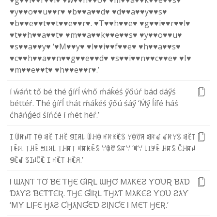
♥g♥
♥i♥
♥r♥
♥l♥
♥w♥
♥h♥
♥o♥
♥m♥
♥a♥
♥k♥
♥e♥
♥s♥
♥y♥
♥o♥
♥u♥
♥r♥
♥b♥
♥a♥
♥d♥
♥d♥
♥a♥
♥y♥
♥s♥
♥b♥
♥e♥
♥t♥
♥t♥
♥e♥
♥r♥
.
♥T♥
♥h♥
♥e♥
♥g♥
♥i♥
♥r♥
♥l♥
♥t♥
♥h♥
♥a♥
♥t♥
♥m♥
♥a♥
♥k♥
♥e♥
♥s♥
♥y♥
♥o♥
♥u♥
♥s♥
♥a♥
♥y♥
‘
♥M♥
♥y♥
♥l♥
♥i♥
♥f♥
♥e♥
♥h♥
♥a♥
♥s♥
♥c♥
♥h♥
♥a♥
♥n♥
♥g♥
♥e♥
♥d♥
♥s♥
♥i♥
♥n♥
♥c♥
♥e♥
♥I♥
♥m♥
♥e♥
♥t♥
♥h♥
♥e♥
♥r♥
.
’
í
ẃ
á
ń
t
t
ő
b
é
t
h
é
ǵ
í
ŕ
ĺ
ẃ
h
ő
ḿ
á
ḱ
é
ś
ӳ
ő
ú
ŕ
b
á
d
d
á
ӳ
ś
b
é
t
t
é
ŕ
.
T
h
é
ǵ
í
ŕ
ĺ
t
h
á
t
ḿ
á
ḱ
é
ś
ӳ
ő
ú
ś
á
ӳ
‘
Ḿ
ӳ
ĺ
í
f
é
h
á
ś
ć
h
á
ń
ǵ
é
d
ś
í
ń
ć
é
í
ḿ
é
t
h
é
ŕ
.
’
ꀤ
ꅏ
ꍏ
ꈤ
꓄
꓄
ꂦ
ꌃ
ꍟ
꓄
ꃅ
ꍟ
ꁅ
ꀤ
ꋪ
꒒
ꅏ
ꃅ
ꂦ
ꎭ
ꍏ
ꀘ
ꍟ
ꌗ
ꌩ
ꂦ
ꀎ
ꋪ
ꌃ
ꍏ
ꀸ
ꀸ
ꍏ
ꌩ
ꌗ
ꌃ
ꍟ
꓄
꓄
ꍟ
ꋪ
.
꓄
ꃅ
ꍟ
ꁅ
ꀤ
ꋪ
꒒
꓄
ꃅ
ꍏ
꓄
ꎭ
ꍏ
ꀘ
ꍟ
ꌗ
ꌩ
ꂦ
ꀎ
ꌗ
ꍏ
ꌩ
‘
ꎭ
ꌩ
꒒
ꀤ
ꎇ
ꍟ
ꃅ
ꍏ
ꌗ
ꉓ
ꃅ
ꍏ
ꈤ
ꁅ
ꍟ
ꀸ
ꌗ
ꀤ
ꈤ
ꉓ
ꍟ
ꀤ
ꎭ
ꍟ
꓄
ꃅ
ꍟ
ꋪ
.
’
Ɩ
Ɯ
ƛ
Ɲ
Ƭ
Ƭ
Ơ
Ɓ
Є
Ƭ
Ӈ
Є
Ɠ
Ɩ
Ʀ
Լ
Ɯ
Ӈ
Ơ
M
ƛ
Ƙ
Є
Ƨ
Ƴ
Ơ
Ʋ
Ʀ
Ɓ
ƛ
Ɗ
Ɗ
ƛ
Ƴ
Ƨ
Ɓ
Є
Ƭ
Ƭ
Є
Ʀ
.
Ƭ
Ӈ
Є
Ɠ
Ɩ
Ʀ
Լ
Ƭ
Ӈ
ƛ
Ƭ
M
ƛ
Ƙ
Є
Ƨ
Ƴ
Ơ
Ʋ
Ƨ
ƛ
Ƴ
‘
M
Ƴ
Լ
Ɩ
Ƒ
Є
Ӈ
ƛ
Ƨ
Ƈ
Ӈ
ƛ
Ɲ
Ɠ
Є
Ɗ
Ƨ
Ɩ
Ɲ
Ƈ
Є
Ɩ
M
Є
Ƭ
Ӈ
Є
Ʀ
.
’