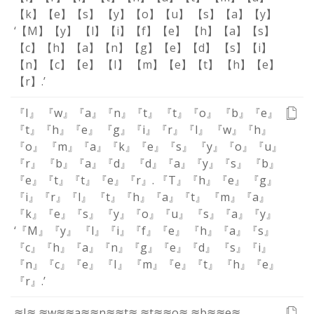
【k】
【e】
【s】
【y】
【o】
【u】
【s】
【a】
【y】
‘
【M】
【y】
【l】
【i】
【f】
【e】
【h】
【a】
【s】
【c】
【h】
【a】
【n】
【g】
【e】
【d】
【s】
【i】
【n】
【c】
【e】
【I】
【m】
【e】
【t】
【h】
【e】
【r】
.
’
『I』
『w』
『a』
『n』
『t』
『t』
『o』
『b』
『e』
『t』
『h』
『e』
『g』
『i』
『r』
『l』
『w』
『h』
『o』
『m』
『a』
『k』
『e』
『s』
『y』
『o』
『u』
『r』
『b』
『a』
『d』
『d』
『a』
『y』
『s』
『b』
『e』
『t』
『t』
『e』
『r』
.
『T』
『h』
『e』
『g』
『i』
『r』
『l』
『t』
『h』
『a』
『t』
『m』
『a』
『k』
『e』
『s』
『y』
『o』
『u』
『s』
『a』
『y』
‘
『M』
『y』
『l』
『i』
『f』
『e』
『h』
『a』
『s』
『c』
『h』
『a』
『n』
『g』
『e』
『d』
『s』
『i』
『n』
『c』
『e』
『I』
『m』
『e』
『t』
『h』
『e』
『r』
.
’
≋I≋
≋w≋
≋a≋
≋n≋
≋t≋
≋t≋
≋o≋
≋b≋
≋e≋