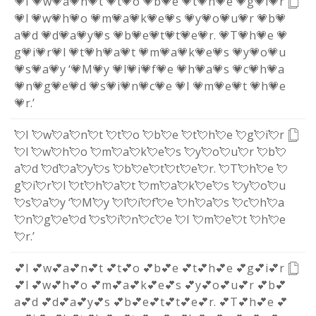
💗I
💗w
💗a
💗n
💗t
💗t
💗o
💗b
💗e
💗t
💗h
💗e
💗g
💗i
💗r
💗l
💗w
💗h
💗o
💗m
💗a
💗k
💗e
💗s
💗y
💗o
💗u
💗r
💗b
💗
a
💗d
💗d
💗a
💗y
💗s
💗b
💗e
💗t
💗t
💗e
💗r
.
💗T
💗h
💗e
💗
g
💗i
💗r
💗l
💗t
💗h
💗a
💗t
💗m
💗a
💗k
💗e
💗s
💗y
💗o
💗u
💗s
💗a
💗y
‘
💗M
💗y
💗l
💗i
💗f
💗e
💗h
💗a
💗s
💗c
💗h
💗a
💗n
💗g
💗e
💗d
💗s
💗i
💗n
💗c
💗e
💗I
💗m
💗e
💗t
💗h
💗e
💗r
.
’
💘I
💘w
💘a
💘n
💘t
💘t
💘o
💘b
💘e
💘t
💘h
💘e
💘g
💘i
💘r
💘l
💘w
💘h
💘o
💘m
💘a
💘k
💘e
💘s
💘y
💘o
💘u
💘r
💘b
💘
a
💘d
💘d
💘a
💘y
💘s
💘b
💘e
💘t
💘t
💘e
💘r
.
💘T
💘h
💘e
💘
g
💘i
💘r
💘l
💘t
💘h
💘a
💘t
💘m
💘a
💘k
💘e
💘s
💘y
💘o
💘u
💘s
💘a
💘y
‘
💘M
💘y
💘l
💘i
💘f
💘e
💘h
💘a
💘s
💘c
💘h
💘a
💘n
💘g
💘e
💘d
💘s
💘i
💘n
💘c
💘e
💘I
💘m
💘e
💘t
💘h
💘e
💘r
.
’
💕I
💕w
💕a
💕n
💕t
💕t
💕o
💕b
💕e
💕t
💕h
💕e
💕g
💕i
💕r
💕l
💕w
💕h
💕o
💕m
💕a
💕k
💕e
💕s
💕y
💕o
💕u
💕r
💕b
💕
a
💕d
💕d
💕a
💕y
💕s
💕b
💕e
💕t
💕t
💕e
💕r
.
💕T
💕h
💕e
💕