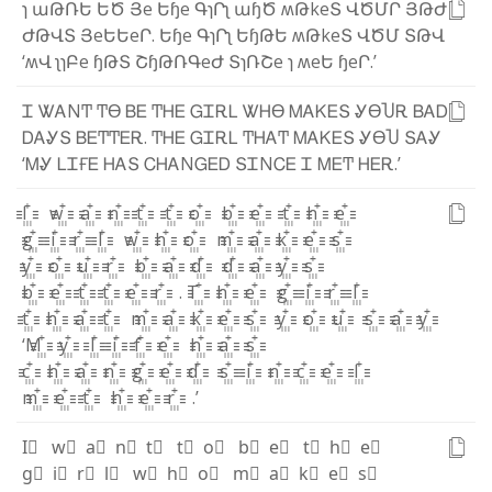
ɿ
ա
Թ
Ռ
Ե
Ե
Ծ
Յ
e
Ե
ɧ
e
Գ
ɿ
Ր
ʅ
ա
ɧ
Ծ
ʍ
Թ
k
e
Տ
Վ
Ծ
Մ
Ր
Յ
Թ
Ժ
Ժ
Թ
Վ
Տ
Յ
e
Ե
Ե
e
Ր
.
Ե
ɧ
e
Գ
ɿ
Ր
ʅ
Ե
ɧ
Թ
Ե
ʍ
Թ
k
e
Տ
Վ
Ծ
Մ
Տ
Թ
Վ
‘
ʍ
Վ
ʅ
ɿ
Բ
e
ɧ
Թ
Տ
Շ
ɧ
Թ
Ռ
Գ
e
Ժ
Տ
ɿ
Ռ
Շ
e
ɿ
ʍ
e
Ե
ɧ
e
Ր
.
’
Ꮖ
Ꮤ
Ꭺ
Ν
Ͳ
Ͳ
ϴ
Ᏼ
Ꭼ
Ͳ
Ꮋ
Ꭼ
Ꮐ
Ꮖ
Ꭱ
Ꮮ
Ꮤ
Ꮋ
ϴ
Ꮇ
Ꭺ
Ꮶ
Ꭼ
Տ
Ꮍ
ϴ
Ⴎ
Ꭱ
Ᏼ
Ꭺ
Ꭰ
Ꭰ
Ꭺ
Ꮍ
Տ
Ᏼ
Ꭼ
Ͳ
Ͳ
Ꭼ
Ꭱ
.
Ͳ
Ꮋ
Ꭼ
Ꮐ
Ꮖ
Ꭱ
Ꮮ
Ͳ
Ꮋ
Ꭺ
Ͳ
Ꮇ
Ꭺ
Ꮶ
Ꭼ
Տ
Ꮍ
ϴ
Ⴎ
Տ
Ꭺ
Ꮍ
‘
Ꮇ
Ꮍ
Ꮮ
Ꮖ
Ғ
Ꭼ
Ꮋ
Ꭺ
Տ
Ꮯ
Ꮋ
Ꭺ
Ν
Ꮐ
Ꭼ
Ꭰ
Տ
Ꮖ
Ν
Ꮯ
Ꭼ
Ꮖ
Ꮇ
Ꭼ
Ͳ
Ꮋ
Ꭼ
Ꭱ
.
’
I꙲
w꙲
a꙲
n꙲
t꙲
t꙲
o꙲
b꙲
e꙲
t꙲
h꙲
e꙲
g꙲
i꙲
r꙲
l꙲
w꙲
h꙲
o꙲
m꙲
a꙲
k꙲
e꙲
s꙲
y꙲
o꙲
u꙲
r꙲
b꙲
a꙲
d꙲
d꙲
a꙲
y꙲
s꙲
b꙲
e꙲
t꙲
t꙲
e꙲
r꙲
.
T꙲
h꙲
e꙲
g꙲
i꙲
r꙲
l꙲
t꙲
h꙲
a꙲
t꙲
m꙲
a꙲
k꙲
e꙲
s꙲
y꙲
o꙲
u꙲
s꙲
a꙲
y꙲
‘
M꙲
y꙲
l꙲
i꙲
f꙲
e꙲
h꙲
a꙲
s꙲
c꙲
h꙲
a꙲
n꙲
g꙲
e꙲
d꙲
s꙲
i꙲
n꙲
c꙲
e꙲
I꙲
m꙲
e꙲
t꙲
h꙲
e꙲
r꙲
.
’
I⃫
w⃫
a⃫
n⃫
t⃫
t⃫
o⃫
b⃫
e⃫
t⃫
h⃫
e⃫
g⃫
i⃫
r⃫
l⃫
w⃫
h⃫
o⃫
m⃫
a⃫
k⃫
e⃫
s⃫