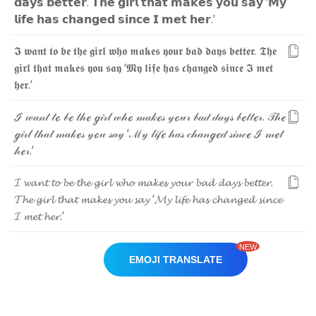
𝗱
𝗮
𝘆
𝘀
𝗯
𝗲
𝘁
𝘁
𝗲
𝗿
.
𝗧
𝗵
𝗲
𝗴
𝗶
𝗿
𝗹
𝘁
𝗵
𝗮
𝘁
𝗺
𝗮
𝗸
𝗲
𝘀
𝘆
𝗼
𝘂
𝘀
𝗮
𝘆
‘
𝗠
𝘆
𝗹
𝗶
𝗳
𝗲
𝗵
𝗮
𝘀
𝗰
𝗵
𝗮
𝗻
𝗴
𝗲
𝗱
𝘀
𝗶
𝗻
𝗰
𝗲
𝗜
𝗺
𝗲
𝘁
𝗵
𝗲
𝗿
.
’
𝕴
𝖜
𝖆
𝖓
𝖙
𝖙
𝖔
𝖇
𝖊
𝖙
𝖍
𝖊
𝖌
𝖎
𝖗
𝖑
𝖜
𝖍
𝖔
𝖒
𝖆
𝖐
𝖊
𝖘
𝖞
𝖔
𝖚
𝖗
𝖇
𝖆
𝖉
𝖉
𝖆
𝖞
𝖘
𝖇
𝖊
𝖙
𝖙
𝖊
𝖗
.
𝕿
𝖍
𝖊
𝖌
𝖎
𝖗
𝖑
𝖙
𝖍
𝖆
𝖙
𝖒
𝖆
𝖐
𝖊
𝖘
𝖞
𝖔
𝖚
𝖘
𝖆
𝖞
‘
𝕸
𝖞
𝖑
𝖎
𝖋
𝖊
𝖍
𝖆
𝖘
𝖈
𝖍
𝖆
𝖓
𝖌
𝖊
𝖉
𝖘
𝖎
𝖓
𝖈
𝖊
𝕴
𝖒
𝖊
𝖙
𝖍
𝖊
𝖗
.
’
ℐ
𝓌
𝒶
𝓃
𝓉
𝓉
ℴ
𝒷
ℯ
𝓉
𝒽
ℯ
ℊ
𝒾
𝓇
𝓁
𝓌
𝒽
ℴ
𝓂
𝒶
𝓀
ℯ
𝓈
𝓎
ℴ
𝓊
𝓇
𝒷
𝒶
𝒹
𝒹
𝒶
𝓎
𝓈
𝒷
ℯ
𝓉
𝓉
ℯ
𝓇
.
𝒯
𝒽
ℯ
ℊ
𝒾
𝓇
𝓁
𝓉
𝒽
𝒶
𝓉
𝓂
𝒶
𝓀
ℯ
𝓈
𝓎
ℴ
𝓊
𝓈
𝒶
𝓎
‘
ℳ
𝓎
𝓁
𝒾
𝒻
ℯ
𝒽
𝒶
𝓈
𝒸
𝒽
𝒶
𝓃
ℊ
ℯ
𝒹
𝓈
𝒾
𝓃
𝒸
ℯ
ℐ
𝓂
ℯ
𝓉
𝒽
ℯ
𝓇
.
’
𝓘
𝔀
𝓪
𝓷
𝓽
𝓽
𝓸
𝓫
𝓮
𝓽
𝓱
𝓮
𝓰
𝓲
𝓻
𝓵
𝔀
𝓱
𝓸
𝓶
𝓪
𝓴
𝓮
𝓼
𝔂
𝓸
𝓾
𝓻
𝓫
𝓪
𝓭
𝓭
𝓪
𝔂
𝓼
𝓫
𝓮
𝓽
𝓽
𝓮
𝓻
.
𝓣
𝓱
𝓮
𝓰
𝓲
𝓻
𝓵
𝓽
𝓱
𝓪
𝓽
𝓶
𝓪
𝓴
𝓮
𝓼
𝔂
𝓸
𝓾
𝓼
𝓪
𝔂
‘
𝓜
𝔂
𝓵
𝓲
𝓯
𝓮
𝓱
𝓪
𝓼
𝓬
𝓱
𝓪
𝓷
𝓰
𝓮
𝓭
𝓼
𝓲
𝓷
𝓬
𝓮
𝓘
𝓶
𝓮
𝓽
𝓱
𝓮
𝓻
.
’
NEW
EMOJI TRANSLATE