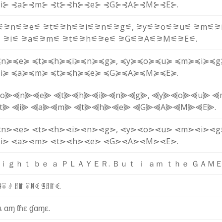
i⊱
⊰a⊱
⊰m⊱
⊰t⊱
⊰h⊱
⊰e⊱
⊰G⊱
⊰A⊱
⊰M⊱
⊰E⊱
.
⚟
⚞n⚟
⚞e⚟
⚞t⚟
⚞h⚟
⚞i⚟
⚞n⚟
⚞g⚟
,
⚞y⚟
⚞o⚟
⚞u⚟
⚞m⚟
⚞
⚟
⚞i⚟
⚞a⚟
⚞m⚟
⚞t⚟
⚞h⚟
⚞e⚟
⚞G⚟
⚞A⚟
⚞M⚟
⚞E⚟
.
≼n≽
≼e≽
≼t≽
≼h≽
≼i≽
≼n≽
≼g≽
,
≼y≽
≼o≽
≼u≽
≼m≽
≼i≽
≼g
i≽
≼a≽
≼m≽
≼t≽
≼h≽
≼e≽
≼G≽
≼A≽
≼M≽
≼E≽
.
o⫸
⫷n⫸
⫷e⫸
⫷t⫸
⫷h⫸
⫷i⫸
⫷n⫸
⫷g⫸
,
⫷y⫸
⫷o⫸
⫷u⫸
⫷
t⫸
⫷i⫸
⫷a⫸
⫷m⫸
⫷t⫸
⫷h⫸
⫷e⫸
⫷G⫸
⫷A⫸
⫷M⫸
⫷E⫸
.
⋖n⋗
⋖e⋗
⋖t⋗
⋖h⋗
⋖i⋗
⋖n⋗
⋖g⋗
,
⋖y⋗
⋖o⋗
⋖u⋗
⋖m⋗
⋖i⋗
⋖g
i⋗
⋖a⋗
⋖m⋗
⋖t⋗
⋖h⋗
⋖e⋗
⋖G⋗
⋖A⋗
⋖M⋗
⋖E⋗
.
ｉ
ｇ
ｈ
ｔ
ｂ
ｅ
ａ
Ｐ
Ｌ
Ａ
Ｙ
Ｅ
Ｒ
.
Ｂ
ｕ
ｔ
ｉ
ａ
ｍ
ｔ
ｈ
ｅ
Ｇ
Ａ
Ｍ
ꐇ
ꋖ
ꂑ
ꁲ
ꂵ
ꋖ
ꍩ
ꈼ
ꁅ
ꁲ
ꂵ
ꈼ
.
เ
α
ɱ
ƭ
ɦ
ε
ɠ
α
ɱ
ε
.