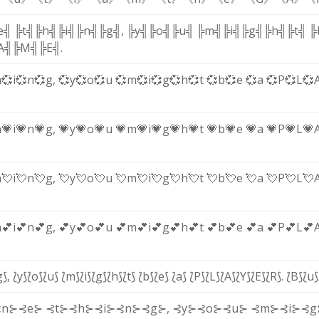
e╣
╠t╣
╠h╣
╠i╣
╠n╣
╠g╣
,
╠y╣
╠o╣
╠u╣
╠m╣
╠i╣
╠g╣
╠h╣
╠t╣
╠
A╣
╠M╣
╠E╣
.
h
💞i
💞n
💞g
,
💞y
💞o
💞u
💞m
💞i
💞g
💞h
💞t
💞b
💞e
💞a
💞P
💞L
💞
h
💗i
💗n
💗g
,
💗y
💗o
💗u
💗m
💗i
💗g
💗h
💗t
💗b
💗e
💗a
💗P
💗L
💗
h
💘i
💘n
💘g
,
💘y
💘o
💘u
💘m
💘i
💘g
💘h
💘t
💘b
💘e
💘a
💘P
💘L
💘
h
💕i
💕n
💕g
,
💕y
💕o
💕u
💕m
💕i
💕g
💕h
💕t
💕b
💕e
💕a
💕P
💕L
💕
g⟆
,
⟅y⟆
⟅o⟆
⟅u⟆
⟅m⟆
⟅i⟆
⟅g⟆
⟅h⟆
⟅t⟆
⟅b⟆
⟅e⟆
⟅a⟆
⟅P⟆
⟅L⟆
⟅A⟆
⟅Y⟆
⟅E⟆
⟅R⟆
.
⟅B⟆
⟅u⟆
⊰n⊱
⊰e⊱
⊰t⊱
⊰h⊱
⊰i⊱
⊰n⊱
⊰g⊱
,
⊰y⊱
⊰o⊱
⊰u⊱
⊰m⊱
⊰i⊱
⊰g