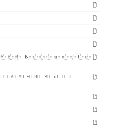
꙲
Y꙲
E꙲
R꙲
.
B꙲
u꙲
t꙲
i꙲
a꙲
m꙲
t꙲
h꙲
e꙲
⃫
L⃫
A⃫
Y⃫
E⃫
R⃫
.
B⃫
u⃫
t⃫
i⃫