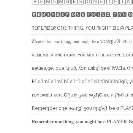
🅁
🄴
🄼
🄴
🄼
🄱
🄴
🅁
🄾
🄽
🄴
🅃
🄷
🄸
🄽
🆁
🅴
🅼
🅴
🅼
🅱
🅴
🆁
🅾
🅽
🅴
🆃
🅷
🅸
🅽
🅶
,
🆈
🅾
🆄
🅼
ᖇ
E
ᗰ
E
ᗰ
ᗷ
E
ᖇ
O
ᑎ
E
T
ᕼ
I
ᑎ
G
,
Y
O
ᑌ
ᗰ
I
G
ᕼ
T
ᗷ
E
ᗩ
ᑭ
ᒪ
ℜ
𝔢
𝔪
𝔢
𝔪
𝔟
𝔢
𝔯
𝔬
𝔫
𝔢
𝔱
𝔥
𝔦
𝔫
𝔤
,
𝔶
𝔬
𝔲
𝔪
𝔦
𝔤
𝔥
𝔱
𝔟
𝔢
𝔞
𝔓
𝔏
𝔄
𝔜
𝔈
ℜ
.
𝔅
𝔲
𝔱
𝔦
ʀ
ᴇ
ᴍ
ᴇ
ᴍ
ʙ
ᴇ
ʀ
ᴏ
ɴ
ᴇ
ᴛ
ʜ
ɪ
ɴ
ɢ
,
ʏ
ᴏ
ᴜ
ᴍ
ɪ
ɢ
ʜ
ᴛ
ʙ
ᴇ
ᴀ
ᴘ
ʟ
ᴀ
ʏ
ᴇ
ʀ
.
ʙ
ᴜ
ᴚ
ǝ
ɯ
ǝ
ɯ
q
ǝ
ɹ
o
υ
ǝ
ʇ
ɥ
ı
υ
ɓ
,
ʎ
o
n
ɯ
ı
ɓ
ɥ
ʇ
q
ǝ
ɐ
˥
∀
⅄
Ǝ
ᴚ
.
ᙠ
R⃣
e⃣
m⃣
e⃣
m⃣
b⃣
e⃣
r⃣
o⃣
n⃣
e⃣
t⃣
h⃣
i⃣
n⃣
g⃣
,
y
г
є
๓
є
๓
๒
є
г
๏
ภ
є
Շ
ђ
เ
ภ
ץ
,
ﻮ
๏
ย
๓
เ
ﻮ
ђ
Շ
๒
є
ค
ק
ɭ
ค
ץ
є
г
.
R
ҽ
ɱ
ҽ
ɱ
Ⴆ
ҽ
ɾ
σ
ɳ
ҽ
ƚ
ԋ
ι
ɳ
ɠ
,
ყ
σ
υ
ɱ
ι
ɠ
ԋ
ƚ
Ⴆ
ҽ
α
P
L
A
Y
𝐑
𝐞
𝐦
𝐞
𝐦
𝐛
𝐞
𝐫
𝐨
𝐧
𝐞
𝐭
𝐡
𝐢
𝐧
𝐠
,
𝐲
𝐨
𝐮
𝐦
𝐢
𝐠
𝐡
𝐭
𝐛
𝐞
𝐚
𝐏
𝐋
𝐀
𝐘
𝐄
𝐑
.
𝐁