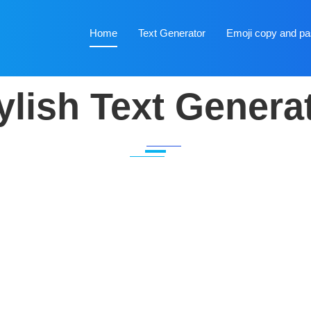
Home
Text Generator
Emoji copy and pa
ylish Text Genera