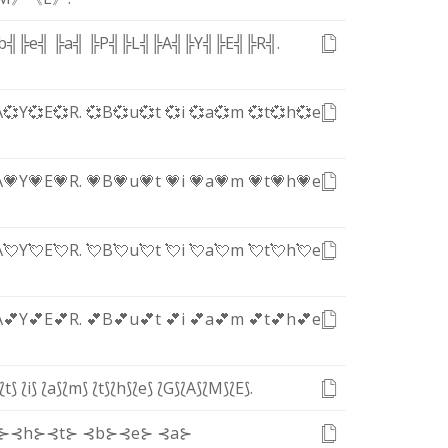
b╣
╠e╣
╠a╣
╠P╣
╠L╣
╠A╣
╠Y╣
╠E╣
╠R╣
.
A
💞Y
💞E
💞R
.
💞B
💞u
💞t
💞i
💞a
💞m
💞t
💞h
💞e
A
💗Y
💗E
💗R
.
💗B
💗u
💗t
💗i
💗a
💗m
💗t
💗h
💗e
A
💘Y
💘E
💘R
.
💘B
💘u
💘t
💘i
💘a
💘m
💘t
💘h
💘e
A
💕Y
💕E
💕R
.
💕B
💕u
💕t
💕i
💕a
💕m
💕t
💕h
💕e
⟅t⟆
⟅i⟆
⟅a⟆
⟅m⟆
⟅t⟆
⟅h⟆
⟅e⟆
⟅G⟆
⟅A⟆
⟅M⟆
⟅E⟆
.
⊱
⊰h⊱
⊰t⊱
⊰b⊱
⊰e⊱
⊰a⊱