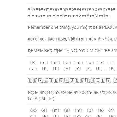
♥R♥
♥e♥
♥m♥
♥e♥
♥m♥
♥b♥
♥e♥
♥r♥
♥o♥
♥n♥
♥e♥
♥i♥
♥a♥
♥m♥
♥t♥
♥h♥
♥e♥
♥G♥
♥A♥
♥M♥
♥E♥
.
Ŕ
é
ḿ
é
ḿ
b
é
ŕ
ő
ń
é
t
h
í
ń
ǵ
,
ӳ
ő
ú
ḿ
í
ǵ
h
t
b
é
á
Ṕ
Ĺ
Á
Ӳ
É
ꋪ
ꍟ
ꎭ
ꍟ
ꎭ
ꌃ
ꍟ
ꋪ
ꂦ
ꈤ
ꍟ
꓄
ꃅ
ꀤ
ꈤ
ꁅ
,
ꌩ
ꂦ
ꀎ
ꎭ
ꀤ
ꁅ
ꃅ
꓄
ꌃ
ꍟ
ꍏ
ᖘ
꒒
ꍏ
ꌩ
ꍟ
ꋪ
.
ꌃ
Ʀ
Є
M
Є
M
Ɓ
Є
Ʀ
Ơ
Ɲ
Є
Ƭ
Ӈ
Ɩ
Ɲ
Ɠ
,
Ƴ
Ơ
Ʋ
M
Ɩ
Ɠ
Ӈ
Ƭ
Ɓ
Є
ƛ
〔R〕
﹝e﹞
﹝m﹞
﹝e﹞
﹝m﹞
﹝b﹞
﹝e﹞
﹝r﹞
﹝a﹞
〔P〕
〔L〕
〔A〕
〔Y〕
〔E〕
〔R〕
.
〔B
🇷
🇪
🇲
🇪
🇲
🇧
🇪
🇷
🇴
🇳
🇪
🇹
🇭
🇮
🇳
🇬
,

R҉
e҉
m҉
e҉
m҉
b҉
e҉
r҉
o҉
n҉
e҉
t҉
h҉
i
G҉
A҉
M҉
E҉
.
《R》
《e》
《m》
《e》
《m》
《b》
《e》
《r》
《a》
《P》
《L》
《A》
《Y》
《E》
《R》
.
《B