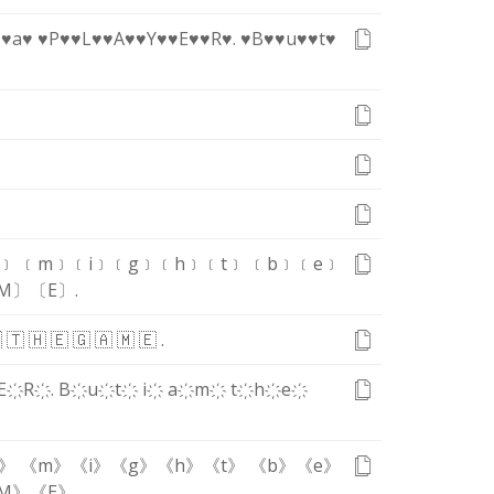
♥a♥
♥P♥
♥L♥
♥A♥
♥Y♥
♥E♥
♥R♥
.
♥B♥
♥u♥
♥t♥
﹞
﹝m﹞
﹝i﹞
﹝g﹞
﹝h﹞
﹝t﹞
﹝b﹞
﹝e﹞
M〕
〔E〕
.

🇹
🇭
🇪
🇬
🇦
🇲
🇪
.
E҉
R҉
.
B҉
u҉
t҉
i҉
a҉
m҉
t҉
h҉
e҉
》
《m》
《i》
《g》
《h》
《t》
《b》
《e》
M》
《E》
.