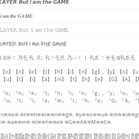
𝙇
𝘼
𝙔
𝙀
𝙍
.
𝘽
𝙪
𝙩
𝙞
𝙖
𝙢
𝙩
𝙝
𝙚
𝙂
𝘼
𝙈
𝙀
.
𝒊
𝒂
𝒎
𝒕
𝒉
𝒆
𝑮
𝑨
𝑴
𝑬
.
𝙻
𝙰
𝚈
𝙴
𝚁
.
𝙱
𝚞
𝚝
𝚒
𝚊
𝚖
𝚝
𝚑
𝚎
𝙶
𝙰
𝙼
𝙴
.
Ⱡ
₳
Ɏ
Ɇ
Ɽ
.
฿
Ʉ
₮
ł
₳
₥
₮
Ⱨ
Ɇ
₲
₳
₥
Ɇ
.
丨
Ꮆ
卄
ㄒ
乃
乇
卂
卩
ㄥ
卂
ㄚ
乇
尺
.
乃
ㄩ
ㄒ
丨
卂
爪
ㄒ
卄
乇
Ꮆ
卂
爪
乇
.
【o】
【n】
【e】
【t】
【h】
【i】
【n】
【g】
,
【y】
【o】
【u
】
【u】
【t】
【i】
【a】
【m】
【t】
【h】
【e】
【G】
【A】
【
『o』
『n』
『e』
『t』
『h』
『i』
『n』
『g』
,
『y』
『o』
『u
』
『u』
『t』
『i』
『a』
『m』
『t』
『h』
『e』
『G』
『A』
『
≋n≋
≋e≋
≋t≋
≋h≋
≋i≋
≋n≋
≋g≋
,
≋y≋
≋o≋
≋u≋
≋m≋
≋i≋
≋g
i≋
≋a≋
≋m≋
≋t≋
≋h≋
≋e≋
≋G≋
≋A≋
≋M≋
≋E≋
.
o]
[̲̅u]
[̲̅m]
[̲̅i]
[̲̅g]
[̲̅h]
[̲̅t]
[̲̅b]
[̲̅e]
[̲̅a]
[̲̅P]
[̲̅L]
[̲̅A]
[̲̅Y]
[̲̅E]
[̲̅R]
.
[̲̅B]
[̲̅u]
[̲̅t]
[̲̅i]
[̲̅a]
[̲̅m]
[̲̅t]
[̅