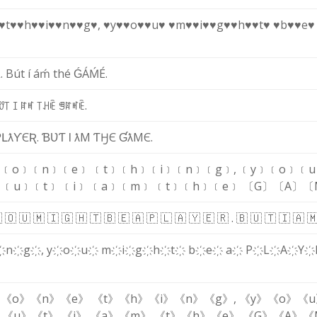
♥t♥
♥h♥
♥i♥
♥n♥
♥g♥
,
♥y♥
♥o♥
♥u♥
♥m♥
♥i♥
♥g♥
♥h♥
♥t♥
♥b♥
♥e♥
Ŕ
.
B
ú
t
í
á
ḿ
t
h
é
Ǵ
Á
Ḿ
É
.
ꀎ
꓄
ꀤ
ꍏ
ꎭ
꓄
ꃅ
ꍟ
ꁅ
ꍏ
ꎭ
ꍟ
.
Ƥ
Լ
ƛ
Ƴ
Є
Ʀ
.
Ɓ
Ʋ
Ƭ
Ɩ
ƛ
M
Ƭ
Ӈ
Є
Ɠ
ƛ
M
Є
.
﹝o﹞
﹝n﹞
﹝e﹞
﹝t﹞
﹝h﹞
﹝i﹞
﹝n﹞
﹝g﹞
,
﹝y﹞
﹝o﹞
﹝u
〕
﹝u﹞
﹝t﹞
﹝i﹞
﹝a﹞
﹝m﹞
﹝t﹞
﹝h﹞
﹝e﹞
〔G〕
〔A〕
〔

🇴
🇺
🇲
🇮
🇬
🇭
🇹
🇧
🇪
🇦
🇵
🇱
🇦
🇾
🇪
🇷
.
🇧
🇺
🇹
🇮
🇦

҉
n҉
g҉
,
y҉
o҉
u҉
m҉
i҉
g҉
h҉
t҉
b҉
e҉
a҉
P҉
L҉
A҉
Y҉
《o》
《n》
《e》
《t》
《h》
《i》
《n》
《g》
,
《y》
《o》
《u
》
《u》
《t》
《i》
《a》
《m》
《t》
《h》
《e》
《G》
《A》
《