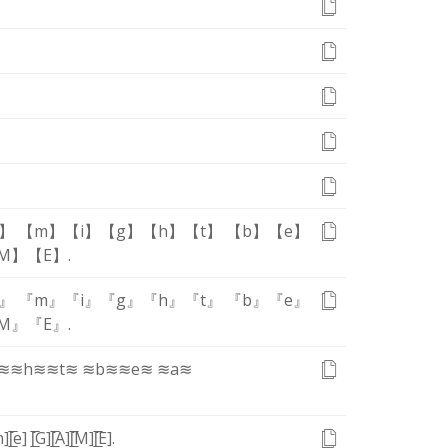
】
【m】
【i】
【g】
【h】
【t】
【b】
【e】
M】
【E】
.
』
『m』
『i』
『g』
『h』
『t』
『b』
『e』
M』
『E』
.
≋
≋h≋
≋t≋
≋b≋
≋e≋
≋a≋
̲h]
[̲̅e]
[̲̅G]
[̲̅A]
[̲̅M]
[̲̅E]
.