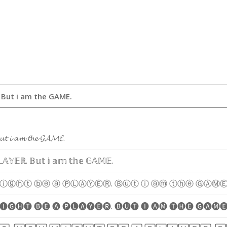
𝓾
𝓽
𝓲
𝓪
𝓶
𝓽
𝓱
𝓮
𝓖
𝓐
𝓜
𝓔
.

𝔸
𝕐
𝔼
ℝ
.
𝔹
𝕦
𝕥
𝕚
𝕒
𝕞
𝕥
𝕙
𝕖
𝔾
𝔸
𝕄
𝔼
.
ⓘ
ⓖ
ⓗ
ⓣ
ⓑ
ⓔ
ⓐ
Ⓟ
Ⓛ
Ⓐ
Ⓨ
Ⓔ
Ⓡ
.
Ⓑ
ⓤ
ⓣ
ⓘ
ⓐ
ⓜ
ⓣ
ⓗ
ⓔ
Ⓖ
Ⓐ
Ⓜ
🅘
🅖
🅗
🅣
🅑
🅔
🅐
🅟
🅛
🅐
🅨
🅔
🅡
.
🅑
🅤
🅣
🅘
🅐
🅜
🅣
🅗
🅔
🅖
🅐
🅜
