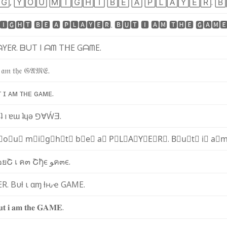
🄶
,
🅈
🄾
🅄
🄼
🄸
🄶
🄷
🅃
🄱
🄴
🄰
🄿
🄻
🄰
🅈
🄴
🅁
.
🄱
🅸
🅶
🅷
🆃
🅱
🅴
🅰
🅿
🅻
🅰
🆈
🅴
🆁
.
🅱
🆄
🆃
🅸
🅰
🅼
🆃
🅷
🅴
🅶
🅰
🅼

ᗩ
Y
E
ᖇ
.
ᗷ
ᑌ
T
I
ᗩ
ᗰ
T
ᕼ
E
G
ᗩ
ᗰ
E
.
𝔞
𝔪
𝔱
𝔥
𝔢
𝔊
𝔄
𝔐
𝔈
.
ᴛ
ɪ
ᴀ
ᴍ
ᴛ
ʜ
ᴇ
ɢ
ᴀ
ᴍ
ᴇ
.
n
ʇ
ı
ɐ
ɯ
ʇ
ɥ
ǝ
⅁
∀
Ẃ
Ǝ
.
⃣
o⃣
u⃣
m⃣
i⃣
g⃣
h⃣
t⃣
b⃣
e⃣
a⃣
P⃣
L⃣
A⃣
Y⃣
E⃣
R⃣
.
B⃣
u⃣
t⃣
i⃣
a⃣
m
๒
ย
Շ
เ
ค
๓
Շ
ђ
є
ﻮ
ค
๓
є
.
E
R
.
B
υ
ƚ
ι
α
ɱ
ƚ
ԋ
ҽ
G
A
M
E
.
𝐮
𝐭
𝐢
𝐚
𝐦
𝐭
𝐡
𝐞
𝐆
𝐀
𝐌
𝐄
.