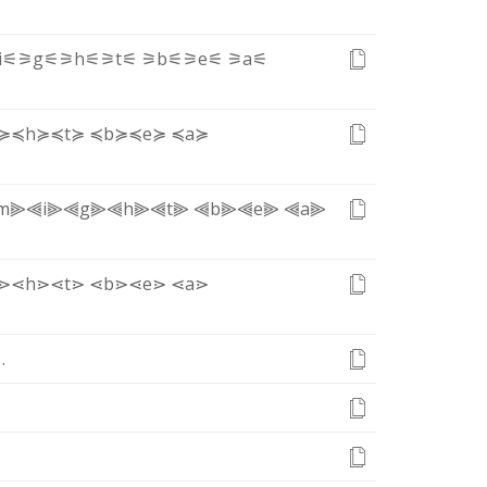
i⚟
⚞g⚟
⚞h⚟
⚞t⚟
⚞b⚟
⚞e⚟
⚞a⚟
≽
≼h≽
≼t≽
≼b≽
≼e≽
≼a≽
m⫸
⫷i⫸
⫷g⫸
⫷h⫸
⫷t⫸
⫷b⫸
⫷e⫸
⫷a⫸
⋗
⋖h⋗
⋖t⋗
⋖b⋗
⋖e⋗
⋖a⋗
Ｅ
.