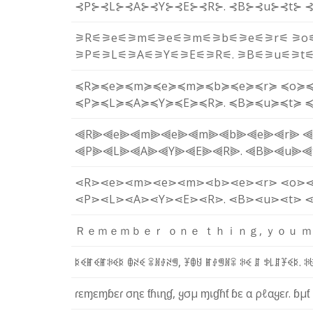
⊰P⊱
⊰L⊱
⊰A⊱
⊰Y⊱
⊰E⊱
⊰R⊱
.
⊰B⊱
⊰u⊱
⊰t⊱
⊰
⚞R⚟
⚞e⚟
⚞m⚟
⚞e⚟
⚞m⚟
⚞b⚟
⚞e⚟
⚞r⚟
⚞o
⚞P⚟
⚞L⚟
⚞A⚟
⚞Y⚟
⚞E⚟
⚞R⚟
.
⚞B⚟
⚞u⚟
⚞t
≼R≽
≼e≽
≼m≽
≼e≽
≼m≽
≼b≽
≼e≽
≼r≽
≼o≽
≼P≽
≼L≽
≼A≽
≼Y≽
≼E≽
≼R≽
.
≼B≽
≼u≽
≼t≽
≼
⫷R⫸
⫷e⫸
⫷m⫸
⫷e⫸
⫷m⫸
⫷b⫸
⫷e⫸
⫷r⫸
⫷
⫷P⫸
⫷L⫸
⫷A⫸
⫷Y⫸
⫷E⫸
⫷R⫸
.
⫷B⫸
⫷u⫸
⫷
⋖R⋗
⋖e⋗
⋖m⋗
⋖e⋗
⋖m⋗
⋖b⋗
⋖e⋗
⋖r⋗
⋖o⋗
⋖P⋗
⋖L⋗
⋖A⋗
⋖Y⋗
⋖E⋗
⋖R⋗
.
⋖B⋗
⋖u⋗
⋖t⋗
⋖
Ｒ
ｅ
ｍ
ｅ
ｍ
ｂ
ｅ
ｒ
ｏ
ｎ
ｅ
ｔ
ｈ
ｉ
ｎ
ｇ
,
ｙ
ｏ
ｕ
ｍ
ꌅ
ꈼ
ꂵ
ꈼ
ꂵ
ꋰ
ꈼ
ꌅ
ꂦ
ꋊ
ꈼ
ꋖ
ꍩ
ꂑ
ꋊ
ꁅ
,
ꐞ
ꂦ
ꐇ
ꂵ
ꂑ
ꁅ
ꍩ
ꋖ
ꋰ
ꈼ
ꁲ
ꉣ
꒒
ꁲ
ꐞ
ꈼ
ꌅ
.
ꋰ
ɾ
ε
ɱ
ε
ɱ
ɓ
ε
ɾ
σ
ɳ
ε
ƭ
ɦ
เ
ɳ
ɠ
,
ყ
σ
µ
ɱ
เ
ɠ
ɦ
ƭ
ɓ
ε
α
ρ
ℓ
α
ყ
ε
ɾ
.
ɓ
µ
ƭ