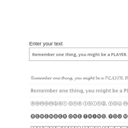
Enter your text
𝓡
𝓮
𝓶
𝓮
𝓶
𝓫
𝓮
𝓻
𝓸
𝓷
𝓮
𝓽
𝓱
𝓲
𝓷
𝓰
,
𝔂
𝓸
𝓾
𝓶
𝓲
𝓰
𝓱
𝓽
𝓫
𝓮
𝓪
𝓟
𝓛
𝓐
𝓨
𝓔
𝓡
.
𝓑
ℝ
𝕖
𝕞
𝕖
𝕞
𝕓
𝕖
𝕣
𝕠
𝕟
𝕖
𝕥
𝕙
𝕚
𝕟
𝕘
,
𝕪
𝕠
𝕦
𝕞
𝕚
𝕘
𝕙
𝕥
𝕓
𝕖
𝕒
ℙ

Ⓡ
ⓔ
ⓜ
ⓔ
ⓜ
ⓑ
ⓔ
ⓡ
ⓞ
ⓝ
ⓔ
ⓣ
ⓗ
ⓘ
ⓝ
ⓖ
,
ⓨ
ⓞ
ⓤ
ⓜ
🅡
🅔
🅜
🅔
🅜
🅑
🅔
🅡
🅞
🅝
🅔
🅣
🅗
🅘
🅝
🅖
,
🅨
🅞
🅤
🅜