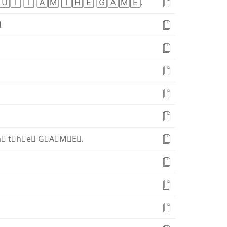
🅄
🅃
🄸
🄰
🄼
🅃
🄷
🄴
🄶
🄰
🄼
🄴
.

.
⃣
t⃣
h⃣
e⃣
G⃣
A⃣
M⃣
E⃣
.