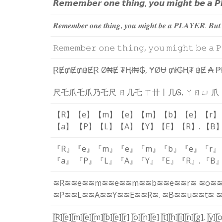
𝙍
𝙚
𝙢
𝙚
𝙢
𝙗
𝙚
𝙧
𝙤
𝙣
𝙚
𝙩
𝙝
𝙞
𝙣
𝙜
,
𝙮
𝙤
𝙪
𝙢
𝙞
𝙜
𝙝
𝙩
𝙗
𝙚
𝙖
𝙋
𝑹
𝒆
𝒎
𝒆
𝒎
𝒃
𝒆
𝒓
𝒐
𝒏
𝒆
𝒕
𝒉
𝒊
𝒏
𝒈
,
𝒚
𝒐
𝒖
𝒎
𝒊
𝒈
𝒉
𝒕
𝒃
𝒆
𝒂
𝑷
𝑳
𝑨
𝒀
𝑬
𝑹
.
𝑩
𝒖
𝒕
𝚁
𝚎
𝚖
𝚎
𝚖
𝚋
𝚎
𝚛
𝚘
𝚗
𝚎
𝚝
𝚑
𝚒
𝚗
𝚐
,
𝚢
𝚘
𝚞
𝚖
𝚒
𝚐
𝚑
𝚝
𝚋
𝚎
𝚊
𝙿
Ɽ
Ɇ
₥
Ɇ
₥
฿
Ɇ
Ɽ
Ø
₦
Ɇ
₮
Ⱨ
ł
₦
₲
,
Ɏ
Ø
Ʉ
₥
ł
₲
Ⱨ
₮
฿
Ɇ
₳
₱
尺
乇
爪
乇
爪
乃
乇
尺
ㄖ
几
乇
ㄒ
卄
丨
几
Ꮆ
,
ㄚ
ㄖ
ㄩ
爪
【R】
【e】
【m】
【e】
【m】
【b】
【e】
【r】
【a】
【P】
【L】
【A】
【Y】
【E】
【R】
.
【B
『R』
『e』
『m』
『e』
『m』
『b』
『e』
『r』
『a』
『P』
『L』
『A』
『Y』
『E』
『R』
.
『B
≋R≋
≋e≋
≋m≋
≋e≋
≋m≋
≋b≋
≋e≋
≋r≋
≋o≋
≋P≋
≋L≋
≋A≋
≋Y≋
≋E≋
≋R≋
.
≋B≋
≋u≋
≋t≋
≋
[̲̅R]
[̲̅e]
[̲̅m]
[̲̅e]
[̲̅m]
[̲̅b]
[̲̅e]
[̲̅r]
[̲̅o]
[̲̅n]
[̲̅e]
[̲̅t]
[̲̅h]
[̲̅i]
[̲̅n]
[̲̅g]
,
[̲̅y]
[̲̅