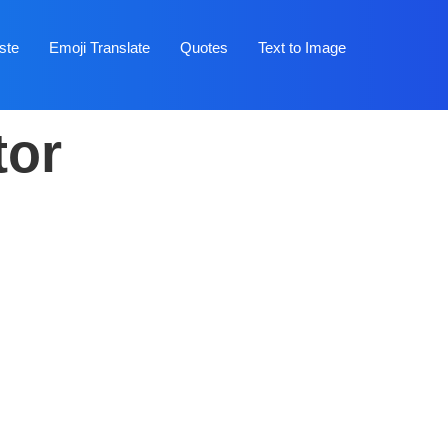
ste
Emoji Translate
Quotes
Text to Image
tor