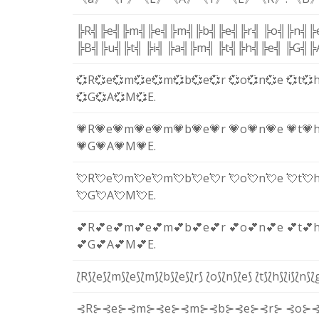
╠R╣
╠e╣
╠m╣
╠e╣
╠m╣
╠b╣
╠e╣
╠r╣
╠o╣
╠n╣
╠
╠B╣
╠u╣
╠t╣
╠i╣
╠a╣
╠m╣
╠t╣
╠h╣
╠e╣
╠G╣
╠
💞R
💞e
💞m
💞e
💞m
💞b
💞e
💞r
💞o
💞n
💞e
💞t
💞
💞G
💞A
💞M
💞E
.
💗R
💗e
💗m
💗e
💗m
💗b
💗e
💗r
💗o
💗n
💗e
💗t
💗
💗G
💗A
💗M
💗E
.
💘R
💘e
💘m
💘e
💘m
💘b
💘e
💘r
💘o
💘n
💘e
💘t
💘
💘G
💘A
💘M
💘E
.
💕R
💕e
💕m
💕e
💕m
💕b
💕e
💕r
💕o
💕n
💕e
💕t
💕
💕G
💕A
💕M
💕E
.
⟅R⟆
⟅e⟆
⟅m⟆
⟅e⟆
⟅m⟆
⟅b⟆
⟅e⟆
⟅r⟆
⟅o⟆
⟅n⟆
⟅e⟆
⟅t⟆
⟅h⟆
⟅i⟆
⟅n⟆
⟅
⊰R⊱
⊰e⊱
⊰m⊱
⊰e⊱
⊰m⊱
⊰b⊱
⊰e⊱
⊰r⊱
⊰o⊱