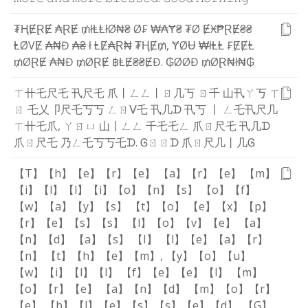
₮
Ⱨ
Ɇ
Ɽ
Ɇ
₳
Ɽ
Ɇ
₥
ł
Ⱡ
Ⱡ
ł
Ø
₦
₴
Ø
₣
₩
₳
Ɏ
₴
₮
Ø
Ɇ
Ӿ
₱
Ɽ
Ɇ
₴
₴
Ⱡ
Ø
V
Ɇ
₳
₦
Đ
₳
₴
ł
Ⱡ
Ɇ
₳
Ɽ
₦
₮
Ⱨ
Ɇ
₥
,
Ɏ
Ø
Ʉ
₩
ł
Ⱡ
Ⱡ
₣
Ɇ
Ɇ
Ⱡ
₥
Ø
Ɽ
Ɇ
₳
₦
Đ
₥
Ø
Ɽ
Ɇ
฿
Ⱡ
Ɇ
₴
₴
Ɇ
Đ
.
₲
Ø
Ø
Đ
₥
Ø
Ɽ
₦
ł
₦
₲
ㄒ
卄
乇
尺
乇
卂
尺
乇
爪
丨
ㄥ
ㄥ
丨
ㄖ
几
丂
ㄖ
千
山
卂
ㄚ
丂
ㄒ
ㄖ
乇
乂
卩
尺
乇
丂
丂
ㄥ
ㄖ
ᐯ
乇
卂
几
ᗪ
卂
丂
丨
ㄥ
乇
卂
尺
几
ㄒ
卄
乇
爪
,
ㄚ
ㄖ
ㄩ
山
丨
ㄥ
ㄥ
千
乇
乇
ㄥ
爪
ㄖ
尺
乇
卂
几
ᗪ
爪
ㄖ
尺
乇
乃
ㄥ
乇
丂
丂
乇
ᗪ
.
Ꮆ
ㄖ
ㄖ
ᗪ
爪
ㄖ
尺
几
丨
几
Ꮆ
【T】
【h】
【e】
【r】
【e】
【a】
【r】
【e】
【m】
【i】
【l】
【l】
【i】
【o】
【n】
【s】
【o】
【f】
【w】
【a】
【y】
【s】
【t】
【o】
【e】
【x】
【p】
【r】
【e】
【s】
【s】
【l】
【o】
【v】
【e】
【a】
【n】
【d】
【a】
【s】
【I】
【l】
【e】
【a】
【r】
【n】
【t】
【h】
【e】
【m】
,
【y】
【o】
【u】
【w】
【i】
【l】
【l】
【f】
【e】
【e】
【l】
【m】
【o】
【r】
【e】
【a】
【n】
【d】
【m】
【o】
【r】
【e】
【b】
【l】
【e】
【s】
【s】
【e】
【d】
.
【G】