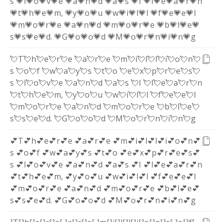
s
💗l
💗o
💗v
💗e
💗a
💗n
💗d
💗a
💗s
💗I
💗l
💗e
💗a
💗r
💗n
💗t
💗h
💗e
💗m
,
💗y
💗o
💗u
💗w
💗i
💗l
💗l
💗f
💗e
💗e
💗l
💗m
💗o
💗r
💗e
💗a
💗n
💗d
💗m
💗o
💗r
💗e
💗b
💗l
💗e
💗
s
💗s
💗e
💗d
.
💗G
💗o
💗o
💗d
💗M
💗o
💗r
💗n
💗i
💗n
💗g
💘T
💘h
💘e
💘r
💘e
💘a
💘r
💘e
💘m
💘i
💘l
💘l
💘i
💘o
💘n
💘
s
💘o
💘f
💘w
💘a
💘y
💘s
💘t
💘o
💘e
💘x
💘p
💘r
💘e
💘s
💘
s
💘l
💘o
💘v
💘e
💘a
💘n
💘d
💘a
💘s
💘I
💘l
💘e
💘a
💘r
💘n
💘t
💘h
💘e
💘m
,
💘y
💘o
💘u
💘w
💘i
💘l
💘l
💘f
💘e
💘e
💘l
💘m
💘o
💘r
💘e
💘a
💘n
💘d
💘m
💘o
💘r
💘e
💘b
💘l
💘e
💘
s
💘s
💘e
💘d
.
💘G
💘o
💘o
💘d
💘M
💘o
💘r
💘n
💘i
💘n
💘g
💕T
💕h
💕e
💕r
💕e
💕a
💕r
💕e
💕m
💕i
💕l
💕l
💕i
💕o
💕n
💕
s
💕o
💕f
💕w
💕a
💕y
💕s
💕t
💕o
💕e
💕x
💕p
💕r
💕e
💕s
💕
s
💕l
💕o
💕v
💕e
💕a
💕n
💕d
💕a
💕s
💕I
💕l
💕e
💕a
💕r
💕n
💕t
💕h
💕e
💕m
,
💕y
💕o
💕u
💕w
💕i
💕l
💕l
💕f
💕e
💕e
💕l
💕m
💕o
💕r
💕e
💕a
💕n
💕d
💕m
💕o
💕r
💕e
💕b
💕l
💕e
💕
s
💕s
💕e
💕d
.
💕G
💕o
💕o
💕d
💕M
💕o
💕r
💕n
💕i
💕n
💕g