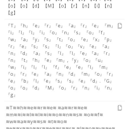
【o】
【o】
【d】
【M】
【o】
【r】
【n】
【i】
【n】
【g】
『T』
『h』
『e』
『r』
『e』
『a』
『r』
『e』
『m』
『i』
『l』
『l』
『i』
『o』
『n』
『s』
『o』
『f』
『w』
『a』
『y』
『s』
『t』
『o』
『e』
『x』
『p』
『r』
『e』
『s』
『s』
『l』
『o』
『v』
『e』
『a』
『n』
『d』
『a』
『s』
『I』
『l』
『e』
『a』
『r』
『n』
『t』
『h』
『e』
『m』
,
『y』
『o』
『u』
『w』
『i』
『l』
『l』
『f』
『e』
『e』
『l』
『m』
『o』
『r』
『e』
『a』
『n』
『d』
『m』
『o』
『r』
『e』
『b』
『l』
『e』
『s』
『s』
『e』
『d』
.
『G』
『o』
『o』
『d』
『M』
『o』
『r』
『n』
『i』
『n』
『g』
≋T≋
≋h≋
≋e≋
≋r≋
≋e≋
≋a≋
≋r≋
≋e≋
≋m≋
≋i≋
≋l≋
≋l≋
≋i≋
≋o≋
≋n≋
≋s≋
≋o≋
≋f≋
≋w≋
≋a≋
≋y≋
≋s≋
≋t≋
≋o≋
≋e≋
≋x≋
≋p≋
≋r≋
≋e≋
≋s≋
≋s≋
≋l≋
≋o≋
≋v≋
≋e≋