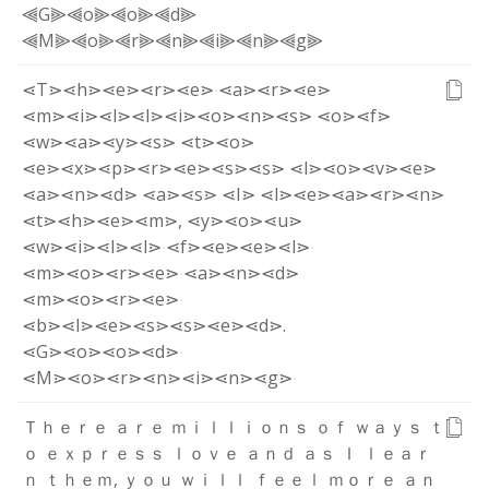
⫷G⫸
⫷o⫸
⫷o⫸
⫷d⫸
⫷M⫸
⫷o⫸
⫷r⫸
⫷n⫸
⫷i⫸
⫷n⫸
⫷g⫸
⋖T⋗
⋖h⋗
⋖e⋗
⋖r⋗
⋖e⋗
⋖a⋗
⋖r⋗
⋖e⋗
⋖m⋗
⋖i⋗
⋖l⋗
⋖l⋗
⋖i⋗
⋖o⋗
⋖n⋗
⋖s⋗
⋖o⋗
⋖f⋗
⋖w⋗
⋖a⋗
⋖y⋗
⋖s⋗
⋖t⋗
⋖o⋗
⋖e⋗
⋖x⋗
⋖p⋗
⋖r⋗
⋖e⋗
⋖s⋗
⋖s⋗
⋖l⋗
⋖o⋗
⋖v⋗
⋖e⋗
⋖a⋗
⋖n⋗
⋖d⋗
⋖a⋗
⋖s⋗
⋖I⋗
⋖l⋗
⋖e⋗
⋖a⋗
⋖r⋗
⋖n⋗
⋖t⋗
⋖h⋗
⋖e⋗
⋖m⋗
,
⋖y⋗
⋖o⋗
⋖u⋗
⋖w⋗
⋖i⋗
⋖l⋗
⋖l⋗
⋖f⋗
⋖e⋗
⋖e⋗
⋖l⋗
⋖m⋗
⋖o⋗
⋖r⋗
⋖e⋗
⋖a⋗
⋖n⋗
⋖d⋗
⋖m⋗
⋖o⋗
⋖r⋗
⋖e⋗
⋖b⋗
⋖l⋗
⋖e⋗
⋖s⋗
⋖s⋗
⋖e⋗
⋖d⋗
.
⋖G⋗
⋖o⋗
⋖o⋗
⋖d⋗
⋖M⋗
⋖o⋗
⋖r⋗
⋖n⋗
⋖i⋗
⋖n⋗
⋖g⋗
Ｔ
ｈ
ｅ
ｒ
ｅ
ａ
ｒ
ｅ
ｍ
ｉ
ｌ
ｌ
ｉ
ｏ
ｎ
ｓ
ｏ
ｆ
ｗ
ａ
ｙ
ｓ
ｔ
ｏ
ｅ
ｘ
ｐ
ｒ
ｅ
ｓ
ｓ
ｌ
ｏ
ｖ
ｅ
ａ
ｎ
ｄ
ａ
ｓ
Ｉ
ｌ
ｅ
ａ
ｒ
ｎ
ｔ
ｈ
ｅ
ｍ
,
ｙ
ｏ
ｕ
ｗ
ｉ
ｌ
ｌ
ｆ
ｅ
ｅ
ｌ
ｍ
ｏ
ｒ
ｅ
ａ
ｎ