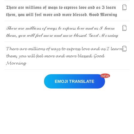
𝕿
𝖍
𝖊
𝖗
𝖊
𝖆
𝖗
𝖊
𝖒
𝖎
𝖑
𝖑
𝖎
𝖔
𝖓
𝖘
𝖔
𝖋
𝖜
𝖆
𝖞
𝖘
𝖙
𝖔
𝖊
𝖝
𝖕
𝖗
𝖊
𝖘
𝖘
𝖑
𝖔
𝖛
𝖊
𝖆
𝖓
𝖉
𝖆
𝖘
𝕴
𝖑
𝖊
𝖆
𝖗
𝖓
𝖙
𝖍
𝖊
𝖒
,
𝖞
𝖔
𝖚
𝖜
𝖎
𝖑
𝖑
𝖋
𝖊
𝖊
𝖑
𝖒
𝖔
𝖗
𝖊
𝖆
𝖓
𝖉
𝖒
𝖔
𝖗
𝖊
𝖇
𝖑
𝖊
𝖘
𝖘
𝖊
𝖉
.
𝕲
𝖔
𝖔
𝖉
𝕸
𝖔
𝖗
𝖓
𝖎
𝖓
𝖌
𝒯
𝒽
ℯ
𝓇
ℯ
𝒶
𝓇
ℯ
𝓂
𝒾
𝓁
𝓁
𝒾
ℴ
𝓃
𝓈
ℴ
𝒻
𝓌
𝒶
𝓎
𝓈
𝓉
ℴ
ℯ
𝓍
𝓅
𝓇
ℯ
𝓈
𝓈
𝓁
ℴ
𝓋
ℯ
𝒶
𝓃
𝒹
𝒶
𝓈
ℐ
𝓁
ℯ
𝒶
𝓇
𝓃
𝓉
𝒽
ℯ
𝓂
,
𝓎
ℴ
𝓊
𝓌
𝒾
𝓁
𝓁
𝒻
ℯ
ℯ
𝓁
𝓂
ℴ
𝓇
ℯ
𝒶
𝓃
𝒹
𝓂
ℴ
𝓇
ℯ
𝒷
𝓁
ℯ
𝓈
𝓈
ℯ
𝒹
.
𝒢
ℴ
ℴ
𝒹
ℳ
ℴ
𝓇
𝓃
𝒾
𝓃
ℊ
𝓣
𝓱
𝓮
𝓻
𝓮
𝓪
𝓻
𝓮
𝓶
𝓲
𝓵
𝓵
𝓲
𝓸
𝓷
𝓼
𝓸
𝓯
𝔀
𝓪
𝔂
𝓼
𝓽
𝓸
𝓮
𝔁
𝓹
𝓻
𝓮
𝓼
𝓼
𝓵
𝓸
𝓿
𝓮
𝓪
𝓷
𝓭
𝓪
𝓼
𝓘
𝓵
𝓮
𝓪
𝓻
𝓷
𝓽
𝓱
𝓮
𝓶
,
𝔂
𝓸
𝓾
𝔀
𝓲
𝓵
𝓵
𝓯
𝓮
𝓮
𝓵
𝓶
𝓸
𝓻
𝓮
𝓪
𝓷
𝓭
𝓶
𝓸
𝓻
𝓮
𝓫
𝓵
𝓮
𝓼
𝓼
𝓮
𝓭
.
𝓖
𝓸
𝓸
𝓭
𝓜
𝓸
𝓻
𝓷
𝓲
𝓷
𝓰
NEW
EMOJI TRANSLATE