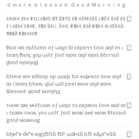
ｄ
ｍ
ｏ
ｒ
ｅ
ｂ
ｌ
ｅ
ｓ
ｓ
ｅ
ｄ
.
Ｇ
ｏ
ｏ
ｄ
Ｍ
ｏ
ｒ
ｎ
ｉ
ｎ
ｇ
ꋖ
ꍩ
ꈼ
ꌅ
ꈼ
ꁲ
ꌅ
ꈼ
ꂵ
ꂑ
꒒
꒒
ꂑ
ꂦ
ꋊ
ꌚ
ꂦ
ꄞ
ꅏ
ꁲ
ꐞ
ꌚ
ꋖ
ꂦ
ꈼ
ꇒ
ꉣ
ꌅ
ꈼ
ꌚ
ꌚ
꒒
ꂦ
ꀰ
ꈼ
ꁲ
ꋊ
ꂠ
ꁲ
ꌚ
ꂑ
꒒
ꈼ
ꁲ
ꌅ
ꋊ
ꋖ
ꍩ
ꈼ
ꂵ
,
ꐞ
ꂦ
ꐇ
ꅏ
ꂑ
꒒
꒒
ꄞ
ꈼ
ꈼ
꒒
ꂵ
ꂦ
ꌅ
ꈼ
ꁲ
ꋊ
ꂠ
ꂵ
ꂦ
ꌅ
ꈼ
ꋰ
꒒
ꈼ
ꌚ
ꌚ
ꈼ
ꂠ
.
ꁅ
ꂦ
ꂦ
ꂠ
ꂵ
ꂦ
ꌅ
ꋊ
ꂑ
ꋊ
ꁅ
ƭ
ɦ
ε
ɾ
ε
α
ɾ
ε
ɱ
เ
ℓ
ℓ
เ
σ
ɳ
ร
σ
ƒ
ω
α
ყ
ร
ƭ
σ
ε
א
ρ
ɾ
ε
ร
ร
ℓ
σ
ѵ
ε
α
ɳ
∂
α
ร
เ
ℓ
ε
α
ɾ
ɳ
ƭ
ɦ
ε
ɱ
,
ყ
σ
µ
ω
เ
ℓ
ℓ
ƒ
ε
ε
ℓ
ɱ
σ
ɾ
ε
α
ɳ
∂
ɱ
σ
ɾ
ε
ɓ
ℓ
ε
ร
ร
ε
∂
.
ɠ
σ
σ
∂
ɱ
σ
ɾ
ɳ
เ
ɳ
ɠ
Ե
հ
ҽ
ɾ
ҽ
α
ɾ
ҽ
ต
í
l
l
í
օ
ղ
s
օ
բ
ա
α
վ
s
Ե
օ
ҽ
x
թ
ɾ
ҽ
s
s
l
օ
ѵ
ҽ
α
ղ
ժ
α
s
í
l
ҽ
α
ɾ
ղ
Ե
հ
ҽ
ต
,
վ
օ
մ
ա
í
l
l
բ
ҽ
ҽ
l
ต
օ
ɾ
ҽ
α
ղ
ժ
ต
օ
ɾ
ҽ
ճ
l
ҽ
s
s
ҽ
ժ
.
ց
օ
օ
ժ
ต
օ
ɾ
ղ
í
ղ
ց
τ
н
є
я
є
α
я
є
м
ι
ℓ
ℓ
ι
ο
и
ѕ
ο
ƒ
ω
α
γ
ѕ
τ
ο
є
ϰ
ρ
я
є
ѕ
ѕ
ℓ
ο
ν
є
α
и
∂
α
ѕ
ι
ℓ
є
α
я
и
τ
н
є
м
,
γ
ο
υ
ω
ι
ℓ
ℓ
ƒ
є
є
ℓ
м
ο
я
є
α
и
∂
м
ο
я
є
ϐ
ℓ
є
ѕ
ѕ
є
∂
.
g
ο
ο
∂
м
ο
я
и
ι
и
g
Ե
ɧ
e
Ր
e
Թ
Ր
e
ʍ
ɿ
ʅ
ʅ
ɿ
Ծ
Ռ
Տ
Ծ
Բ
ա
Թ
Վ
Տ
Ե
Ծ
e
Ճ
ρ
Ր
e
Տ
Տ