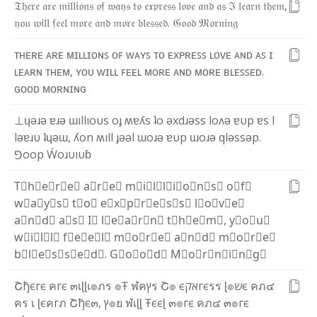
𝔗
𝔥
𝔢
𝔯
𝔢
𝔞
𝔯
𝔢
𝔪
𝔦
𝔩
𝔩
𝔦
𝔬
𝔫
𝔰
𝔬
𝔣
𝔴
𝔞
𝔶
𝔰
𝔱
𝔬
𝔢
𝔵
𝔭
𝔯
𝔢
𝔰
𝔰
𝔩
𝔬
𝔳
𝔢
𝔞
𝔫
𝔡
𝔞
𝔰
ℑ
𝔩
𝔢
𝔞
𝔯
𝔫
𝔱
𝔥
𝔢
𝔪
,
𝔶
𝔬
𝔲
𝔴
𝔦
𝔩
𝔩
𝔣
𝔢
𝔢
𝔩
𝔪
𝔬
𝔯
𝔢
𝔞
𝔫
𝔡
𝔪
𝔬
𝔯
𝔢
𝔟
𝔩
𝔢
𝔰
𝔰
𝔢
𝔡
.
𝔊
𝔬
𝔬
𝔡
𝔐
𝔬
𝔯
𝔫
𝔦
𝔫
𝔤
ᴛ
ʜ
ᴇ
ʀ
ᴇ
ᴀ
ʀ
ᴇ
ᴍ
ɪ
ʟ
ʟ
ɪ
ᴏ
ɴ
ꜱ
ᴏ
ꜰ
ᴡ
ᴀ
ʏ
ꜱ
ᴛ
ᴏ
ᴇ
x
ᴘ
ʀ
ᴇ
ꜱ
ꜱ
ʟ
ᴏ
ᴠ
ᴇ
ᴀ
ɴ
ᴅ
ᴀ
ꜱ
ɪ
ʟ
ᴇ
ᴀ
ʀ
ɴ
ᴛ
ʜ
ᴇ
ᴍ
,
ʏ
ᴏ
ᴜ
ᴡ
ɪ
ʟ
ʟ
ꜰ
ᴇ
ᴇ
ʟ
ᴍ
ᴏ
ʀ
ᴇ
ᴀ
ɴ
ᴅ
ᴍ
ᴏ
ʀ
ᴇ
ʙ
ʟ
ᴇ
ꜱ
ꜱ
ᴇ
ᴅ
.
ɢ
ᴏ
ᴏ
ᴅ
ᴍ
ᴏ
ʀ
ɴ
ɪ
ɴ
ɢ
⊥
ɥ
ǝ
ɹ
ǝ
ɐ
ɹ
ǝ
ɯ
ı
l
l
ı
o
υ
s
o
ɟ
ʍ
ɐ
ʎ
s
ʇ
o
ǝ
x
d
ɹ
ǝ
s
s
l
o
ʌ
ǝ
ɐ
υ
p
ɐ
s
I
l
ǝ
ɐ
ɹ
υ
ʇ
ɥ
ǝ
ɯ
,
ʎ
o
n
ʍ
ı
l
l
ɟ
ǝ
ǝ
l
ɯ
o
ɹ
ǝ
ɐ
υ
p
ɯ
o
ɹ
ǝ
q
l
ǝ
s
s
ǝ
p
.
⅁
o
o
p
Ẃ
o
ɹ
υ
ı
υ
ɓ
T⃣
h⃣
e⃣
r⃣
e⃣
a⃣
r⃣
e⃣
m⃣
i⃣
l⃣
l⃣
i⃣
o⃣
n⃣
s⃣
o⃣
f⃣
w⃣
a⃣
y⃣
s⃣
t⃣
o⃣
e⃣
x⃣
p⃣
r⃣
e⃣
s⃣
s⃣
l⃣
o⃣
v⃣
e⃣
a⃣
n⃣
d⃣
a⃣
s⃣
I⃣
l⃣
e⃣
a⃣
r⃣
n⃣
t⃣
h⃣
e⃣
m⃣
,
y⃣
o⃣
u⃣
w⃣
i⃣
l⃣
l⃣
f⃣
e⃣
e⃣
l⃣
m⃣
o⃣
r⃣
e⃣
a⃣
n⃣
d⃣
m⃣
o⃣
r⃣
e⃣
b⃣
l⃣
e⃣
s⃣
s⃣
e⃣
d⃣
.
G⃣
o⃣
o⃣
d⃣
M⃣
o⃣
r⃣
n⃣
i⃣
n⃣
g⃣
Շ
ђ
є
г
є
ค
г
є
๓
เ
ɭ
ɭ
เ
๏
ภ
ร
๏
Ŧ
ฬ
ค
ץ
ร
Շ
๏
є
ק
א
г
є
ร
ร
ɭ
๏
ש
є
ค
ภ
๔
ค
ร
เ
ɭ
є
ค
г
ภ
Շ
ђ
є
๓
,
ץ
๏
ย
ฬ
เ
ɭ
ɭ
Ŧ
є
є
ɭ
๓
๏
г
є
ค
ภ
๔
๓
๏
г
є