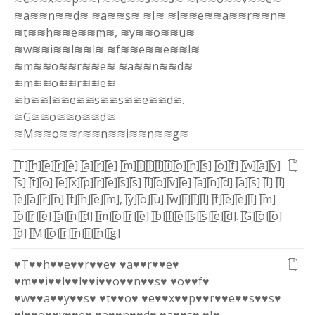
≋a≋
≋n≋
≋d≋
≋a≋
≋s≋
≋I≋
≋l≋
≋e≋
≋a≋
≋r≋
≋n≋
≋t≋
≋h≋
≋e≋
≋m≋
,
≋y≋
≋o≋
≋u≋
≋w≋
≋i≋
≋l≋
≋l≋
≋f≋
≋e≋
≋e≋
≋l≋
≋m≋
≋o≋
≋r≋
≋e≋
≋a≋
≋n≋
≋d≋
≋m≋
≋o≋
≋r≋
≋e≋
≋b≋
≋l≋
≋e≋
≋s≋
≋s≋
≋e≋
≋d≋
.
≋G≋
≋o≋
≋o≋
≋d≋
≋M≋
≋o≋
≋r≋
≋n≋
≋i≋
≋n≋
≋g≋
[̲̅T]
[̲̅h]
[̲̅e]
[̲̅r]
[̲̅e]
[̲̅a]
[̲̅r]
[̲̅e]
[̲̅m]
[̲̅i]
[̲̅l]
[̲̅l]
[̲̅i]
[̲̅o]
[̲̅n]
[̲̅s]
[̲̅o]
[̲̅f]
[̲̅w]
[̲̅a]
[̲̅y]
[̲̅s]
[̲̅t]
[̲̅o]
[̲̅e]
[̲̅x]
[̲̅p]
[̲̅r]
[̲̅e]
[̲̅s]
[̲̅s]
[̲̅l]
[̲̅o]
[̲̅v]
[̲̅e]
[̲̅a]
[̲̅n]
[̲̅d]
[̲̅a]
[̲̅s]
[̲̅I]
[̲̅l]
[̲̅e]
[̲̅a]
[̲̅r]
[̲̅n]
[̲̅t]
[̲̅h]
[̲̅e]
[̲̅m]
,
[̲̅y]
[̲̅o]
[̲̅u]
[̲̅w]
[̲̅i]
[̲̅l]
[̲̅l]
[̲̅f]
[̲̅e]
[̲̅e]
[̲̅l]
[̲̅m]
[̲̅o]
[̲̅r]
[̲̅e]
[̲̅a]
[̲̅n]
[̲̅d]
[̲̅m]
[̲̅o]
[̲̅r]
[̲̅e]
[̲̅b]
[̲̅l]
[̲̅e]
[̲̅s]
[̲̅s]
[̲̅e]
[̲̅d]
.
[̲̅G]
[̲̅o]
[̲̅o]
[̲̅d]
[̲̅M]
[̲̅o]
[̲̅r]
[̲̅n]
[̲̅i]
[̲̅n]
[̲̅g]
♥T♥
♥h♥
♥e♥
♥r♥
♥e♥
♥a♥
♥r♥
♥e♥
♥m♥
♥i♥
♥l♥
♥l♥
♥i♥
♥o♥
♥n♥
♥s♥
♥o♥
♥f♥
♥w♥
♥a♥
♥y♥
♥s♥
♥t♥
♥o♥
♥e♥
♥x♥
♥p♥
♥r♥
♥e♥
♥s♥
♥s♥