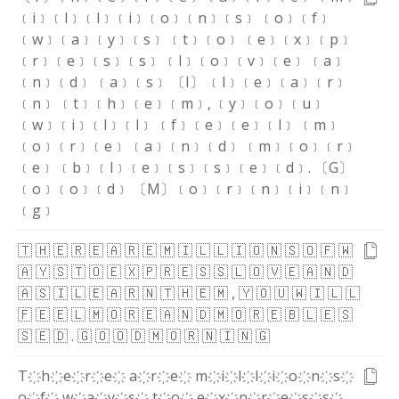
﹝i﹞
﹝l﹞
﹝l﹞
﹝i﹞
﹝o﹞
﹝n﹞
﹝s﹞
﹝o﹞
﹝f﹞
﹝w﹞
﹝a﹞
﹝y﹞
﹝s﹞
﹝t﹞
﹝o﹞
﹝e﹞
﹝x﹞
﹝p﹞
﹝r﹞
﹝e﹞
﹝s﹞
﹝s﹞
﹝l﹞
﹝o﹞
﹝v﹞
﹝e﹞
﹝a﹞
﹝n﹞
﹝d﹞
﹝a﹞
﹝s﹞
〔I〕
﹝l﹞
﹝e﹞
﹝a﹞
﹝r﹞
﹝n﹞
﹝t﹞
﹝h﹞
﹝e﹞
﹝m﹞
,
﹝y﹞
﹝o﹞
﹝u﹞
﹝w﹞
﹝i﹞
﹝l﹞
﹝l﹞
﹝f﹞
﹝e﹞
﹝e﹞
﹝l﹞
﹝m﹞
﹝o﹞
﹝r﹞
﹝e﹞
﹝a﹞
﹝n﹞
﹝d﹞
﹝m﹞
﹝o﹞
﹝r﹞
﹝e﹞
﹝b﹞
﹝l﹞
﹝e﹞
﹝s﹞
﹝s﹞
﹝e﹞
﹝d﹞
.
〔G〕
﹝o﹞
﹝o﹞
﹝d﹞
〔M〕
﹝o﹞
﹝r﹞
﹝n﹞
﹝i﹞
﹝n﹞
﹝g﹞
🇹
🇭
🇪
🇷
🇪
🇦
🇷
🇪
🇲
🇮
🇱
🇱
🇮
🇴
🇳
🇸
🇴
🇫
🇼
🇦
🇾
🇸
🇹
🇴
🇪
🇽
🇵
🇷
🇪
🇸
🇸
🇱
🇴
🇻
🇪
🇦
🇳
🇩
🇦
🇸
🇮
🇱
🇪
🇦
🇷
🇳
🇹
🇭
🇪
🇲
,
🇾
🇴
🇺
🇼
🇮
🇱
🇱
🇫
🇪
🇪
🇱
🇲
🇴
🇷
🇪
🇦
🇳
🇩
🇲
🇴
🇷
🇪
🇧
🇱
🇪
🇸
🇸
🇪
🇩
.
🇬
🇴
🇴
🇩
🇲
🇴
🇷
🇳
🇮
🇳
🇬
T҉
h҉
e҉
r҉
e҉
a҉
r҉
e҉
m҉
i҉
l҉
l҉
i҉
o҉
n҉
s҉
o҉
f҉
w҉
a҉
y҉
s҉
t҉
o҉
e҉
x҉
p҉
r҉
e҉
s҉
s҉