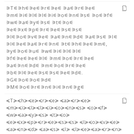
⚞T⚟
⚞h⚟
⚞e⚟
⚞r⚟
⚞e⚟
⚞a⚟
⚞r⚟
⚞e⚟
⚞m⚟
⚞i⚟
⚞l⚟
⚞l⚟
⚞i⚟
⚞o⚟
⚞n⚟
⚞s⚟
⚞o⚟
⚞f⚟
⚞w⚟
⚞a⚟
⚞y⚟
⚞s⚟
⚞t⚟
⚞o⚟
⚞e⚟
⚞x⚟
⚞p⚟
⚞r⚟
⚞e⚟
⚞s⚟
⚞s⚟
⚞l⚟
⚞o⚟
⚞v⚟
⚞e⚟
⚞a⚟
⚞n⚟
⚞d⚟
⚞a⚟
⚞s⚟
⚞I⚟
⚞l⚟
⚞e⚟
⚞a⚟
⚞r⚟
⚞n⚟
⚞t⚟
⚞h⚟
⚞e⚟
⚞m⚟
,
⚞y⚟
⚞o⚟
⚞u⚟
⚞w⚟
⚞i⚟
⚞l⚟
⚞l⚟
⚞f⚟
⚞e⚟
⚞e⚟
⚞l⚟
⚞m⚟
⚞o⚟
⚞r⚟
⚞e⚟
⚞a⚟
⚞n⚟
⚞d⚟
⚞m⚟
⚞o⚟
⚞r⚟
⚞e⚟
⚞b⚟
⚞l⚟
⚞e⚟
⚞s⚟
⚞s⚟
⚞e⚟
⚞d⚟
.
⚞G⚟
⚞o⚟
⚞o⚟
⚞d⚟
⚞M⚟
⚞o⚟
⚞r⚟
⚞n⚟
⚞i⚟
⚞n⚟
⚞g⚟
≼T≽
≼h≽
≼e≽
≼r≽
≼e≽
≼a≽
≼r≽
≼e≽
≼m≽
≼i≽
≼l≽
≼l≽
≼i≽
≼o≽
≼n≽
≼s≽
≼o≽
≼f≽
≼w≽
≼a≽
≼y≽
≼s≽
≼t≽
≼o≽
≼e≽
≼x≽
≼p≽
≼r≽
≼e≽
≼s≽
≼s≽
≼l≽
≼o≽
≼v≽
≼e≽
≼a≽
≼n≽
≼d≽
≼a≽
≼s≽
≼I≽
≼l≽
≼e≽
≼a≽
≼r≽
≼n≽