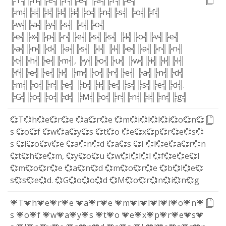
╠T╣
╠h╣
╠e╣
╠r╣
╠e╣
╠a╣
╠r╣
╠e╣
╠m╣
╠i╣
╠l╣
╠l╣
╠i╣
╠o╣
╠n╣
╠s╣
╠o╣
╠f╣
╠w╣
╠a╣
╠y╣
╠s╣
╠t╣
╠o╣
╠e╣
╠x╣
╠p╣
╠r╣
╠e╣
╠s╣
╠s╣
╠l╣
╠o╣
╠v╣
╠e╣
╠a╣
╠n╣
╠d╣
╠a╣
╠s╣
╠I╣
╠l╣
╠e╣
╠a╣
╠r╣
╠n╣
╠t╣
╠h╣
╠e╣
╠m╣
,
╠y╣
╠o╣
╠u╣
╠w╣
╠i╣
╠l╣
╠l╣
╠f╣
╠e╣
╠e╣
╠l╣
╠m╣
╠o╣
╠r╣
╠e╣
╠a╣
╠n╣
╠d╣
╠m╣
╠o╣
╠r╣
╠e╣
╠b╣
╠l╣
╠e╣
╠s╣
╠s╣
╠e╣
╠d╣
.
╠G╣
╠o╣
╠o╣
╠d╣
╠M╣
╠o╣
╠r╣
╠n╣
╠i╣
╠n╣
╠g╣
💞T
💞h
💞e
💞r
💞e
💞a
💞r
💞e
💞m
💞i
💞l
💞l
💞i
💞o
💞n
💞
s
💞o
💞f
💞w
💞a
💞y
💞s
💞t
💞o
💞e
💞x
💞p
💞r
💞e
💞s
💞
s
💞l
💞o
💞v
💞e
💞a
💞n
💞d
💞a
💞s
💞I
💞l
💞e
💞a
💞r
💞n
💞t
💞h
💞e
💞m
,
💞y
💞o
💞u
💞w
💞i
💞l
💞l
💞f
💞e
💞e
💞l
💞m
💞o
💞r
💞e
💞a
💞n
💞d
💞m
💞o
💞r
💞e
💞b
💞l
💞e
💞
s
💞s
💞e
💞d
.
💞G
💞o
💞o
💞d
💞M
💞o
💞r
💞n
💞i
💞n
💞g
💗T
💗h
💗e
💗r
💗e
💗a
💗r
💗e
💗m
💗i
💗l
💗l
💗i
💗o
💗n
💗
s
💗o
💗f
💗w
💗a
💗y
💗s
💗t
💗o
💗e
💗x
💗p
💗r
💗e
💗s
💗