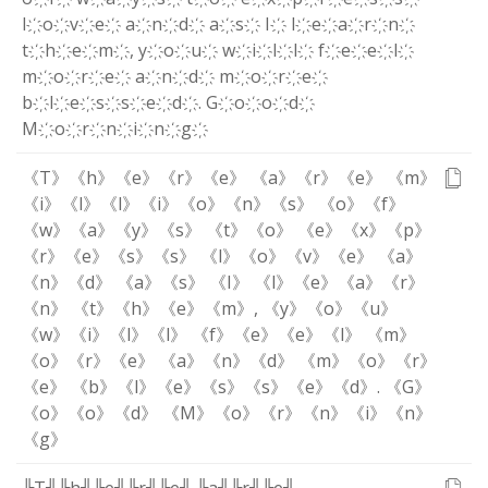
l҉
o҉
v҉
e҉
a҉
n҉
d҉
a҉
s҉
I҉
l҉
e҉
a҉
r҉
n҉
t҉
h҉
e҉
m҉
,
y҉
o҉
u҉
w҉
i҉
l҉
l҉
f҉
e҉
e҉
l҉
m҉
o҉
r҉
e҉
a҉
n҉
d҉
m҉
o҉
r҉
e҉
b҉
l҉
e҉
s҉
s҉
e҉
d҉
.
G҉
o҉
o҉
d҉
M҉
o҉
r҉
n҉
i҉
n҉
g҉
《T》
《h》
《e》
《r》
《e》
《a》
《r》
《e》
《m》
《i》
《l》
《l》
《i》
《o》
《n》
《s》
《o》
《f》
《w》
《a》
《y》
《s》
《t》
《o》
《e》
《x》
《p》
《r》
《e》
《s》
《s》
《l》
《o》
《v》
《e》
《a》
《n》
《d》
《a》
《s》
《I》
《l》
《e》
《a》
《r》
《n》
《t》
《h》
《e》
《m》
,
《y》
《o》
《u》
《w》
《i》
《l》
《l》
《f》
《e》
《e》
《l》
《m》
《o》
《r》
《e》
《a》
《n》
《d》
《m》
《o》
《r》
《e》
《b》
《l》
《e》
《s》
《s》
《e》
《d》
.
《G》
《o》
《o》
《d》
《M》
《o》
《r》
《n》
《i》
《n》
《g》