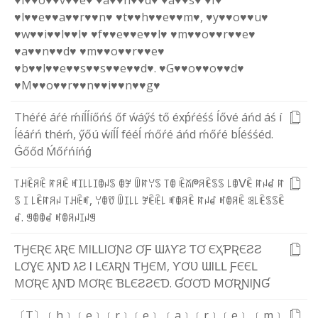
♥l♥
♥o♥
♥v♥
♥e♥
♥a♥
♥n♥
♥d♥
♥a♥
♥s♥
♥I♥
♥l♥
♥e♥
♥a♥
♥r♥
♥n♥
♥t♥
♥h♥
♥e♥
♥m♥
,
♥y♥
♥o♥
♥u♥
♥w♥
♥i♥
♥l♥
♥l♥
♥f♥
♥e♥
♥e♥
♥l♥
♥m♥
♥o♥
♥r♥
♥e♥
♥a♥
♥n♥
♥d♥
♥m♥
♥o♥
♥r♥
♥e♥
♥b♥
♥l♥
♥e♥
♥s♥
♥s♥
♥e♥
♥d♥
.
♥G♥
♥o♥
♥o♥
♥d♥
♥M♥
♥o♥
♥r♥
♥n♥
♥i♥
♥n♥
♥g♥
T
h
é
ŕ
é
á
ŕ
é
ḿ
í
ĺ
ĺ
í
ő
ń
ś
ő
f
ẃ
á
ӳ
ś
t
ő
é
x
ṕ
ŕ
é
ś
ś
ĺ
ő
v
é
á
ń
d
á
ś
í
ĺ
é
á
ŕ
ń
t
h
é
ḿ
,
ӳ
ő
ú
ẃ
í
ĺ
ĺ
f
é
é
ĺ
ḿ
ő
ŕ
é
á
ń
d
ḿ
ő
ŕ
é
b
ĺ
é
ś
ś
é
d
.
Ǵ
ő
ő
d
Ḿ
ő
ŕ
ń
í
ń
ǵ
꓄
ꃅ
ꍟ
ꋪ
ꍟ
ꍏ
ꋪ
ꍟ
ꎭ
ꀤ
꒒
꒒
ꀤ
ꂦ
ꈤ
ꌗ
ꂦ
ꎇ
ꅏ
ꍏ
ꌩ
ꌗ
꓄
ꂦ
ꍟ
ꊼ
ᖘ
ꋪ
ꍟ
ꌗ
ꌗ
꒒
ꂦ
ᐯ
ꍟ
ꍏ
ꈤ
ꀸ
ꍏ
ꌗ
ꀤ
꒒
ꍟ
ꍏ
ꋪ
ꈤ
꓄
ꃅ
ꍟ
ꎭ
,
ꌩ
ꂦ
ꀎ
ꅏ
ꀤ
꒒
꒒
ꎇ
ꍟ
ꍟ
꒒
ꎭ
ꂦ
ꋪ
ꍟ
ꍏ
ꈤ
ꀸ
ꎭ
ꂦ
ꋪ
ꍟ
ꌃ
꒒
ꍟ
ꌗ
ꌗ
ꍟ
ꀸ
.
ꁅ
ꂦ
ꂦ
ꀸ
ꎭ
ꂦ
ꋪ
ꈤ
ꀤ
ꈤ
ꁅ
Ƭ
Ӈ
Є
Ʀ
Є
ƛ
Ʀ
Є
M
Ɩ
Լ
Լ
Ɩ
Ơ
Ɲ
Ƨ
Ơ
Ƒ
Ɯ
ƛ
Ƴ
Ƨ
Ƭ
Ơ
Є
Ҳ
Ƥ
Ʀ
Є
Ƨ
Ƨ
Լ
Ơ
Ɣ
Є
ƛ
Ɲ
Ɗ
ƛ
Ƨ
Ɩ
Լ
Є
ƛ
Ʀ
Ɲ
Ƭ
Ӈ
Є
M
,
Ƴ
Ơ
Ʋ
Ɯ
Ɩ
Լ
Լ
Ƒ
Є
Є
Լ
M
Ơ
Ʀ
Є
ƛ
Ɲ
Ɗ
M
Ơ
Ʀ
Є
Ɓ
Լ
Є
Ƨ
Ƨ
Є
Ɗ
.
Ɠ
Ơ
Ơ
Ɗ
M
Ơ
Ʀ
Ɲ
Ɩ
Ɲ
Ɠ
〔T〕
﹝h﹞
﹝e﹞
﹝r﹞
﹝e﹞
﹝a﹞
﹝r﹞
﹝e﹞
﹝m﹞