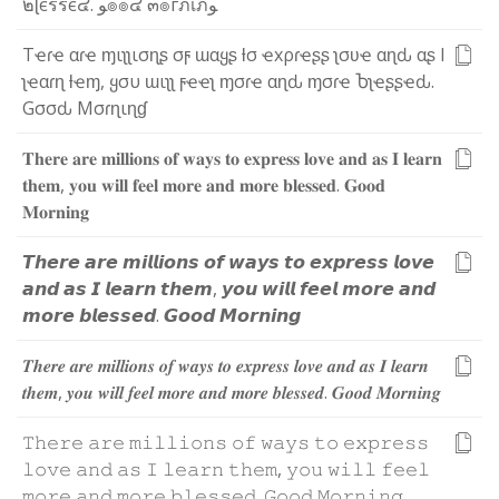
๒
ɭ
є
ร
ร
є
๔
.
ﻮ
๏
๏
๔
๓
๏
г
ภ
เ
ภ
ﻮ
T
ҽ
ɾ
ҽ
α
ɾ
ҽ
ɱ
ι
ʅ
ʅ
ι
σ
ɳ
ʂ
σ
ϝ
ɯ
α
ყ
ʂ
ƚ
σ
ҽ
x
ρ
ɾ
ҽ
ʂ
ʂ
ʅ
σ
ʋ
ҽ
α
ɳ
ԃ
α
ʂ
I
ʅ
ҽ
α
ɾ
ɳ
ƚ
ҽ
ɱ
,
ყ
σ
υ
ɯ
ι
ʅ
ʅ
ϝ
ҽ
ҽ
ʅ
ɱ
σ
ɾ
ҽ
α
ɳ
ԃ
ɱ
σ
ɾ
ҽ
Ⴆ
ʅ
ҽ
ʂ
ʂ
ҽ
ԃ
.
G
σ
σ
ԃ
M
σ
ɾ
ɳ
ι
ɳ
ɠ
𝐓
𝐡
𝐞
𝐫
𝐞
𝐚
𝐫
𝐞
𝐦
𝐢
𝐥
𝐥
𝐢
𝐨
𝐧
𝐬
𝐨
𝐟
𝐰
𝐚
𝐲
𝐬
𝐭
𝐨
𝐞
𝐱
𝐩
𝐫
𝐞
𝐬
𝐬
𝐥
𝐨
𝐯
𝐞
𝐚
𝐧
𝐝
𝐚
𝐬
𝐈
𝐥
𝐞
𝐚
𝐫
𝐧
𝐭
𝐡
𝐞
𝐦
,
𝐲
𝐨
𝐮
𝐰
𝐢
𝐥
𝐥
𝐟
𝐞
𝐞
𝐥
𝐦
𝐨
𝐫
𝐞
𝐚
𝐧
𝐝
𝐦
𝐨
𝐫
𝐞
𝐛
𝐥
𝐞
𝐬
𝐬
𝐞
𝐝
.
𝐆
𝐨
𝐨
𝐝
𝐌
𝐨
𝐫
𝐧
𝐢
𝐧
𝐠
𝙏
𝙝
𝙚
𝙧
𝙚
𝙖
𝙧
𝙚
𝙢
𝙞
𝙡
𝙡
𝙞
𝙤
𝙣
𝙨
𝙤
𝙛
𝙬
𝙖
𝙮
𝙨
𝙩
𝙤
𝙚
𝙭
𝙥
𝙧
𝙚
𝙨
𝙨
𝙡
𝙤
𝙫
𝙚
𝙖
𝙣
𝙙
𝙖
𝙨
𝙄
𝙡
𝙚
𝙖
𝙧
𝙣
𝙩
𝙝
𝙚
𝙢
,
𝙮
𝙤
𝙪
𝙬
𝙞
𝙡
𝙡
𝙛
𝙚
𝙚
𝙡
𝙢
𝙤
𝙧
𝙚
𝙖
𝙣
𝙙
𝙢
𝙤
𝙧
𝙚
𝙗
𝙡
𝙚
𝙨
𝙨
𝙚
𝙙
.
𝙂
𝙤
𝙤
𝙙
𝙈
𝙤
𝙧
𝙣
𝙞
𝙣
𝙜
𝑻
𝒉
𝒆
𝒓
𝒆
𝒂
𝒓
𝒆
𝒎
𝒊
𝒍
𝒍
𝒊
𝒐
𝒏
𝒔
𝒐
𝒇
𝒘
𝒂
𝒚
𝒔
𝒕
𝒐
𝒆
𝒙
𝒑
𝒓
𝒆
𝒔
𝒔
𝒍
𝒐
𝒗
𝒆
𝒂
𝒏
𝒅
𝒂
𝒔
𝑰
𝒍
𝒆
𝒂
𝒓
𝒏
𝒕
𝒉
𝒆
𝒎
,
𝒚
𝒐
𝒖
𝒘
𝒊
𝒍
𝒍
𝒇
𝒆
𝒆
𝒍
𝒎
𝒐
𝒓
𝒆
𝒂
𝒏
𝒅
𝒎
𝒐
𝒓
𝒆
𝒃
𝒍
𝒆
𝒔
𝒔
𝒆
𝒅
.
𝑮
𝒐
𝒐
𝒅
𝑴
𝒐
𝒓
𝒏
𝒊
𝒏
𝒈
𝚃
𝚑
𝚎
𝚛
𝚎
𝚊
𝚛
𝚎
𝚖
𝚒
𝚕
𝚕
𝚒
𝚘
𝚗
𝚜
𝚘
𝚏
𝚠
𝚊
𝚢
𝚜
𝚝
𝚘
𝚎
𝚡
𝚙
𝚛
𝚎
𝚜
𝚜
𝚕
𝚘
𝚟
𝚎
𝚊
𝚗
𝚍
𝚊
𝚜
𝙸
𝚕
𝚎
𝚊
𝚛
𝚗
𝚝
𝚑
𝚎
𝚖
,
𝚢
𝚘
𝚞
𝚠
𝚒
𝚕
𝚕
𝚏
𝚎
𝚎
𝚕
𝚖
𝚘
𝚛
𝚎
𝚊
𝚗
𝚍
𝚖
𝚘
𝚛
𝚎
𝚋
𝚕
𝚎
𝚜
𝚜
𝚎
𝚍
.
𝙶
𝚘
𝚘
𝚍
𝙼
𝚘
𝚛
𝚗
𝚒
𝚗
𝚐