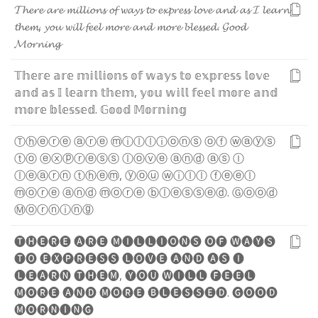
𝓣
𝓱
𝓮
𝓻
𝓮
𝓪
𝓻
𝓮
𝓶
𝓲
𝓵
𝓵
𝓲
𝓸
𝓷
𝓼
𝓸
𝓯
𝔀
𝓪
𝔂
𝓼
𝓽
𝓸
𝓮
𝔁
𝓹
𝓻
𝓮
𝓼
𝓼
𝓵
𝓸
𝓿
𝓮
𝓪
𝓷
𝓭
𝓪
𝓼
𝓘
𝓵
𝓮
𝓪
𝓻
𝓷
𝓽
𝓱
𝓮
𝓶
,
𝔂
𝓸
𝓾
𝔀
𝓲
𝓵
𝓵
𝓯
𝓮
𝓮
𝓵
𝓶
𝓸
𝓻
𝓮
𝓪
𝓷
𝓭
𝓶
𝓸
𝓻
𝓮
𝓫
𝓵
𝓮
𝓼
𝓼
𝓮
𝓭
.
𝓖
𝓸
𝓸
𝓭
𝓜
𝓸
𝓻
𝓷
𝓲
𝓷
𝓰
𝕋
𝕙
𝕖
𝕣
𝕖
𝕒
𝕣
𝕖
𝕞
𝕚
𝕝
𝕝
𝕚
𝕠
𝕟
𝕤
𝕠
𝕗
𝕨
𝕒
𝕪
𝕤
𝕥
𝕠
𝕖
𝕩
𝕡
𝕣
𝕖
𝕤
𝕤
𝕝
𝕠
𝕧
𝕖
𝕒
𝕟
𝕕
𝕒
𝕤
𝕀
𝕝
𝕖
𝕒
𝕣
𝕟
𝕥
𝕙
𝕖
𝕞
,
𝕪
𝕠
𝕦
𝕨
𝕚
𝕝
𝕝
𝕗
𝕖
𝕖
𝕝
𝕞
𝕠
𝕣
𝕖
𝕒
𝕟
𝕕
𝕞
𝕠
𝕣
𝕖
𝕓
𝕝
𝕖
𝕤
𝕤
𝕖
𝕕
.
𝔾
𝕠
𝕠
𝕕
𝕄
𝕠
𝕣
𝕟
𝕚
𝕟
𝕘
Ⓣ
ⓗ
ⓔ
ⓡ
ⓔ
ⓐ
ⓡ
ⓔ
ⓜ
ⓘ
ⓛ
ⓛ
ⓘ
ⓞ
ⓝ
ⓢ
ⓞ
ⓕ
ⓦ
ⓐ
ⓨ
ⓢ
ⓣ
ⓞ
ⓔ
ⓧ
ⓟ
ⓡ
ⓔ
ⓢ
ⓢ
ⓛ
ⓞ
ⓥ
ⓔ
ⓐ
ⓝ
ⓓ
ⓐ
ⓢ
Ⓘ
ⓛ
ⓔ
ⓐ
ⓡ
ⓝ
ⓣ
ⓗ
ⓔ
ⓜ
,
ⓨ
ⓞ
ⓤ
ⓦ
ⓘ
ⓛ
ⓛ
ⓕ
ⓔ
ⓔ
ⓛ
ⓜ
ⓞ
ⓡ
ⓔ
ⓐ
ⓝ
ⓓ
ⓜ
ⓞ
ⓡ
ⓔ
ⓑ
ⓛ
ⓔ
ⓢ
ⓢ
ⓔ
ⓓ
.
Ⓖ
ⓞ
ⓞ
ⓓ
Ⓜ
ⓞ
ⓡ
ⓝ
ⓘ
ⓝ
ⓖ
🅣
🅗
🅔
🅡
🅔
🅐
🅡
🅔
🅜
🅘
🅛
🅛
🅘
🅞
🅝
🅢
🅞
🅕
🅦
🅐
🅨
🅢
🅣
🅞
🅔
🅧
🅟
🅡
🅔
🅢
🅢
🅛
🅞
🅥
🅔
🅐
🅝
🅓
🅐
🅢
🅘
🅛
🅔
🅐
🅡
🅝
🅣
🅗
🅔
🅜
,
🅨
🅞
🅤
🅦
🅘
🅛
🅛
🅕
🅔
🅔
🅛
🅜
🅞
🅡
🅔
🅐
🅝
🅓
🅜
🅞
🅡
🅔
🅑
🅛
🅔
🅢
🅢
🅔
🅓
.
🅖
🅞
🅞
🅓
🅜
🅞
🅡
🅝
🅘
🅝
🅖