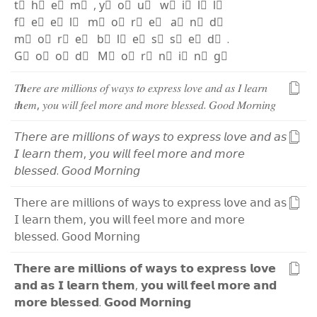
t⃫
h⃫
e⃫
m⃫
,
y⃫
o⃫
u⃫
w⃫
i⃫
l⃫
l⃫
f⃫
e⃫
e⃫
l⃫
m⃫
o⃫
r⃫
e⃫
a⃫
n⃫
d⃫
m⃫
o⃫
r⃫
e⃫
b⃫
l⃫
e⃫
s⃫
s⃫
e⃫
d⃫
.
G⃫
o⃫
o⃫
d⃫
M⃫
o⃫
r⃫
n⃫
i⃫
n⃫
g⃫
𝑇
𝒉
𝑒
𝑟
𝑒
𝑎
𝑟
𝑒
𝑚
𝑖
𝑙
𝑙
𝑖
𝑜
𝑛
𝑠
𝑜
𝑓
𝑤
𝑎
𝑦
𝑠
𝑡
𝑜
𝑒
𝑥
𝑝
𝑟
𝑒
𝑠
𝑠
𝑙
𝑜
𝑣
𝑒
𝑎
𝑛
𝑑
𝑎
𝑠
𝐼
𝑙
𝑒
𝑎
𝑟
𝑛
𝑡
𝒉
𝑒
𝑚
,
𝑦
𝑜
𝑢
𝑤
𝑖
𝑙
𝑙
𝑓
𝑒
𝑒
𝑙
𝑚
𝑜
𝑟
𝑒
𝑎
𝑛
𝑑
𝑚
𝑜
𝑟
𝑒
𝑏
𝑙
𝑒
𝑠
𝑠
𝑒
𝑑
.
𝐺
𝑜
𝑜
𝑑
𝑀
𝑜
𝑟
𝑛
𝑖
𝑛
𝑔
𝘛
𝘩
𝘦
𝘳
𝘦
𝘢
𝘳
𝘦
𝘮
𝘪
𝘭
𝘭
𝘪
𝘰
𝘯
𝘴
𝘰
𝘧
𝘸
𝘢
𝘺
𝘴
𝘵
𝘰
𝘦
𝘹
𝘱
𝘳
𝘦
𝘴
𝘴
𝘭
𝘰
𝘷
𝘦
𝘢
𝘯
𝘥
𝘢
𝘴
𝘐
𝘭
𝘦
𝘢
𝘳
𝘯
𝘵
𝘩
𝘦
𝘮
,
𝘺
𝘰
𝘶
𝘸
𝘪
𝘭
𝘭
𝘧
𝘦
𝘦
𝘭
𝘮
𝘰
𝘳
𝘦
𝘢
𝘯
𝘥
𝘮
𝘰
𝘳
𝘦
𝘣
𝘭
𝘦
𝘴
𝘴
𝘦
𝘥
.
𝘎
𝘰
𝘰
𝘥
𝘔
𝘰
𝘳
𝘯
𝘪
𝘯
𝘨
𝖳
𝗁
𝖾
𝗋
𝖾
𝖺
𝗋
𝖾
𝗆
𝗂
𝗅
𝗅
𝗂
𝗈
𝗇
𝗌
𝗈
𝖿
𝗐
𝖺
𝗒
𝗌
𝗍
𝗈
𝖾
𝗑
𝗉
𝗋
𝖾
𝗌
𝗌
𝗅
𝗈
𝗏
𝖾
𝖺
𝗇
𝖽
𝖺
𝗌
𝖨
𝗅
𝖾
𝖺
𝗋
𝗇
𝗍
𝗁
𝖾
𝗆
,
𝗒
𝗈
𝗎
𝗐
𝗂
𝗅
𝗅
𝖿
𝖾
𝖾
𝗅
𝗆
𝗈
𝗋
𝖾
𝖺
𝗇
𝖽
𝗆
𝗈
𝗋
𝖾
𝖻
𝗅
𝖾
𝗌
𝗌
𝖾
𝖽
.
𝖦
𝗈
𝗈
𝖽
𝖬
𝗈
𝗋
𝗇
𝗂
𝗇
𝗀
𝗧
𝗵
𝗲
𝗿
𝗲
𝗮
𝗿
𝗲
𝗺
𝗶
𝗹
𝗹
𝗶
𝗼
𝗻
𝘀
𝗼
𝗳
𝘄
𝗮
𝘆
𝘀
𝘁
𝗼
𝗲
𝘅
𝗽
𝗿
𝗲
𝘀
𝘀
𝗹
𝗼
𝘃
𝗲
𝗮
𝗻
𝗱
𝗮
𝘀
𝗜
𝗹
𝗲
𝗮
𝗿
𝗻
𝘁
𝗵
𝗲
𝗺
,
𝘆
𝗼
𝘂
𝘄
𝗶
𝗹
𝗹
𝗳
𝗲
𝗲
𝗹
𝗺
𝗼
𝗿
𝗲
𝗮
𝗻
𝗱
𝗺
𝗼
𝗿
𝗲
𝗯
𝗹
𝗲
𝘀
𝘀
𝗲
𝗱
.
𝗚
𝗼
𝗼
𝗱
𝗠
𝗼
𝗿
𝗻
𝗶
𝗻
𝗴