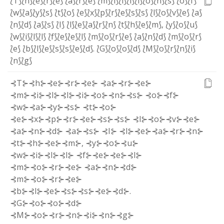
⟅T⟆
⟅h⟆
⟅e⟆
⟅r⟆
⟅e⟆
⟅a⟆
⟅r⟆
⟅e⟆
⟅m⟆
⟅i⟆
⟅l⟆
⟅l⟆
⟅i⟆
⟅o⟆
⟅n⟆
⟅s⟆
⟅o⟆
⟅f⟆
⟅w⟆
⟅a⟆
⟅y⟆
⟅s⟆
⟅t⟆
⟅o⟆
⟅e⟆
⟅x⟆
⟅p⟆
⟅r⟆
⟅e⟆
⟅s⟆
⟅s⟆
⟅l⟆
⟅o⟆
⟅v⟆
⟅e⟆
⟅a⟆
⟅n⟆
⟅d⟆
⟅a⟆
⟅s⟆
⟅I⟆
⟅l⟆
⟅e⟆
⟅a⟆
⟅r⟆
⟅n⟆
⟅t⟆
⟅h⟆
⟅e⟆
⟅m⟆
,
⟅y⟆
⟅o⟆
⟅u⟆
⟅w⟆
⟅i⟆
⟅l⟆
⟅l⟆
⟅f⟆
⟅e⟆
⟅e⟆
⟅l⟆
⟅m⟆
⟅o⟆
⟅r⟆
⟅e⟆
⟅a⟆
⟅n⟆
⟅d⟆
⟅m⟆
⟅o⟆
⟅r⟆
⟅e⟆
⟅b⟆
⟅l⟆
⟅e⟆
⟅s⟆
⟅s⟆
⟅e⟆
⟅d⟆
.
⟅G⟆
⟅o⟆
⟅o⟆
⟅d⟆
⟅M⟆
⟅o⟆
⟅r⟆
⟅n⟆
⟅i⟆
⟅n⟆
⟅g⟆
⊰T⊱
⊰h⊱
⊰e⊱
⊰r⊱
⊰e⊱
⊰a⊱
⊰r⊱
⊰e⊱
⊰m⊱
⊰i⊱
⊰l⊱
⊰l⊱
⊰i⊱
⊰o⊱
⊰n⊱
⊰s⊱
⊰o⊱
⊰f⊱
⊰w⊱
⊰a⊱
⊰y⊱
⊰s⊱
⊰t⊱
⊰o⊱
⊰e⊱
⊰x⊱
⊰p⊱
⊰r⊱
⊰e⊱
⊰s⊱
⊰s⊱
⊰l⊱
⊰o⊱
⊰v⊱
⊰e⊱
⊰a⊱
⊰n⊱
⊰d⊱
⊰a⊱
⊰s⊱
⊰I⊱
⊰l⊱
⊰e⊱
⊰a⊱
⊰r⊱
⊰n⊱
⊰t⊱
⊰h⊱
⊰e⊱
⊰m⊱
,
⊰y⊱
⊰o⊱
⊰u⊱
⊰w⊱
⊰i⊱
⊰l⊱
⊰l⊱
⊰f⊱
⊰e⊱
⊰e⊱
⊰l⊱
⊰m⊱
⊰o⊱
⊰r⊱
⊰e⊱
⊰a⊱
⊰n⊱
⊰d⊱
⊰m⊱
⊰o⊱
⊰r⊱
⊰e⊱
⊰b⊱
⊰l⊱
⊰e⊱
⊰s⊱
⊰s⊱
⊰e⊱
⊰d⊱
.
⊰G⊱
⊰o⊱
⊰o⊱
⊰d⊱
⊰M⊱
⊰o⊱
⊰r⊱
⊰n⊱
⊰i⊱
⊰n⊱
⊰g⊱