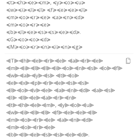
≼t≽
≼h≽
≼e≽
≼m≽
,
≼y≽
≼o≽
≼u≽
≼w≽
≼i≽
≼l≽
≼l≽
≼f≽
≼e≽
≼e≽
≼l≽
≼m≽
≼o≽
≼r≽
≼e≽
≼a≽
≼n≽
≼d≽
≼m≽
≼o≽
≼r≽
≼e≽
≼b≽
≼l≽
≼e≽
≼s≽
≼s≽
≼e≽
≼d≽
.
≼G≽
≼o≽
≼o≽
≼d≽
≼M≽
≼o≽
≼r≽
≼n≽
≼i≽
≼n≽
≼g≽
⫷T⫸
⫷h⫸
⫷e⫸
⫷r⫸
⫷e⫸
⫷a⫸
⫷r⫸
⫷e⫸
⫷m⫸
⫷i⫸
⫷l⫸
⫷l⫸
⫷i⫸
⫷o⫸
⫷n⫸
⫷s⫸
⫷o⫸
⫷f⫸
⫷w⫸
⫷a⫸
⫷y⫸
⫷s⫸
⫷t⫸
⫷o⫸
⫷e⫸
⫷x⫸
⫷p⫸
⫷r⫸
⫷e⫸
⫷s⫸
⫷s⫸
⫷l⫸
⫷o⫸
⫷v⫸
⫷e⫸
⫷a⫸
⫷n⫸
⫷d⫸
⫷a⫸
⫷s⫸
⫷I⫸
⫷l⫸
⫷e⫸
⫷a⫸
⫷r⫸
⫷n⫸
⫷t⫸
⫷h⫸
⫷e⫸
⫷m⫸
,
⫷y⫸
⫷o⫸
⫷u⫸
⫷w⫸
⫷i⫸
⫷l⫸
⫷l⫸
⫷f⫸
⫷e⫸
⫷e⫸
⫷l⫸
⫷m⫸
⫷o⫸
⫷r⫸
⫷e⫸
⫷a⫸
⫷n⫸
⫷d⫸
⫷m⫸
⫷o⫸
⫷r⫸
⫷e⫸
⫷b⫸
⫷l⫸
⫷e⫸
⫷s⫸
⫷s⫸
⫷e⫸
⫷d⫸
.