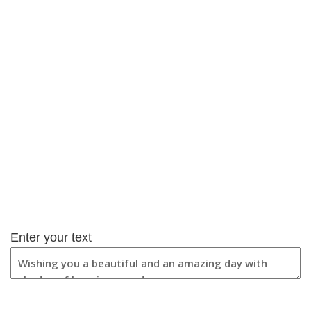
Enter your text