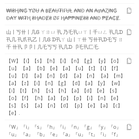
₩
ł
₴
Ⱨ
ł
₦
₲
Ɏ
Ø
Ʉ
₳
฿
Ɇ
₳
Ʉ
₮
ł
₣
Ʉ
Ⱡ
₳
₦
Đ
₳
₦
₳
₥
₳
Ⱬ
ł
₦
₲
Đ
₳
Ɏ
₩
ł
₮
Ⱨ
₴
Ⱨ
₳
Đ
Ɇ
₴
Ø
₣
Ⱨ
₳
₱
₱
ł
₦
Ɇ
₴
₴
₳
₦
Đ
₱
Ɇ
₳
₵
Ɇ
.
山
丨
丂
卄
丨
几
Ꮆ
ㄚ
ㄖ
ㄩ
卂
乃
乇
卂
ㄩ
ㄒ
丨
千
ㄩ
ㄥ
卂
几
ᗪ
卂
几
卂
爪
卂
乙
丨
几
Ꮆ
ᗪ
卂
ㄚ
山
丨
ㄒ
卄
丂
卄
卂
ᗪ
乇
丂
ㄖ
千
卄
卂
卩
卩
丨
几
乇
丂
丂
卂
几
ᗪ
卩
乇
卂
匚
乇
.
【W】
【i】
【s】
【h】
【i】
【n】
【g】
【y】
【o】
【u】
【a】
【b】
【e】
【a】
【u】
【t】
【i】
【f】
【u】
【l】
【a】
【n】
【d】
【a】
【n】
【a】
【m】
【a】
【z】
【i】
【n】
【g】
【d】
【a】
【y】
【w】
【i】
【t】
【h】
【s】
【h】
【a】
【d】
【e】
【s】
【o】
【f】
【h】
【a】
【p】
【p】
【i】
【n】
【e】
【s】
【s】
【a】
【n】
【d】
【p】
【e】
【a】
【c】
【e】
.
『W』
『i』
『s』
『h』
『i』
『n』
『g』
『y』
『o』
『u』
『a』
『b』
『e』
『a』
『u』
『t』
『i』
『f』