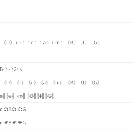
,
〔D〕
﹝r﹞
﹝e﹞
﹝a﹞
﹝m﹞
〔B〕
〔I〕
〔G〕
.
B҉
I҉
G҉
.
,
《D》
《r》
《e》
《a》
《m》
《B》
《I》
《G》
.
e╣
╠a╣
╠m╣
╠B╣
╠I╣
╠G╣
.
m
💞B
💞I
💞G
.
m
💗B
💗I
💗G
.