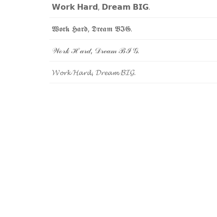
𝗪
𝗼
𝗿
𝗸
𝗛
𝗮
𝗿
𝗱
,
𝗗
𝗿
𝗲
𝗮
𝗺
𝗕
𝗜
𝗚
.
𝖂
𝖔
𝖗
𝖐
𝕳
𝖆
𝖗
𝖉
,
𝕯
𝖗
𝖊
𝖆
𝖒
𝕭
𝕴
𝕲
.
𝒲
ℴ
𝓇
𝓀
ℋ
𝒶
𝓇
𝒹
,
𝒟
𝓇
ℯ
𝒶
𝓂
ℬ
ℐ
𝒢
.
𝓦
𝓸
𝓻
𝓴
𝓗
𝓪
𝓻
𝓭
,
𝓓
𝓻
𝓮
𝓪
𝓶
𝓑
𝓘
𝓖
.