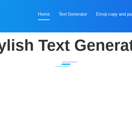
Home
Text Generator
Emoji copy and pa
ylish Text Genera