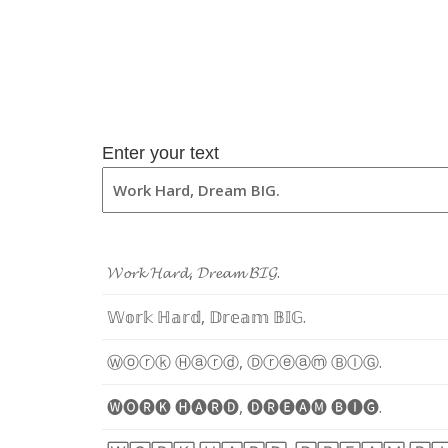
Enter your text
𝓦
𝓸
𝓻
𝓴
𝓗
𝓪
𝓻
𝓭
,
𝓓
𝓻
𝓮
𝓪
𝓶
𝓑
𝓘
𝓖
.
𝕎
𝕠
𝕣
𝕜
ℍ
𝕒
𝕣
𝕕
,
𝔻
𝕣
𝕖
𝕒
𝕞
𝔹
𝕀
𝔾
.
Ⓦ
ⓞ
ⓡ
ⓚ
Ⓗ
ⓐ
ⓡ
ⓓ
,
Ⓓ
ⓡ
ⓔ
ⓐ
ⓜ
Ⓑ
Ⓘ
Ⓖ
.
🅦
🅞
🅡
🅚
🅗
🅐
🅡
🅓
,
🅓
🅡
🅔
🅐
🅜
🅑
🅘
🅖
.