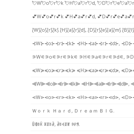
💘W
💘o
💘r
💘k
💘H
💘a
💘r
💘d
,
💘D
💘r
💘e
💘a
💘
💕W
💕o
💕r
💕k
💕H
💕a
💕r
💕d
,
💕D
💕r
💕e
💕a
💕
⟅W⟆
⟅o⟆
⟅r⟆
⟅k⟆
⟅H⟆
⟅a⟆
⟅r⟆
⟅d⟆
,
⟅D⟆
⟅r⟆
⟅e⟆
⟅a⟆
⟅m⟆
⟅B⟆
⟅I⟆
⊰W⊱
⊰o⊱
⊰r⊱
⊰k⊱
⊰H⊱
⊰a⊱
⊰r⊱
⊰d⊱
,
⊰D⊱
⚞W⚟
⚞o⚟
⚞r⚟
⚞k⚟
⚞H⚟
⚞a⚟
⚞r⚟
⚞d⚟
,
⚞D
≼W≽
≼o≽
≼r≽
≼k≽
≼H≽
≼a≽
≼r≽
≼d≽
,
≼D≽
⫷W⫸
⫷o⫸
⫷r⫸
⫷k⫸
⫷H⫸
⫷a⫸
⫷r⫸
⫷d⫸
,
⋖W⋗
⋖o⋗
⋖r⋗
⋖k⋗
⋖H⋗
⋖a⋗
⋖r⋗
⋖d⋗
,
⋖D⋗
Ｗ
ｏ
ｒ
ｋ
Ｈ
ａ
ｒ
ｄ
,
Ｄ
ｒ
ｅ
ａ
ｍ
Ｂ
Ｉ
Ｇ
.
ꅏ
ꂦ
ꌅ
ꀗ
ꍩ
ꁲ
ꌅ
ꂠ
,
ꂠ
ꌅ
ꈼ
ꁲ
ꂵ
ꋰ
ꂑ
ꁅ
.