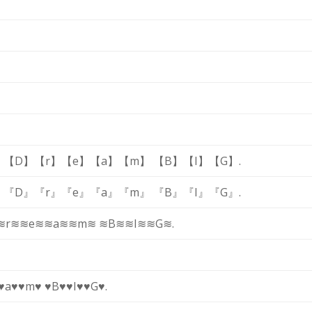
,
【D】
【r】
【e】
【a】
【m】
【B】
【I】
【G】
.
,
『D』
『r』
『e』
『a』
『m』
『B』
『I』
『G』
.
≋r≋
≋e≋
≋a≋
≋m≋
≋B≋
≋I≋
≋G≋
.
♥a♥
♥m♥
♥B♥
♥I♥
♥G♥
.