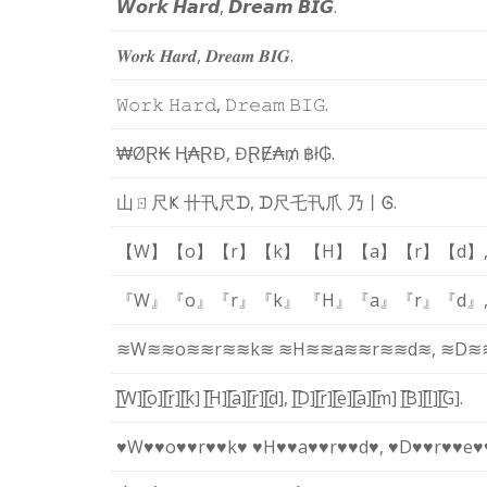
𝙒
𝙤
𝙧
𝙠
𝙃
𝙖
𝙧
𝙙
,
𝘿
𝙧
𝙚
𝙖
𝙢
𝘽
𝙄
𝙂
.
𝑾
𝒐
𝒓
𝒌
𝑯
𝒂
𝒓
𝒅
,
𝑫
𝒓
𝒆
𝒂
𝒎
𝑩
𝑰
𝑮
.
𝚆
𝚘
𝚛
𝚔
𝙷
𝚊
𝚛
𝚍
,
𝙳
𝚛
𝚎
𝚊
𝚖
𝙱
𝙸
𝙶
.
₩
Ø
Ɽ
₭
Ⱨ
₳
Ɽ
Đ
,
Đ
Ɽ
Ɇ
₳
₥
฿
ł
₲
.
山
ㄖ
尺
Ҝ
卄
卂
尺
ᗪ
,
ᗪ
尺
乇
卂
爪
乃
丨
Ꮆ
.
【W】
【o】
【r】
【k】
【H】
【a】
【r】
【d】
『W』
『o』
『r』
『k』
『H』
『a』
『r』
『d』
≋W≋
≋o≋
≋r≋
≋k≋
≋H≋
≋a≋
≋r≋
≋d≋
,
≋D≋
[̲̅W]
[̲̅o]
[̲̅r]
[̲̅k]
[̲̅H]
[̲̅a]
[̲̅r]
[̲̅d]
,
[̲̅D]
[̲̅r]
[̲̅e]
[̲̅a]
[̲̅m]
[̲̅B]
[̲̅I]
[̲̅G]
.
♥W♥
♥o♥
♥r♥
♥k♥
♥H♥
♥a♥
♥r♥
♥d♥
,
♥D♥
♥r♥
♥e♥