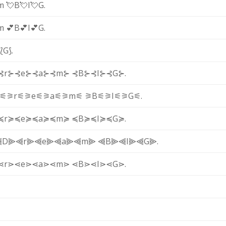
m
💘B
💘I
💘G
.
m
💕B
💕I
💕G
.
⟅G⟆
.
⊰r⊱
⊰e⊱
⊰a⊱
⊰m⊱
⊰B⊱
⊰I⊱
⊰G⊱
.
⚟
⚞r⚟
⚞e⚟
⚞a⚟
⚞m⚟
⚞B⚟
⚞I⚟
⚞G⚟
.
≼r≽
≼e≽
≼a≽
≼m≽
≼B≽
≼I≽
≼G≽
.
⫷D⫸
⫷r⫸
⫷e⫸
⫷a⫸
⫷m⫸
⫷B⫸
⫷I⫸
⫷G⫸
.
⋖r⋗
⋖e⋗
⋖a⋗
⋖m⋗
⋖B⋗
⋖I⋗
⋖G⋗
.