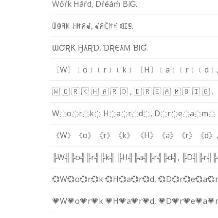
Ẃ
ő
ŕ
ḱ
H
á
ŕ
d
,
D
ŕ
é
á
ḿ
B
í
Ǵ
.
ꅏ
ꂦ
ꋪ
ꀘ
ꃅ
ꍏ
ꋪ
ꀸ
,
ꀸ
ꋪ
ꍟ
ꍏ
ꎭ
ꌃ
ꀤ
ꁅ
.
Ɯ
Ơ
Ʀ
Ƙ
Ӈ
ƛ
Ʀ
Ɗ
,
Ɗ
Ʀ
Є
ƛ
M
Ɓ
Ɩ
Ɠ
.
〔W〕
﹝o﹞
﹝r﹞
﹝k﹞
〔H〕
﹝a﹞
﹝r﹞
﹝d﹞
🇼
🇴
🇷
🇰
🇭
🇦
🇷
🇩
,
🇩
🇷
🇪
🇦
🇲
🇧
🇮
🇬
.
W҉
o҉
r҉
k҉
H҉
a҉
r҉
d҉
,
D҉
r҉
e҉
a҉
m҉
《W》
《o》
《r》
《k》
《H》
《a》
《r》
《d》
╠W╣
╠o╣
╠r╣
╠k╣
╠H╣
╠a╣
╠r╣
╠d╣
,
╠D╣
╠r╣
╠
💞W
💞o
💞r
💞k
💞H
💞a
💞r
💞d
,
💞D
💞r
💞e
💞a
💞
💗W
💗o
💗r
💗k
💗H
💗a
💗r
💗d
,
💗D
💗r
💗e
💗a
💗