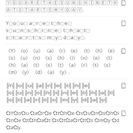
🇾
🇴
🇺
🇦
🇷
🇪
🇹
🇭
🇪
🇸
🇺
🇳
🇸
🇭
🇮
🇳
🇪
🇹
🇭
🇦
🇹
🇸
🇹
🇦
🇷
🇹
🇸
🇲
🇾
🇩
🇦
🇾
.
Y҉
o҉
u҉
a҉
r҉
e҉
t҉
h҉
e҉
s҉
u҉
n҉
s҉
h҉
i҉
n҉
e҉
t҉
h҉
a҉
t҉
s҉
t҉
a҉
r҉
t҉
s҉
m҉
y҉
d҉
a҉
y҉
.
《Y》
《o》
《u》
《a》
《r》
《e》
《t》
《h》
《e》
《s》
《u》
《n》
《s》
《h》
《i》
《n》
《e》
《t》
《h》
《a》
《t》
《s》
《t》
《a》
《r》
《t》
《s》
《m》
《y》
《d》
《a》
《y》
.
╠Y╣
╠o╣
╠u╣
╠a╣
╠r╣
╠e╣
╠t╣
╠h╣
╠e╣
╠s╣
╠u╣
╠n╣
╠s╣
╠h╣
╠i╣
╠n╣
╠e╣
╠t╣
╠h╣
╠a╣
╠t╣
╠s╣
╠t╣
╠a╣
╠r╣
╠t╣
╠s╣
╠m╣
╠y╣
╠d╣
╠a╣
╠y╣
.
💞Y
💞o
💞u
💞a
💞r
💞e
💞t
💞h
💞e
💞s
💞u
💞n
💞s
💞h
💞i
💞n
💞e
💞t
💞h
💞a
💞t
💞s
💞t
💞a
💞r
💞t
💞s
💞m
💞y
💞d
💞a
💞y
.