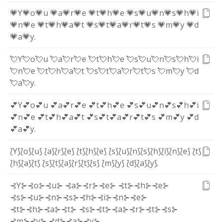
💗Y
💗o
💗u
💗a
💗r
💗e
💗t
💗h
💗e
💗s
💗u
💗n
💗s
💗h
💗i
💗n
💗e
💗t
💗h
💗a
💗t
💗s
💗t
💗a
💗r
💗t
💗s
💗m
💗y
💗d
💗a
💗y
.
💘Y
💘o
💘u
💘a
💘r
💘e
💘t
💘h
💘e
💘s
💘u
💘n
💘s
💘h
💘i
💘n
💘e
💘t
💘h
💘a
💘t
💘s
💘t
💘a
💘r
💘t
💘s
💘m
💘y
💘d
💘a
💘y
.
💕Y
💕o
💕u
💕a
💕r
💕e
💕t
💕h
💕e
💕s
💕u
💕n
💕s
💕h
💕i
💕n
💕e
💕t
💕h
💕a
💕t
💕s
💕t
💕a
💕r
💕t
💕s
💕m
💕y
💕d
💕a
💕y
.
⟅Y⟆
⟅o⟆
⟅u⟆
⟅a⟆
⟅r⟆
⟅e⟆
⟅t⟆
⟅h⟆
⟅e⟆
⟅s⟆
⟅u⟆
⟅n⟆
⟅s⟆
⟅h⟆
⟅i⟆
⟅n⟆
⟅e⟆
⟅t⟆
⟅h⟆
⟅a⟆
⟅t⟆
⟅s⟆
⟅t⟆
⟅a⟆
⟅r⟆
⟅t⟆
⟅s⟆
⟅m⟆
⟅y⟆
⟅d⟆
⟅a⟆
⟅y⟆
.
⊰Y⊱
⊰o⊱
⊰u⊱
⊰a⊱
⊰r⊱
⊰e⊱
⊰t⊱
⊰h⊱
⊰e⊱
⊰s⊱
⊰u⊱
⊰n⊱
⊰s⊱
⊰h⊱
⊰i⊱
⊰n⊱
⊰e⊱
⊰t⊱
⊰h⊱
⊰a⊱
⊰t⊱
⊰s⊱
⊰t⊱
⊰a⊱
⊰r⊱
⊰t⊱
⊰s⊱
⊰m⊱
⊰y⊱
⊰d⊱
⊰a⊱
⊰y⊱
.