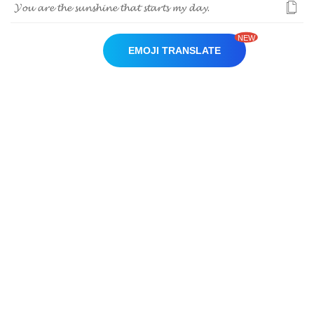
𝓨
𝓸
𝓾
𝓪
𝓻
𝓮
𝓽
𝓱
𝓮
𝓼
𝓾
𝓷
𝓼
𝓱
𝓲
𝓷
𝓮
𝓽
𝓱
𝓪
𝓽
𝓼
𝓽
𝓪
𝓻
𝓽
𝓼
𝓶
𝔂
𝓭
𝓪
𝔂
.
NEW
EMOJI TRANSLATE