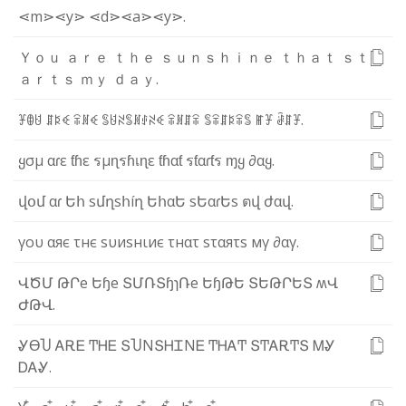
⋖m⋗
⋖y⋗
⋖d⋗
⋖a⋗
⋖y⋗
.
Ｙ
ｏ
ｕ
ａ
ｒ
ｅ
ｔ
ｈ
ｅ
ｓ
ｕ
ｎ
ｓ
ｈ
ｉ
ｎ
ｅ
ｔ
ｈ
ａ
ｔ
ｓ
ｔ
ａ
ｒ
ｔ
ｓ
ｍ
ｙ
ｄ
ａ
ｙ
.
ꐞ
ꂦ
ꐇ
ꁲ
ꌅ
ꈼ
ꋖ
ꍩ
ꈼ
ꌚ
ꐇ
ꋊ
ꌚ
ꍩ
ꂑ
ꋊ
ꈼ
ꋖ
ꍩ
ꁲ
ꋖ
ꌚ
ꋖ
ꁲ
ꌅ
ꋖ
ꌚ
ꂵ
ꐞ
ꂠ
ꁲ
ꐞ
.
ყ
σ
µ
α
ɾ
ε
ƭ
ɦ
ε
ร
µ
ɳ
ร
ɦ
เ
ɳ
ε
ƭ
ɦ
α
ƭ
ร
ƭ
α
ɾ
ƭ
ร
ɱ
ყ
∂
α
ყ
.
վ
օ
մ
α
ɾ
Ե
հ
s
մ
ղ
s
հ
í
ղ
Ե
հ
α
Ե
s
Ե
α
ɾ
Ե
s
ต
վ
ժ
α
վ
.
γ
ο
υ
α
я
є
τ
н
є
ѕ
υ
и
ѕ
н
ι
и
є
τ
н
α
τ
ѕ
τ
α
я
τ
ѕ
м
γ
∂
α
γ
.
Վ
Ծ
Մ
Թ
Ր
e
Ե
ɧ
e
Տ
Մ
Ռ
Տ
ɧ
ɿ
Ռ
e
Ե
ɧ
Թ
Ե
Տ
Ե
Թ
Ր
Ե
Տ
ʍ
Վ
Ժ
Թ
Վ
.
Ꮍ
ϴ
Ⴎ
Ꭺ
Ꭱ
Ꭼ
Ͳ
Ꮋ
Ꭼ
Տ
Ⴎ
Ν
Տ
Ꮋ
Ꮖ
Ν
Ꭼ
Ͳ
Ꮋ
Ꭺ
Ͳ
Տ
Ͳ
Ꭺ
Ꭱ
Ͳ
Տ
Ꮇ
Ꮍ
Ꭰ
Ꭺ
Ꮍ
.