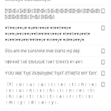
[̲̅Y]
[̲̅o]
[̲̅u]
[̲̅a]
[̲̅r]
[̲̅e]
[̲̅t]
[̲̅h]
[̲̅e]
[̲̅s]
[̲̅u]
[̲̅n]
[̲̅s]
[̲̅h]
[̲̅i]
[̲̅n]
[̲̅e]
[̲̅t]
[̲̅h]
[̲̅a]
[̲̅t]
[̲̅s]
[̲̅t]
[̲̅a]
[̲̅r]
[̲̅t]
[̲̅s]
[̲̅m]
[̲̅y]
[̲̅d]
[̲̅a]
[̲̅y]
.
♥Y♥
♥o♥
♥u♥
♥a♥
♥r♥
♥e♥
♥t♥
♥h♥
♥e♥
♥s♥
♥u♥
♥n♥
♥s♥
♥h♥
♥i♥
♥n♥
♥e♥
♥t♥
♥h♥
♥a♥
♥t♥
♥s♥
♥t♥
♥a♥
♥r♥
♥t♥
♥s♥
♥m♥
♥y♥
♥d♥
♥a♥
♥y♥
.
Ӳ
ő
ú
á
ŕ
é
t
h
é
ś
ú
ń
ś
h
í
ń
é
t
h
á
t
ś
t
á
ŕ
t
ś
ḿ
ӳ
d
á
ӳ
.
ꌩ
ꂦ
ꀎ
ꍏ
ꋪ
ꍟ
꓄
ꃅ
ꍟ
ꌗ
ꀎ
ꈤ
ꌗ
ꃅ
ꀤ
ꈤ
ꍟ
꓄
ꃅ
ꍏ
꓄
ꌗ
꓄
ꍏ
ꋪ
꓄
ꌗ
ꎭ
ꌩ
ꀸ
ꍏ
ꌩ
.
Ƴ
Ơ
Ʋ
ƛ
Ʀ
Є
Ƭ
Ӈ
Є
Ƨ
Ʋ
Ɲ
Ƨ
Ӈ
Ɩ
Ɲ
Є
Ƭ
Ӈ
ƛ
Ƭ
Ƨ
Ƭ
ƛ
Ʀ
Ƭ
Ƨ
M
Ƴ
Ɗ
ƛ
Ƴ
.
〔Y〕
﹝o﹞
﹝u﹞
﹝a﹞
﹝r﹞
﹝e﹞
﹝t﹞
﹝h﹞
﹝e﹞
﹝s﹞
﹝u﹞
﹝n﹞
﹝s﹞
﹝h﹞
﹝i﹞
﹝n﹞
﹝e﹞
﹝t﹞
﹝h﹞
﹝a﹞
﹝t﹞
﹝s﹞
﹝t﹞
﹝a﹞
﹝r﹞
﹝t﹞
﹝s﹞
﹝m﹞
﹝y﹞
﹝d﹞
﹝a﹞
﹝y﹞
.