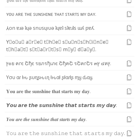
𝔜
𝔬
𝔲
𝔞
𝔯
𝔢
𝔱
𝔥
𝔢
𝔰
𝔲
𝔫
𝔰
𝔥
𝔦
𝔫
𝔢
𝔱
𝔥
𝔞
𝔱
𝔰
𝔱
𝔞
𝔯
𝔱
𝔰
𝔪
𝔶
𝔡
𝔞
𝔶
.
ʏ
ᴏ
ᴜ
ᴀ
ʀ
ᴇ
ᴛ
ʜ
ᴇ
ꜱ
ᴜ
ɴ
ꜱ
ʜ
ɪ
ɴ
ᴇ
ᴛ
ʜ
ᴀ
ᴛ
ꜱ
ᴛ
ᴀ
ʀ
ᴛ
ꜱ
ᴍ
ʏ
ᴅ
ᴀ
ʏ
.
⅄
o
n
ɐ
ɹ
ǝ
ʇ
ɥ
ǝ
s
n
υ
s
ɥ
ı
υ
ǝ
ʇ
ɥ
ɐ
ʇ
s
ʇ
ɐ
ɹ
ʇ
s
ɯ
ʎ
p
ɐ
ʎ
.
Y⃣
o⃣
u⃣
a⃣
r⃣
e⃣
t⃣
h⃣
e⃣
s⃣
u⃣
n⃣
s⃣
h⃣
i⃣
n⃣
e⃣
t⃣
h⃣
a⃣
t⃣
s⃣
t⃣
a⃣
r⃣
t⃣
s⃣
m⃣
y⃣
d⃣
a⃣
y⃣
.
ץ
๏
ย
ค
г
є
Շ
ђ
є
ร
ย
ภ
ร
ђ
เ
ภ
є
Շ
ђ
ค
Շ
ร
Շ
ค
г
Շ
ร
๓
ץ
๔
ค
ץ
.
Y
σ
υ
α
ɾ
ƚ
ԋ
ʂ
υ
ɳ
ʂ
ԋ
ι
ɳ
ƚ
ԋ
α
ƚ
ʂ
ƚ
α
ɾ
ƚ
ʂ
ɱ
ყ
ԃ
α
ყ
.
𝐘
𝐨
𝐮
𝐚
𝐫
𝐞
𝐭
𝐡
𝐞
𝐬
𝐮
𝐧
𝐬
𝐡
𝐢
𝐧
𝐞
𝐭
𝐡
𝐚
𝐭
𝐬
𝐭
𝐚
𝐫
𝐭
𝐬
𝐦
𝐲
𝐝
𝐚
𝐲
.
𝙔
𝙤
𝙪
𝙖
𝙧
𝙚
𝙩
𝙝
𝙚
𝙨
𝙪
𝙣
𝙨
𝙝
𝙞
𝙣
𝙚
𝙩
𝙝
𝙖
𝙩
𝙨
𝙩
𝙖
𝙧
𝙩
𝙨
𝙢
𝙮
𝙙
𝙖
𝙮
.
𝒀
𝒐
𝒖
𝒂
𝒓
𝒆
𝒕
𝒉
𝒆
𝒔
𝒖
𝒏
𝒔
𝒉
𝒊
𝒏
𝒆
𝒕
𝒉
𝒂
𝒕
𝒔
𝒕
𝒂
𝒓
𝒕
𝒔
𝒎
𝒚
𝒅
𝒂
𝒚
.
𝚈
𝚘
𝚞
𝚊
𝚛
𝚎
𝚝
𝚑
𝚎
𝚜
𝚞
𝚗
𝚜
𝚑
𝚒
𝚗
𝚎
𝚝
𝚑
𝚊
𝚝
𝚜
𝚝
𝚊
𝚛
𝚝
𝚜
𝚖
𝚢
𝚍
𝚊
𝚢
.