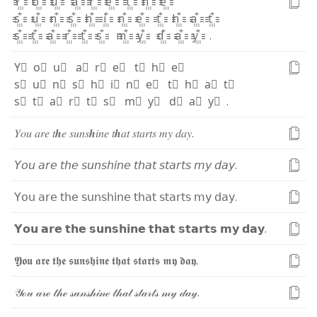
Y꙲
o꙲
u꙲
a꙲
r꙲
e꙲
t꙲
h꙲
e꙲
s꙲
u꙲
n꙲
s꙲
h꙲
i꙲
n꙲
e꙲
t꙲
h꙲
a꙲
t꙲
s꙲
t꙲
a꙲
r꙲
t꙲
s꙲
m꙲
y꙲
d꙲
a꙲
y꙲
.
Y⃫
o⃫
u⃫
a⃫
r⃫
e⃫
t⃫
h⃫
e⃫
s⃫
u⃫
n⃫
s⃫
h⃫
i⃫
n⃫
e⃫
t⃫
h⃫
a⃫
t⃫
s⃫
t⃫
a⃫
r⃫
t⃫
s⃫
m⃫
y⃫
d⃫
a⃫
y⃫
.
𝑌
𝑜
𝑢
𝑎
𝑟
𝑒
𝑡
𝒉
𝑒
𝑠
𝑢
𝑛
𝑠
𝒉
𝑖
𝑛
𝑒
𝑡
𝒉
𝑎
𝑡
𝑠
𝑡
𝑎
𝑟
𝑡
𝑠
𝑚
𝑦
𝑑
𝑎
𝑦
.
𝘠
𝘰
𝘶
𝘢
𝘳
𝘦
𝘵
𝘩
𝘦
𝘴
𝘶
𝘯
𝘴
𝘩
𝘪
𝘯
𝘦
𝘵
𝘩
𝘢
𝘵
𝘴
𝘵
𝘢
𝘳
𝘵
𝘴
𝘮
𝘺
𝘥
𝘢
𝘺
.
𝖸
𝗈
𝗎
𝖺
𝗋
𝖾
𝗍
𝗁
𝖾
𝗌
𝗎
𝗇
𝗌
𝗁
𝗂
𝗇
𝖾
𝗍
𝗁
𝖺
𝗍
𝗌
𝗍
𝖺
𝗋
𝗍
𝗌
𝗆
𝗒
𝖽
𝖺
𝗒
.
𝗬
𝗼
𝘂
𝗮
𝗿
𝗲
𝘁
𝗵
𝗲
𝘀
𝘂
𝗻
𝘀
𝗵
𝗶
𝗻
𝗲
𝘁
𝗵
𝗮
𝘁
𝘀
𝘁
𝗮
𝗿
𝘁
𝘀
𝗺
𝘆
𝗱
𝗮
𝘆
.
𝖄
𝖔
𝖚
𝖆
𝖗
𝖊
𝖙
𝖍
𝖊
𝖘
𝖚
𝖓
𝖘
𝖍
𝖎
𝖓
𝖊
𝖙
𝖍
𝖆
𝖙
𝖘
𝖙
𝖆
𝖗
𝖙
𝖘
𝖒
𝖞
𝖉
𝖆
𝖞
.
𝒴
ℴ
𝓊
𝒶
𝓇
ℯ
𝓉
𝒽
ℯ
𝓈
𝓊
𝓃
𝓈
𝒽
𝒾
𝓃
ℯ
𝓉
𝒽
𝒶
𝓉
𝓈
𝓉
𝒶
𝓇
𝓉
𝓈
𝓂
𝓎
𝒹
𝒶
𝓎
.