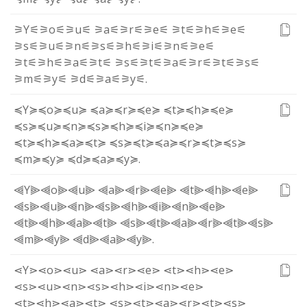
⚞Y⚟
⚞o⚟
⚞u⚟
⚞a⚟
⚞r⚟
⚞e⚟
⚞t⚟
⚞h⚟
⚞e⚟
⚞s⚟
⚞u⚟
⚞n⚟
⚞s⚟
⚞h⚟
⚞i⚟
⚞n⚟
⚞e⚟
⚞t⚟
⚞h⚟
⚞a⚟
⚞t⚟
⚞s⚟
⚞t⚟
⚞a⚟
⚞r⚟
⚞t⚟
⚞s⚟
⚞m⚟
⚞y⚟
⚞d⚟
⚞a⚟
⚞y⚟
.
≼Y≽
≼o≽
≼u≽
≼a≽
≼r≽
≼e≽
≼t≽
≼h≽
≼e≽
≼s≽
≼u≽
≼n≽
≼s≽
≼h≽
≼i≽
≼n≽
≼e≽
≼t≽
≼h≽
≼a≽
≼t≽
≼s≽
≼t≽
≼a≽
≼r≽
≼t≽
≼s≽
≼m≽
≼y≽
≼d≽
≼a≽
≼y≽
.
⫷Y⫸
⫷o⫸
⫷u⫸
⫷a⫸
⫷r⫸
⫷e⫸
⫷t⫸
⫷h⫸
⫷e⫸
⫷s⫸
⫷u⫸
⫷n⫸
⫷s⫸
⫷h⫸
⫷i⫸
⫷n⫸
⫷e⫸
⫷t⫸
⫷h⫸
⫷a⫸
⫷t⫸
⫷s⫸
⫷t⫸
⫷a⫸
⫷r⫸
⫷t⫸
⫷s⫸
⫷m⫸
⫷y⫸
⫷d⫸
⫷a⫸
⫷y⫸
.
⋖Y⋗
⋖o⋗
⋖u⋗
⋖a⋗
⋖r⋗
⋖e⋗
⋖t⋗
⋖h⋗
⋖e⋗
⋖s⋗
⋖u⋗
⋖n⋗
⋖s⋗
⋖h⋗
⋖i⋗
⋖n⋗
⋖e⋗
⋖t⋗
⋖h⋗
⋖a⋗
⋖t⋗
⋖s⋗
⋖t⋗
⋖a⋗
⋖r⋗
⋖t⋗
⋖s⋗