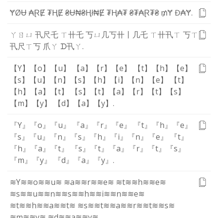
Ɏ
Ø
Ʉ
₳
Ɽ
Ɇ
₮
Ⱨ
Ɇ
₴
Ʉ
₦
₴
Ⱨ
ł
₦
Ɇ
₮
Ⱨ
₳
₮
₴
₮
₳
Ɽ
₮
₴
₥
Ɏ
Đ
₳
Ɏ
.
ㄚ
ㄖ
ㄩ
卂
尺
乇
ㄒ
卄
乇
丂
ㄩ
几
丂
卄
丨
几
乇
ㄒ
卄
卂
ㄒ
丂
ㄒ
卂
尺
ㄒ
丂
爪
ㄚ
ᗪ
卂
ㄚ
.
【Y】
【o】
【u】
【a】
【r】
【e】
【t】
【h】
【e】
【s】
【u】
【n】
【s】
【h】
【i】
【n】
【e】
【t】
【h】
【a】
【t】
【s】
【t】
【a】
【r】
【t】
【s】
【m】
【y】
【d】
【a】
【y】
.
『Y』
『o』
『u』
『a』
『r』
『e』
『t』
『h』
『e』
『s』
『u』
『n』
『s』
『h』
『i』
『n』
『e』
『t』
『h』
『a』
『t』
『s』
『t』
『a』
『r』
『t』
『s』
『m』
『y』
『d』
『a』
『y』
.
≋Y≋
≋o≋
≋u≋
≋a≋
≋r≋
≋e≋
≋t≋
≋h≋
≋e≋
≋s≋
≋u≋
≋n≋
≋s≋
≋h≋
≋i≋
≋n≋
≋e≋
≋t≋
≋h≋
≋a≋
≋t≋
≋s≋
≋t≋
≋a≋
≋r≋
≋t≋
≋s≋
≋m≋
≋y≋
≋d≋
≋a≋
≋y≋
.